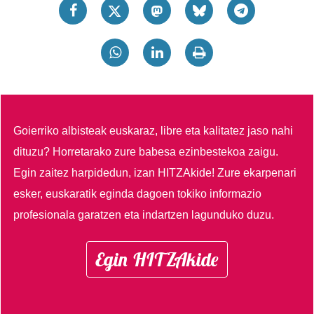
Goierriko albisteak euskaraz, libre eta kalitatez jaso nahi
dituzu?
Horretarako zure babesa ezinbestekoa zaigu.
Egin zaitez harpidedun, izan HITZAkide!
Zure ekarpenari
esker, euskaratik eginda dagoen tokiko informazio
profesionala garatzen eta indartzen lagunduko duzu.
Egin HITZAkide