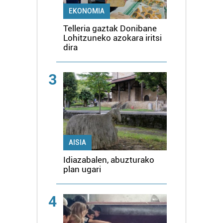
EKONOMIA
Telleria gaztak Donibane
Lohitzuneko azokara iritsi
dira
3
AISIA
Idiazabalen, abuzturako
plan ugari
4