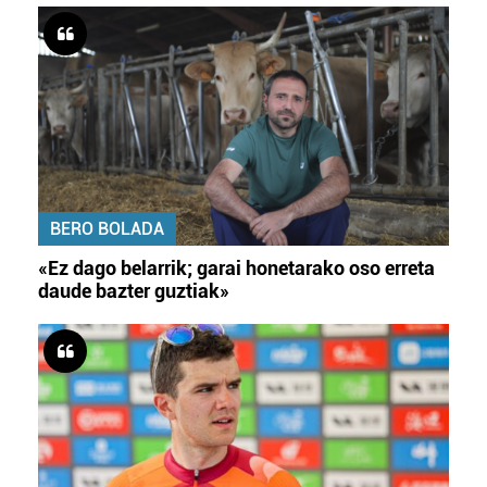
BERO BOLADA
«Ez dago belarrik; garai honetarako oso erreta
daude bazter guztiak»