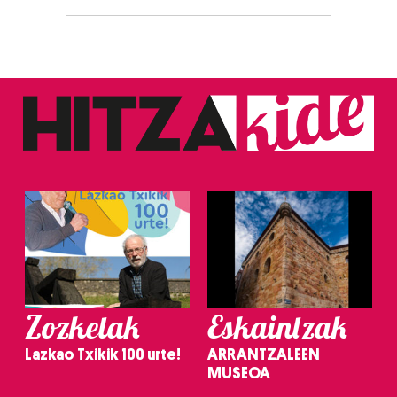
Zozketak
Eskaintzak
Lazkao Txikik 100 urte!
ARRANTZALEEN
MUSEOA