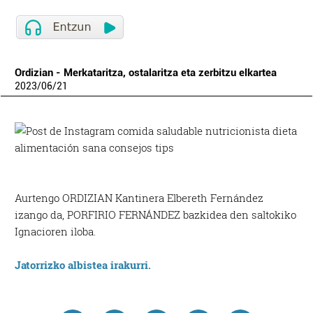
Ordizian - Merkataritza, ostalaritza eta zerbitzu elkartea
2023
/
06
/
21
Aurtengo ORDIZIAN Kantinera Elbereth Fernández
izango da, PORFIRIO FERNÁNDEZ bazkidea den saltokiko
Ignacioren iloba.
Jatorrizko albistea irakurri.