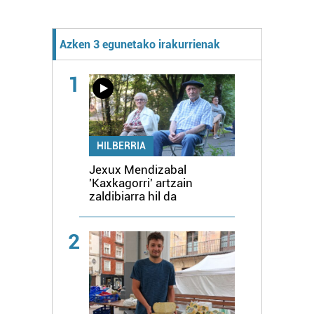
Azken 3 egunetako irakurrienak
1
HILBERRIA
Jexux Mendizabal
'Kaxkagorri' artzain
zaldibiarra hil da
2