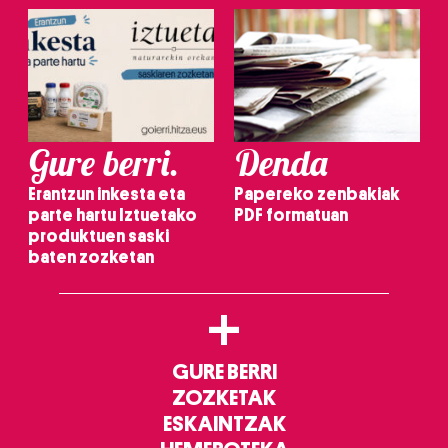
Gure berri.
Denda
Erantzun inkesta eta
Papereko zenbakiak
parte hartu Iztuetako
PDF formatuan
produktuen saski
baten zozketan
+
GURE BERRI
ZOZKETAK
ESKAINTZAK