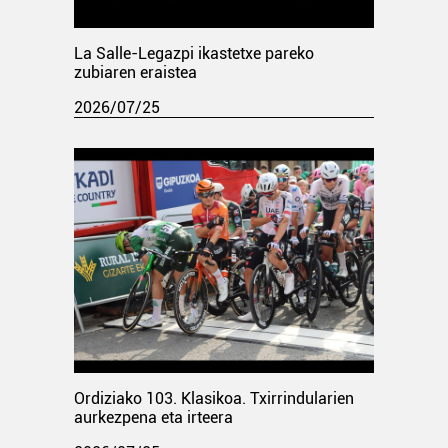
La Salle-Legazpi ikastetxe pareko
zubiaren eraistea
2026/07/25
Ordiziako 103. Klasikoa. Txirrindularien
aurkezpena eta irteera