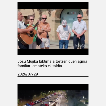
Josu Mujika biktima aitortzen duen agiria
familiari emateko ekitaldia
2026/07/29