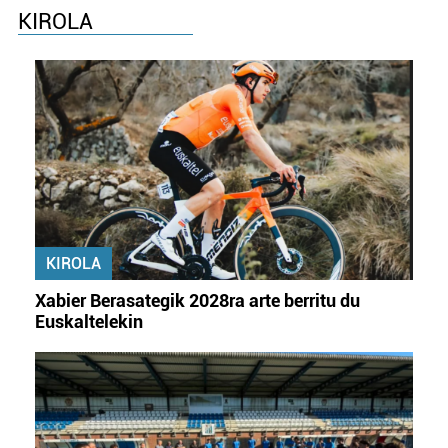
KIROLA
Webgune honek cookie propioak eta hirugarrenen cookie-
fitxategiak erabiltzen ditu. Zure esperientzia eta
zerbitzuak hobetzeko asmoz, cookie teknologiaz
baliatzen gara. Ohar hau onartuz gero, teknologia hori
erabiltzeko baimen esplizitua ematen diguzu.
Gehiago
irakurri
KIROLA
Xabier Berasategik 2028ra arte berritu du
Euskaltelekin