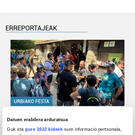
ERREPORTAJEAK
URBIAKO FESTA
Urbiako zelaiak erromeria leku
Datuen erabilera arduratsua
Guk eta
gure 1022 kideek
sure informacio pertsonala,