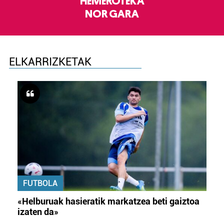
HEMEROTEKA
NOR GARA
ELKARRIZKETAK
FUTBOLA
«Helburuak hasieratik markatzea beti gaiztoa
izaten da»