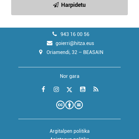
Harpidetu
943 16 00 56
goierri@hitza.eus
Oriamendi, 32 – BEASAIN
Nor gara
Argitalpen politika