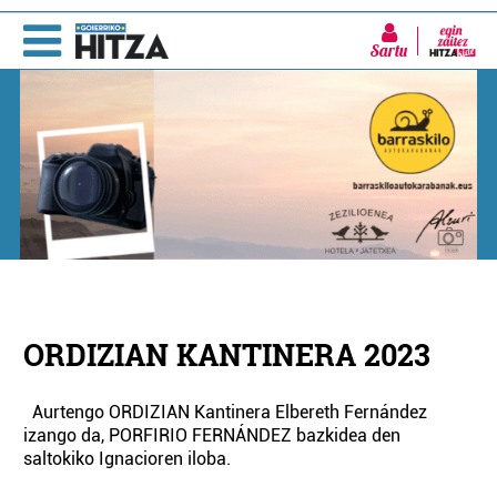
Sartu
ORDIZIAN KANTINERA 2023
Aurtengo ORDIZIAN Kantinera Elbereth Fernández
izango da, PORFIRIO FERNÁNDEZ bazkidea den
saltokiko Ignacioren iloba.