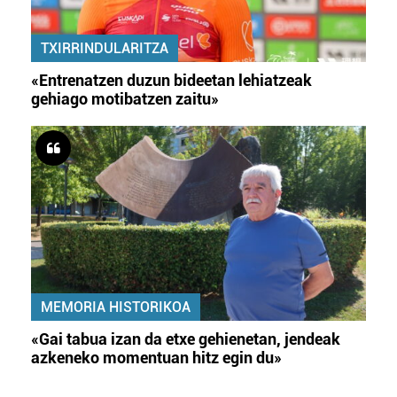
TXIRRINDULARITZA
«Entrenatzen duzun bideetan lehiatzeak
gehiago motibatzen zaitu»
MEMORIA HISTORIKOA
«Gai tabua izan da etxe gehienetan, jendeak
azkeneko momentuan hitz egin du»