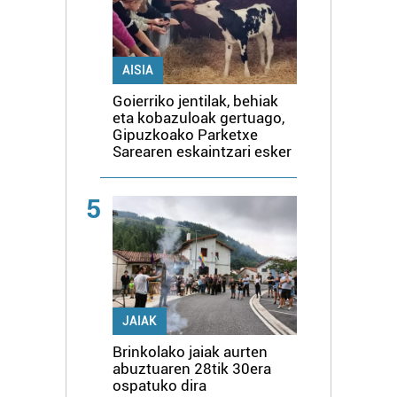
AISIA
Goierriko jentilak, behiak
eta kobazuloak gertuago,
Gipuzkoako Parketxe
Sarearen eskaintzari esker
5
JAIAK
Brinkolako jaiak aurten
abuztuaren 28tik 30era
ospatuko dira