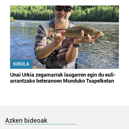
KIROLA
Unai Urkia zegamarrak laugarren egin du euli-
arrantzako beteranoen Munduko Txapelketan
Azken bideoak