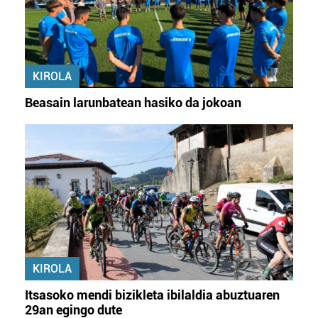
KIROLA
Beasain larunbatean hasiko da jokoan
KIROLA
Itsasoko mendi bizikleta ibilaldia abuztuaren
29an egingo dute