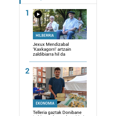
1
HILBERRIA
Jexux Mendizabal
'Kaxkagorri' artzain
zaldibiarra hil da
2
EKONOMIA
Telleria gaztak Donibane