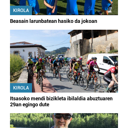
KIROLA
Beasain larunbatean hasiko da jokoan
KIROLA
Itsasoko mendi bizikleta ibilaldia abuztuaren
29an egingo dute