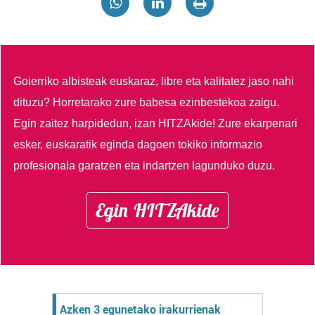
Goierriko albisteak euskaraz, libre eta kalitatez jaso nahi
dituzu?
Horretarako zure babesa ezinbestekoa zaigu.
Egin zaitez harpidedun, izan HITZAkide!
Zure ekarpenari
esker, euskaratik eginda dagoen tokiko informazio
profesionala garatzen eta indartzen lagunduko duzu.
Egin HITZAkide
Azken 3 egunetako irakurrienak