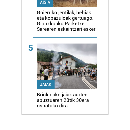
AISIA
Goierriko jentilak, behiak
eta kobazuloak gertuago,
Gipuzkoako Parketxe
Sarearen eskaintzari esker
5
JAIAK
Brinkolako jaiak aurten
abuztuaren 28tik 30era
ospatuko dira