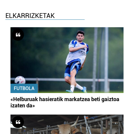
ELKARRIZKETAK
FUTBOLA
«Helburuak hasieratik markatzea beti gaiztoa
izaten da»