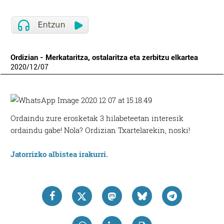
Ordizian - Merkataritza, ostalaritza eta zerbitzu elkartea
2020
/
12
/
07
Ordaindu zure erosketak 3 hilabeteetan interesik
ordaindu gabe! Nola? Ordizian Txartelarekin, noski!
Jatorrizko albistea irakurri.