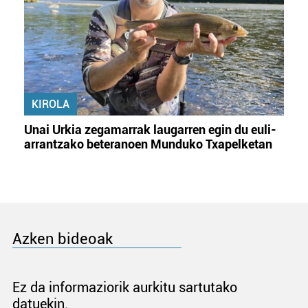
KIROLA
Unai Urkia zegamarrak laugarren egin du euli-
arrantzako beteranoen Munduko Txapelketan
Azken bideoak
Ez da informaziorik aurkitu sartutako
datuekin.