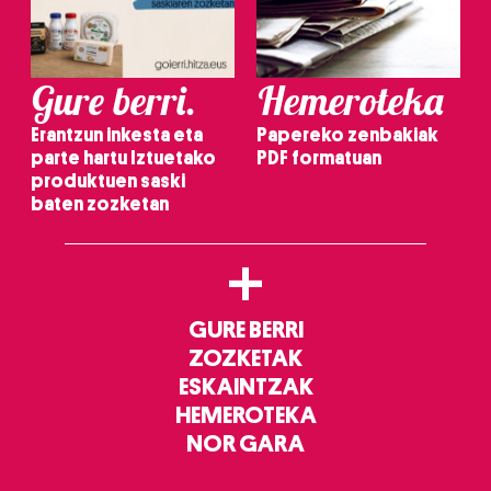
Gure berri.
Hemeroteka
Erantzun inkesta eta
Papereko zenbakiak
parte hartu Iztuetako
PDF formatuan
produktuen saski
baten zozketan
+
GURE BERRI
ZOZKETAK
ESKAINTZAK
HEMEROTEKA
NOR GARA