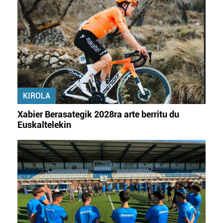
KIROLA
Xabier Berasategik 2028ra arte berritu du
Euskaltelekin