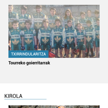
TXIRRINDULARITZA
Tourreko goierritarrak
KIROLA