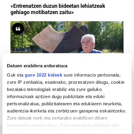
«Entrenatzen duzun bideetan lehiatzeak
gehiago motibatzen zaitu»
Datuen erabilera arduratsua
Guk eta
gure 1022 kideek
sure informacio pertsonala,
zure IP zenbakia, esaterako, prozesatzen ditugu, cookie
MEMORIA HISTORIKOA
bezalako teknologiak erabiliz eta zure gailuko
«Gai tabua izan da etxe gehienetan, jendeak
informazioak azitzen dugu publizitate eta eduki
azkeneko momentuan hitz egin du»
pertsonalizatua, publizitatearen eta edukiaren neurketa,
audientzia-ikerketa eta zerbitzuen garapena eskaintzeko.
Zure datuak nork eta zertarako erabiltzen dituen
hautatzeko aukera duzu. Zure onespena aldatzen edo
deuseztatzen ahal duzu edozein momentutan, Cookie