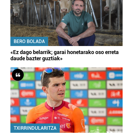
BERO BOLADA
«Ez dago belarrik; garai honetarako oso erreta
daude bazter guztiak»
TXIRRINDULARITZA