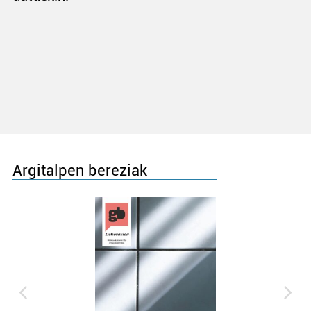
Argitalpen bereziak