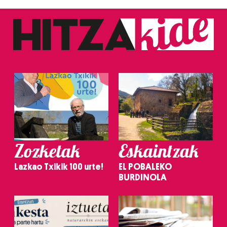
Zozketak
Eskaintzak
Lazkao Txikik 100 urte!
EL POBALEKO
BURDINOLA