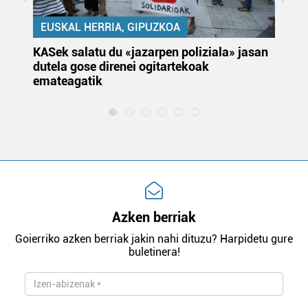
EUSKAL HERRIA, GIPUZKOA
KASek salatu du «jazarpen poliziala» jasan
Pa
dutela gose direnei ogitartekoak
da
emateagatik
«s
Azken berriak
Goierriko azken berriak jakin nahi dituzu? Harpidetu gure
buletinera!