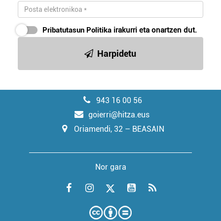
Pribatutasun Politika
irakurri eta onartzen dut.
Harpidetu
943 16 00 56
goierri@hitza.eus
Oriamendi, 32 – BEASAIN
Nor gara