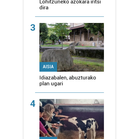
Lohitzuneko azokara iritsi
dira
3
AISIA
Idiazabalen, abuzturako
plan ugari
4