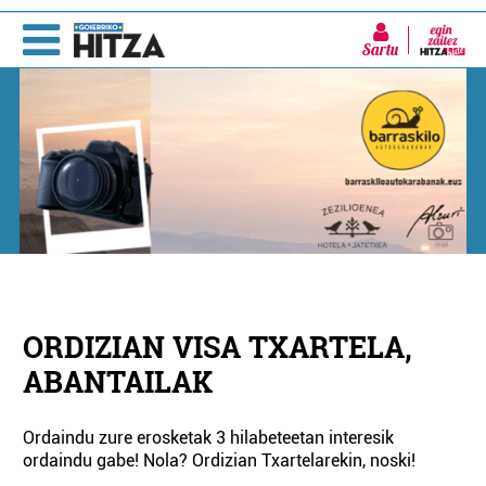
Sartu
ORDIZIAN VISA TXARTELA,
ABANTAILAK
Ordaindu zure erosketak 3 hilabeteetan interesik
ordaindu gabe! Nola? Ordizian Txartelarekin, noski!