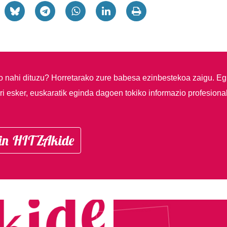
so nahi dituzu?
Horretarako zure babesa ezinbestekoa zaigu. Eg
i esker, euskaratik eginda dagoen tokiko informazio profesiona
in HITZAkide