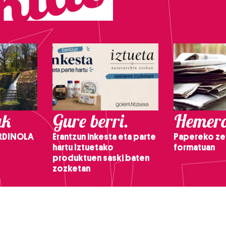
ak
Gure berri.
Hemero
RDINOLA
Erantzun inkesta eta parte
Papereko ze
hartu Iztuetako
formatuan
produktuen saski baten
zozketan