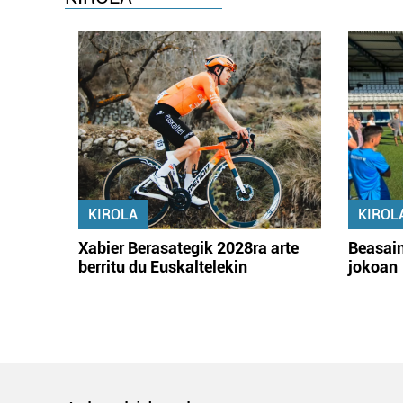
KIROLA
KIROL
Xabier Berasategik 2028ra arte
Beasain
berritu du Euskaltelekin
jokoan