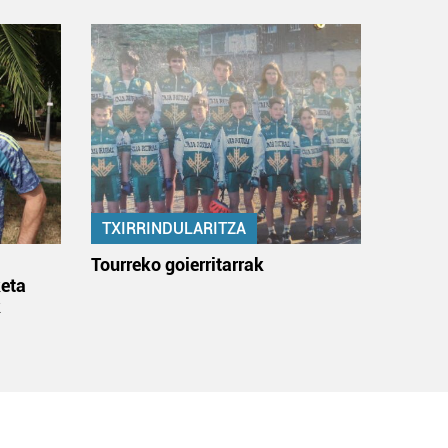
TXIRRINDULARITZA
:
Tourreko goierritarrak
eta
k