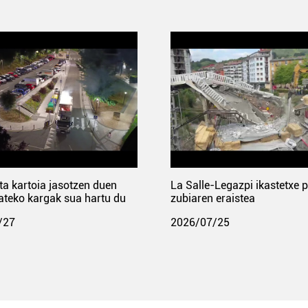
ta kartoia jasotzen duen
La Salle-Legazpi ikastetxe 
ateko kargak sua hartu du
zubiaren eraistea
/27
2026/07/25