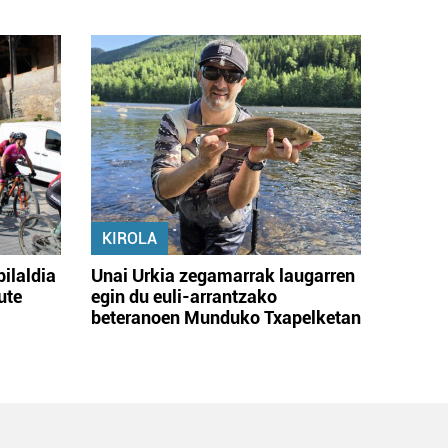
KIROLA
bilaldia
Unai Urkia zegamarrak laugarren
ute
egin du euli-arrantzako
beteranoen Munduko Txapelketan