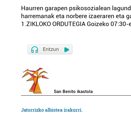
Haurren garapen psikosozialean lagundu 
harremanak eta norbere izaeraren eta
1.ZIKLOKO ORDUTEGIA Goizeko 07:30-eta
San Benito ikastola
Jatorrizko albistea irakurri.