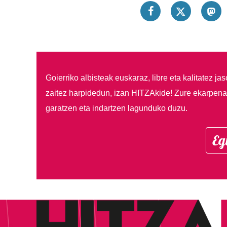
Goierriko albisteak euskaraz, libre eta kalitatez ja
zaitez harpidedun, izan HITZAkide!
Zure ekarpenar
garatzen eta indartzen lagunduko duzu.
Eg