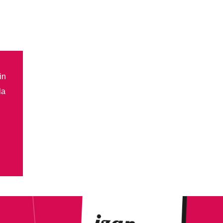
in
la