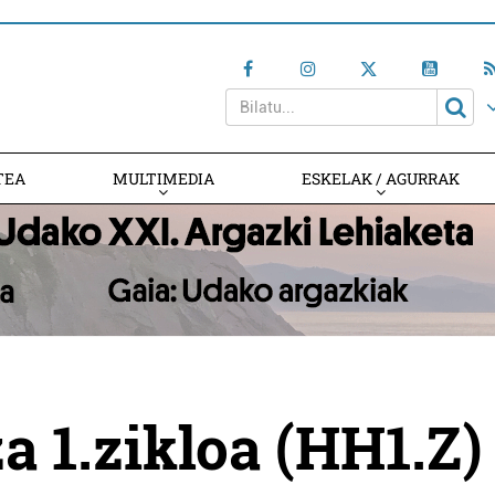
TEA
MULTIMEDIA
ESKELAK / AGURRAK
 1.zikloa (HH1.Z)