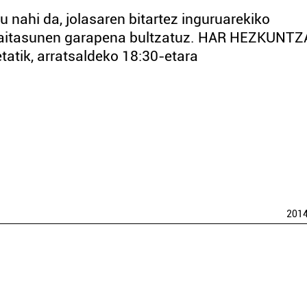
nahi da, jolasaren bitartez inguruarekiko
 gaitasunen garapena bultzatuz. HAR HEZKUNTZ
tik, arratsaldeko 18:30-etara
201