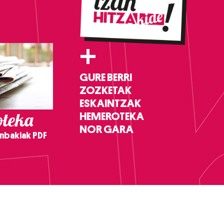
+
GURE BERRI
ZOZKETAK
ESKAINTZAK
teka
HEMEROTEKA
NOR GARA
nbakiak PDF