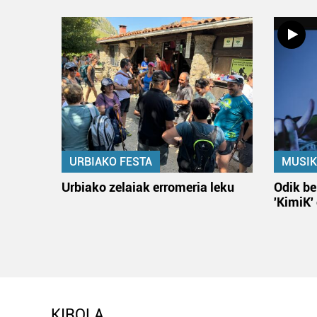
URBIAKO FESTA
MUSIK
Urbiako zelaiak erromeria leku
Odik be
'KimiK'
KIROLA