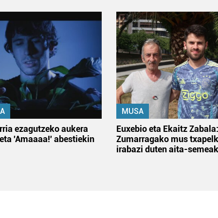
A
MUSA
rria ezagutzeko aukera
Euxebio eta Ekaitz Zabala
 eta 'Amaaaa!' abestiekin
Zumarragako mus txapelk
irabazi duten aita-semea