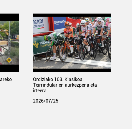
pareko
Ordiziako 103. Klasikoa.
Txirrindularien aurkezpena eta
irteera
2026/07/25