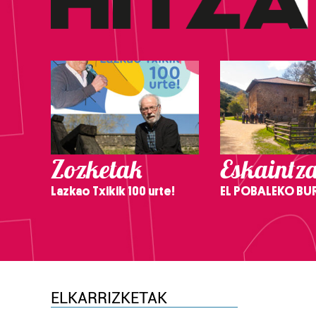
Zozketak
Eskaintz
Lazkao Txikik 100 urte!
EL POBALEKO BU
ELKARRIZKETAK