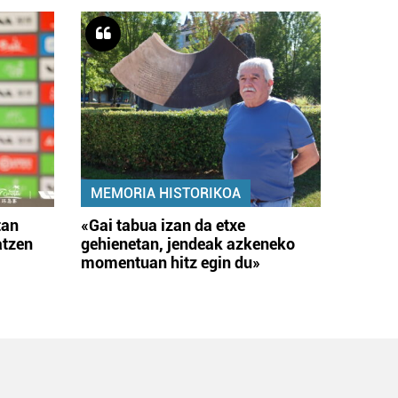
MEMORIA HISTORIKOA
tan
«Gai tabua izan da etxe
atzen
gehienetan, jendeak azkeneko
momentuan hitz egin du»