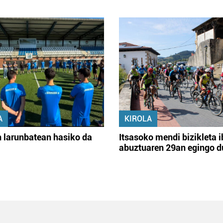
A
KIROLA
 larunbatean hasiko da
Itsasoko mendi bizikleta i
abuztuaren 29an egingo d