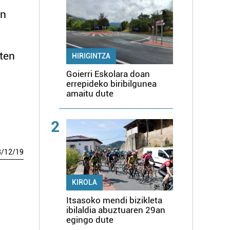
an
ten
HIRIGINTZA
Goierri Eskolara doan
errepideko biribilgunea
amaitu dute
2
8
/
12
/
19
KIROLA
Itsasoko mendi bizikleta
ibilaldia abuztuaren 29an
egingo dute