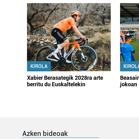
KIROLA
KIROL
Xabier Berasategik 2028ra arte
Beasain
berritu du Euskaltelekin
jokoan
Azken bideoak