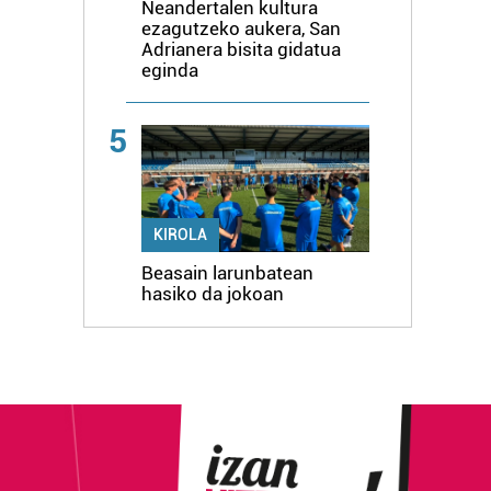
Neandertalen kultura
ezagutzeko aukera, San
Adrianera bisita gidatua
eginda
5
KIROLA
Beasain larunbatean
hasiko da jokoan