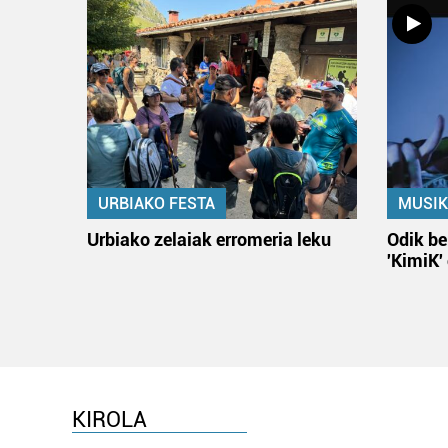
URBIAKO FESTA
MUSIK
Urbiako zelaiak erromeria leku
Odik be
'KimiK'
KIROLA