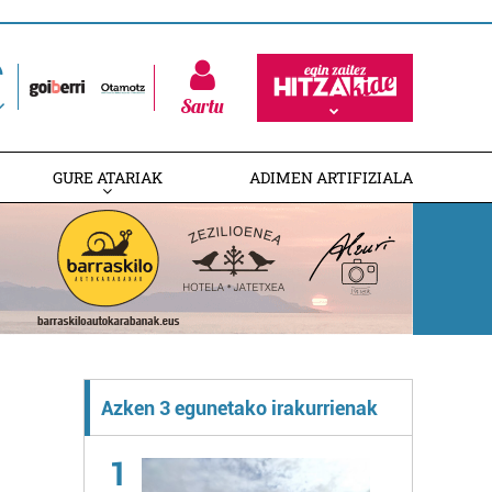
Sartu
GURE ATARIAK
ADIMEN ARTIFIZIALA
Azken 3 egunetako irakurrienak
1