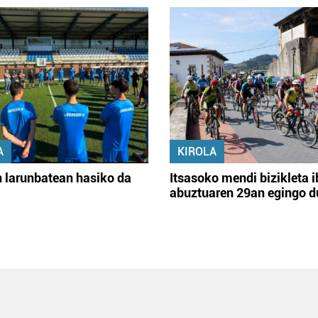
A
KIROLA
 larunbatean hasiko da
Itsasoko mendi bizikleta i
abuztuaren 29an egingo d