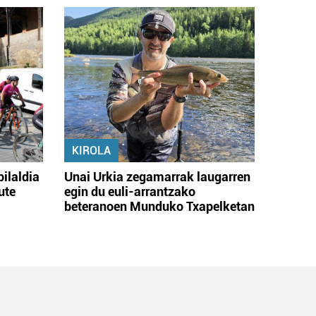
KIROLA
bilaldia
Unai Urkia zegamarrak laugarren
ute
egin du euli-arrantzako
beteranoen Munduko Txapelketan