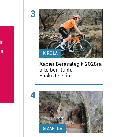
3
in
la
KIROLA
Xabier Berasategik 2028ra
arte berritu du
Euskaltelekin
4
GIZARTEA