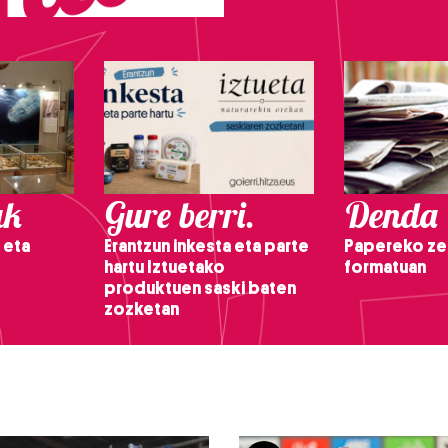
ak
Gure berri.
Denda
 eta
Erantzun inkesta eta parte
Papereko ze
hartu Iztuetako
formatuan
produktuen saski baten
zozketan