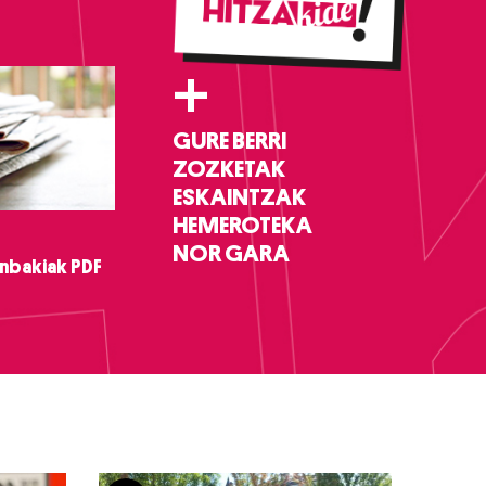
+
GURE BERRI
ZOZKETAK
ESKAINTZAK
HEMEROTEKA
NOR GARA
nbakiak PDF