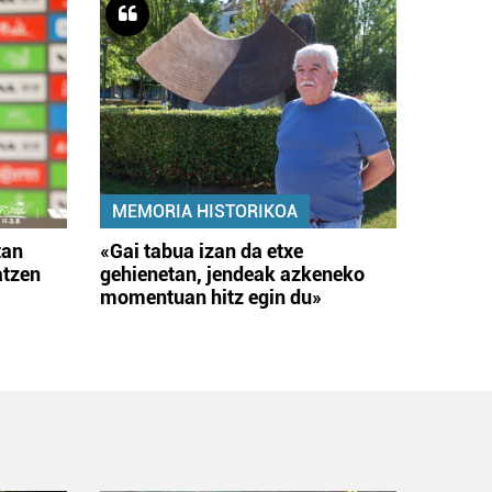
MEMORIA HISTORIKOA
tan
«Gai tabua izan da etxe
atzen
gehienetan, jendeak azkeneko
momentuan hitz egin du»