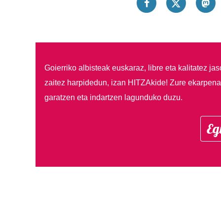
Goierriko albisteak euskaraz, libre eta kalitatez ja
zaitez harpidedun, izan HITZAkide!
Zure ekarpenar
garatzen eta indartzen lagunduko duzu.
Eg