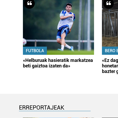
FUTBOLA
BERO 
«Helburuak hasieratik markatzea
«Ez dag
beti gaiztoa izaten da»
honetar
bazter 
ERREPORTAJEAK