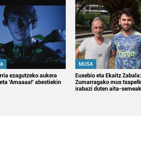
A
MUSA
rria ezagutzeko aukera
Euxebio eta Ekaitz Zabala
 eta 'Amaaaa!' abestiekin
Zumarragako mus txapelk
irabazi duten aita-semea