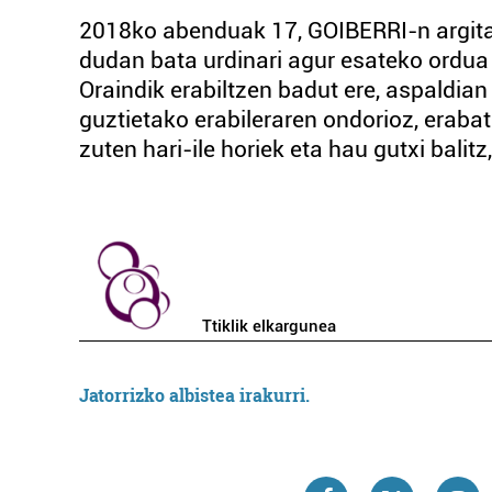
2018ko abenduak 17, GOIBERRI-n argitar
dudan bata urdinari agur esateko ordua i
Oraindik erabiltzen badut ere, aspaldia
guztietako erabileraren ondorioz, erab
zuten hari-ile horiek eta hau gutxi balitz
Ttiklik elkargunea
Jatorrizko albistea irakurri.