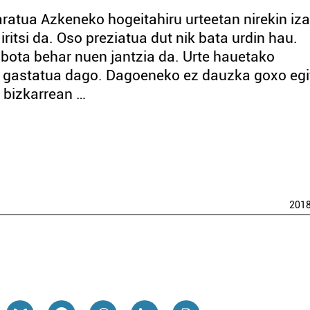
atua Azkeneko hogeitahiru urteetan nirekin iz
ritsi da. Oso preziatua dut nik bata urdin hau.
n bota behar nuen jantzia da. Urte hauetako
at gastatua dago. Dagoeneko ez dauzka goxo egi
, bizkarrean …
201