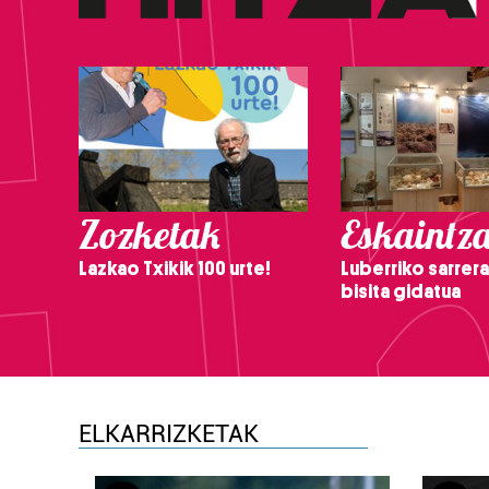
Zozketak
Eskaintz
Lazkao Txikik 100 urte!
Luberriko sarrera
bisita gidatua
ELKARRIZKETAK