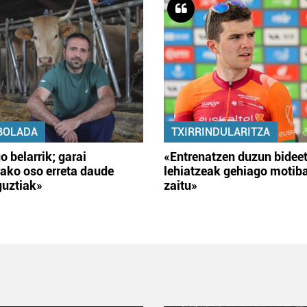
BOLADA
TXIRRINDULARITZA
o belarrik; garai
«Entrenatzen duzun bidee
ako oso erreta daude
lehiatzeak gehiago motib
guztiak»
zaitu»