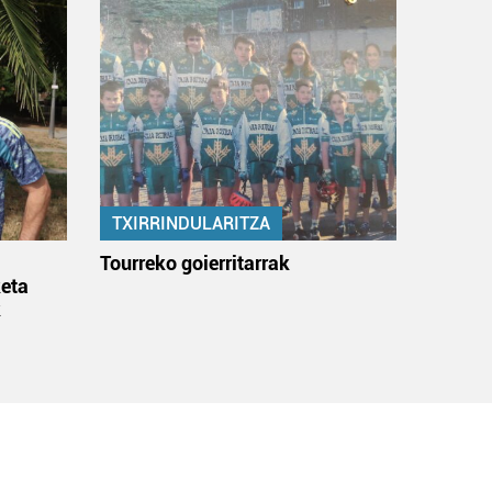
TXIRRINDULARITZA
:
Tourreko goierritarrak
eta
k