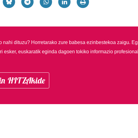
so nahi dituzu?
Horretarako zure babesa ezinbestekoa zaigu. Eg
i esker, euskaratik eginda dagoen tokiko informazio profesiona
in HITZAkide