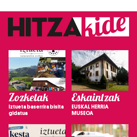
Zozketak
Eskaintzak
Iztueta baserrira bisita
EUSKAL HERRIA
gidatua
MUSEOA