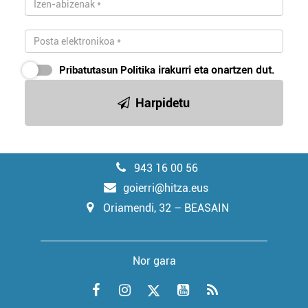
Pribatutasun Politika
irakurri eta onartzen dut.
Harpidetu
943 16 00 56
goierri@hitza.eus
Oriamendi, 32 – BEASAIN
Nor gara