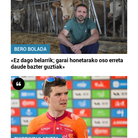
BERO BOLADA
«Ez dago belarrik; garai honetarako oso erreta
daude bazter guztiak»