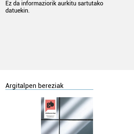
Ez da informaziorik aurkitu sartutako
datuekin.
Argitalpen bereziak