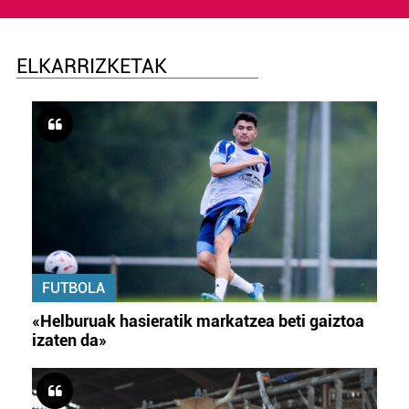
ELKARRIZKETAK
FUTBOLA
«Helburuak hasieratik markatzea beti gaiztoa
izaten da»