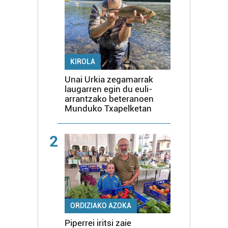
KIROLA
Unai Urkia zegamarrak
laugarren egin du euli-
arrantzako beteranoen
Munduko Txapelketan
2
ORDIZIAKO AZOKA
Piperrei iritsi zaie