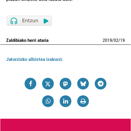
Zaldibiako herri ataria
2019
/
02
/
19
Jatorrizko albistea irakurri.