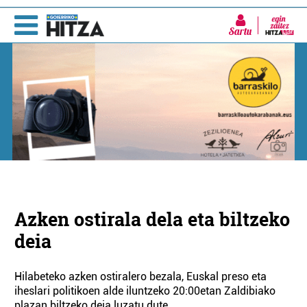
Sartu
Azken ostirala dela eta biltzeko
deia
Hilabeteko azken ostiralero bezala, Euskal preso eta
iheslari politikoen alde iluntzeko 20:00etan Zaldibiako
plazan biltzeko deia luzatu dute.