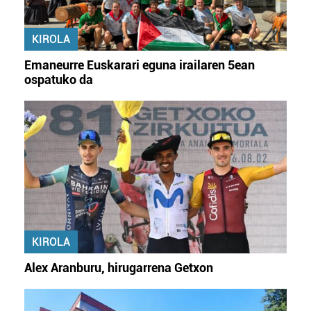
KIROLA
Emaneurre Euskarari eguna irailaren 5ean
ospatuko da
KIROLA
Alex Aranburu, hirugarrena Getxon