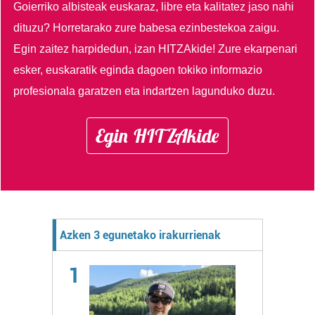
Goierriko albisteak euskaraz, libre eta kalitatez jaso nahi
dituzu?
Horretarako zure babesa ezinbestekoa zaigu.
Egin zaitez harpidedun, izan HITZAkide!
Zure ekarpenari
esker, euskaratik eginda dagoen tokiko informazio
profesionala garatzen eta indartzen lagunduko duzu.
Egin HITZAkide
Azken 3 egunetako irakurrienak
1