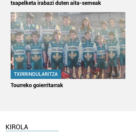
txapelketa irabazi duten aita-semeak
TXIRRINDULARITZA
Tourreko goierritarrak
KIROLA