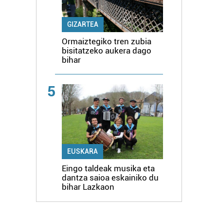
GIZARTEA
Ormaiztegiko tren zubia
bisitatzeko aukera dago
bihar
5
EUSKARA
Eingo taldeak musika eta
dantza saioa eskainiko du
bihar Lazkaon