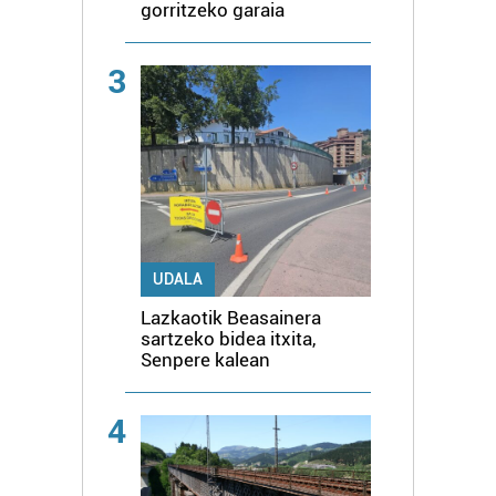
gorritzeko garaia
3
UDALA
Lazkaotik Beasainera
sartzeko bidea itxita,
Senpere kalean
4