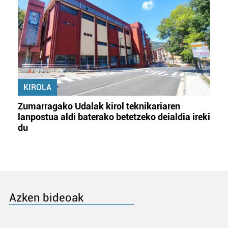
KIROLA
Zumarragako Udalak kirol teknikariaren
lanpostua aldi baterako betetzeko deialdia ireki
du
Azken bideoak