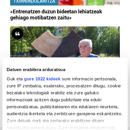
TXIRRINDULARITZA
«Entrenatzen duzun bideetan lehiatzeak
gehiago motibatzen zaitu»
Datuen erabilera arduratsua
Guk eta
gure 1022 kideek
sure informacio pertsonala,
zure IP zenbakia, esaterako, prozesatzen ditugu, cookie
MEMORIA HISTORIKOA
bezalako teknologiak erabiliz eta zure gailuko
«Gai tabua izan da etxe gehienetan, jendeak
informazioak azitzen dugu publizitate eta eduki
azkeneko momentuan hitz egin du»
pertsonalizatua, publizitatearen eta edukiaren neurketa,
audientzia-ikerketa eta zerbitzuen garapena eskaintzeko.
Zure datuak nork eta zertarako erabiltzen dituen
hautatzeko aukera duzu. Zure onespena aldatzen edo