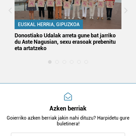
EUSKAL HERRIA, GIPUZKOA
Donostiako Udalak arreta gune bat jarriko
Ur
du Aste Nagusian, sexu erasoak prebenitu
es
eta artatzeko
lu
Azken berriak
Goierriko azken berriak jakin nahi dituzu? Harpidetu gure
buletinera!