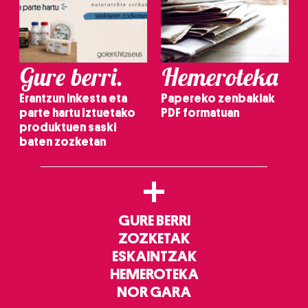
Gure berri.
Hemeroteka
Erantzun inkesta eta
Papereko zenbakiak
parte hartu Iztuetako
PDF formatuan
produktuen saski
baten zozketan
+
GURE BERRI
ZOZKETAK
ESKAINTZAK
HEMEROTEKA
NOR GARA