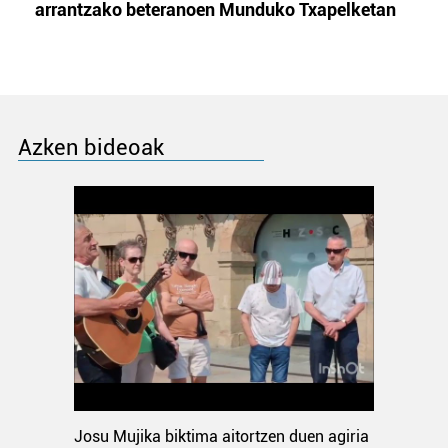
arrantzako beteranoen Munduko Txapelketan
Azken bideoak
Josu Mujika biktima aitortzen duen agiria