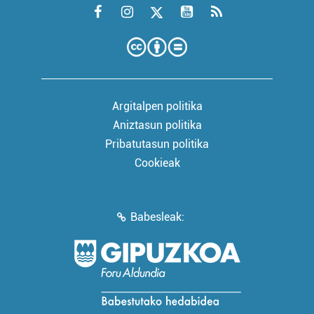
Argitalpen politika
Aniztasun politika
Pribatutasun politika
Cookieak
Babesleak: