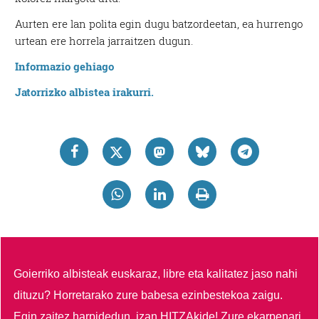
Aurten ere lan polita egin dugu batzordeetan, ea hurrengo
urtean ere horrela jarraitzen dugun.
Informazio gehiago
Jatorrizko albistea irakurri.
Goierriko albisteak euskaraz, libre eta kalitatez jaso nahi
dituzu?
Horretarako zure babesa ezinbestekoa zaigu.
Egin zaitez harpidedun, izan HITZAkide!
Zure ekarpenari