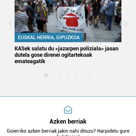
EUSKAL HERRIA, GIPUZKOA
KASek salatu du «jazarpen poliziala» jasan
Pa
dutela gose direnei ogitartekoak
da
emateagatik
«s
Azken berriak
Goierriko azken berriak jakin nahi dituzu? Harpidetu gure