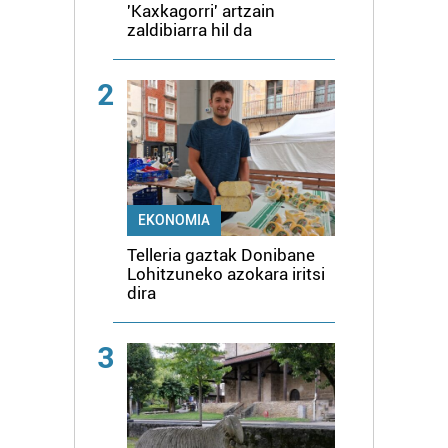
'Kaxkagorri' artzain
zaldibiarra hil da
2
EKONOMIA
Telleria gaztak Donibane
Lohitzuneko azokara iritsi
dira
3