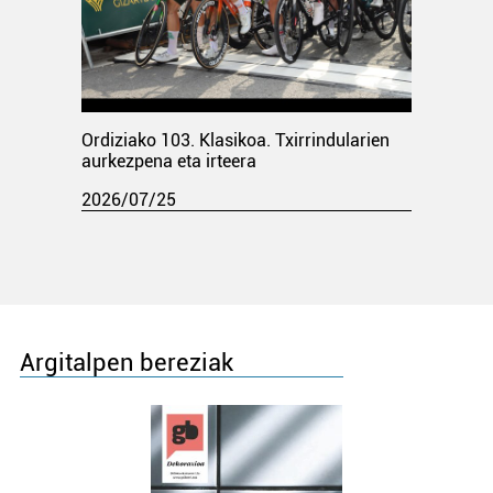
Ordiziako 103. Klasikoa. Txirrindularien
aurkezpena eta irteera
2026/07/25
Argitalpen bereziak