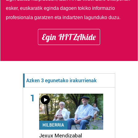
esker, euskaratik eginda dagoen tokiko informazio
profesionala garatzen eta indartzen lagunduko duzu.
Egin HITZAkide
Azken 3 egunetako irakurrienak
1
HILBERRIA
Jexux Mendizabal