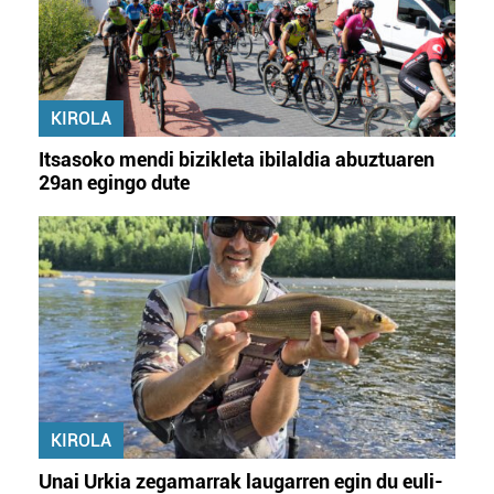
KIROLA
Itsasoko mendi bizikleta ibilaldia abuztuaren
29an egingo dute
KIROLA
Unai Urkia zegamarrak laugarren egin du euli-