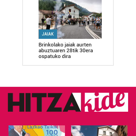
JAIAK
Brinkolako jaiak aurten
abuztuaren 28tik 30era
ospatuko dira