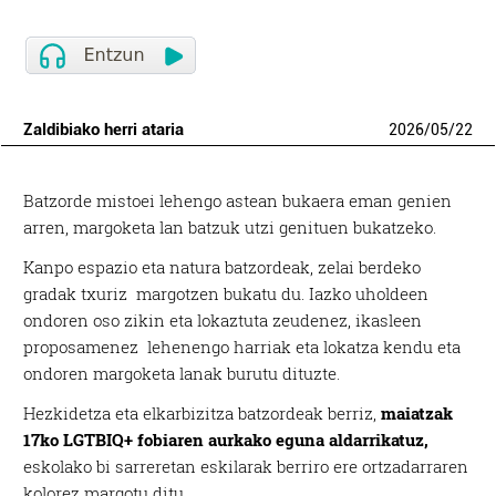
Zaldibiako herri ataria
2026
/
05
/
22
Batzorde mistoei lehengo astean bukaera eman genien
arren, margoketa lan batzuk utzi genituen bukatzeko.
Kanpo espazio eta natura batzordeak, zelai berdeko
gradak txuriz margotzen bukatu du. Iazko uholdeen
ondoren oso zikin eta lokaztuta zeudenez, ikasleen
proposamenez lehenengo harriak eta lokatza kendu eta
ondoren margoketa lanak burutu dituzte.
Hezkidetza eta elkarbizitza batzordeak berriz,
maiatzak
17ko LGTBIQ+ fobiaren aurkako eguna aldarrikatuz,
eskolako bi sarreretan eskilarak berriro ere ortzadarraren
kolorez margotu ditu.