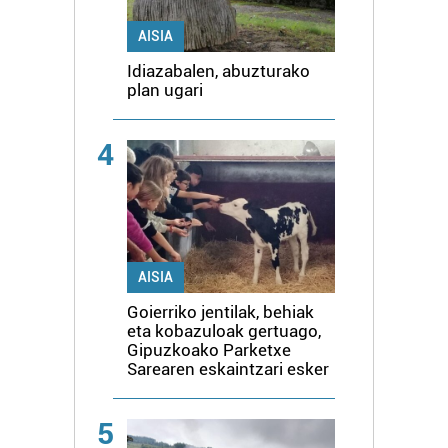
AISIA
Idiazabalen, abuzturako
plan ugari
4
AISIA
Goierriko jentilak, behiak
eta kobazuloak gertuago,
Gipuzkoako Parketxe
Sarearen eskaintzari esker
5