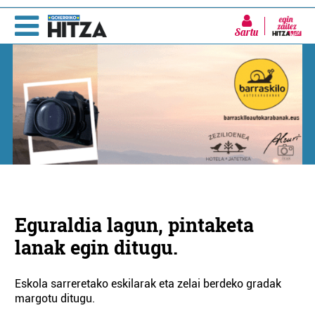
Sartu
Eguraldia lagun, pintaketa
lanak egin ditugu.
Eskola sarreretako eskilarak eta zelai berdeko gradak
margotu ditugu.