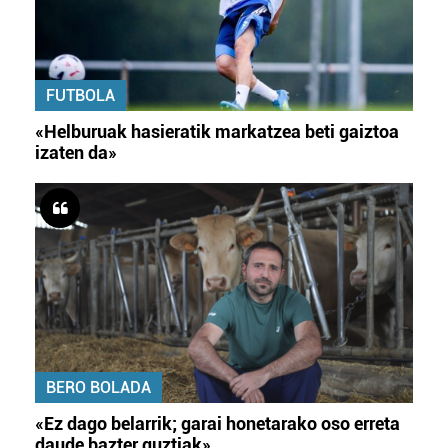
FUTBOLA
«Helburuak hasieratik markatzea beti gaiztoa
izaten da»
BERO BOLADA
«Ez dago belarrik; garai honetarako oso erreta
daude bazter guztiak»