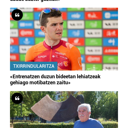
TXIRRINDULARITZA
«Entrenatzen duzun bideetan lehiatzeak
gehiago motibatzen zaitu»