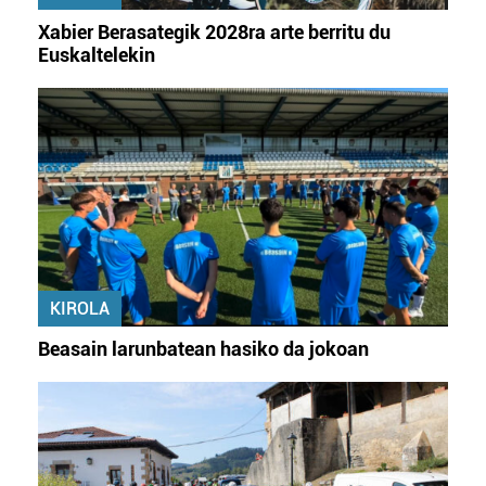
Xabier Berasategik 2028ra arte berritu du
Euskaltelekin
KIROLA
Beasain larunbatean hasiko da jokoan