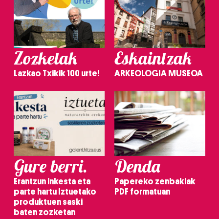
Zozketak
Eskaintzak
Lazkao Txikik 100 urte!
ARKEOLOGIA MUSEOA
Gure berri.
Denda
Erantzun inkesta eta
Papereko zenbakiak
parte hartu Iztuetako
PDF formatuan
produktuen saski
baten zozketan