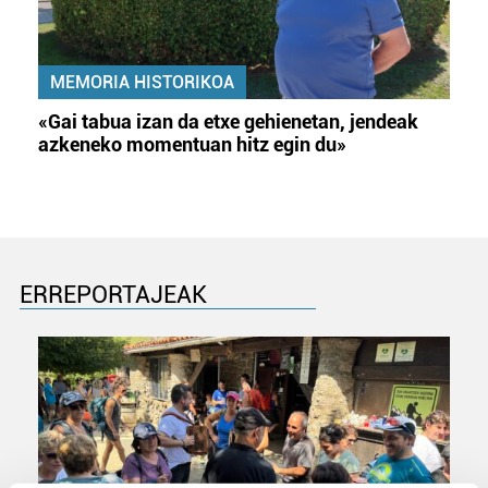
MEMORIA HISTORIKOA
«Gai tabua izan da etxe gehienetan, jendeak
azkeneko momentuan hitz egin du»
ERREPORTAJEAK