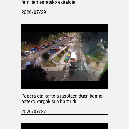
familiari emateko ekitaldia
2026/07/29
Papera eta kartoia jasotzen duen kamioi
bateko kargak sua hartu du
2026/07/27