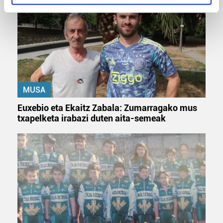
specific characteristics (fingerprinting)
Find out more about how your personal data is processed
and set your preferences in the
details section
.
Guk eta gure bazkideek zure datu pertsonalak
prozesatzen ditugu, zure IP zenbakia, besteak beste,
teknologia erabiliz, cookieak adibidez, iragarki eta eduki
pertsonalizatuak eskaintzeko, iragarkiak eta edukia
MUSA
neurtzeko, jendeari buruzko informazioa biltzeko eta
Euxebio eta Ekaitz Zabala: Zumarragako mus
produktuak garatzeko. Zure datuak nork eta zertarako
txapelketa irabazi duten aita-semeak
erabiltzen dituen hauta dezakezu.
Bazkide batzuek ez dizute baimenik eskatzen, eta beren
interes komertzial legitimoetan babesten dira. Ikusi gure
bazkideen zerrenda, beren ustez zein helburutarako
duten interes legitimoa eta horren aurka nola egin
dezakezun ikusteko.
Lortu zure datu pertsonalak prozesatzeko moduari