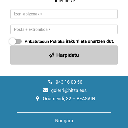
buletinera!
Pribatutasun Politika
irakurri eta onartzen dut.
Harpidetu
943 16 00 56
goierri@hitza.eus
Oriamendi, 32 – BEASAIN
Nor gara