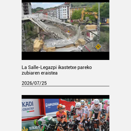
La Salle-Legazpi ikastetxe pareko
zubiaren eraistea
2026/07/25