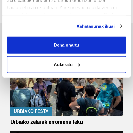
Zure datuak nork eta zertarako erabiltzen dituen
hautatzeko aukera duzu. Zure onespena aldatzen edo
deuseztatzen ahal duzu edozein momentutan, Cookie
deklaraziotik edo Privacy triggerean klikatuz.
Xehetasunak ikusi
If you allow, we would also like to:
ERREPORTAJEAK
Collect information about your geographical
Dena onartu
location which can be accurate to within several
meters
Aukeratu
Identify your device by actively scanning it for
specific characteristics (fingerprinting)
Find out more about how your personal data is processed
and set your preferences in the
details section
.
Guk eta gure bazkideek zure datu pertsonalak
prozesatzen ditugu, zure IP zenbakia, besteak beste,
URBIAKO FESTA
teknologia erabiliz, cookieak adibidez, iragarki eta eduki
Urbiako zelaiak erromeria leku
pertsonalizatuak eskaintzeko, iragarkiak eta edukia
neurtzeko, jendeari buruzko informazioa biltzeko eta