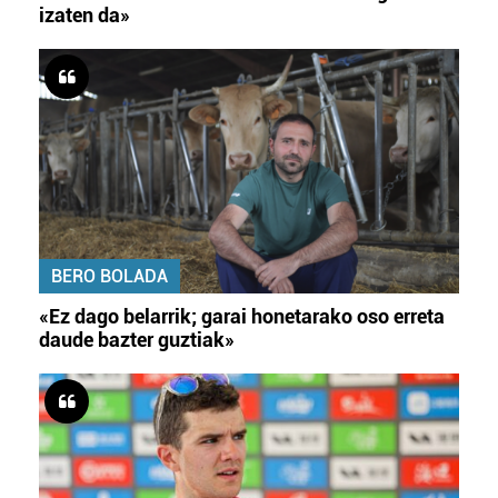
izaten da»
BERO BOLADA
«Ez dago belarrik; garai honetarako oso erreta
daude bazter guztiak»