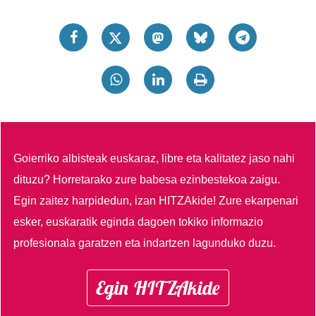
Goierriko albisteak euskaraz, libre eta kalitatez jaso nahi
dituzu?
Horretarako zure babesa ezinbestekoa zaigu.
Egin zaitez harpidedun, izan HITZAkide!
Zure ekarpenari
esker, euskaratik eginda dagoen tokiko informazio
profesionala garatzen eta indartzen lagunduko duzu.
Egin HITZAkide