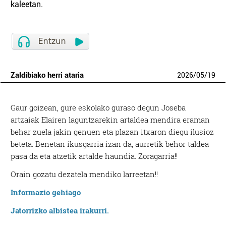
kaleetan.
Zaldibiako herri ataria
2026
/
05
/
19
Gaur goizean, gure eskolako guraso degun Joseba
artzaiak Elairen laguntzarekin artaldea mendira eraman
behar zuela jakin genuen eta plazan itxaron diegu ilusioz
beteta. Benetan ikusgarria izan da, aurretik behor taldea
pasa da eta atzetik artalde haundia. Zoragarria!!
Orain gozatu dezatela mendiko larreetan!!
Informazio gehiago
Jatorrizko albistea irakurri.