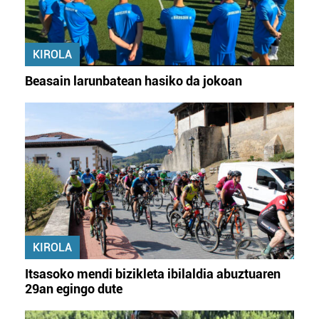
KIROLA
Beasain larunbatean hasiko da jokoan
KIROLA
Itsasoko mendi bizikleta ibilaldia abuztuaren
29an egingo dute