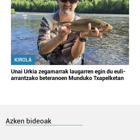
KIROLA
Unai Urkia zegamarrak laugarren egin du euli-
arrantzako beteranoen Munduko Txapelketan
Azken bideoak