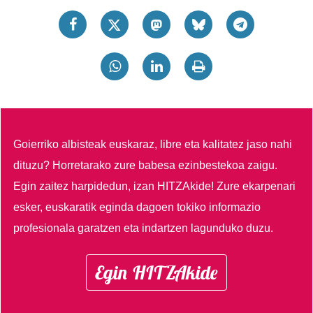
Goierriko albisteak euskaraz, libre eta kalitatez jaso nahi
dituzu?
Horretarako zure babesa ezinbestekoa zaigu.
Egin zaitez harpidedun, izan HITZAkide!
Zure ekarpenari
esker, euskaratik eginda dagoen tokiko informazio
profesionala garatzen eta indartzen lagunduko duzu.
Egin HITZAkide