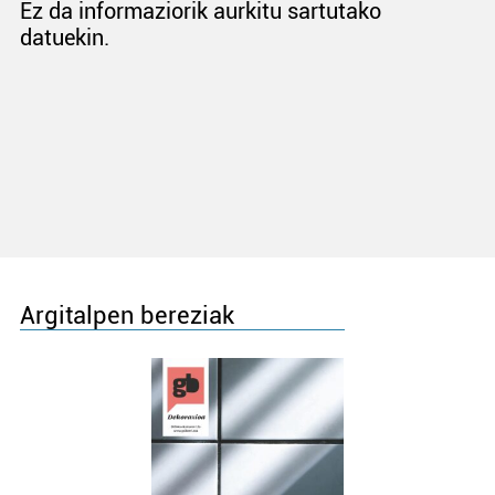
Ez da informaziorik aurkitu sartutako
datuekin.
Argitalpen bereziak