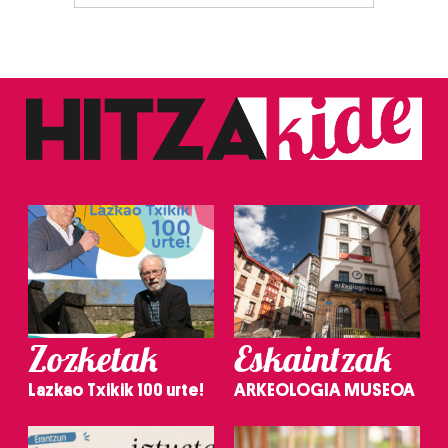
Zozketak
Eskaintzak
Lazkao Txikik 100 urte!
ARKEOLOGIA MUSEOA