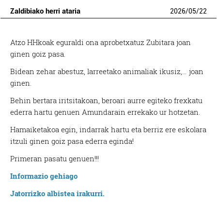
Zaldibiako herri ataria
2026
/
05
/
22
Atzo HHkoak eguraldi ona aprobetxatuz Zubitara joan
ginen goiz pasa.
Bidean zehar abestuz, larreetako animaliak ikusiz,… joan
ginen.
Behin bertara iritsitakoan, beroari aurre egiteko frexkatu
ederra hartu genuen Amundarain errekako ur hotzetan.
Hamaiketakoa egin, indarrak hartu eta berriz ere eskolara
itzuli ginen goiz pasa ederra eginda!
Primeran pasatu genuen!!!
Informazio gehiago
Jatorrizko albistea irakurri.