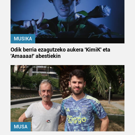
erabiltzen dituen hauta dezakezu.
Bazkide batzuek ez dizute baimenik eskatzen, eta beren
interes komertzial legitimoetan babesten dira. Ikusi gure
bazkideen zerrenda, beren ustez zein helburutarako
duten interes legitimoa eta horren aurka nola egin
MUSIKA
dezakezun ikusteko.
Odik berria ezagutzeko aukera 'KimiK' eta
'Amaaaa!' abestiekin
Lortu zure datu pertsonalak prozesatzeko moduari
buruzko informazio gehiago eta ezarri zure lehentasunak
datuen atalean. Edozein unetan alda edo ken dezakezu
zure baimena Cookieen adierazpenean.
Webgune honek cookie propioak eta hirugarrenen cookie-
fitxategiak erabiltzen ditu. Zure esperientzia eta
zerbitzuak hobetzeko asmoz, cookie teknologiaz
baliatzen gara. Ohar hau onartuz gero, teknologia hori
erabiltzeko baimen esplizitua ematen diguzu.
Gehiago
MUSA
irakurri