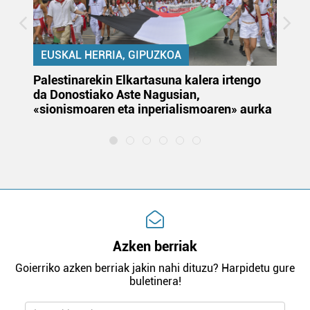
EUSKAL HERRIA, GIPUZKOA
Palestinarekin Elkartasuna kalera irtengo
Do
da Donostiako Aste Nagusian,
du
«sionismoaren eta inperialismoaren» aurka
et
Azken berriak
Goierriko azken berriak jakin nahi dituzu? Harpidetu gure
buletinera!