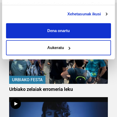
deuseztatzen ahal duzu edozein momentutan, Cookie
deklaraziotik edo Privacy triggerean klikatuz.
Xehetasunak ikusi
ERREPORTAJEAK
If you allow, we would also like to:
Collect information about your geographical
Dena onartu
location which can be accurate to within several
meters
Aukeratu
Identify your device by actively scanning it for
specific characteristics (fingerprinting)
Find out more about how your personal data is processed
and set your preferences in the
details section
.
URBIAKO FESTA
Guk eta gure bazkideek zure datu pertsonalak
prozesatzen ditugu, zure IP zenbakia, besteak beste,
Urbiako zelaiak erromeria leku
teknologia erabiliz, cookieak adibidez, iragarki eta eduki
pertsonalizatuak eskaintzeko, iragarkiak eta edukia
neurtzeko, jendeari buruzko informazioa biltzeko eta
produktuak garatzeko. Zure datuak nork eta zertarako