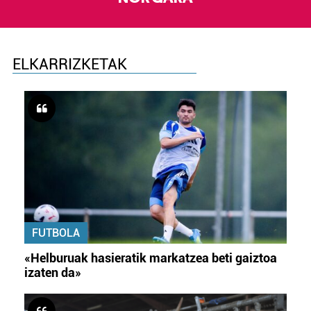
ELKARRIZKETAK
FUTBOLA
«Helburuak hasieratik markatzea beti gaiztoa
izaten da»