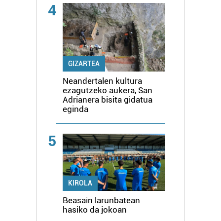
4
GIZARTEA
Neandertalen kultura
ezagutzeko aukera, San
Adrianera bisita gidatua
eginda
5
KIROLA
Beasain larunbatean
hasiko da jokoan