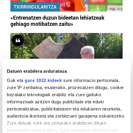
TXIRRINDULARITZA
«Entrenatzen duzun bideetan lehiatzeak
gehiago motibatzen zaitu»
Datuen erabilera arduratsua
Guk eta
gure 1022 kideek
sure informacio pertsonala,
zure IP zenbakia, esaterako, prozesatzen ditugu, cookie
MEMORIA HISTORIKOA
bezalako teknologiak erabiliz eta zure gailuko
informazioak azitzen dugu publizitate eta eduki
«Gai tabua izan da etxe gehienetan, jendeak
pertsonalizatua, publizitatearen eta edukiaren neurketa,
azkeneko momentuan hitz egin du»
audientzia-ikerketa eta zerbitzuen garapena eskaintzeko.
Zure datuak nork eta zertarako erabiltzen dituen
hautatzeko aukera duzu. Zure onespena aldatzen edo