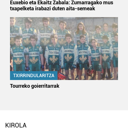
Euxebio eta Ekaitz Zabala: Zumarragako mus
txapelketa irabazi duten aita-semeak
TXIRRINDULARITZA
Tourreko goierritarrak
KIROLA