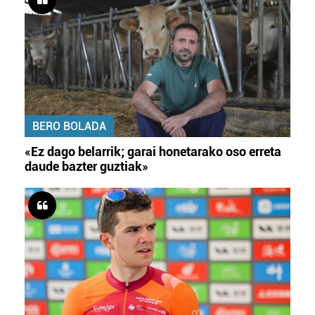
BERO BOLADA
«Ez dago belarrik; garai honetarako oso erreta
daude bazter guztiak»