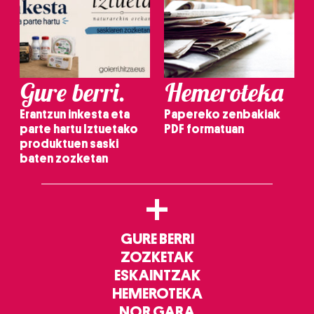
Gure berri.
Hemeroteka
Erantzun inkesta eta
Papereko zenbakiak
parte hartu Iztuetako
PDF formatuan
produktuen saski
baten zozketan
+
GURE BERRI
ZOZKETAK
ESKAINTZAK
HEMEROTEKA
NOR GARA