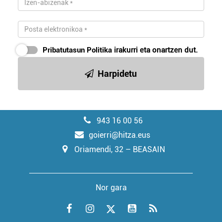
Pribatutasun Politika
irakurri eta onartzen dut.
Harpidetu
943 16 00 56
goierri@hitza.eus
Oriamendi, 32 – BEASAIN
Nor gara