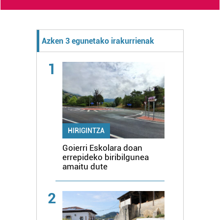
Azken 3 egunetako irakurrienak
1
HIRIGINTZA
Goierri Eskolara doan
errepideko biribilgunea
amaitu dute
2