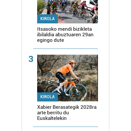
KIROLA
Itsasoko mendi bizikleta
ibilaldia abuztuaren 29an
egingo dute
3
KIROLA
Xabier Berasategik 2028ra
arte berritu du
Euskaltelekin