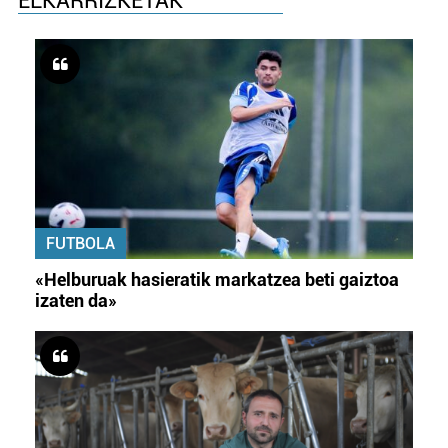
ELKARRIZKETAK
FUTBOLA
«Helburuak hasieratik markatzea beti gaiztoa
izaten da»