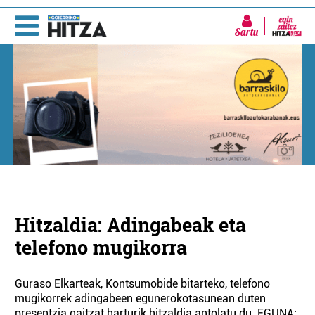
Sartu
Hitzaldia: Adingabeak eta
telefono mugikorra
Guraso Elkarteak, Kontsumobide bitarteko, telefono
mugikorrek adingabeen egunerokotasunean duten
presentzia gaitzat harturik hitzaldia antolatu du. EGUNA: