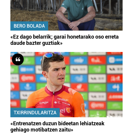
BERO BOLADA
«Ez dago belarrik; garai honetarako oso erreta
daude bazter guztiak»
TXIRRINDULARITZA
«Entrenatzen duzun bideetan lehiatzeak
gehiago motibatzen zaitu»