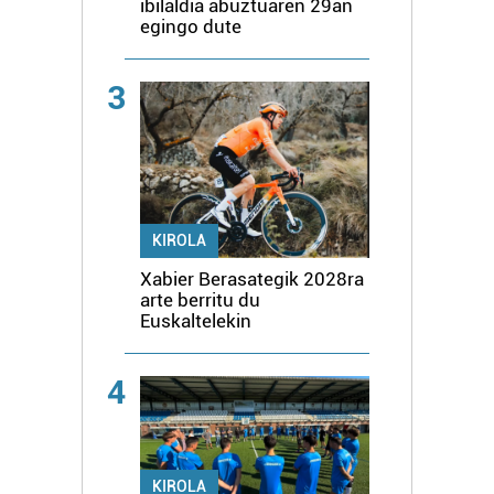
ibilaldia abuztuaren 29an
egingo dute
3
KIROLA
Xabier Berasategik 2028ra
arte berritu du
Euskaltelekin
4
KIROLA