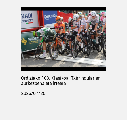
Ordiziako 103. Klasikoa. Txirrindularien
aurkezpena eta irteera
2026/07/25