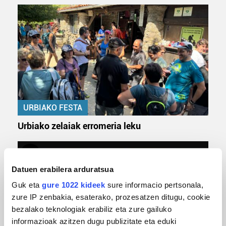
URBIAKO FESTA
Urbiako zelaiak erromeria leku
Datuen erabilera arduratsua
Guk eta
gure 1022 kideek
sure informacio pertsonala,
zure IP zenbakia, esaterako, prozesatzen ditugu, cookie
bezalako teknologiak erabiliz eta zure gailuko
informazioak azitzen dugu publizitate eta eduki