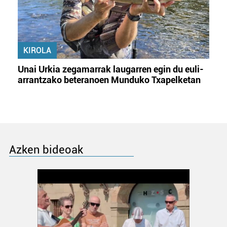
KIROLA
Unai Urkia zegamarrak laugarren egin du euli-
arrantzako beteranoen Munduko Txapelketan
Azken bideoak