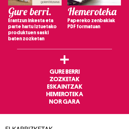
Gure berri.
Hemeroteka
Erantzun inkesta eta
Papereko zenbakiak
parte hartu Iztuetako
PDF formatuan
produktuen saski
baten zozketan
+
GURE BERRI
ZOZKETAK
ESKAINTZAK
HEMEROTEKA
NOR GARA