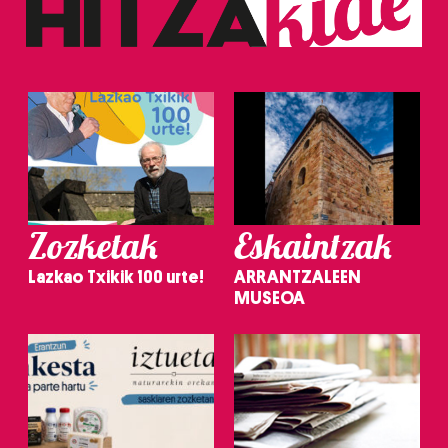
Zozketak
Eskaintzak
Lazkao Txikik 100 urte!
ARRANTZALEEN
MUSEOA