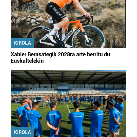
zerbitzuak hobetzeko asmoz, cookie teknologiaz
baliatzen gara. Ohar hau onartuz gero, teknologia hori
erabiltzeko baimen esplizitua ematen diguzu.
Gehiago
irakurri
KIROLA
Xabier Berasategik 2028ra arte berritu du
Euskaltelekin
KIROLA