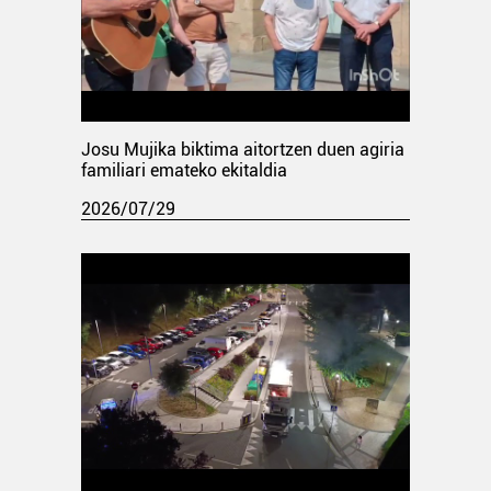
Josu Mujika biktima aitortzen duen agiria
familiari emateko ekitaldia
2026/07/29