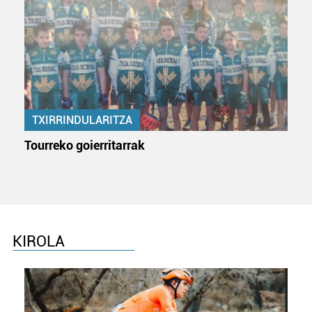
teknologia erabiliz, cookieak adibidez, iragarki eta eduki
pertsonalizatuak eskaintzeko, iragarkiak eta edukia
neurtzeko, jendeari buruzko informazioa biltzeko eta
produktuak garatzeko. Zure datuak nork eta zertarako
erabiltzen dituen hauta dezakezu.
Bazkide batzuek ez dizute baimenik eskatzen, eta beren
TXIRRINDULARITZA
interes komertzial legitimoetan babesten dira. Ikusi gure
bazkideen zerrenda, beren ustez zein helburutarako
Tourreko goierritarrak
duten interes legitimoa eta horren aurka nola egin
dezakezun ikusteko.
Lortu zure datu pertsonalak prozesatzeko moduari
buruzko informazio gehiago eta ezarri zure lehentasunak
datuen atalean. Edozein unetan alda edo ken dezakezu
KIROLA
zure baimena Cookieen adierazpenean.
Webgune honek cookie propioak eta hirugarrenen cookie-
fitxategiak erabiltzen ditu. Zure esperientzia eta