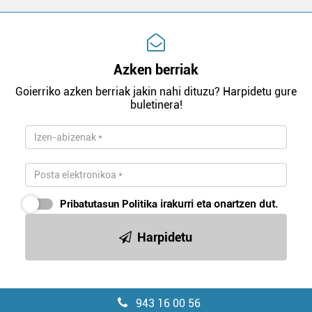
Azken berriak
Goierriko azken berriak jakin nahi dituzu? Harpidetu gure
buletinera!
Pribatutasun Politika
irakurri eta onartzen dut.
Harpidetu
943 16 00 56