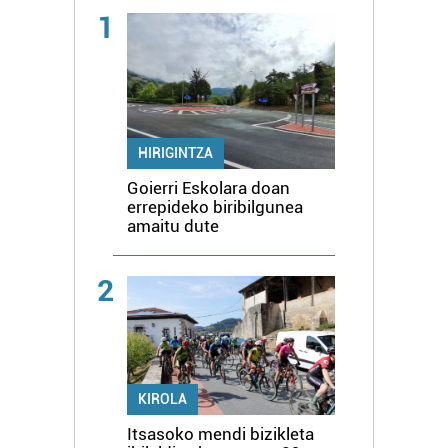
1
HIRIGINTZA
Goierri Eskolara doan
errepideko biribilgunea
amaitu dute
2
KIROLA
Itsasoko mendi bizikleta