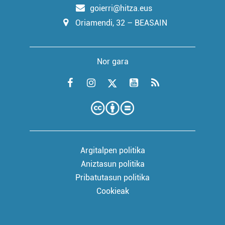
goierri@hitza.eus
Oriamendi, 32 – BEASAIN
Nor gara
Argitalpen politika
Aniztasun politika
Pribatutasun politika
Cookieak