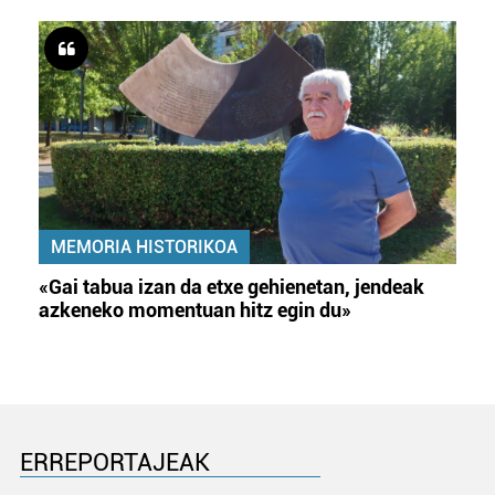
MEMORIA HISTORIKOA
«Gai tabua izan da etxe gehienetan, jendeak
azkeneko momentuan hitz egin du»
ERREPORTAJEAK