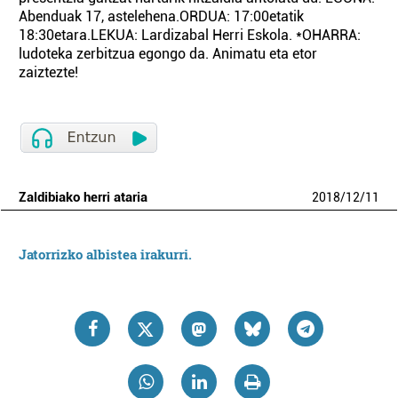
Abenduak 17, astelehena.ORDUA: 17:00etatik
18:30etara.LEKUA: Lardizabal Herri Eskola. *OHARRA:
ludoteka zerbitzua egongo da. Animatu eta etor
zaiztezte!
Zaldibiako herri ataria
2018
/
12
/
11
Jatorrizko albistea irakurri.