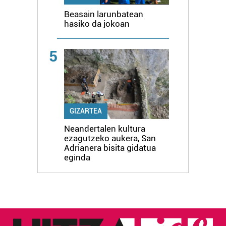
Beasain larunbatean
hasiko da jokoan
5
GIZARTEA
Neandertalen kultura
ezagutzeko aukera, San
Adrianera bisita gidatua
eginda