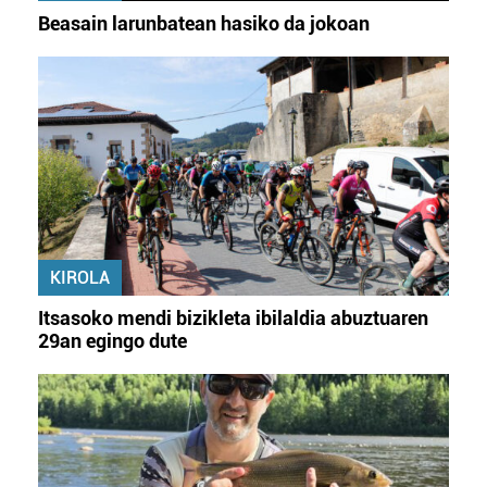
Beasain larunbatean hasiko da jokoan
KIROLA
Itsasoko mendi bizikleta ibilaldia abuztuaren
29an egingo dute