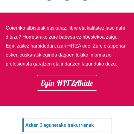
Goierriko albisteak euskaraz, libre eta kalitatez jaso nahi
dituzu?
Horretarako zure babesa ezinbestekoa zaigu.
Egin zaitez harpidedun, izan HITZAkide!
Zure ekarpenari
esker, euskaratik eginda dagoen tokiko informazio
profesionala garatzen eta indartzen lagunduko duzu.
Egin HITZAkide
Azken 3 egunetako irakurrienak