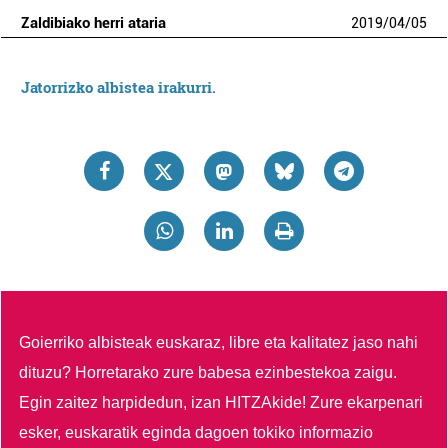
Zaldibiako herri ataria
2019
/
04
/
05
Jatorrizko albistea irakurri.
Goierriko albisteak euskaraz, libre eta kalitatez jaso nahi
dituzu?
Horretarako zure babesa ezinbestekoa zaigu.
Egin zaitez harpidedun, izan HITZAkide!
Zure ekarpenari
esker, euskaratik eginda dagoen tokiko informazio