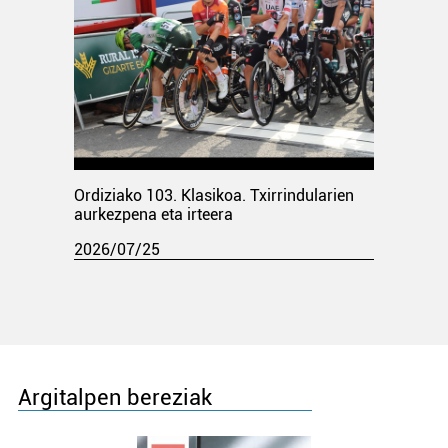
Ordiziako 103. Klasikoa. Txirrindularien
aurkezpena eta irteera
2026/07/25
Argitalpen bereziak