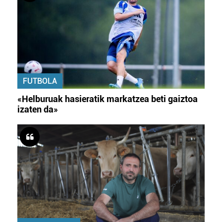
FUTBOLA
«Helburuak hasieratik markatzea beti gaiztoa
izaten da»