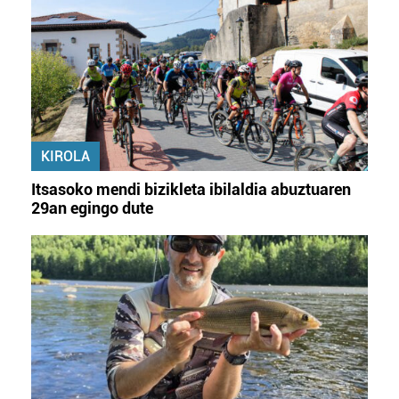
Lortu zure datu pertsonalak prozesatzeko moduari
buruzko informazio gehiago eta ezarri zure lehentasunak
datuen atalean. Edozein unetan alda edo ken dezakezu
zure baimena Cookieen adierazpenean.
Webgune honek cookie propioak eta hirugarrenen cookie-
fitxategiak erabiltzen ditu. Zure esperientzia eta
KIROLA
zerbitzuak hobetzeko asmoz, cookie teknologiaz
Itsasoko mendi bizikleta ibilaldia abuztuaren
baliatzen gara. Ohar hau onartuz gero, teknologia hori
29an egingo dute
erabiltzeko baimen esplizitua ematen diguzu.
Gehiago
irakurri