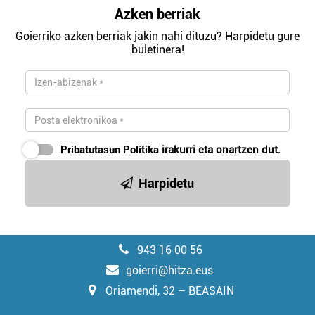
Azken berriak
Goierriko azken berriak jakin nahi dituzu? Harpidetu gure
buletinera!
Pribatutasun Politika
irakurri eta onartzen dut.
Harpidetu
943 16 00 56
goierri@hitza.eus
Oriamendi, 32 – BEASAIN