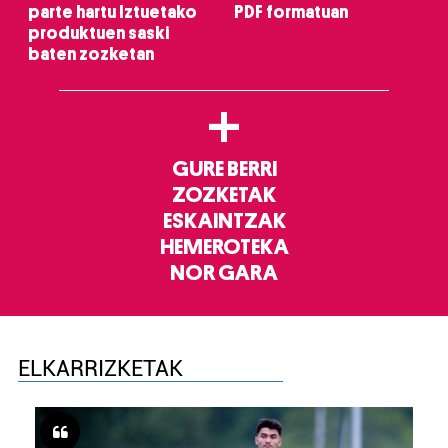
parte hartu Iztuetako
PDF formatuan
produktuen saski
baten zozketan
+
GURE BERRI
ZOZKETAK
ESKAINTZAK
HEMEROTEKA
NOR GARA
ELKARRIZKETAK