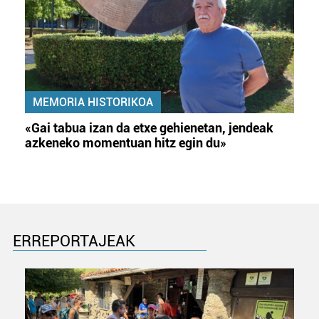
MEMORIA HISTORIKOA
«Gai tabua izan da etxe gehienetan, jendeak
azkeneko momentuan hitz egin du»
ERREPORTAJEAK