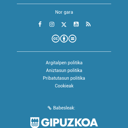
Nor gara
Argitalpen politika
Aniztasun politika
Pribatutasun politika
Cookieak
Babesleak: