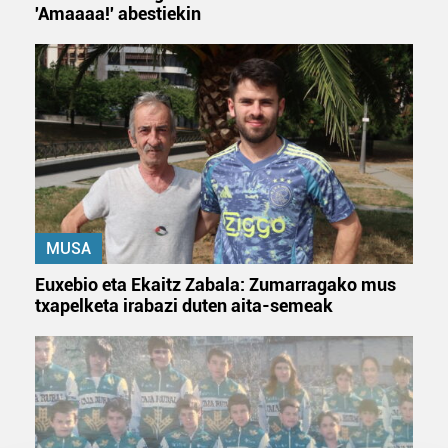
'Amaaaa!' abestiekin
MUSA
Euxebio eta Ekaitz Zabala: Zumarragako mus
txapelketa irabazi duten aita-semeak