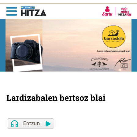
Sartu
Lardizabalen bertsoz blai