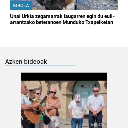
KIROLA
Unai Urkia zegamarrak laugarren egin du euli-
arrantzako beteranoen Munduko Txapelketan
Azken bideoak