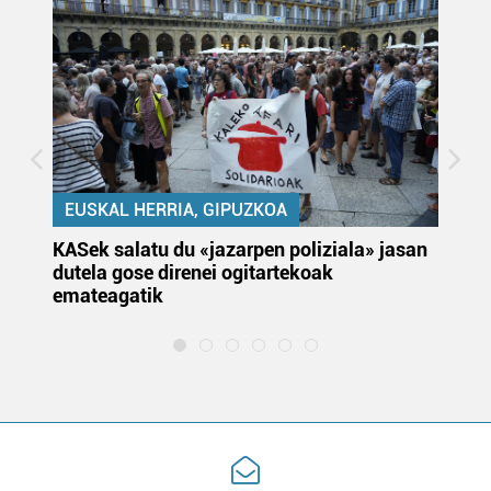
EUSKAL HERRIA, GIPUZKOA
KASek salatu du «jazarpen poliziala» jasan
Pa
dutela gose direnei ogitartekoak
da
emateagatik
«s