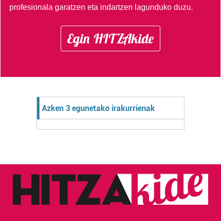
profesionala garatzen eta indartzen lagunduko duzu.
Egin HITZAkide
Azken 3 egunetako irakurrienak