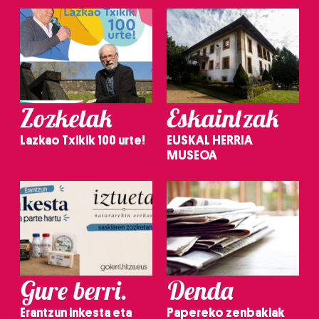
Zozketak
Eskaintzak
Lazkao Txikik 100 urte!
EUSKAL HERRIA
MUSEOA
Gure berri.
Denda
Erantzun inkesta eta
Papereko zenbakiak