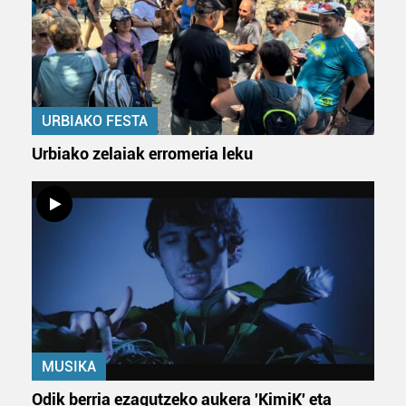
URBIAKO FESTA
Urbiako zelaiak erromeria leku
MUSIKA
Odik berria ezagutzeko aukera 'KimiK' eta