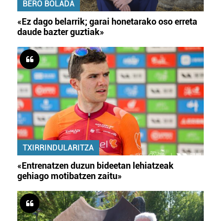
BERO BOLADA
«Ez dago belarrik; garai honetarako oso erreta
daude bazter guztiak»
TXIRRINDULARITZA
«Entrenatzen duzun bideetan lehiatzeak
gehiago motibatzen zaitu»