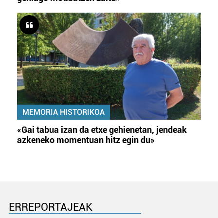
MEMORIA HISTORIKOA
«Gai tabua izan da etxe gehienetan, jendeak
azkeneko momentuan hitz egin du»
ERREPORTAJEAK