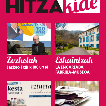
Zozketak
Eskaintzak
Lazkao Txikik 100 urte!
LA ENCARTADA
FABRIKA-MUSEOA