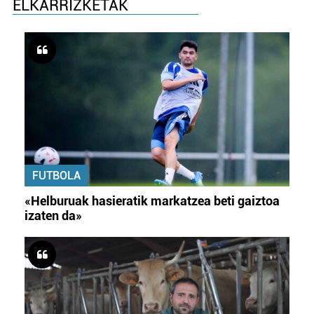
ELKARRIZKETAK
FUTBOLA
«Helburuak hasieratik markatzea beti gaiztoa
izaten da»