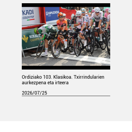
Ordiziako 103. Klasikoa. Txirrindularien
aurkezpena eta irteera
2026/07/25