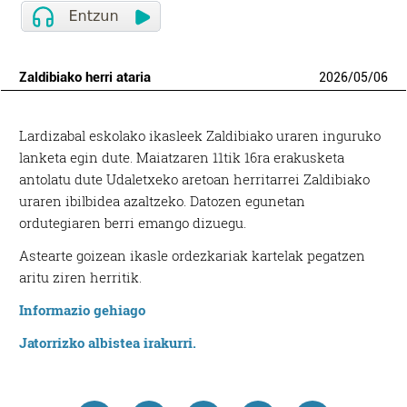
Zaldibiako herri ataria
2026
/
05
/
06
Lardizabal eskolako ikasleek Zaldibiako uraren inguruko
lanketa egin dute. Maiatzaren 11tik 16ra erakusketa
antolatu dute Udaletxeko aretoan herritarrei Zaldibiako
uraren ibilbidea azaltzeko. Datozen egunetan
ordutegiaren berri emango dizuegu.
Astearte goizean ikasle ordezkariak kartelak pegatzen
aritu ziren herritik.
Informazio gehiago
Jatorrizko albistea irakurri.