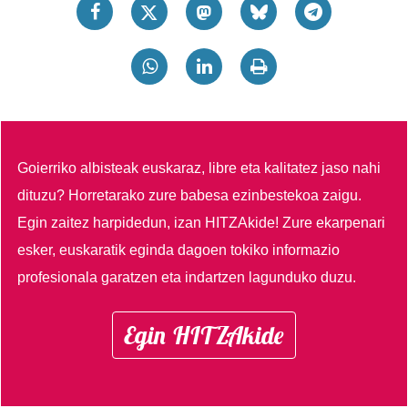
Goierriko albisteak euskaraz, libre eta kalitatez jaso nahi
dituzu?
Horretarako zure babesa ezinbestekoa zaigu.
Egin zaitez harpidedun, izan HITZAkide!
Zure ekarpenari
esker, euskaratik eginda dagoen tokiko informazio
profesionala garatzen eta indartzen lagunduko duzu.
Egin HITZAkide