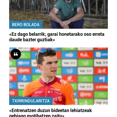
BERO BOLADA
«Ez dago belarrik; garai honetarako oso erreta
daude bazter guztiak»
TXIRRINDULARITZA
«Entrenatzen duzun bideetan lehiatzeak
gehiago motibatzen zaitu»