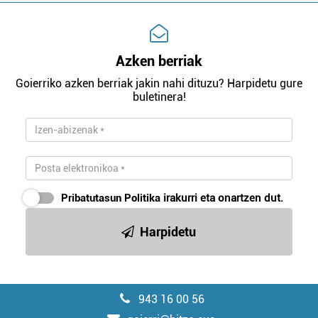
Azken berriak
Goierriko azken berriak jakin nahi dituzu? Harpidetu gure
buletinera!
Pribatutasun Politika
irakurri eta onartzen dut.
Harpidetu
943 16 00 56