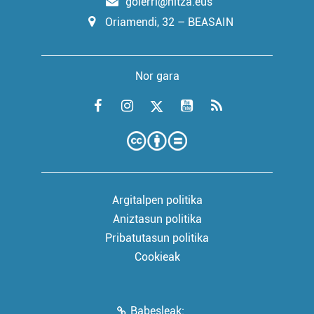
goierri@hitza.eus
Oriamendi, 32 – BEASAIN
Nor gara
Argitalpen politika
Aniztasun politika
Pribatutasun politika
Cookieak
Babesleak: