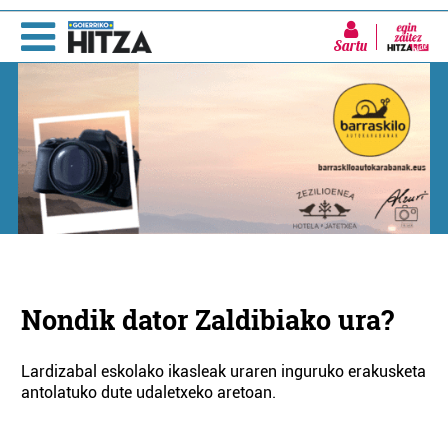
Sartu
Nondik dator Zaldibiako ura?
Lardizabal eskolako ikasleak uraren inguruko erakusketa
antolatuko dute udaletxeko aretoan.