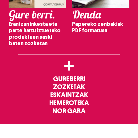
Gure berri.
Denda
Erantzun inkesta eta
Papereko zenbakiak
parte hartu Iztuetako
PDF formatuan
produktuen saski
baten zozketan
+
GURE BERRI
ZOZKETAK
ESKAINTZAK
HEMEROTEKA
NOR GARA