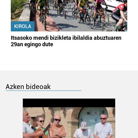
KIROLA
Itsasoko mendi bizikleta ibilaldia abuztuaren
29an egingo dute
Azken bideoak