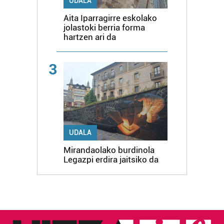
UDALA
Aita Iparragirre eskolako
jolastoki berria forma
hartzen ari da
3
UDALA
Mirandaolako burdinola
Legazpi erdira jaitsiko da