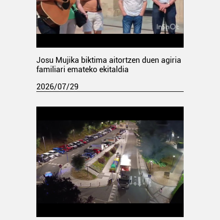
Josu Mujika biktima aitortzen duen agiria
familiari emateko ekitaldia
2026/07/29