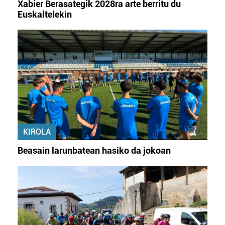
Xabier Berasategik 2028ra arte berritu du
Euskaltelekin
KIROLA
Beasain larunbatean hasiko da jokoan