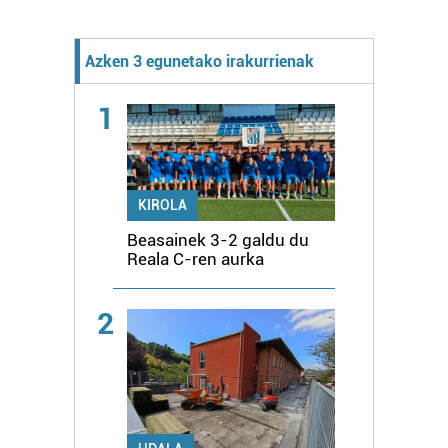
Azken 3 egunetako irakurrienak
1
KIROLA
Beasainek 3-2 galdu du
Reala C-ren aurka
2