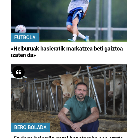
FUTBOLA
«Helburuak hasieratik markatzea beti gaiztoa
izaten da»
BERO BOLADA