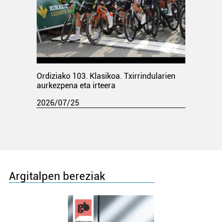
Ordiziako 103. Klasikoa. Txirrindularien
aurkezpena eta irteera
2026/07/25
Argitalpen bereziak