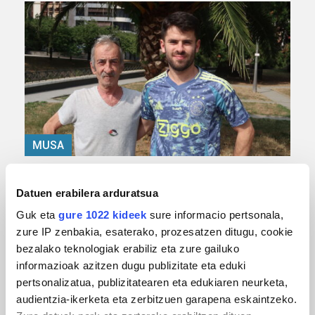
MUSA
Euxebio eta Ekaitz Zabala: Zumarragako mus
txapelketa irabazi duten aita-semeak
Datuen erabilera arduratsua
Guk eta
gure 1022 kideek
sure informacio pertsonala,
zure IP zenbakia, esaterako, prozesatzen ditugu, cookie
bezalako teknologiak erabiliz eta zure gailuko
informazioak azitzen dugu publizitate eta eduki
pertsonalizatua, publizitatearen eta edukiaren neurketa,
audientzia-ikerketa eta zerbitzuen garapena eskaintzeko.