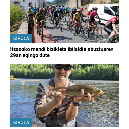
erabiltzeko baimen esplizitua ematen diguzu.
Gehiago
irakurri
KIROLA
Itsasoko mendi bizikleta ibilaldia abuztuaren
29an egingo dute
KIROLA