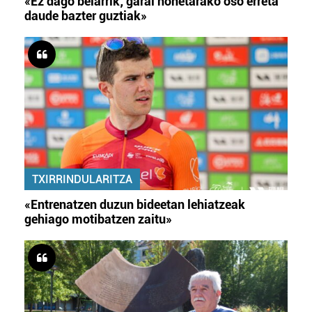
«Ez dago belarrik; garai honetarako oso erreta
daude bazter guztiak»
TXIRRINDULARITZA
«Entrenatzen duzun bideetan lehiatzeak
gehiago motibatzen zaitu»