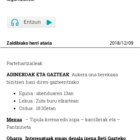
Zaldibiako herri ataria
2018
/
12
/
09
Partehartzaileak :
ADINEKOAK ETA GAZTEAK
. Aukera ona berekaxa
bizitzen hasi diren gazteentzako.
Eguna : abenduaren 13an
Lekua : Zubi buru elkartean
Ordua : 18:30etan
Menua
: – Tipula krema edo zopa – karrillerak eta –
Pantxineta
Oharra
:
Interesatuak eman dezala izena Beti Gazteko