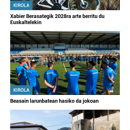
produktuak garatzeko. Zure datuak nork eta zertarako
KIROLA
erabiltzen dituen hauta dezakezu.
Xabier Berasategik 2028ra arte berritu du
Euskaltelekin
Bazkide batzuek ez dizute baimenik eskatzen, eta beren
interes komertzial legitimoetan babesten dira. Ikusi gure
bazkideen zerrenda, beren ustez zein helburutarako
duten interes legitimoa eta horren aurka nola egin
dezakezun ikusteko.
Lortu zure datu pertsonalak prozesatzeko moduari
buruzko informazio gehiago eta ezarri zure lehentasunak
datuen atalean. Edozein unetan alda edo ken dezakezu
zure baimena Cookieen adierazpenean.
KIROLA
Beasain larunbatean hasiko da jokoan
Webgune honek cookie propioak eta hirugarrenen cookie-
fitxategiak erabiltzen ditu. Zure esperientzia eta
zerbitzuak hobetzeko asmoz, cookie teknologiaz
baliatzen gara. Ohar hau onartuz gero, teknologia hori