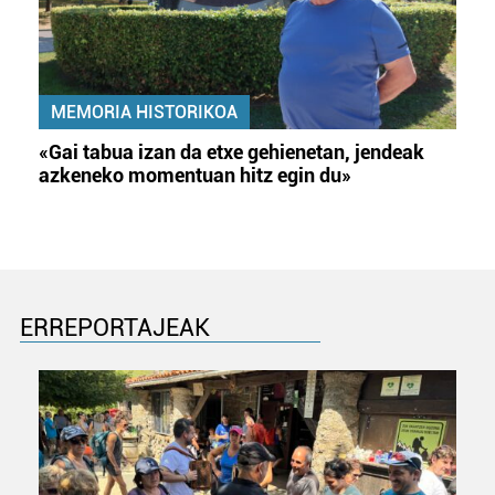
MEMORIA HISTORIKOA
«Gai tabua izan da etxe gehienetan, jendeak
azkeneko momentuan hitz egin du»
ERREPORTAJEAK