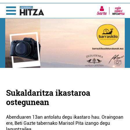
Sartu
Sukaldaritza ikastaroa
ostegunean
Abenduaren 13an antolatu degu ikastaro hau. Oraingoan
ere, Beti Gazte tabernako Marisol Pita izango degu
laguntzailea.