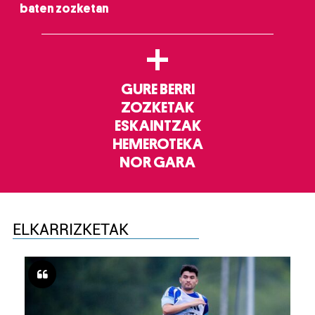
baten zozketan
+
GURE BERRI
ZOZKETAK
ESKAINTZAK
HEMEROTEKA
NOR GARA
ELKARRIZKETAK