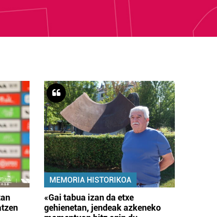
MEMORIA HISTORIKOA
tan
«Gai tabua izan da etxe
atzen
gehienetan, jendeak azkeneko