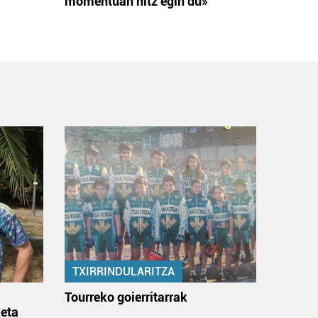
momentuan hitz egin du»
TXIRRINDULARITZA
:
Tourreko goierritarrak
eta