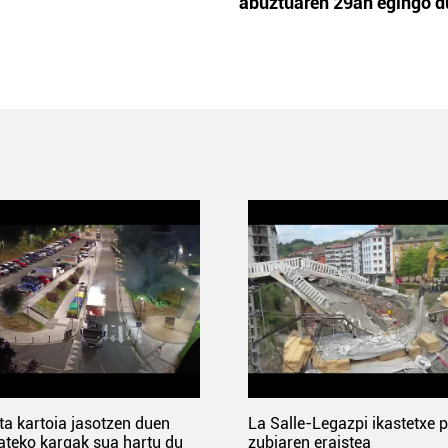
abuztuaren 29an egingo d
ta kartoia jasotzen duen
La Salle-Legazpi ikastetxe 
ateko kargak sua hartu du
zubiaren eraistea