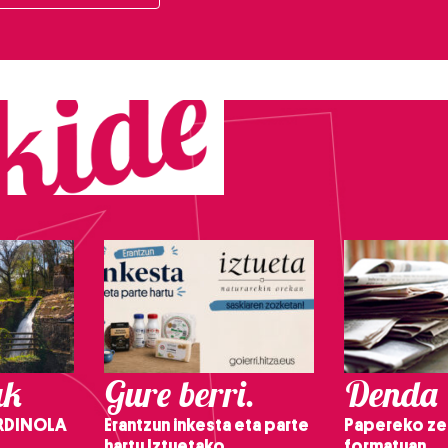
ak
Gure berri.
Denda
RDINOLA
Erantzun inkesta eta parte
Papereko ze
hartu Iztuetako
formatuan