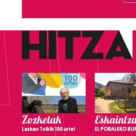
Zozketak
Eskaintz
Lazkao Txikik 100 urte!
EL POBALEKO BU