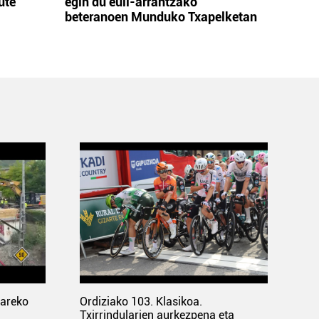
ute
egin du euli-arrantzako
beteranoen Munduko Txapelketan
pareko
Ordiziako 103. Klasikoa.
Txirrindularien aurkezpena eta