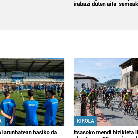
irabazi duten aita-semea
A
KIROLA
 larunbatean hasiko da
Itsasoko mendi bizikleta i