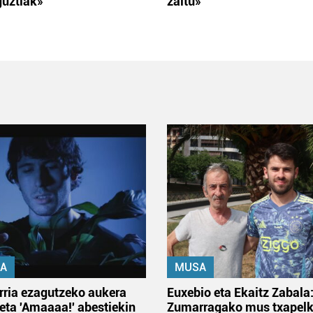
guztiak»
zaitu»
A
MUSA
rria ezagutzeko aukera
Euxebio eta Ekaitz Zabala
 eta 'Amaaaa!' abestiekin
Zumarragako mus txapelk