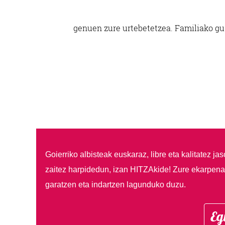
genuen zure urtebetetzea. Familiako guz
Goierriko albisteak euskaraz, libre eta kalitatez ja
zaitez harpidedun, izan HITZAkide!
Zure ekarpenar
garatzen eta indartzen lagunduko duzu.
Eg