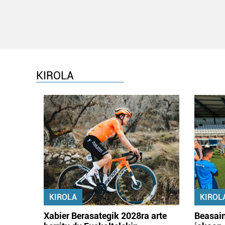
KIROLA
KIROLA
KIROL
Xabier Berasategik 2028ra arte
Beasain