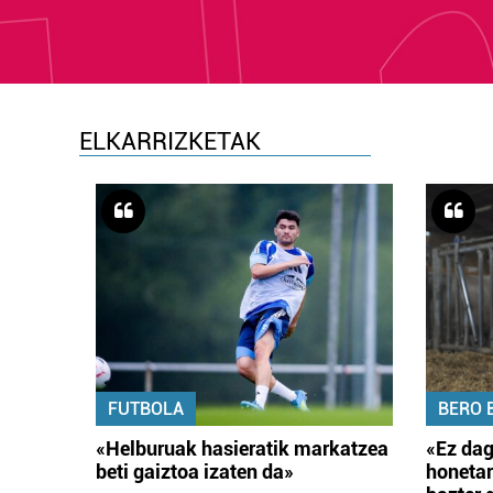
ELKARRIZKETAK
FUTBOLA
BERO 
«Helburuak hasieratik markatzea
«Ez dag
beti gaiztoa izaten da»
honetar