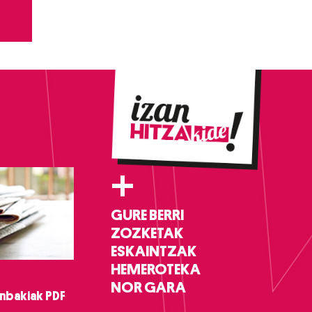
+
GURE BERRI
ZOZKETAK
ESKAINTZAK
HEMEROTEKA
NOR GARA
nbakiak PDF