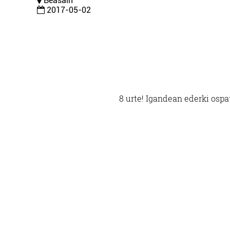
Beasain
2017-05-02
8 urte! Igandean ederki ospa