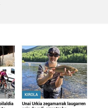
k
KIROLA
bilaldia
Unai Urkia zegamarrak laugarren