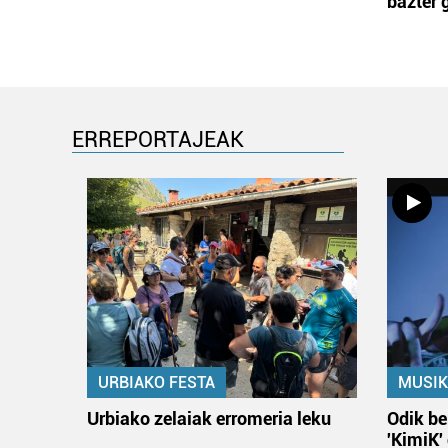
bazter 
ERREPORTAJEAK
URBIAKO FESTA
MUSIK
Urbiako zelaiak erromeria leku
Odik be
'KimiK'