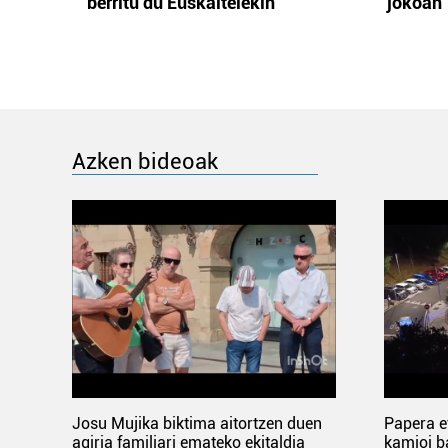
berritu du Euskaltelekin
jokoan
Azken bideoak
Josu Mujika biktima aitortzen duen
Papera e
agiria familiari emateko ekitaldia
kamioi b