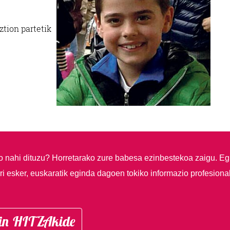
tion partetik
so nahi dituzu?
Horretarako zure babesa ezinbestekoa zaigu. Eg
i esker, euskaratik eginda dagoen tokiko informazio profesiona
in HITZAkide