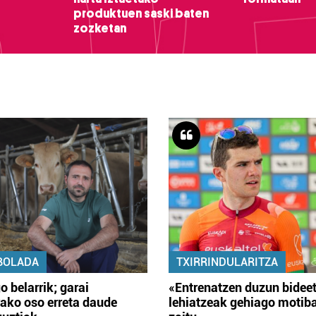
produktuen saski baten
zozketan
BOLADA
TXIRRINDULARITZA
o belarrik; garai
«Entrenatzen duzun bidee
ako oso erreta daude
lehiatzeak gehiago motib