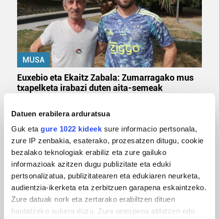
MUSA
Euxebio eta Ekaitz Zabala: Zumarragako mus
txapelketa irabazi duten aita-semeak
Datuen erabilera arduratsua
Guk eta
gure 1022 kideek
sure informacio pertsonala,
zure IP zenbakia, esaterako, prozesatzen ditugu, cookie
bezalako teknologiak erabiliz eta zure gailuko
informazioak azitzen dugu publizitate eta eduki
pertsonalizatua, publizitatearen eta edukiaren neurketa,
audientzia-ikerketa eta zerbitzuen garapena eskaintzeko.
Zure datuak nork eta zertarako erabiltzen dituen
TXIRRINDULARITZA
hautatzeko aukera duzu. Zure onespena aldatzen edo