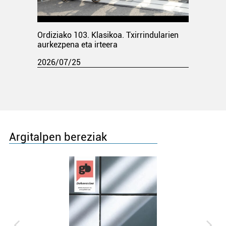
Ordiziako 103. Klasikoa. Txirrindularien
aurkezpena eta irteera
2026/07/25
Argitalpen bereziak