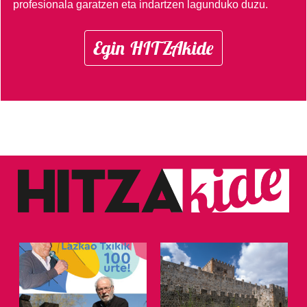
profesionala garatzen eta indartzen lagunduko duzu.
Egin HITZAkide