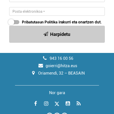
Pribatutasun Politika
irakurri eta onartzen dut.
Harpidetu
943 16 00 56
goierri@hitza.eus
Oriamendi, 32 – BEASAIN
Nor gara