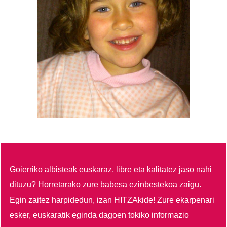
Goierriko albisteak euskaraz, libre eta kalitatez jaso nahi
dituzu?
Horretarako zure babesa ezinbestekoa zaigu.
Egin zaitez harpidedun, izan HITZAkide!
Zure ekarpenari
esker, euskaratik eginda dagoen tokiko informazio