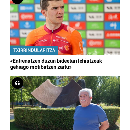
TXIRRINDULARITZA
«Entrenatzen duzun bideetan lehiatzeak
gehiago motibatzen zaitu»