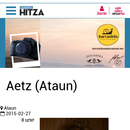
Sartu
Aetz (Ataun)
Ataun
2015-02-27
8 urte!