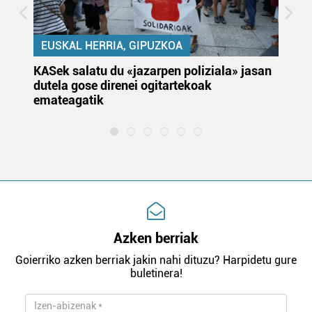
EUSKAL HERRIA, GIPUZKOA
KASek salatu du «jazarpen poliziala» jasan
Pa
dutela gose direnei ogitartekoak
da
emateagatik
«s
Azken berriak
Goierriko azken berriak jakin nahi dituzu? Harpidetu gure
buletinera!