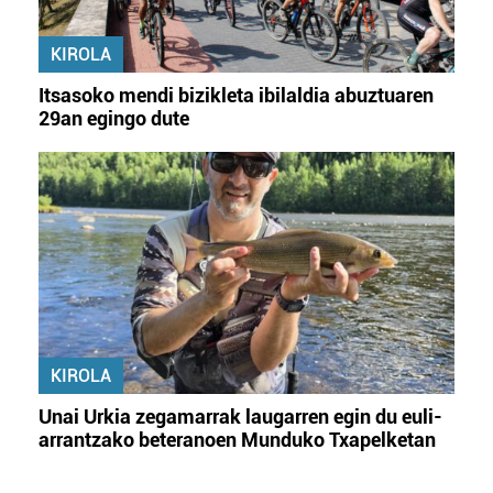
KIROLA
Itsasoko mendi bizikleta ibilaldia abuztuaren
29an egingo dute
KIROLA
Unai Urkia zegamarrak laugarren egin du euli-
arrantzako beteranoen Munduko Txapelketan