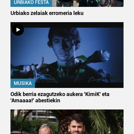
URBIAKO FESTA
Urbiako zelaiak erromeria leku
MUSIKA
Odik berria ezagutzeko aukera 'KimiK' eta
'Amaaaa!' abestiekin