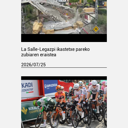
La Salle-Legazpi ikastetxe pareko
zubiaren eraistea
2026/07/25