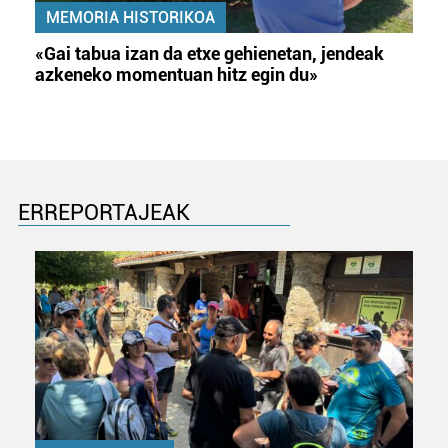
MEMORIA HISTORIKOA
«Gai tabua izan da etxe gehienetan, jendeak
azkeneko momentuan hitz egin du»
ERREPORTAJEAK