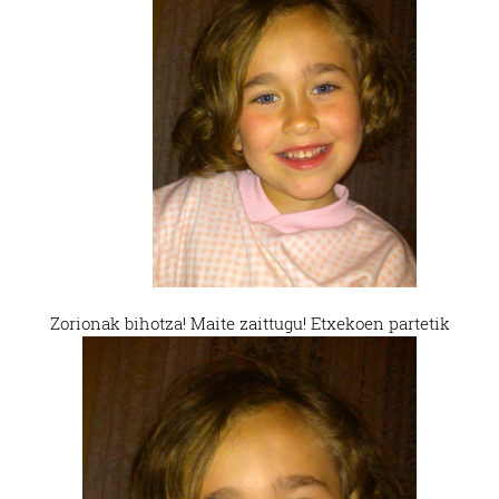
Zorionak bihotza! Maite zaittugu! Etxekoen partetik