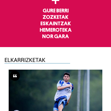
+
GURE BERRI
ZOZKETAK
ESKAINTZAK
HEMEROTEKA
NOR GARA
ELKARRIZKETAK