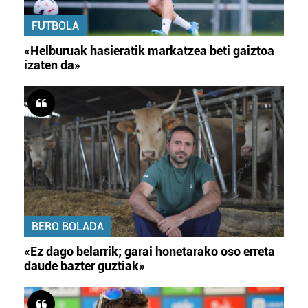
FUTBOLA
«Helburuak hasieratik markatzea beti gaiztoa
izaten da»
BERO BOLADA
«Ez dago belarrik; garai honetarako oso erreta
daude bazter guztiak»