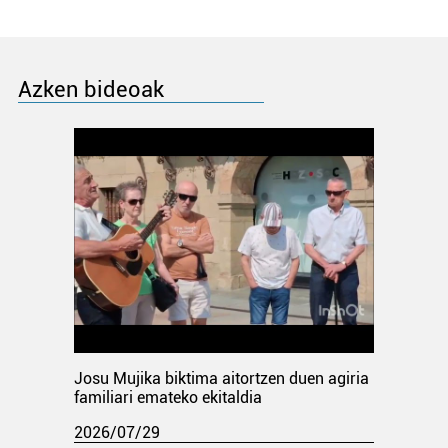
Azken bideoak
Josu Mujika biktima aitortzen duen agiria
familiari emateko ekitaldia
2026/07/29