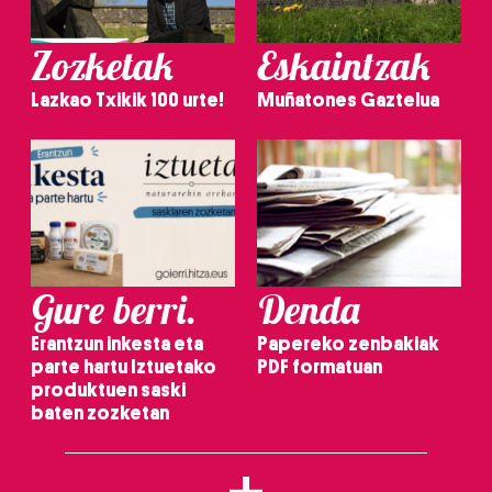
Zozketak
Eskaintzak
Lazkao Txikik 100 urte!
Muñatones Gaztelua
Gure berri.
Denda
Erantzun inkesta eta
Papereko zenbakiak
parte hartu Iztuetako
PDF formatuan
produktuen saski
baten zozketan