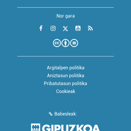
Nor gara
Argitalpen politika
Aniztasun politika
Pribatutasun politika
Cookieak
Babesleak: