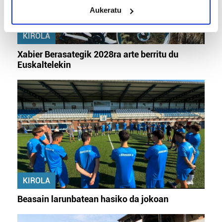
meters
Aukeratu
Identify your device by actively scanning it for
specific characteristics (fingerprinting)
KIROLA
Find out more about how your personal data is processed
and set your preferences in the
details section
.
Xabier Berasategik 2028ra arte berritu du
Euskaltelekin
Guk eta gure bazkideek zure datu pertsonalak
prozesatzen ditugu, zure IP zenbakia, besteak beste,
teknologia erabiliz, cookieak adibidez, iragarki eta eduki
pertsonalizatuak eskaintzeko, iragarkiak eta edukia
neurtzeko, jendeari buruzko informazioa biltzeko eta
produktuak garatzeko. Zure datuak nork eta zertarako
erabiltzen dituen hauta dezakezu.
Bazkide batzuek ez dizute baimenik eskatzen, eta beren
KIROLA
interes komertzial legitimoetan babesten dira. Ikusi gure
bazkideen zerrenda, beren ustez zein helburutarako
Beasain larunbatean hasiko da jokoan
duten interes legitimoa eta horren aurka nola egin
dezakezun ikusteko.