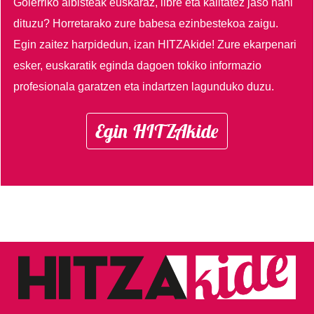
Goierriko albisteak euskaraz, libre eta kalitatez jaso nahi
dituzu?
Horretarako zure babesa ezinbestekoa zaigu.
Egin zaitez harpidedun, izan HITZAkide!
Zure ekarpenari
esker, euskaratik eginda dagoen tokiko informazio
profesionala garatzen eta indartzen lagunduko duzu.
Egin HITZAkide