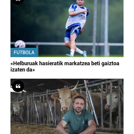
FUTBOLA
«Helburuak hasieratik markatzea beti gaiztoa
izaten da»