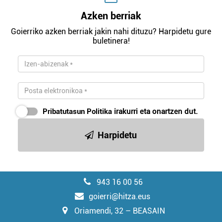
Azken berriak
Goierriko azken berriak jakin nahi dituzu? Harpidetu gure
buletinera!
Pribatutasun Politika
irakurri eta onartzen dut.
Harpidetu
943 16 00 56
goierri@hitza.eus
Oriamendi, 32 – BEASAIN