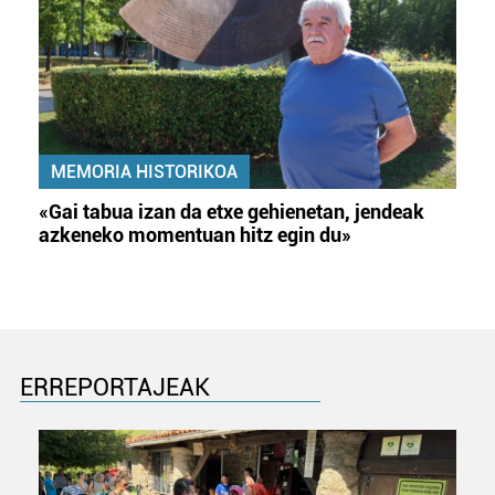
MEMORIA HISTORIKOA
«Gai tabua izan da etxe gehienetan, jendeak
azkeneko momentuan hitz egin du»
ERREPORTAJEAK