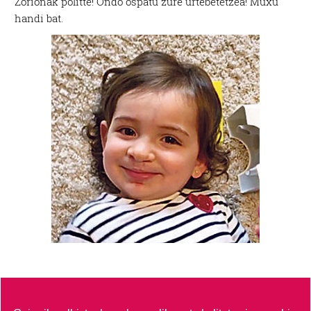
Zorionak politte! Ondo ospatu zure urtebetetzea! Muxu
handi bat.