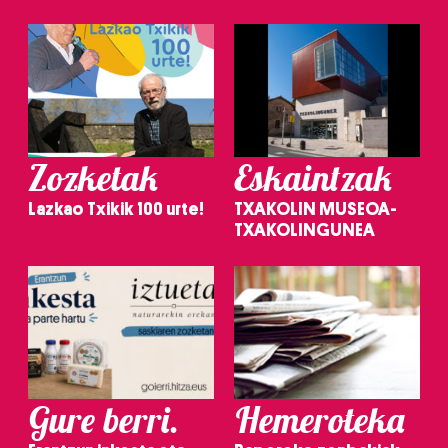
Zozketak
Eskaintzak
Lazkao Txikik 100 urte!
TXAKOLIN MUSEOA-
TXAKOLINGUNEA
Gure berri.
Hemeroteka