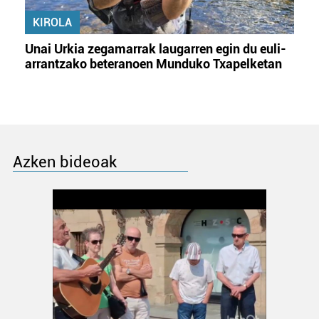
KIROLA
Unai Urkia zegamarrak laugarren egin du euli-
arrantzako beteranoen Munduko Txapelketan
Azken bideoak