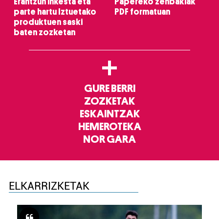
Erantzun inkesta eta
Papereko zenbakiak
parte hartu Iztuetako
PDF formatuan
produktuen saski
baten zozketan
+
GURE BERRI
ZOZKETAK
ESKAINTZAK
HEMEROTEKA
NOR GARA
ELKARRIZKETAK