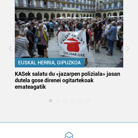
EUSKAL HERRIA, GIPUZKOA
KASek salatu du «jazarpen poliziala» jasan
Pa
dutela gose direnei ogitartekoak
da
emateagatik
«s