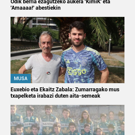
Odik berria ezagutzeko aukera 'KimiK' eta
'Amaaaa!' abestiekin
MUSA
Euxebio eta Ekaitz Zabala: Zumarragako mus
txapelketa irabazi duten aita-semeak