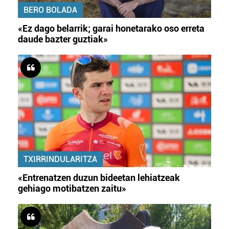
BERO BOLADA
«Ez dago belarrik; garai honetarako oso erreta
daude bazter guztiak»
TXIRRINDULARITZA
«Entrenatzen duzun bideetan lehiatzeak
gehiago motibatzen zaitu»