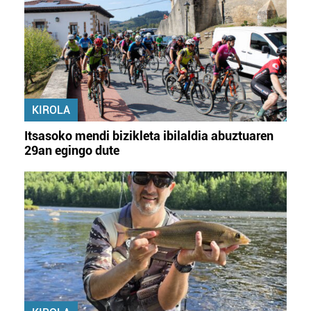
KIROLA
Itsasoko mendi bizikleta ibilaldia abuztuaren
29an egingo dute