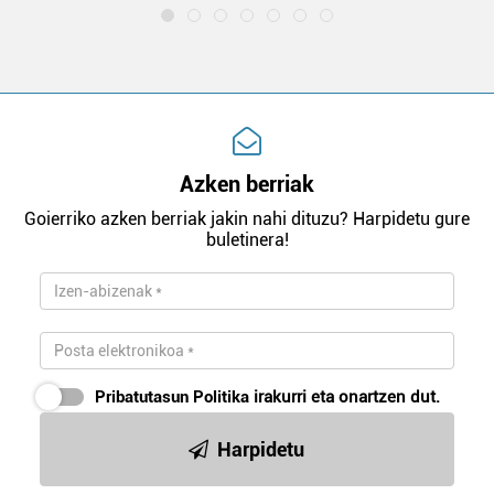
Azken berriak
Goierriko azken berriak jakin nahi dituzu? Harpidetu gure
buletinera!
Pribatutasun Politika
irakurri eta onartzen dut.
Harpidetu