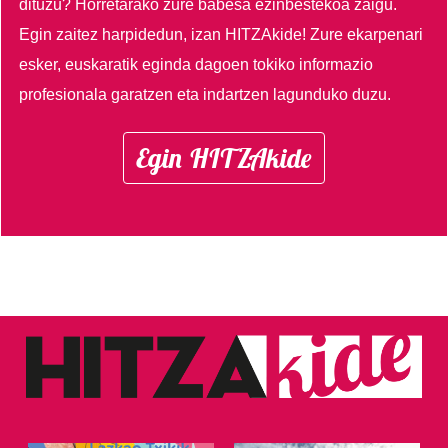
dituzu?
Horretarako zure babesa ezinbestekoa zaigu.
Egin zaitez harpidedun, izan HITZAkide!
Zure ekarpenari
esker, euskaratik eginda dagoen tokiko informazio
profesionala garatzen eta indartzen lagunduko duzu.
Egin HITZAkide