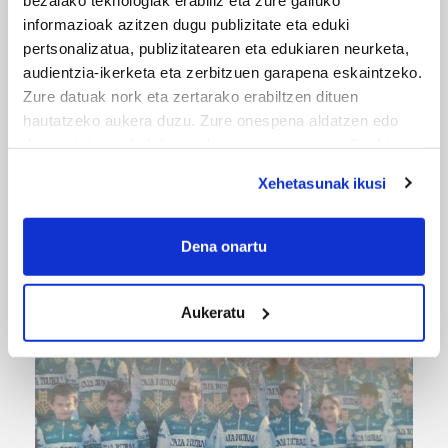
informazioak azitzen dugu publizitate eta eduki
pertsonalizatua, publizitatearen eta edukiaren neurketa,
audientzia-ikerketa eta zerbitzuen garapena eskaintzeko.
Zure datuak nork eta zertarako erabiltzen dituen
hautatzeko aukera duzu. Zure onespena aldatzen edo
deuseztatzen ahal duzu edozein momentutan, Cookie
deklaraziotik edo Privacy triggerean klikatuz.
Xehetasunak ikusi
If you allow, we would also like to:
MUSA
Collect information about your geographical
Dena onartu
Euxebio eta Ekaitz Zabala: Zumarragako mus
location which can be accurate to within several
txapelketa irabazi duten aita-semeak
meters
Aukeratu
Identify your device by actively scanning it for
specific characteristics (fingerprinting)
Find out more about how your personal data is processed
and set your preferences in the
details section
.
Guk eta gure bazkideek zure datu pertsonalak