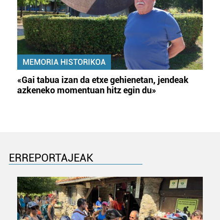
MEMORIA HISTORIKOA
«Gai tabua izan da etxe gehienetan, jendeak
azkeneko momentuan hitz egin du»
ERREPORTAJEAK