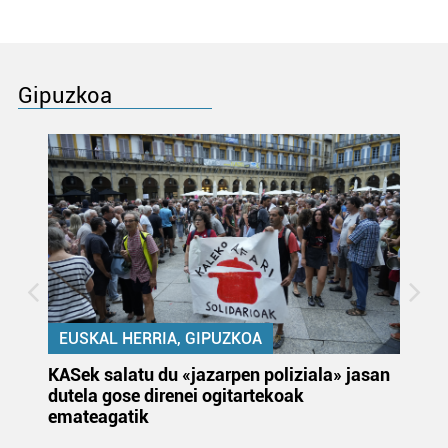
Gipuzkoa
EUSKAL HERRIA, GIPUZKOA
KASek salatu du «jazarpen poliziala» jasan
Pa
dutela gose direnei ogitartekoak
da
emateagatik
«s