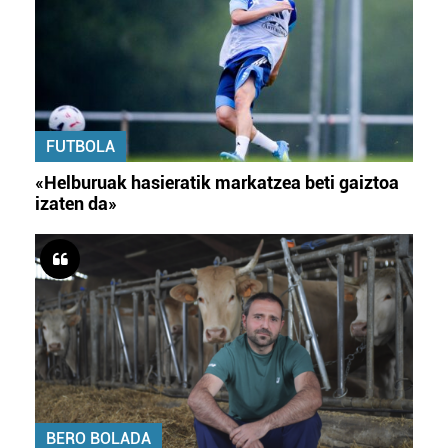
FUTBOLA
«Helburuak hasieratik markatzea beti gaiztoa
izaten da»
BERO BOLADA