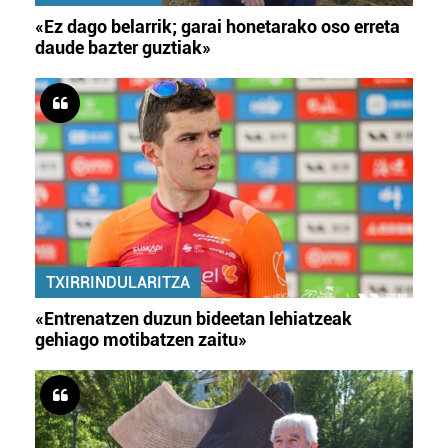
«Ez dago belarrik; garai honetarako oso erreta
daude bazter guztiak»
TXIRRINDULARITZA
«Entrenatzen duzun bideetan lehiatzeak
gehiago motibatzen zaitu»