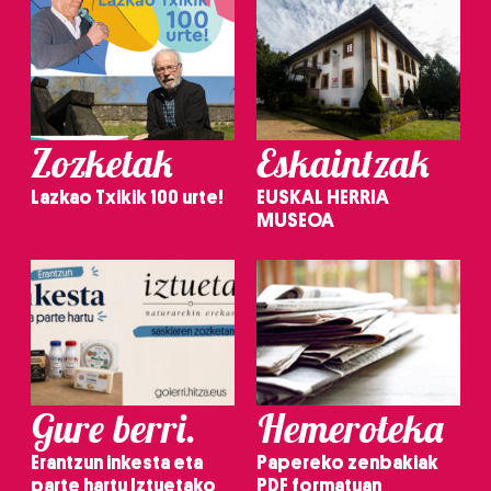
Zozketak
Eskaintzak
Lazkao Txikik 100 urte!
EUSKAL HERRIA
MUSEOA
Gure berri.
Hemeroteka
Erantzun inkesta eta
Papereko zenbakiak
parte hartu Iztuetako
PDF formatuan