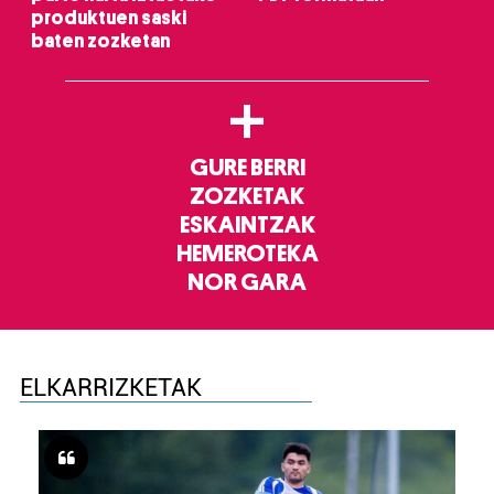
produktuen saski
baten zozketan
+
GURE BERRI
ZOZKETAK
ESKAINTZAK
HEMEROTEKA
NOR GARA
ELKARRIZKETAK