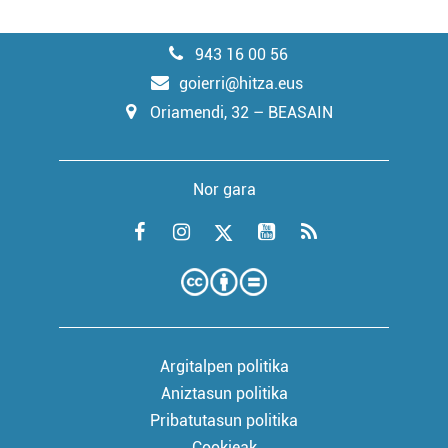
943 16 00 56
goierri@hitza.eus
Oriamendi, 32 – BEASAIN
Nor gara
Argitalpen politika
Aniztasun politika
Pribatutasun politika
Cookieak