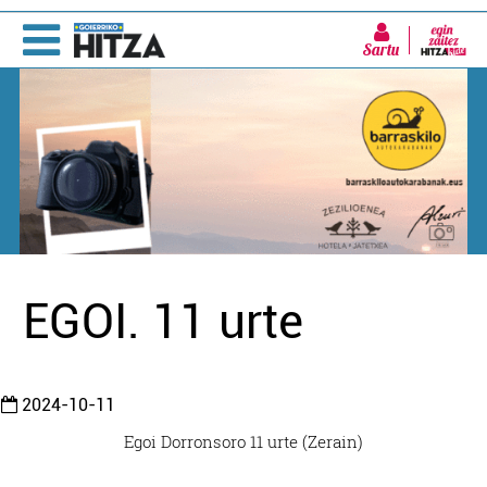
Sartu
EGOI. 11 urte
2024-10-11
Egoi Dorronsoro 11 urte (Zerain)