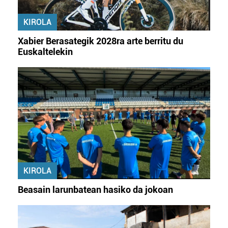
fitxategiak erabiltzen ditu. Zure esperientzia eta
KIROLA
zerbitzuak hobetzeko asmoz, cookie teknologiaz
baliatzen gara. Ohar hau onartuz gero, teknologia hori
Xabier Berasategik 2028ra arte berritu du
erabiltzeko baimen esplizitua ematen diguzu.
Gehiago
Euskaltelekin
irakurri
KIROLA
Beasain larunbatean hasiko da jokoan