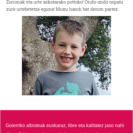
Zorionak eta urte askotarako pottoko! Ondo-ondo ospatu
zure urtebetetze eguna! Muxu handi bat denon partez.
Goierriko albisteak euskaraz, libre eta kalitatez jaso nahi