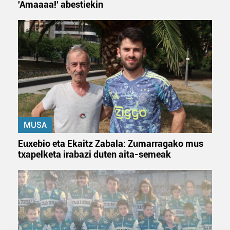
'Amaaaa!' abestiekin
MUSA
Euxebio eta Ekaitz Zabala: Zumarragako mus
txapelketa irabazi duten aita-semeak