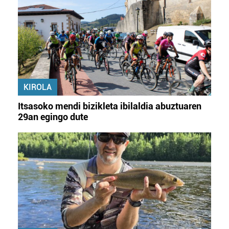
Lortu zure datu pertsonalak prozesatzeko moduari
buruzko informazio gehiago eta ezarri zure lehentasunak
datuen atalean. Edozein unetan alda edo ken dezakezu
zure baimena Cookieen adierazpenean.
Webgune honek cookie propioak eta hirugarrenen cookie-
KIROLA
fitxategiak erabiltzen ditu. Zure esperientzia eta
zerbitzuak hobetzeko asmoz, cookie teknologiaz
Itsasoko mendi bizikleta ibilaldia abuztuaren
baliatzen gara. Ohar hau onartuz gero, teknologia hori
29an egingo dute
erabiltzeko baimen esplizitua ematen diguzu.
Gehiago
irakurri