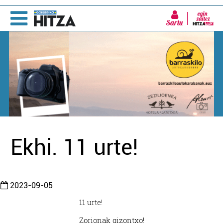
Sartu
Ekhi. 11 urte!
2023-09-05
11 urte!
Zorionak gizontxo!