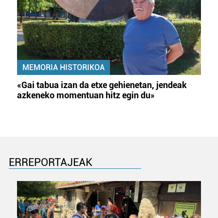
MEMORIA HISTORIKOA
«Gai tabua izan da etxe gehienetan, jendeak
azkeneko momentuan hitz egin du»
ERREPORTAJEAK