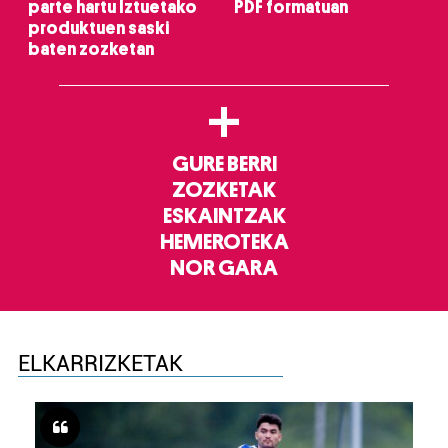
parte hartu Iztuetako
PDF formatuan
produktuen saski
baten zozketan
+
GURE BERRI
ZOZKETAK
ESKAINTZAK
HEMEROTEKA
NOR GARA
ELKARRIZKETAK