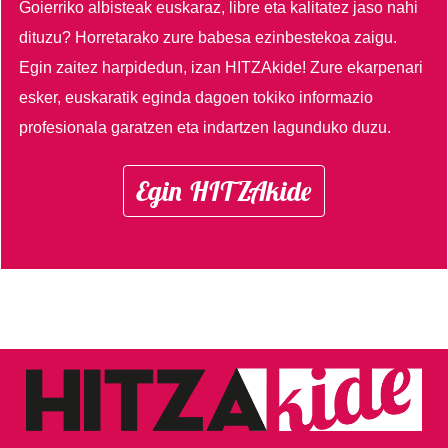
Goierriko albisteak euskaraz, libre eta kalitatez jaso nahi
dituzu?
Horretarako zure babesa ezinbestekoa zaigu.
Egin zaitez harpidedun, izan HITZAkide!
Zure ekarpenari
esker, euskaratik eginda dagoen tokiko informazio
profesionala garatzen eta indartzen lagunduko duzu.
Egin HITZAkide