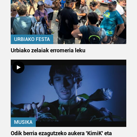
URBIAKO FESTA
Urbiako zelaiak erromeria leku
MUSIKA
Odik berria ezagutzeko aukera 'KimiK' eta