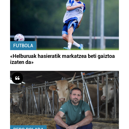
FUTBOLA
«Helburuak hasieratik markatzea beti gaiztoa
izaten da»