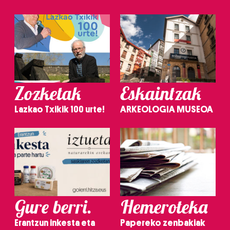
Zozketak
Eskaintzak
Lazkao Txikik 100 urte!
ARKEOLOGIA MUSEOA
Gure berri.
Hemeroteka
Erantzun inkesta eta
Papereko zenbakiak