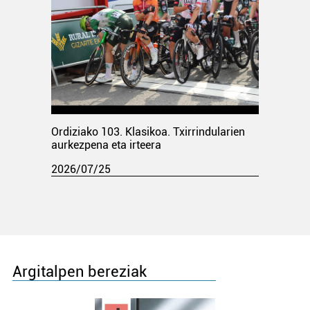
Ordiziako 103. Klasikoa. Txirrindularien
aurkezpena eta irteera
2026/07/25
Argitalpen bereziak