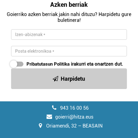
Azken berriak
Goierriko azken berriak jakin nahi dituzu? Harpidetu gure
buletinera!
Pribatutasun Politika
irakurri eta onartzen dut.
Harpidetu
943 16 00 56
goierri@hitza.eus
Oriamendi, 32 – BEASAIN