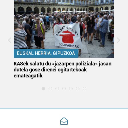
EUSKAL HERRIA, GIPUZKOA
KASek salatu du «jazarpen poliziala» jasan
Pa
dutela gose direnei ogitartekoak
da
emateagatik
«s