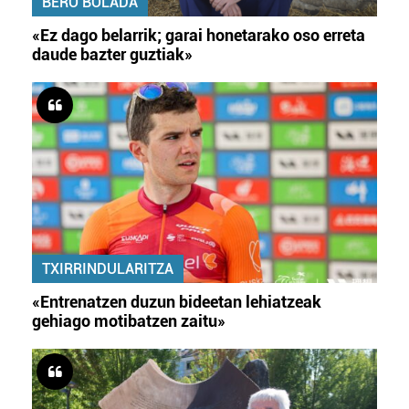
BERO BOLADA
«Ez dago belarrik; garai honetarako oso erreta
daude bazter guztiak»
TXIRRINDULARITZA
«Entrenatzen duzun bideetan lehiatzeak
gehiago motibatzen zaitu»