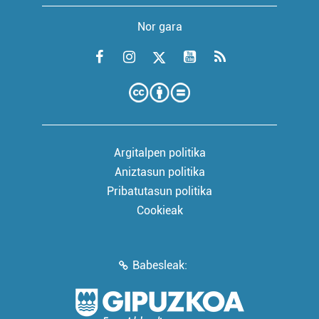
Nor gara
Argitalpen politika
Aniztasun politika
Pribatutasun politika
Cookieak
Babesleak: