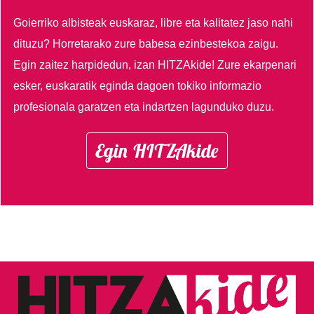
Goierriko albisteak euskaraz, libre eta kalitatez jaso nahi
dituzu?
Horretarako zure babesa ezinbestekoa zaigu.
Egin zaitez harpidedun, izan HITZAkide!
Zure ekarpenari
esker, euskaratik eginda dagoen tokiko informazio
profesionala garatzen eta indartzen lagunduko duzu.
Egin HITZAkide