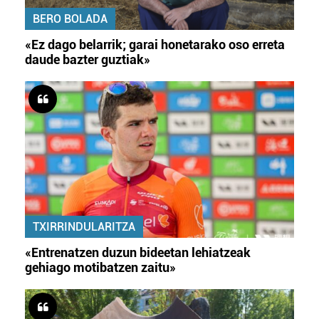
BERO BOLADA
«Ez dago belarrik; garai honetarako oso erreta
daude bazter guztiak»
TXIRRINDULARITZA
«Entrenatzen duzun bideetan lehiatzeak
gehiago motibatzen zaitu»