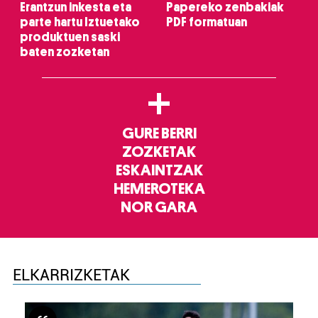
Erantzun inkesta eta
Papereko zenbakiak
parte hartu Iztuetako
PDF formatuan
produktuen saski
baten zozketan
+
GURE BERRI
ZOZKETAK
ESKAINTZAK
HEMEROTEKA
NOR GARA
ELKARRIZKETAK