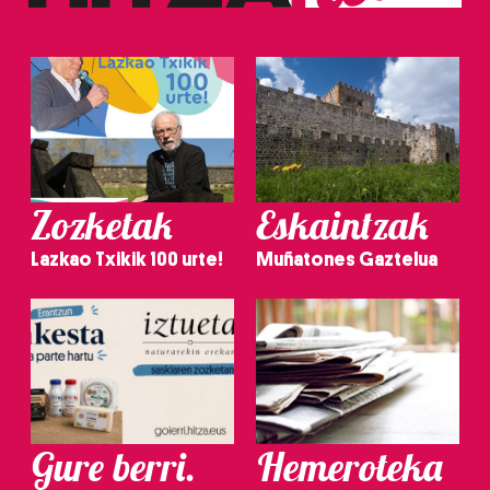
Zozketak
Eskaintzak
Lazkao Txikik 100 urte!
Muñatones Gaztelua
Gure berri.
Hemeroteka