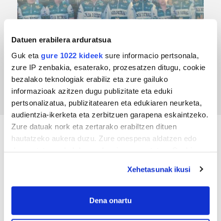
Datuen erabilera arduratsua
TXIRRINDULARITZA
Guk eta
gure 1022 kideek
sure informacio pertsonala,
zure IP zenbakia, esaterako, prozesatzen ditugu, cookie
Tourreko goierritarrak
bezalako teknologiak erabiliz eta zure gailuko
informazioak azitzen dugu publizitate eta eduki
pertsonalizatua, publizitatearen eta edukiaren neurketa,
audientzia-ikerketa eta zerbitzuen garapena eskaintzeko.
Zure datuak nork eta zertarako erabiltzen dituen
hautatzeko aukera duzu. Zure onespena aldatzen edo
KIROLA
deuseztatzen ahal duzu edozein momentutan, Cookie
deklaraziotik edo Privacy triggerean klikatuz.
Xehetasunak ikusi
If you allow, we would also like to:
Collect information about your geographical
Dena onartu
location which can be accurate to within several