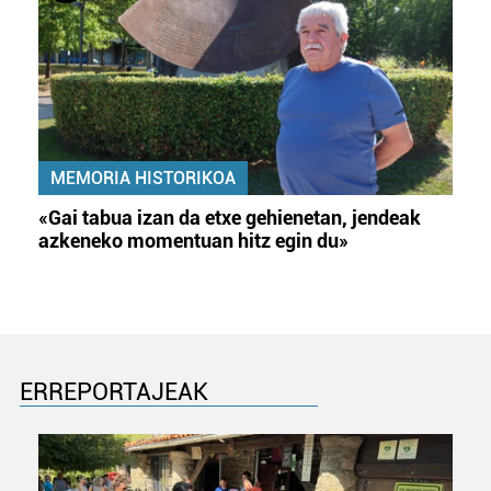
MEMORIA HISTORIKOA
«Gai tabua izan da etxe gehienetan, jendeak
azkeneko momentuan hitz egin du»
ERREPORTAJEAK