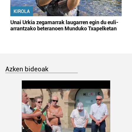
KIROLA
Unai Urkia zegamarrak laugarren egin du euli-
arrantzako beteranoen Munduko Txapelketan
Azken bideoak