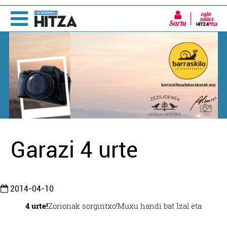
Sartu
Garazi 4 urte
2014-04-10
4 urte!
Zorionak sorgintxo!
Muxu handi bat Izal eta