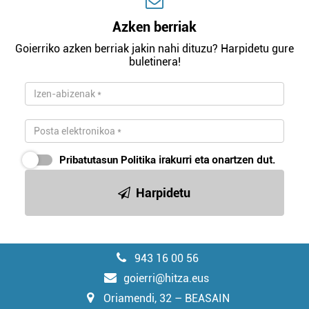
Azken berriak
Goierriko azken berriak jakin nahi dituzu? Harpidetu gure
buletinera!
Pribatutasun Politika
irakurri eta onartzen dut.
Harpidetu
943 16 00 56
goierri@hitza.eus
Oriamendi, 32 – BEASAIN