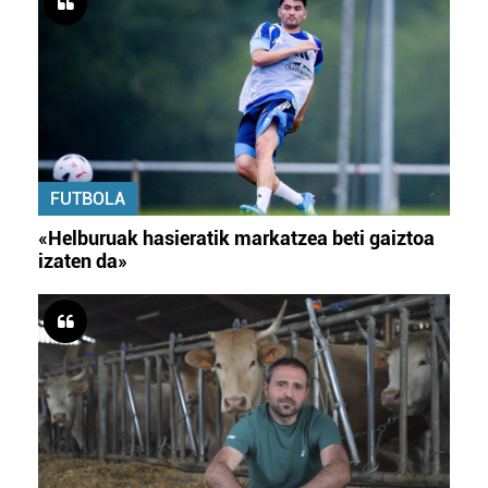
FUTBOLA
«Helburuak hasieratik markatzea beti gaiztoa
izaten da»