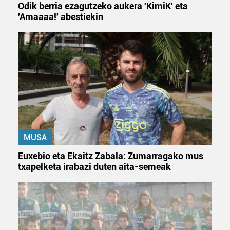
Odik berria ezagutzeko aukera 'KimiK' eta
'Amaaaa!' abestiekin
MUSA
Euxebio eta Ekaitz Zabala: Zumarragako mus
txapelketa irabazi duten aita-semeak