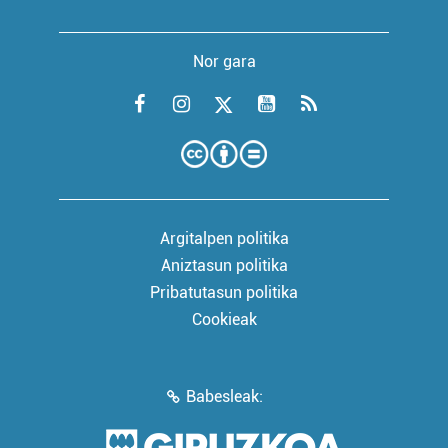
Nor gara
Argitalpen politika
Aniztasun politika
Pribatutasun politika
Cookieak
Babesleak: