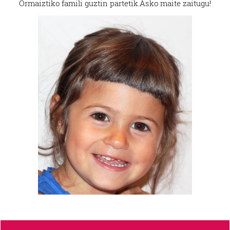
Ormaiztiko famili guztin partetik.
Asko maite zaitugu!