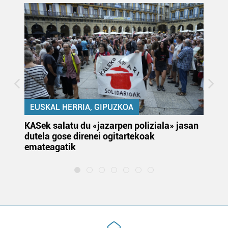
EUSKAL HERRIA, GIPUZKOA
KASek salatu du «jazarpen poliziala» jasan
Pa
dutela gose direnei ogitartekoak
da
emateagatik
«s