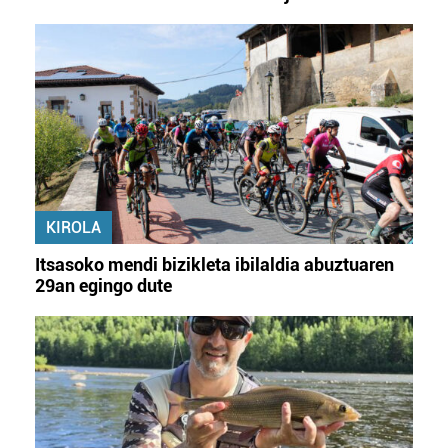
KIROLA
Itsasoko mendi bizikleta ibilaldia abuztuaren
29an egingo dute