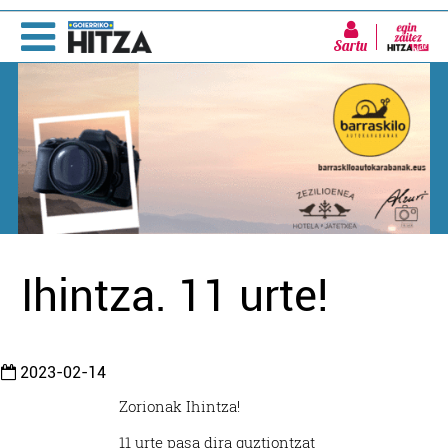
Sartu
Ihintza. 11 urte!
2023-02-14
Zorionak Ihintza!
11 urte pasa dira guztiontzat