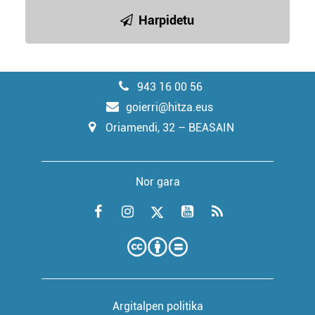
Harpidetu
943 16 00 56
goierri@hitza.eus
Oriamendi, 32 – BEASAIN
Nor gara
Argitalpen politika