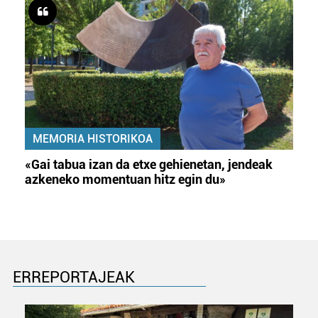
MEMORIA HISTORIKOA
«Gai tabua izan da etxe gehienetan, jendeak
azkeneko momentuan hitz egin du»
ERREPORTAJEAK