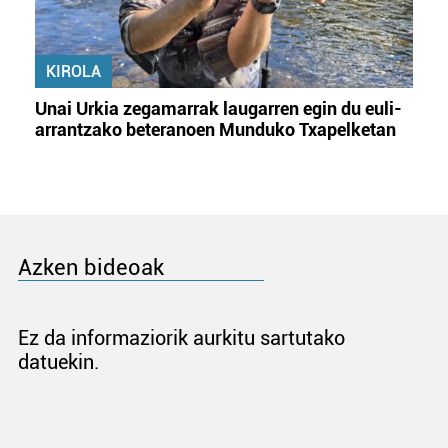
KIROLA
Unai Urkia zegamarrak laugarren egin du euli-
arrantzako beteranoen Munduko Txapelketan
Azken bideoak
Ez da informaziorik aurkitu sartutako
datuekin.