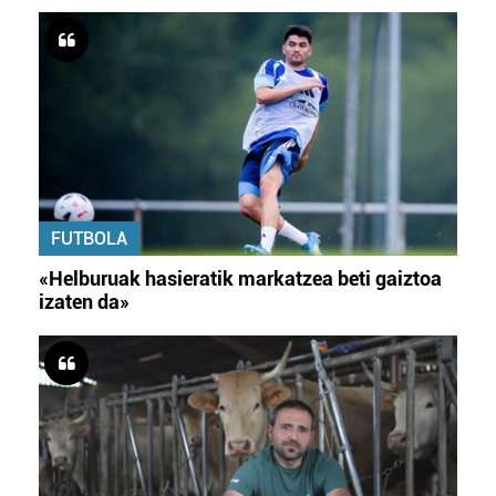
FUTBOLA
«Helburuak hasieratik markatzea beti gaiztoa
izaten da»