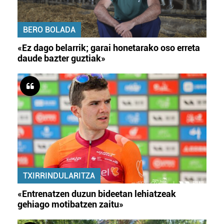
BERO BOLADA
«Ez dago belarrik; garai honetarako oso erreta
daude bazter guztiak»
TXIRRINDULARITZA
«Entrenatzen duzun bideetan lehiatzeak
gehiago motibatzen zaitu»