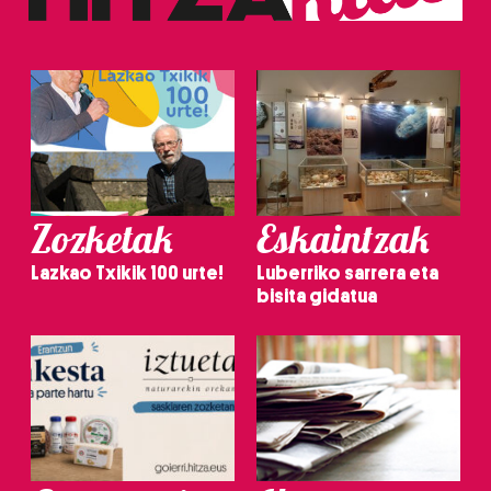
Zozketak
Eskaintzak
Lazkao Txikik 100 urte!
Luberriko sarrera eta
bisita gidatua