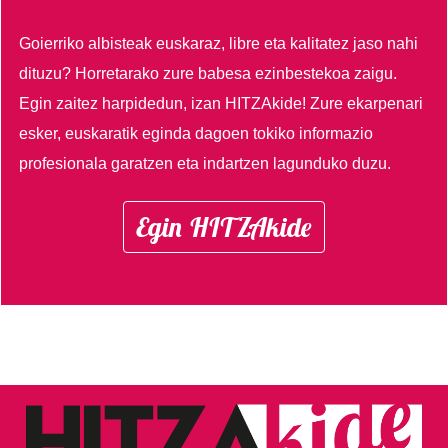
Goierriko albisteak euskaraz, libre eta kalitatez jaso nahi
dituzu?
Horretarako zure babesa ezinbestekoa zaigu.
Egin zaitez harpidedun, izan HITZAkide!
Zure ekarpenari
esker, euskaratik eginda dagoen tokiko informazio
profesionala garatzen eta indartzen lagunduko duzu.
Egin HITZAkide