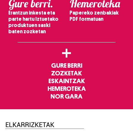
Gure berri.
Hemeroteka
Erantzun inkesta eta
Papereko zenbakiak
parte hartu Iztuetako
PDF formatuan
produktuen saski
baten zozketan
+
GURE BERRI
ZOZKETAK
ESKAINTZAK
HEMEROTEKA
NOR GARA
ELKARRIZKETAK