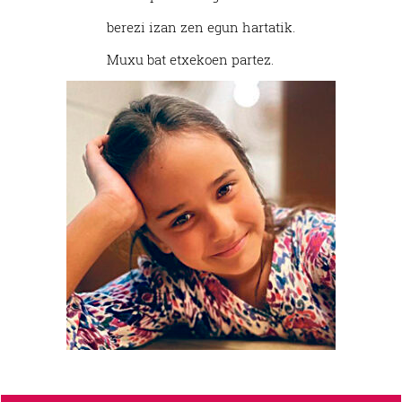
berezi izan zen egun hartatik.
Muxu bat etxekoen partez.