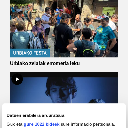
URBIAKO FESTA
Urbiako zelaiak erromeria leku
Datuen erabilera arduratsua
Guk eta
gure 1022 kideek
sure informacio pertsonala,