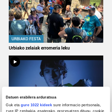
URBIAKO FESTA
Urbiako zelaiak erromeria leku
Datuen erabilera arduratsua
Guk eta
gure 1022 kideek
sure informacio pertsonala,
MUSIKA
zure IP zenbakia, esaterako, prozesatzen ditugu, cookie