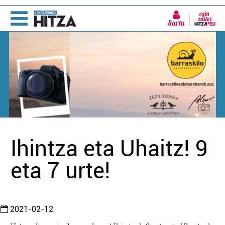
Sartu
Ihintza eta Uhaitz! 9
eta 7 urte!
2021-02-12