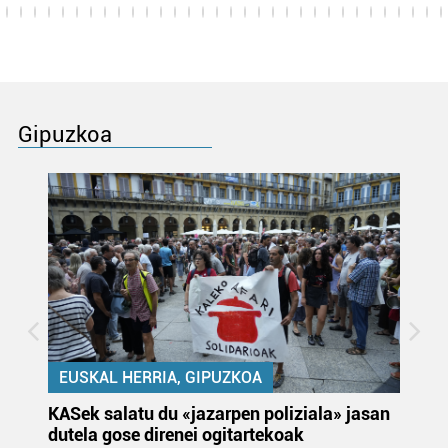
Gipuzkoa
EUSKAL HERRIA, GIPUZKOA
KASek salatu du «jazarpen poliziala» jasan
Pa
dutela gose direnei ogitartekoak
da