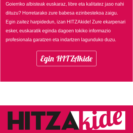
Goierriko albisteak euskaraz, libre eta kalitatez jaso nahi
dituzu?
Horretarako zure babesa ezinbestekoa zaigu.
Egin zaitez harpidedun, izan HITZAkide!
Zure ekarpenari
esker, euskaratik eginda dagoen tokiko informazio
profesionala garatzen eta indartzen lagunduko duzu.
Egin HITZAkide