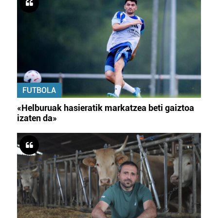
FUTBOLA
«Helburuak hasieratik markatzea beti gaiztoa
izaten da»