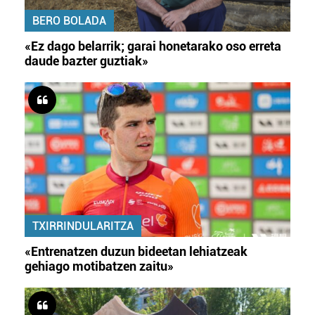
BERO BOLADA
«Ez dago belarrik; garai honetarako oso erreta
daude bazter guztiak»
TXIRRINDULARITZA
«Entrenatzen duzun bideetan lehiatzeak
gehiago motibatzen zaitu»