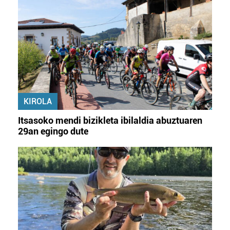
KIROLA
Itsasoko mendi bizikleta ibilaldia abuztuaren
29an egingo dute