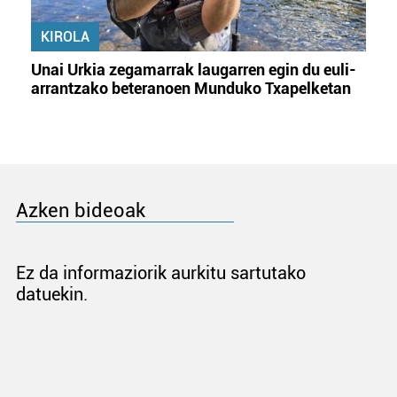
KIROLA
Unai Urkia zegamarrak laugarren egin du euli-
arrantzako beteranoen Munduko Txapelketan
Azken bideoak
Ez da informaziorik aurkitu sartutako
datuekin.