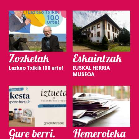
Zozketak
Eskaintzak
Lazkao Txikik 100 urte!
EUSKAL HERRIA
MUSEOA
Gure berri.
Hemeroteka