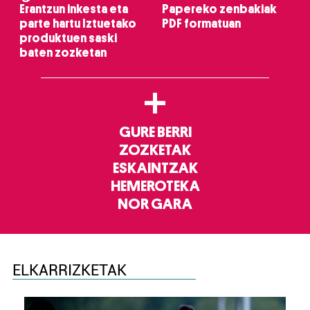
Erantzun inkesta eta
Papereko zenbakiak
parte hartu Iztuetako
PDF formatuan
produktuen saski
baten zozketan
+
GURE BERRI
ZOZKETAK
ESKAINTZAK
HEMEROTEKA
NOR GARA
ELKARRIZKETAK