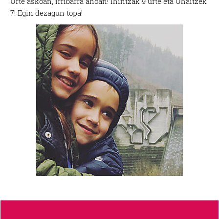
Urte askoan, irribarra ahoan! Ihintzak 9 urte eta Uhaitzek
7! Egin dezagun topa!