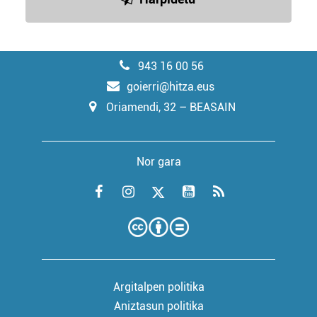
943 16 00 56
goierri@hitza.eus
Oriamendi, 32 – BEASAIN
Nor gara
Argitalpen politika
Aniztasun politika