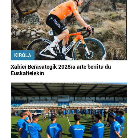
zure baimena Cookieen adierazpenean.
Webgune honek cookie propioak eta hirugarrenen cookie-
fitxategiak erabiltzen ditu. Zure esperientzia eta
zerbitzuak hobetzeko asmoz, cookie teknologiaz
baliatzen gara. Ohar hau onartuz gero, teknologia hori
erabiltzeko baimen esplizitua ematen diguzu.
Gehiago
KIROLA
irakurri
Xabier Berasategik 2028ra arte berritu du
Euskaltelekin