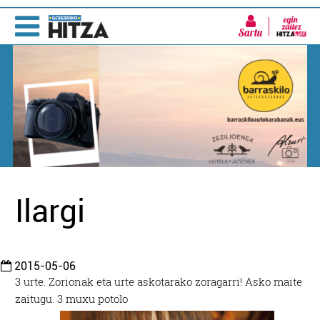
Sartu
Ilargi
2015-05-06
3 urte. Zorionak eta urte askotarako zoragarri! Asko maite
zaitugu. 3 muxu potolo