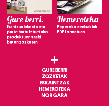
Gure berri.
Hemeroteka
Erantzun inkesta eta
Papereko zenbakiak
parte hartu Iztuetako
PDF formatuan
produktuen saski
baten zozketan
+
GURE BERRI
ZOZKETAK
ESKAINTZAK
HEMEROTEKA
NOR GARA