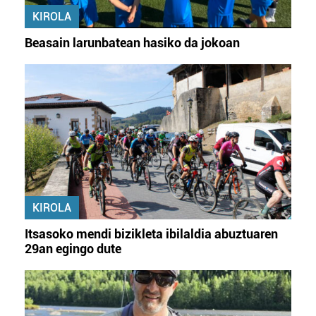
KIROLA
Beasain larunbatean hasiko da jokoan
KIROLA
Itsasoko mendi bizikleta ibilaldia abuztuaren
29an egingo dute