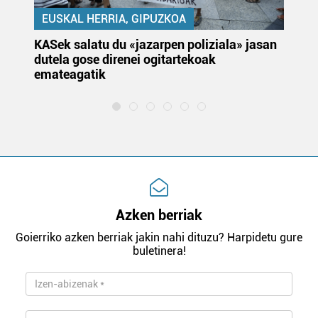
EUSKAL HERRIA, GIPUZKOA
KASek salatu du «jazarpen poliziala» jasan
Pa
dutela gose direnei ogitartekoak
da
emateagatik
«s
Azken berriak
Goierriko azken berriak jakin nahi dituzu? Harpidetu gure
buletinera!