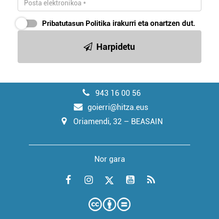
Pribatutasun Politika
irakurri eta onartzen dut.
Harpidetu
943 16 00 56
goierri@hitza.eus
Oriamendi, 32 – BEASAIN
Nor gara