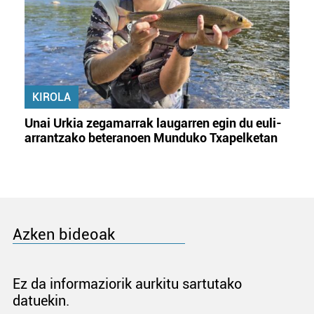
KIROLA
Unai Urkia zegamarrak laugarren egin du euli-
arrantzako beteranoen Munduko Txapelketan
Azken bideoak
Ez da informaziorik aurkitu sartutako
datuekin.