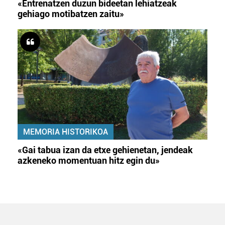
«Entrenatzen duzun bideetan lehiatzeak
gehiago motibatzen zaitu»
MEMORIA HISTORIKOA
«Gai tabua izan da etxe gehienetan, jendeak
azkeneko momentuan hitz egin du»