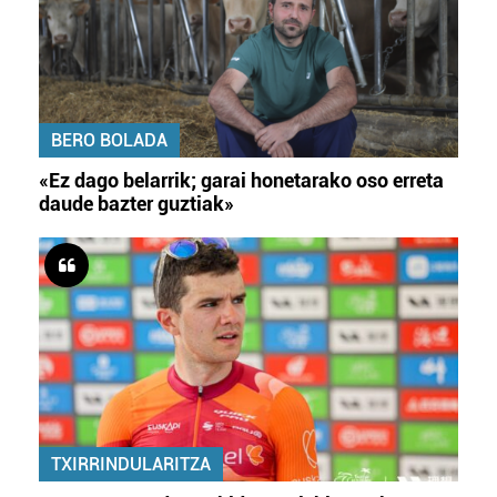
BERO BOLADA
«Ez dago belarrik; garai honetarako oso erreta
daude bazter guztiak»
TXIRRINDULARITZA