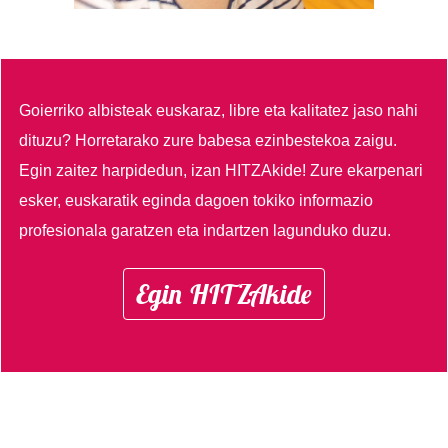
Goierriko albisteak euskaraz, libre eta kalitatez jaso nahi
dituzu?
Horretarako zure babesa ezinbestekoa zaigu.
Egin zaitez harpidedun, izan HITZAkide!
Zure ekarpenari
esker, euskaratik eginda dagoen tokiko informazio
profesionala garatzen eta indartzen lagunduko duzu.
Egin HITZAkide