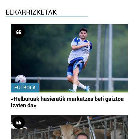
ELKARRIZKETAK
FUTBOLA
«Helburuak hasieratik markatzea beti gaiztoa
izaten da»