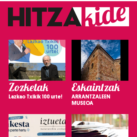
Zozketak
Eskaintzak
Lazkao Txikik 100 urte!
ARRANTZALEEN
MUSEOA