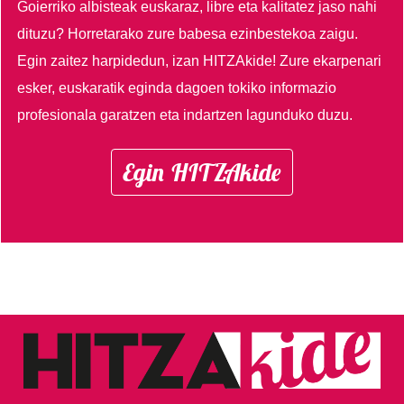
Goierriko albisteak euskaraz, libre eta kalitatez jaso nahi
dituzu?
Horretarako zure babesa ezinbestekoa zaigu.
Egin zaitez harpidedun, izan HITZAkide!
Zure ekarpenari
esker, euskaratik eginda dagoen tokiko informazio
profesionala garatzen eta indartzen lagunduko duzu.
Egin HITZAkide