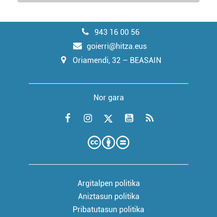
943 16 00 56
goierri@hitza.eus
Oriamendi, 32 – BEASAIN
Nor gara
Argitalpen politika
Aniztasun politika
Pribatutasun politika