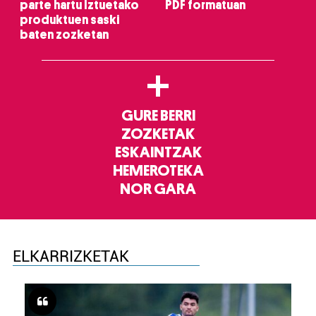
parte hartu Iztuetako
PDF formatuan
produktuen saski
baten zozketan
+
GURE BERRI
ZOZKETAK
ESKAINTZAK
HEMEROTEKA
NOR GARA
ELKARRIZKETAK