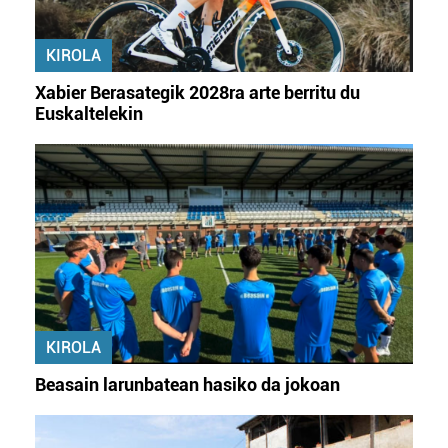
Webgune honek cookie propioak eta hirugarrenen cookie-
fitxategiak erabiltzen ditu. Zure esperientzia eta
zerbitzuak hobetzeko asmoz, cookie teknologiaz
KIROLA
baliatzen gara. Ohar hau onartuz gero, teknologia hori
Xabier Berasategik 2028ra arte berritu du
erabiltzeko baimen esplizitua ematen diguzu.
Gehiago
Euskaltelekin
irakurri
KIROLA
Beasain larunbatean hasiko da jokoan