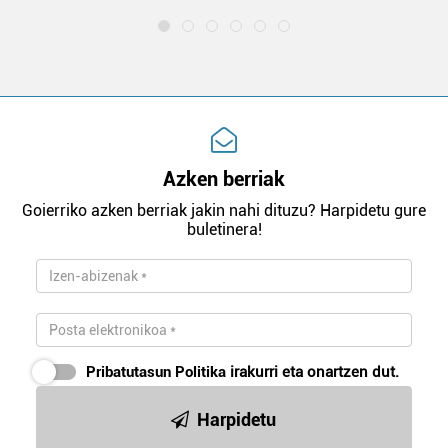
Azken berriak
Goierriko azken berriak jakin nahi dituzu? Harpidetu gure
buletinera!
Pribatutasun Politika
irakurri eta onartzen dut.
Harpidetu