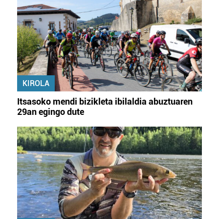
KIROLA
Itsasoko mendi bizikleta ibilaldia abuztuaren
29an egingo dute