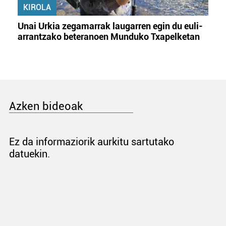
KIROLA
Unai Urkia zegamarrak laugarren egin du euli-
arrantzako beteranoen Munduko Txapelketan
Azken bideoak
Ez da informaziorik aurkitu sartutako
datuekin.