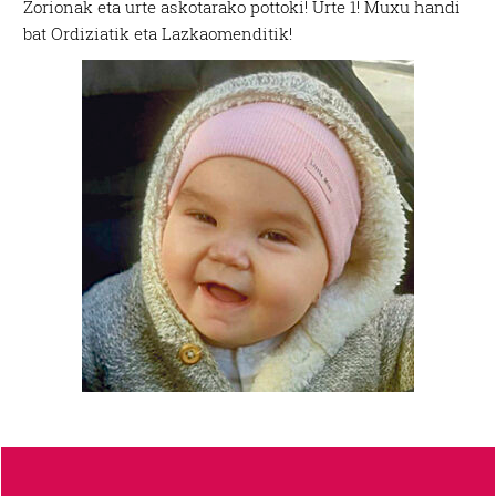
Zorionak eta urte askotarako pottoki! Urte 1! Muxu handi
bat Ordiziatik eta Lazkaomenditik!