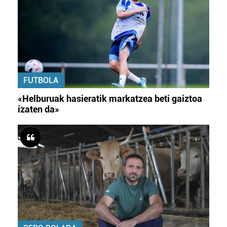
FUTBOLA
«Helburuak hasieratik markatzea beti gaiztoa
izaten da»