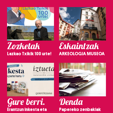
Zozketak
Eskaintzak
Lazkao Txikik 100 urte!
ARKEOLOGIA MUSEOA
Gure berri.
Denda
Erantzun inkesta eta
Papereko zenbakiak