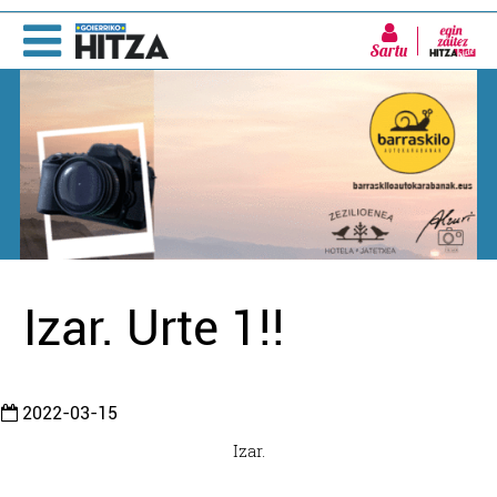
Sartu
Izar. Urte 1!!
2022-03-15
Izar.