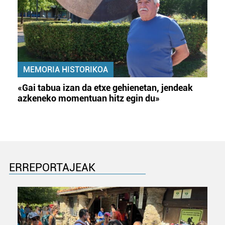
MEMORIA HISTORIKOA
«Gai tabua izan da etxe gehienetan, jendeak
azkeneko momentuan hitz egin du»
ERREPORTAJEAK