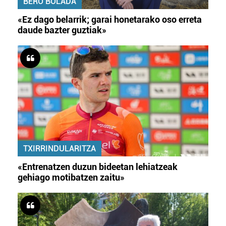
BERO BOLADA
«Ez dago belarrik; garai honetarako oso erreta
daude bazter guztiak»
TXIRRINDULARITZA
«Entrenatzen duzun bideetan lehiatzeak
gehiago motibatzen zaitu»