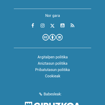
Nor gara
Argitalpen politika
Aniztasun politika
Pribatutasun politika
Cookieak
Babesleak: