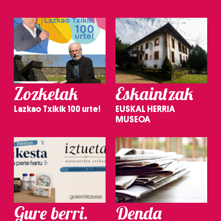
Zozketak
Eskaintzak
Lazkao Txikik 100 urte!
EUSKAL HERRIA
MUSEOA
Gure berri.
Denda