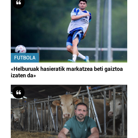
FUTBOLA
«Helburuak hasieratik markatzea beti gaiztoa
izaten da»