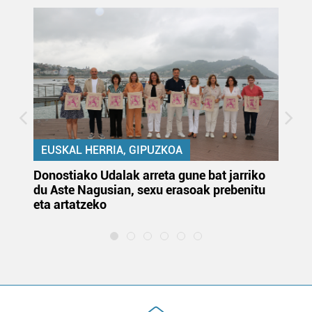
EUSKAL HERRIA, GIPUZKOA
Donostiako Udalak arreta gune bat jarriko
Ur
du Aste Nagusian, sexu erasoak prebenitu
es
eta artatzeko
lu