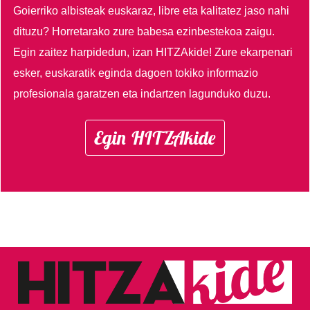
Goierriko albisteak euskaraz, libre eta kalitatez jaso nahi
dituzu?
Horretarako zure babesa ezinbestekoa zaigu.
Egin zaitez harpidedun, izan HITZAkide!
Zure ekarpenari
esker, euskaratik eginda dagoen tokiko informazio
profesionala garatzen eta indartzen lagunduko duzu.
Egin HITZAkide