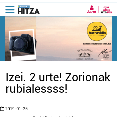
Sartu
Izei. 2 urte! Zorionak
rubialessss!
2019-01-25