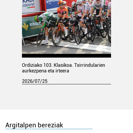
Ordiziako 103. Klasikoa. Txirrindularien
aurkezpena eta irteera
2026/07/25
Argitalpen bereziak