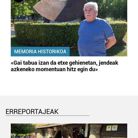
MEMORIA HISTORIKOA
«Gai tabua izan da etxe gehienetan, jendeak
azkeneko momentuan hitz egin du»
ERREPORTAJEAK