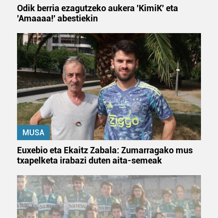
Odik berria ezagutzeko aukera 'KimiK' eta
'Amaaaa!' abestiekin
MUSA
Euxebio eta Ekaitz Zabala: Zumarragako mus
txapelketa irabazi duten aita-semeak