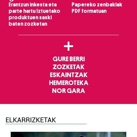
Erantzun inkesta eta
Papereko zenbakiak
parte hartu Iztuetako
PDF formatuan
produktuen saski
baten zozketan
+
GURE BERRI
ZOZKETAK
ESKAINTZAK
HEMEROTEKA
NOR GARA
ELKARRIZKETAK