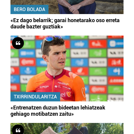
BERO BOLADA
«Ez dago belarrik; garai honetarako oso erreta
daude bazter guztiak»
TXIRRINDULARITZA
«Entrenatzen duzun bideetan lehiatzeak
gehiago motibatzen zaitu»