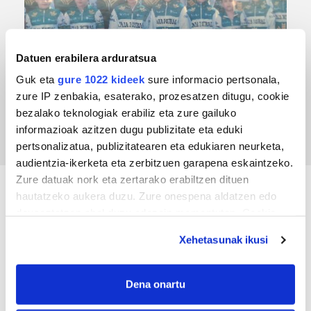
Datuen erabilera arduratsua
Guk eta
gure 1022 kideek
sure informacio pertsonala,
TXIRRINDULARITZA
zure IP zenbakia, esaterako, prozesatzen ditugu, cookie
Tourreko goierritarrak
bezalako teknologiak erabiliz eta zure gailuko
informazioak azitzen dugu publizitate eta eduki
pertsonalizatua, publizitatearen eta edukiaren neurketa,
audientzia-ikerketa eta zerbitzuen garapena eskaintzeko.
Zure datuak nork eta zertarako erabiltzen dituen
hautatzeko aukera duzu. Zure onespena aldatzen edo
KIROLA
deuseztatzen ahal duzu edozein momentutan, Cookie
deklaraziotik edo Privacy triggerean klikatuz.
Xehetasunak ikusi
If you allow, we would also like to:
Collect information about your geographical
Dena onartu
location which can be accurate to within several