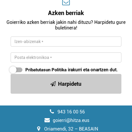
Azken berriak
Goierriko azken berriak jakin nahi dituzu? Harpidetu gure
buletinera!
Pribatutasun Politika
irakurri eta onartzen dut.
Harpidetu
943 16 00 56
goierri@hitza.eus
Oriamendi, 32 – BEASAIN