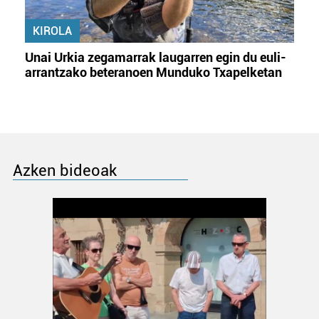
KIROLA
Unai Urkia zegamarrak laugarren egin du euli-
arrantzako beteranoen Munduko Txapelketan
Azken bideoak