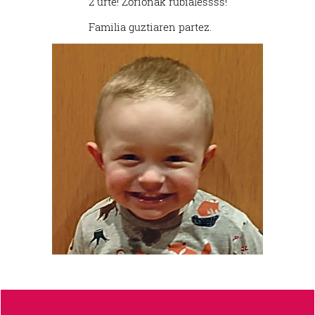
2 urte! Zorionak rubialessss!
Familia guztiaren partez.