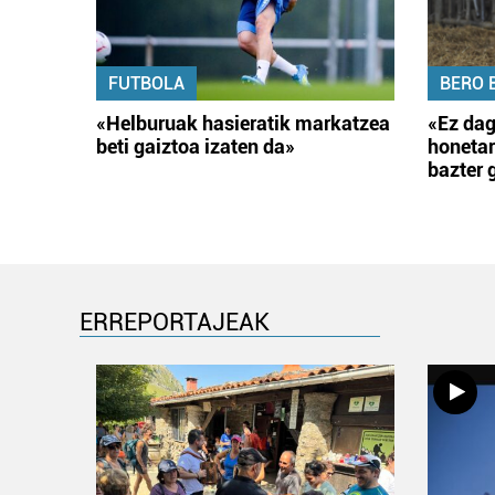
FUTBOLA
BERO 
«Helburuak hasieratik markatzea
«Ez dag
beti gaiztoa izaten da»
honetar
bazter 
ERREPORTAJEAK