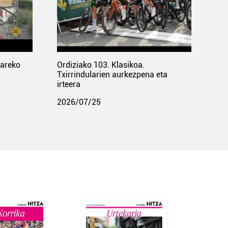
pareko
Ordiziako 103. Klasikoa.
Txirrindularien aurkezpena eta
irteera
2026/07/25