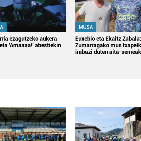
A
MUSA
rria ezagutzeko aukera
Euxebio eta Ekaitz Zabala
 eta 'Amaaaa!' abestiekin
Zumarragako mus txapelk
irabazi duten aita-semea