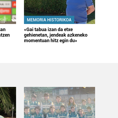
MEMORIA HISTORIKOA
tan
«Gai tabua izan da etxe
atzen
gehienetan, jendeak azkeneko
momentuan hitz egin du»