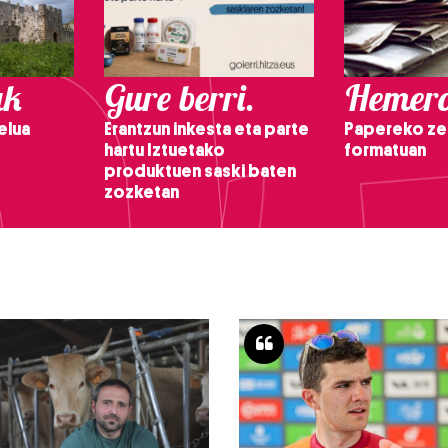
ak
Gure berri.
Hemero
elua
Erantzun inkesta eta parte
Papereko ze
hartu Iztuetako
formatuan
produktuen saski baten
zozketan