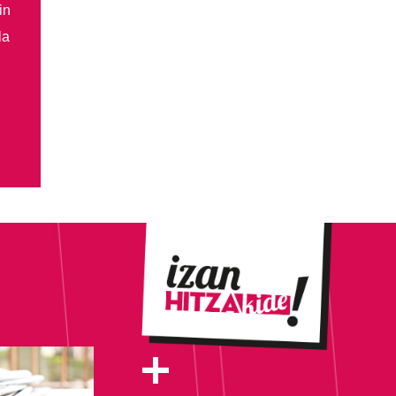
in
la
+