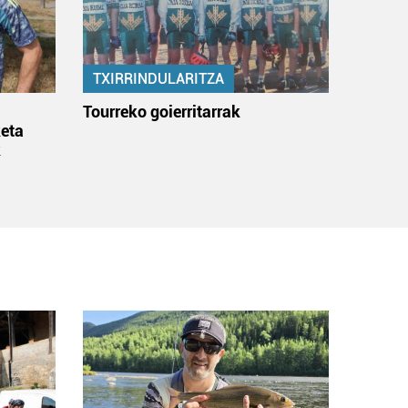
TXIRRINDULARITZA
:
Tourreko goierritarrak
eta
k