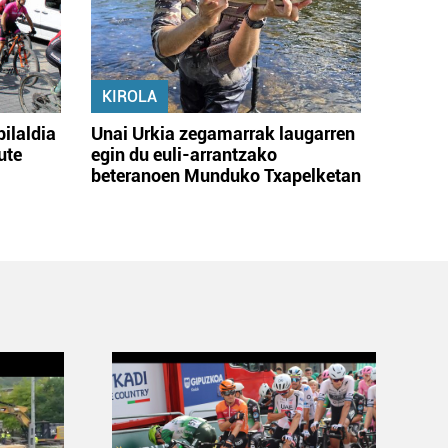
KIROLA
bilaldia
Unai Urkia zegamarrak laugarren
ute
egin du euli-arrantzako
beteranoen Munduko Txapelketan