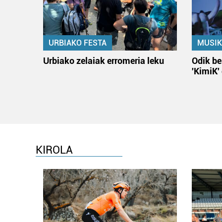
URBIAKO FESTA
MUSIK
Urbiako zelaiak erromeria leku
Odik be
'KimiK'
KIROLA