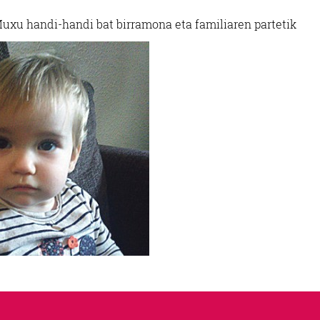
. Muxu handi-handi bat birramona eta familiaren partetik