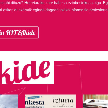
so nahi dituzu?
Horretarako zure babesa ezinbestekoa zaigu. Eg
i esker, euskaratik eginda dagoen tokiko informazio profesiona
in HITZAkide