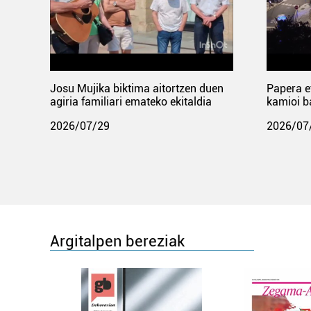
Josu Mujika biktima aitortzen duen
Papera e
agiria familiari emateko ekitaldia
kamioi b
2026/07/29
2026/07
Argitalpen bereziak