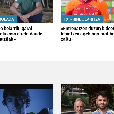
BOLADA
TXIRRINDULARITZA
o belarrik; garai
«Entrenatzen duzun bidee
ako oso erreta daude
lehiatzeak gehiago motib
guztiak»
zaitu»