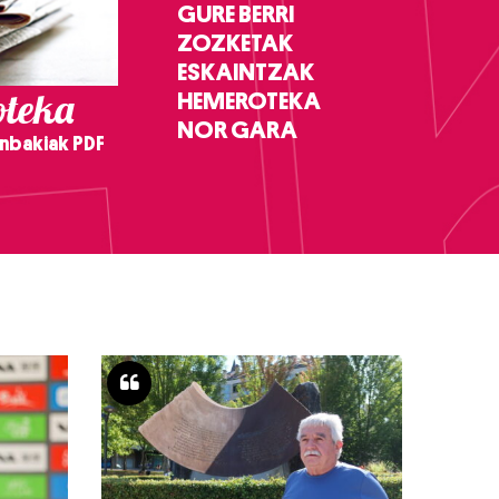
GURE BERRI
ZOZKETAK
ESKAINTZAK
teka
HEMEROTEKA
NOR GARA
nbakiak PDF