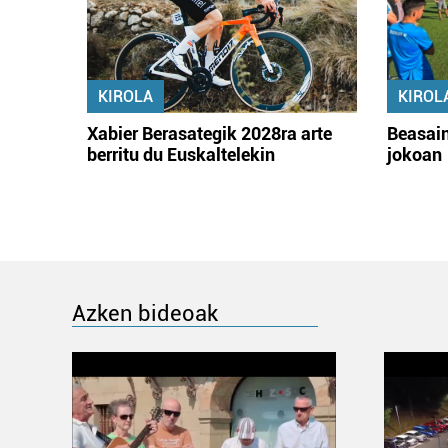
KIROLA
KIROL
Xabier Berasategik 2028ra arte
Beasain
berritu du Euskaltelekin
jokoan
Azken bideoak