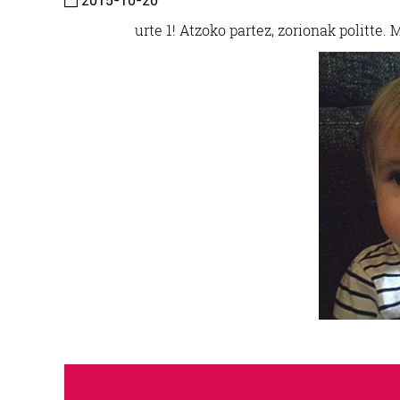
2015-10-20
urte 1! Atzoko partez, zorionak politte