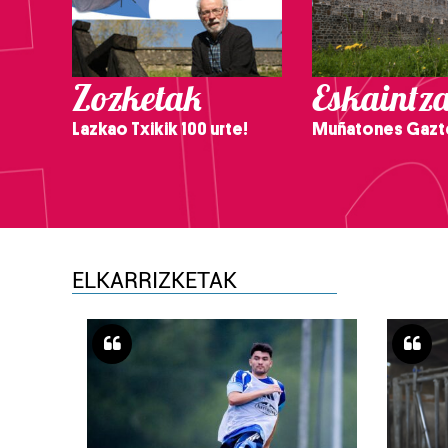
Zozketak
Eskaintz
Lazkao Txikik 100 urte!
Muñatones Gazt
ELKARRIZKETAK