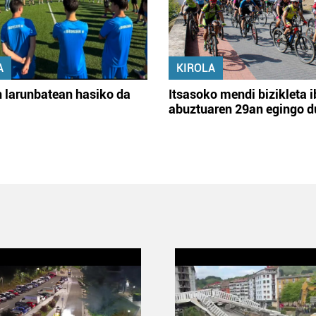
A
KIROLA
 larunbatean hasiko da
Itsasoko mendi bizikleta i
abuztuaren 29an egingo d