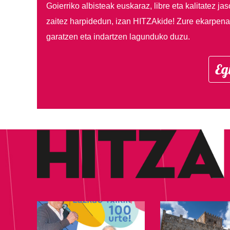
Goierriko albisteak euskaraz, libre eta kalitatez ja
zaitez harpidedun, izan HITZAkide!
Zure ekarpenar
garatzen eta indartzen lagunduko duzu.
Eg