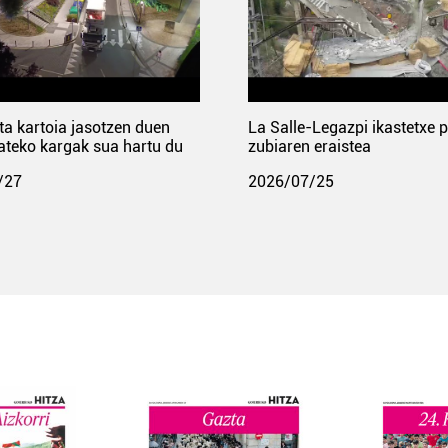
ta kartoia jasotzen duen
La Salle-Legazpi ikastetxe 
ateko kargak sua hartu du
zubiaren eraistea
/27
2026/07/25