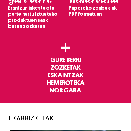
Erantzun inkesta eta
Papereko zenbakiak
parte hartu Iztuetako
PDF formatuan
produktuen saski
baten zozketan
+
GURE BERRI
ZOZKETAK
ESKAINTZAK
HEMEROTEKA
NOR GARA
ELKARRIZKETAK