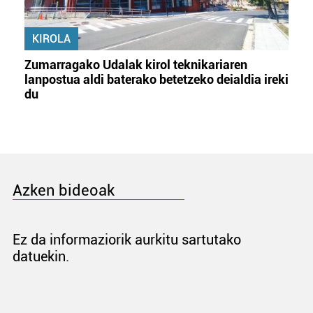
KIROLA
Zumarragako Udalak kirol teknikariaren
lanpostua aldi baterako betetzeko deialdia ireki
du
Azken bideoak
Ez da informaziorik aurkitu sartutako
datuekin.