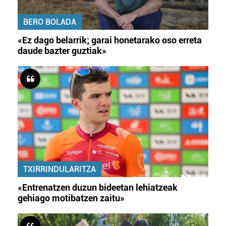
BERO BOLADA
«Ez dago belarrik; garai honetarako oso erreta
daude bazter guztiak»
TXIRRINDULARITZA
«Entrenatzen duzun bideetan lehiatzeak
gehiago motibatzen zaitu»