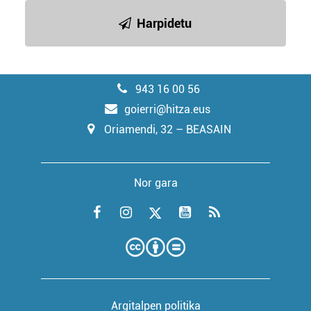
Harpidetu
943 16 00 56
goierri@hitza.eus
Oriamendi, 32 – BEASAIN
Nor gara
Argitalpen politika