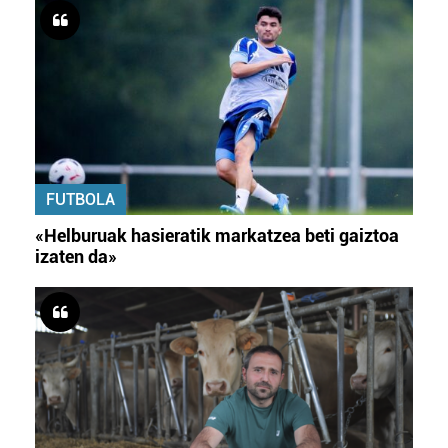
FUTBOLA
«Helburuak hasieratik markatzea beti gaiztoa
izaten da»