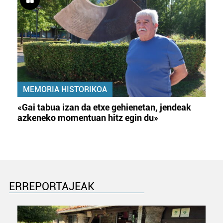
MEMORIA HISTORIKOA
«Gai tabua izan da etxe gehienetan, jendeak
azkeneko momentuan hitz egin du»
ERREPORTAJEAK