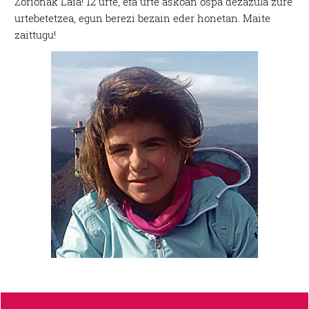
Zorionak Laia! 12 urte, eta urte askoan ospa dezazula zure
urtebetetzea, egun berezi bezain eder honetan. Maite
zaittugu!