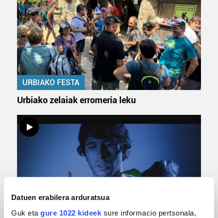
URBIAKO FESTA
Urbiako zelaiak erromeria leku
Datuen erabilera arduratsua
Guk eta
gure 1022 kideek
sure informacio pertsonala,
MUSIKA