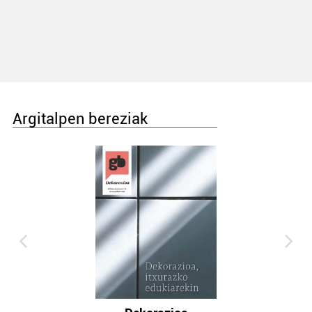
Argitalpen bereziak