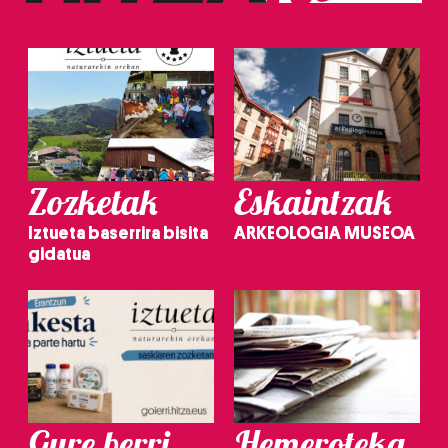
Zozketak
Eskaintzak
Iztueta baserrira bisita
ARKEOLOGIA MUSEOA
gidatua
Gure berri.
Hemeroteka