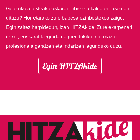
Goierriko albisteak euskaraz, libre eta kalitatez jaso nahi
dituzu?
Horretarako zure babesa ezinbestekoa zaigu.
Egin zaitez harpidedun, izan HITZAkide!
Zure ekarpenari
esker, euskaratik eginda dagoen tokiko informazio
profesionala garatzen eta indartzen lagunduko duzu.
Egin HITZAkide