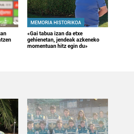
MEMORIA HISTORIKOA
tan
«Gai tabua izan da etxe
atzen
gehienetan, jendeak azkeneko
momentuan hitz egin du»