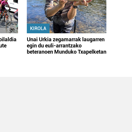
KIROLA
bilaldia
Unai Urkia zegamarrak laugarren
ute
egin du euli-arrantzako
beteranoen Munduko Txapelketan