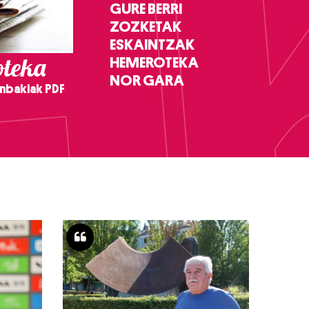
GURE BERRI
ZOZKETAK
ESKAINTZAK
teka
HEMEROTEKA
NOR GARA
nbakiak PDF