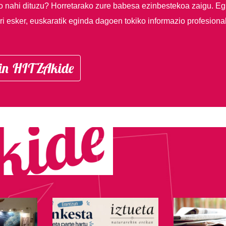
so nahi dituzu?
Horretarako zure babesa ezinbestekoa zaigu. Eg
i esker, euskaratik eginda dagoen tokiko informazio profesiona
in HITZAkide