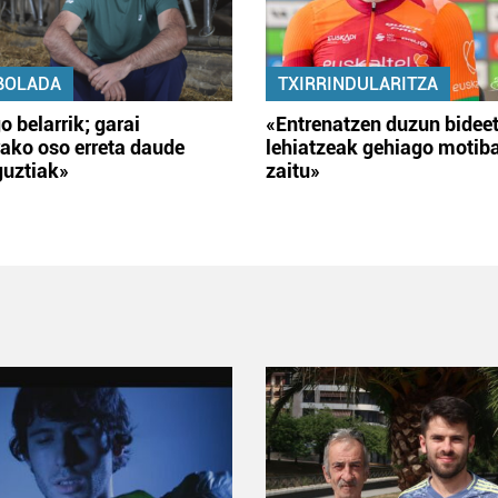
BOLADA
TXIRRINDULARITZA
o belarrik; garai
«Entrenatzen duzun bidee
ako oso erreta daude
lehiatzeak gehiago motib
guztiak»
zaitu»