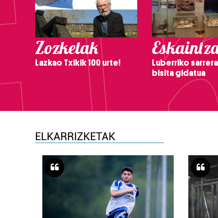
Zozketak
Eskaintz
Lazkao Txikik 100 urte!
Luberriko sarrera
bisita gidatua
ELKARRIZKETAK