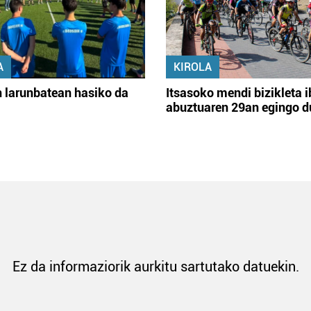
A
KIROLA
 larunbatean hasiko da
Itsasoko mendi bizikleta i
abuztuaren 29an egingo d
Ez da informaziorik aurkitu sartutako datuekin.