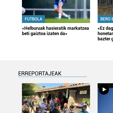
FUTBOLA
BERO 
«Helburuak hasieratik markatzea
«Ez dag
beti gaiztoa izaten da»
honetar
bazter 
ERREPORTAJEAK