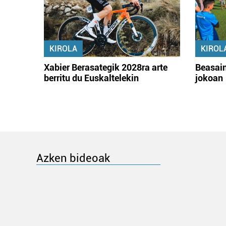
KIROLA
KIROL
Xabier Berasategik 2028ra arte
Beasain
berritu du Euskaltelekin
jokoan
Azken bideoak