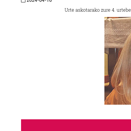
2024-04-16
Urte askotarako zure 4. urte