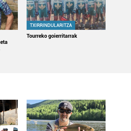
TXIRRINDULARITZA
:
Tourreko goierritarrak
eta
k