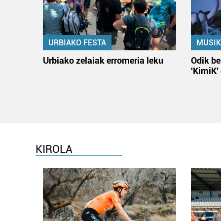
URBIAKO FESTA
MUSIK
Urbiako zelaiak erromeria leku
Odik be
'KimiK'
KIROLA