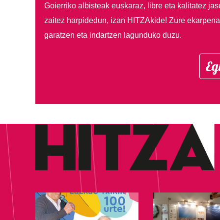
Goierriko albisteak euskaraz, libre eta kalitatez ja
zaitez harpidedun, izan HITZAkide!
Zure ekarpenar
garatzen eta indartzen lagunduko duzu.
Eg