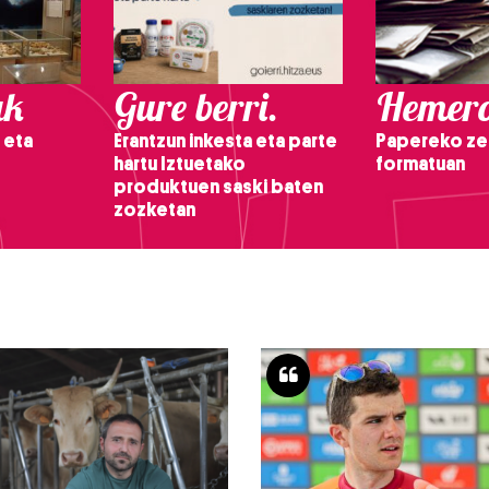
ak
Gure berri.
Hemero
 eta
Erantzun inkesta eta parte
Papereko ze
hartu Iztuetako
formatuan
produktuen saski baten
zozketan