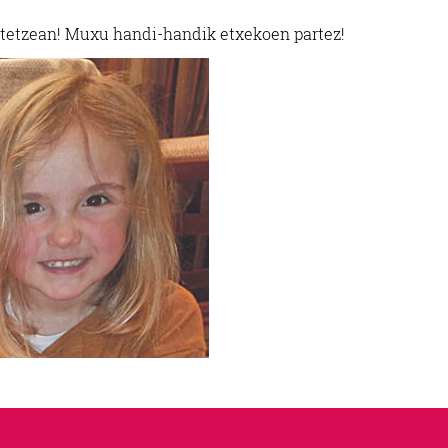
betetzean! Muxu handi-handik etxekoen partez!