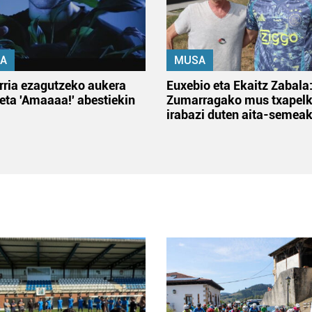
A
MUSA
rria ezagutzeko aukera
Euxebio eta Ekaitz Zabala
 eta 'Amaaaa!' abestiekin
Zumarragako mus txapelk
irabazi duten aita-semea