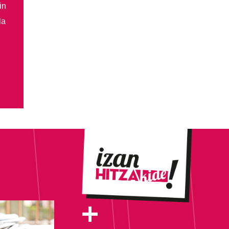
in
la
+