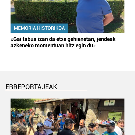
MEMORIA HISTORIKOA
«Gai tabua izan da etxe gehienetan, jendeak
azkeneko momentuan hitz egin du»
ERREPORTAJEAK