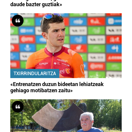
daude bazter guztiak»
TXIRRINDULARITZA
«Entrenatzen duzun bideetan lehiatzeak
gehiago motibatzen zaitu»