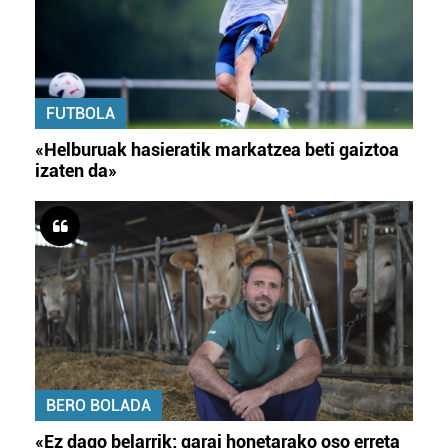
FUTBOLA
«Helburuak hasieratik markatzea beti gaiztoa
izaten da»
BERO BOLADA
«Ez dago belarrik; garai honetarako oso erreta