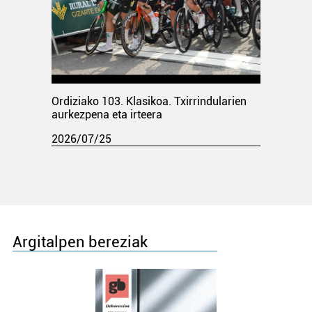
Ordiziako 103. Klasikoa. Txirrindularien
aurkezpena eta irteera
2026/07/25
Argitalpen bereziak