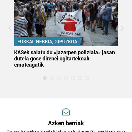
EUSKAL HERRIA, GIPUZKOA
KASek salatu du «jazarpen poliziala» jasan
Pa
dutela gose direnei ogitartekoak
da
emateagatik
«s
Azken berriak