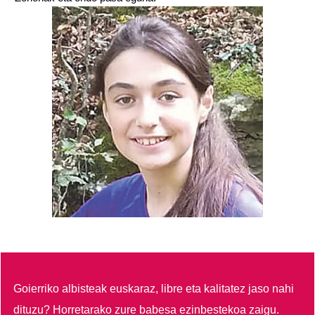
Goierriko albisteak euskaraz, libre eta kalitatez jaso nahi
dituzu?
Horretarako zure babesa ezinbestekoa zaigu.