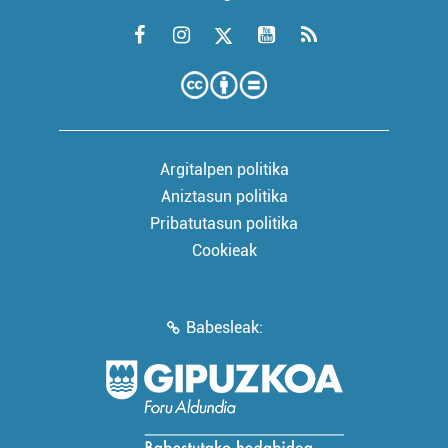
Argitalpen politika
Aniztasun politika
Pribatutasun politika
Cookieak
Babesleak: