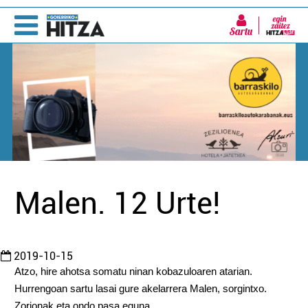
Sartu
Malen. 12 Urte!
2019-10-15
Atzo, hire ahotsa somatu ninan kobazuloaren atarian.
Hurrengoan sartu
lasai
gure akelarrera Malen, sorgintxo.
Zorionak eta ondo pasa eguna.