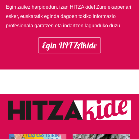
Egin zaitez harpidedun, izan HITZAkide!
Zure ekarpenari
esker, euskaratik eginda dagoen tokiko informazio
profesionala garatzen eta indartzen lagunduko duzu.
Egin HITZAkide