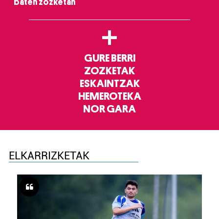
baten zozketan
+
GURE BERRI
ZOZKETAK
ESKAINTZAK
HEMEROTEKA
NOR GARA
ELKARRIZKETAK