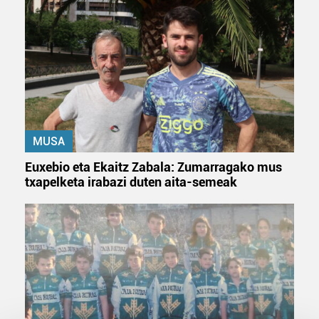
MUSA
Euxebio eta Ekaitz Zabala: Zumarragako mus
txapelketa irabazi duten aita-semeak