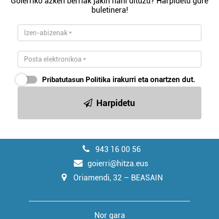
Goierriko azken berriak jakin nahi dituzu? Harpidetu gure
buletinera!
Pribatutasun Politika
irakurri eta onartzen dut.
Harpidetu
943 16 00 56
goierri@hitza.eus
Oriamendi, 32 – BEASAIN
Nor gara