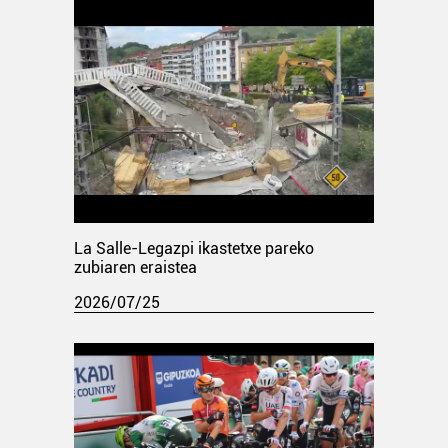
La Salle-Legazpi ikastetxe pareko
zubiaren eraistea
2026/07/25