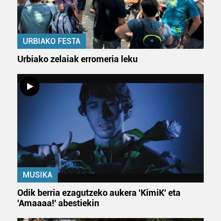
URBIAKO FESTA
Urbiako zelaiak erromeria leku
MUSIKA
Odik berria ezagutzeko aukera 'KimiK' eta
'Amaaaa!' abestiekin