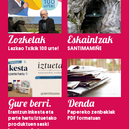
Zozketak
Eskaintzak
Lazkao Txikik 100 urte!
SANTIMAMIÑE
Gure berri.
Denda
Erantzun inkesta eta
Papereko zenbakiak
parte hartu Iztuetako
PDF formatuan
produktuen saski