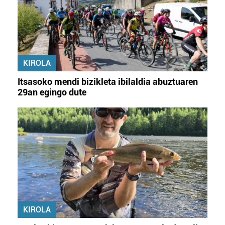
Lortu zure datu pertsonalak prozesatzeko moduari
buruzko informazio gehiago eta ezarri zure lehentasunak
datuen atalean. Edozein unetan alda edo ken dezakezu
zure baimena Cookieen adierazpenean.
KIROLA
Webgune honek cookie propioak eta hirugarrenen cookie-
fitxategiak erabiltzen ditu. Zure esperientzia eta
Itsasoko mendi bizikleta ibilaldia abuztuaren
zerbitzuak hobetzeko asmoz, cookie teknologiaz
29an egingo dute
baliatzen gara. Ohar hau onartuz gero, teknologia hori
erabiltzeko baimen esplizitua ematen diguzu.
Gehiago
irakurri
KIROLA