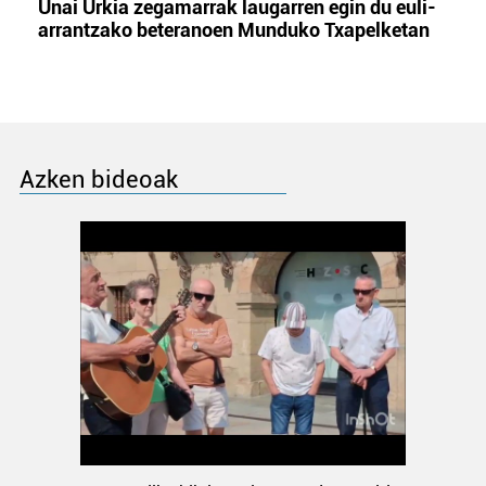
Unai Urkia zegamarrak laugarren egin du euli-
arrantzako beteranoen Munduko Txapelketan
Azken bideoak