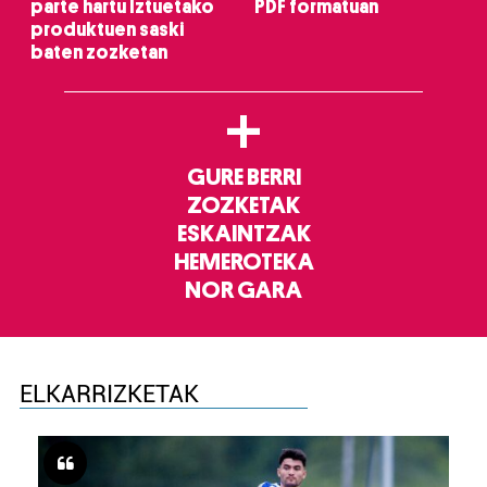
parte hartu Iztuetako
PDF formatuan
produktuen saski
baten zozketan
+
GURE BERRI
ZOZKETAK
ESKAINTZAK
HEMEROTEKA
NOR GARA
ELKARRIZKETAK