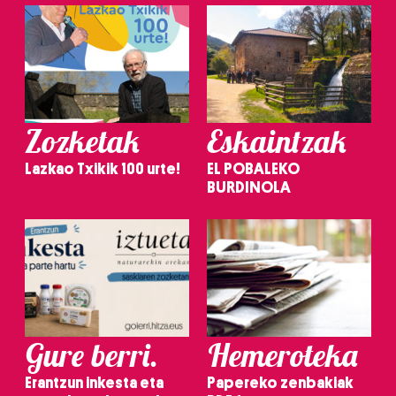
Zozketak
Eskaintzak
Lazkao Txikik 100 urte!
EL POBALEKO
BURDINOLA
Gure berri.
Hemeroteka
Erantzun inkesta eta
Papereko zenbakiak