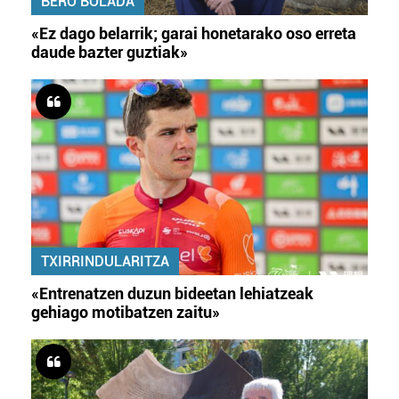
BERO BOLADA
«Ez dago belarrik; garai honetarako oso erreta
daude bazter guztiak»
TXIRRINDULARITZA
«Entrenatzen duzun bideetan lehiatzeak
gehiago motibatzen zaitu»