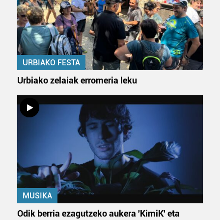
URBIAKO FESTA
Urbiako zelaiak erromeria leku
MUSIKA
Odik berria ezagutzeko aukera 'KimiK' eta