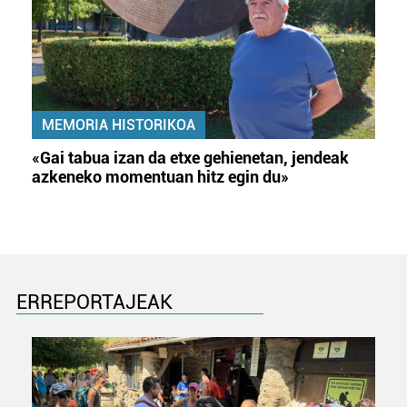
MEMORIA HISTORIKOA
«Gai tabua izan da etxe gehienetan, jendeak
azkeneko momentuan hitz egin du»
ERREPORTAJEAK