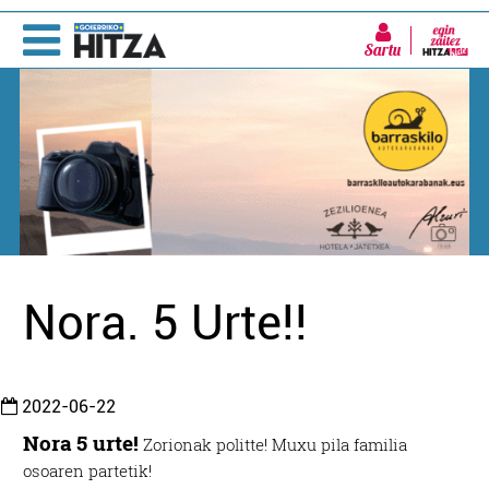
Sartu
Nora. 5 Urte!!
2022-06-22
Nora 5 urte!
Zorionak politte! Muxu pila familia
osoaren partetik!