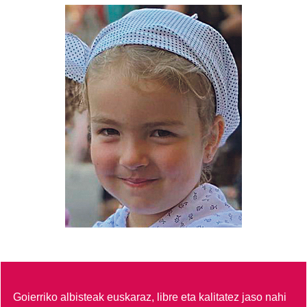
Goierriko albisteak euskaraz, libre eta kalitatez jaso nahi