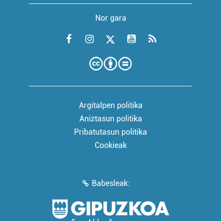
Nor gara
Argitalpen politika
Aniztasun politika
Pribatutasun politika
Cookieak
Babesleak: