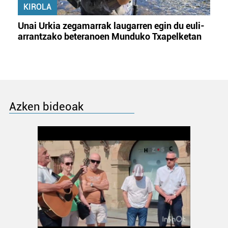
KIROLA
Unai Urkia zegamarrak laugarren egin du euli-
arrantzako beteranoen Munduko Txapelketan
Azken bideoak