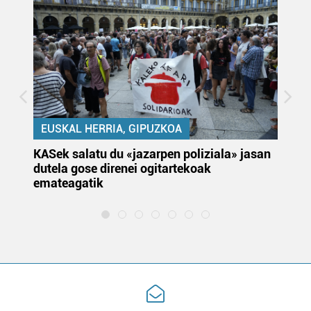
EUSKAL HERRIA, GIPUZKOA
KASek salatu du «jazarpen poliziala» jasan
Pa
dutela gose direnei ogitartekoak
da
emateagatik
«s