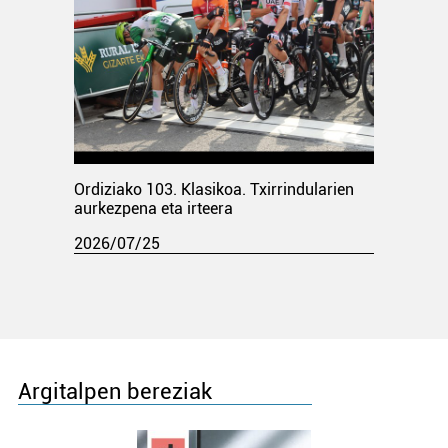
Ordiziako 103. Klasikoa. Txirrindularien
aurkezpena eta irteera
2026/07/25
Argitalpen bereziak