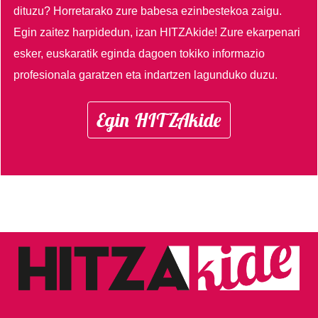
dituzu?
Horretarako zure babesa ezinbestekoa zaigu.
Egin zaitez harpidedun, izan HITZAkide!
Zure ekarpenari
esker, euskaratik eginda dagoen tokiko informazio
profesionala garatzen eta indartzen lagunduko duzu.
Egin HITZAkide