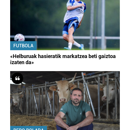
FUTBOLA
«Helburuak hasieratik markatzea beti gaiztoa
izaten da»