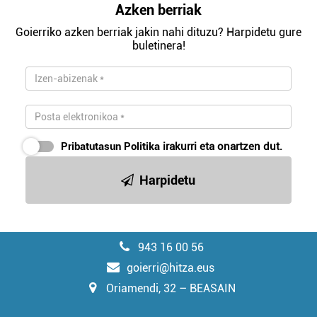
Azken berriak
Goierriko azken berriak jakin nahi dituzu? Harpidetu gure
buletinera!
Pribatutasun Politika
irakurri eta onartzen dut.
Harpidetu
943 16 00 56
goierri@hitza.eus
Oriamendi, 32 – BEASAIN