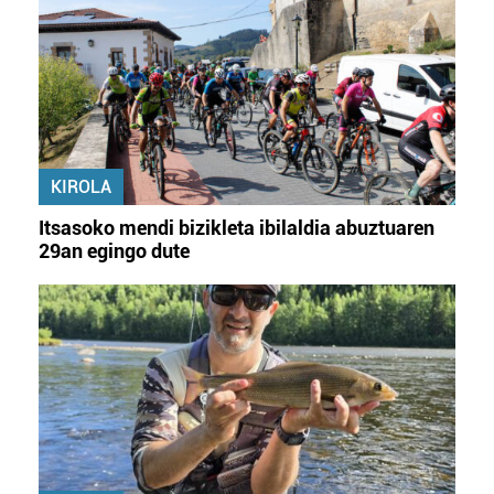
Lortu zure datu pertsonalak prozesatzeko moduari
buruzko informazio gehiago eta ezarri zure lehentasunak
datuen atalean. Edozein unetan alda edo ken dezakezu
zure baimena Cookieen adierazpenean.
Webgune honek cookie propioak eta hirugarrenen cookie-
KIROLA
fitxategiak erabiltzen ditu. Zure esperientzia eta
zerbitzuak hobetzeko asmoz, cookie teknologiaz
Itsasoko mendi bizikleta ibilaldia abuztuaren
baliatzen gara. Ohar hau onartuz gero, teknologia hori
29an egingo dute
erabiltzeko baimen esplizitua ematen diguzu.
Gehiago
irakurri