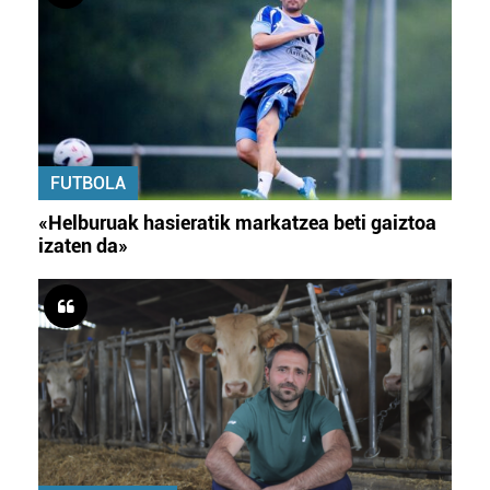
FUTBOLA
«Helburuak hasieratik markatzea beti gaiztoa
izaten da»