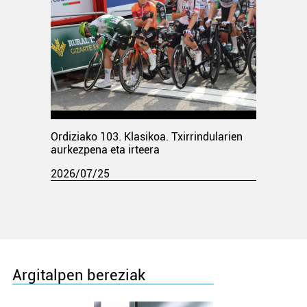
Ordiziako 103. Klasikoa. Txirrindularien
aurkezpena eta irteera
2026/07/25
Argitalpen bereziak