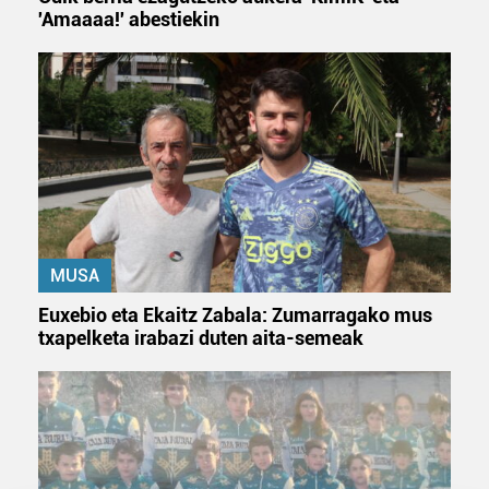
'Amaaaa!' abestiekin
MUSA
Euxebio eta Ekaitz Zabala: Zumarragako mus
txapelketa irabazi duten aita-semeak