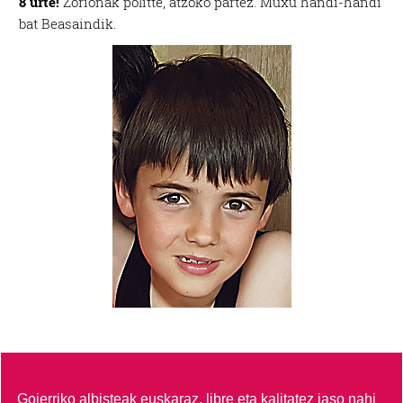
8 urte!
Zorionak politte, atzoko partez. Muxu handi-handi
bat Beasaindik.
Goierriko albisteak euskaraz, libre eta kalitatez jaso nahi