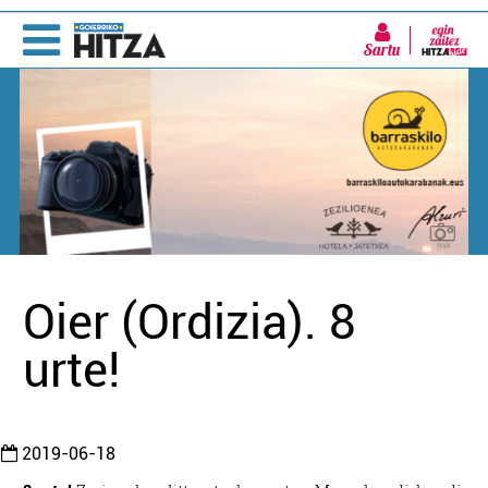
Sartu
Oier (Ordizia). 8
urte!
2019-06-18