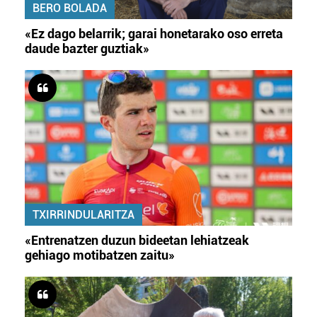
BERO BOLADA
«Ez dago belarrik; garai honetarako oso erreta
daude bazter guztiak»
TXIRRINDULARITZA
«Entrenatzen duzun bideetan lehiatzeak
gehiago motibatzen zaitu»