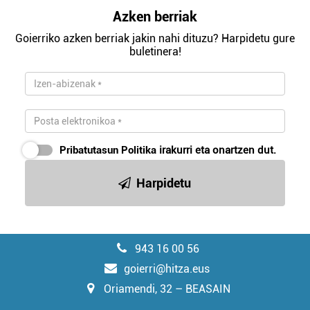
Azken berriak
Goierriko azken berriak jakin nahi dituzu? Harpidetu gure
buletinera!
Pribatutasun Politika
irakurri eta onartzen dut.
Harpidetu
943 16 00 56
goierri@hitza.eus
Oriamendi, 32 – BEASAIN