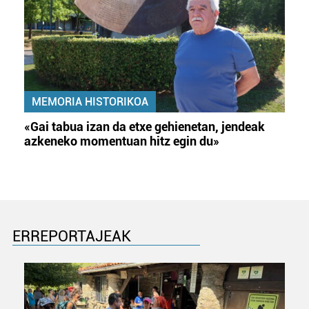
MEMORIA HISTORIKOA
«Gai tabua izan da etxe gehienetan, jendeak
azkeneko momentuan hitz egin du»
ERREPORTAJEAK