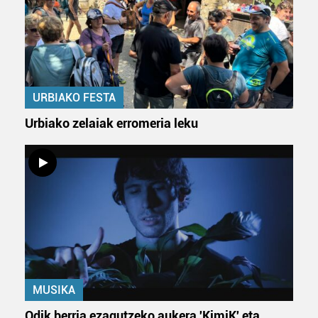
URBIAKO FESTA
Urbiako zelaiak erromeria leku
MUSIKA
Odik berria ezagutzeko aukera 'KimiK' eta