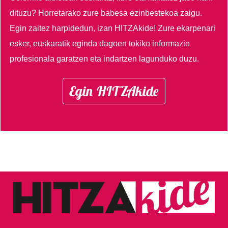
dituzu?
Horretarako zure babesa ezinbestekoa zaigu.
Egin zaitez harpidedun, izan HITZAkide!
Zure ekarpenari
esker, euskaratik eginda dagoen tokiko informazio
profesionala garatzen eta indartzen lagunduko duzu.
Egin HITZAkide