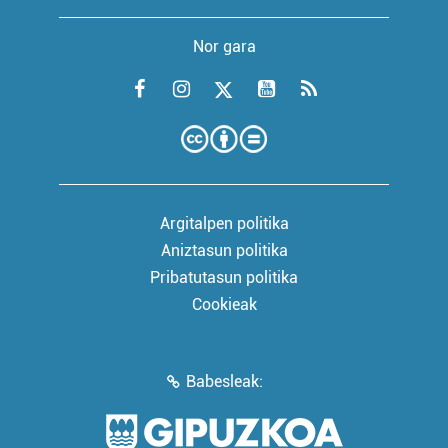
Nor gara
Argitalpen politika
Aniztasun politika
Pribatutasun politika
Cookieak
Babesleak: