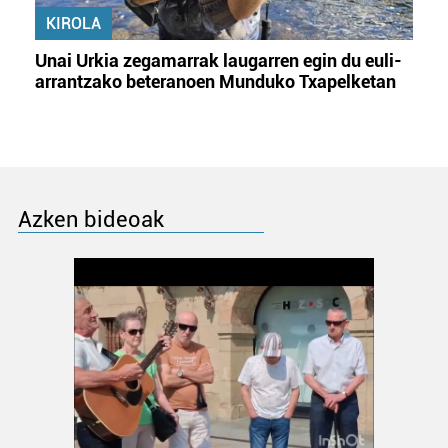
KIROLA
Unai Urkia zegamarrak laugarren egin du euli-
arrantzako beteranoen Munduko Txapelketan
Azken bideoak