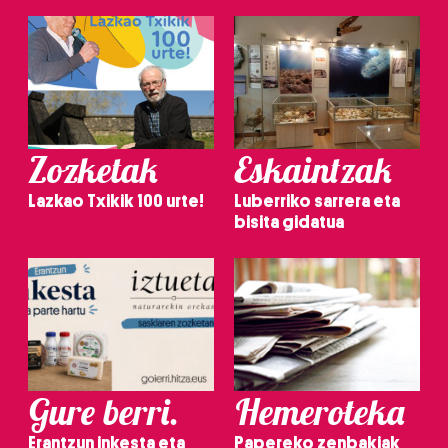
Zozketak
Eskaintzak
Lazkao Txikik 100 urte!
Luberriko sarrera eta
bisita gidatua
Gure berri.
Hemeroteka
Erantzun inkesta eta
Papereko zenbakiak