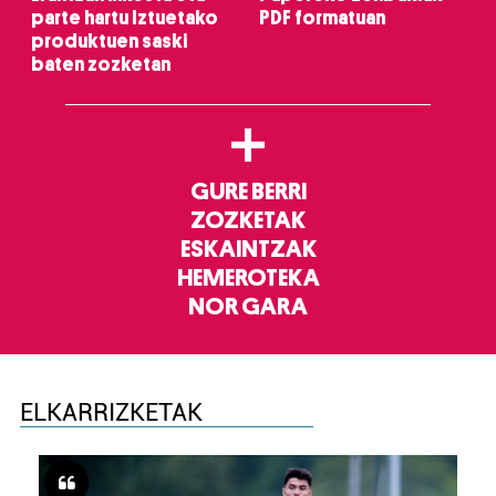
parte hartu Iztuetako
PDF formatuan
produktuen saski
baten zozketan
+
GURE BERRI
ZOZKETAK
ESKAINTZAK
HEMEROTEKA
NOR GARA
ELKARRIZKETAK