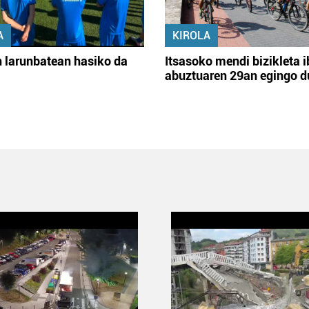
A
KIROLA
 larunbatean hasiko da
Itsasoko mendi bizikleta i
abuztuaren 29an egingo d