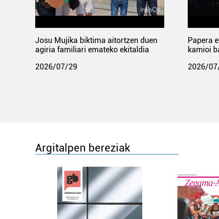
Josu Mujika biktima aitortzen duen
Papera e
agiria familiari emateko ekitaldia
kamioi b
2026/07/29
2026/07
Argitalpen bereziak