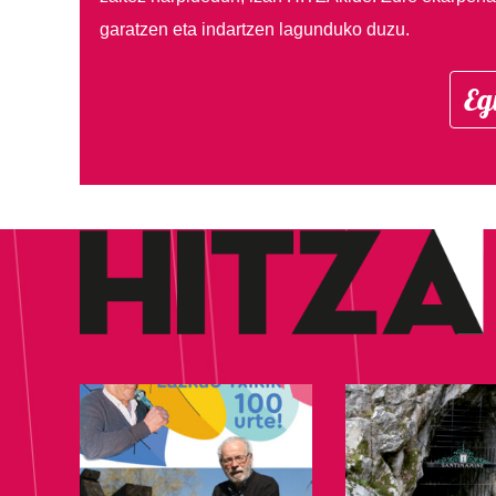
garatzen eta indartzen lagunduko duzu.
Eg