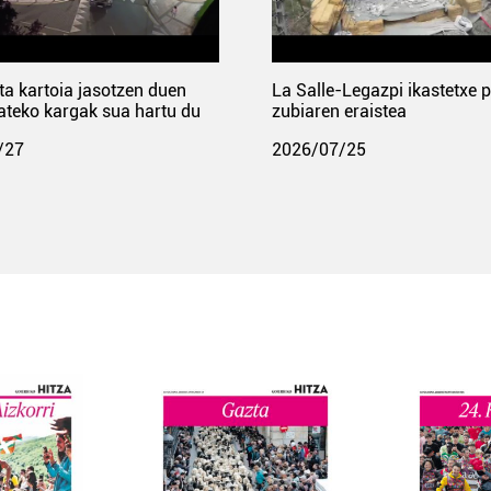
ta kartoia jasotzen duen
La Salle-Legazpi ikastetxe 
ateko kargak sua hartu du
zubiaren eraistea
/27
2026/07/25