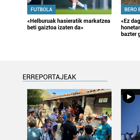
FUTBOLA
BERO 
«Helburuak hasieratik markatzea
«Ez dag
beti gaiztoa izaten da»
honetar
bazter 
ERREPORTAJEAK