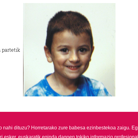
 partetik
so nahi dituzu?
Horretarako zure babesa ezinbestekoa zaigu. Eg
i esker, euskaratik eginda dagoen tokiko informazio profesiona