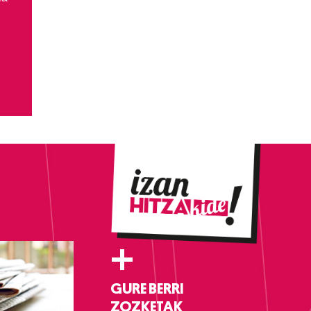
+
GURE BERRI
ZOZKETAK