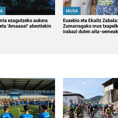
A
MUSA
rria ezagutzeko aukera
Euxebio eta Ekaitz Zabala
 eta 'Amaaaa!' abestiekin
Zumarragako mus txapelk
irabazi duten aita-semea