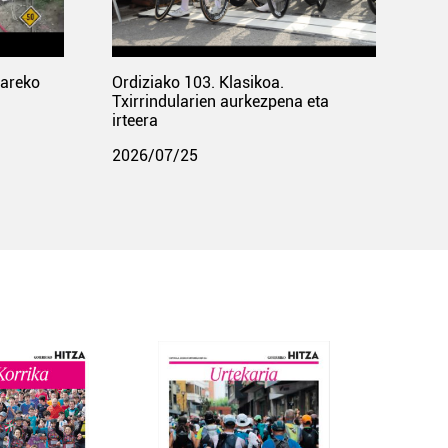
pareko
Ordiziako 103. Klasikoa.
Txirrindularien aurkezpena eta
irteera
2026/07/25