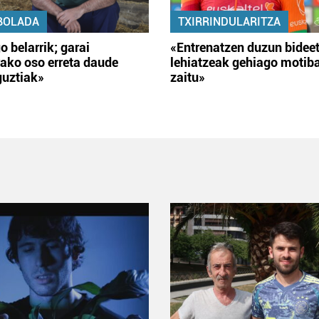
BOLADA
TXIRRINDULARITZA
o belarrik; garai
«Entrenatzen duzun bidee
ako oso erreta daude
lehiatzeak gehiago motib
guztiak»
zaitu»