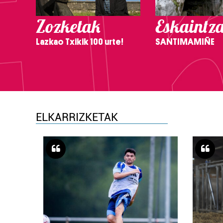
Zozketak
Eskaintz
Lazkao Txikik 100 urte!
SANTIMAMIÑE
ELKARRIZKETAK