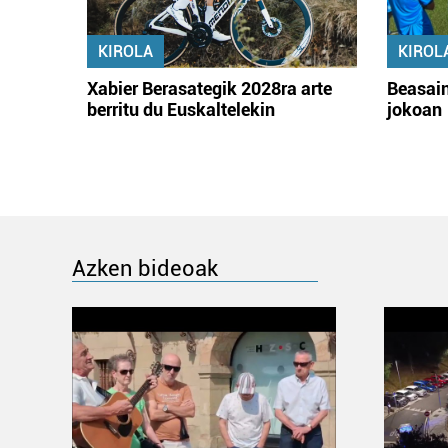
KIROLA
KIROL
Xabier Berasategik 2028ra arte
Beasain
berritu du Euskaltelekin
jokoan
Azken bideoak