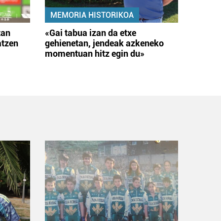
MEMORIA HISTORIKOA
tan
«Gai tabua izan da etxe
atzen
gehienetan, jendeak azkeneko
momentuan hitz egin du»