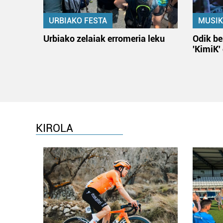
URBIAKO FESTA
MUSIK
Urbiako zelaiak erromeria leku
Odik be
'KimiK'
KIROLA