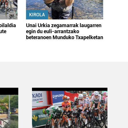
KIROLA
bilaldia
Unai Urkia zegamarrak laugarren
ute
egin du euli-arrantzako
beteranoen Munduko Txapelketan