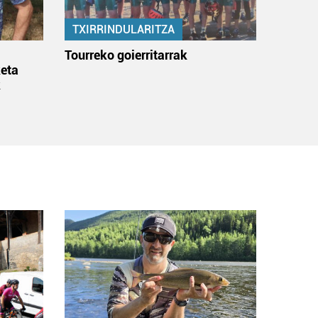
TXIRRINDULARITZA
:
Tourreko goierritarrak
eta
k