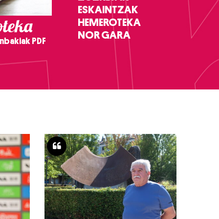
ESKAINTZAK
teka
HEMEROTEKA
NOR GARA
nbakiak PDF