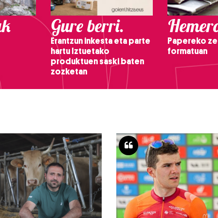
ak
Gure berri.
Hemero
Erantzun inkesta eta parte
Papereko ze
hartu Iztuetako
formatuan
produktuen saski baten
zozketan