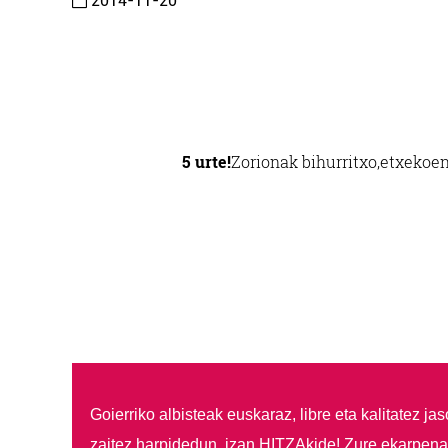
2014-11-20
5 urte!
Zorionak bihurritxo,
etxekoen
Goierriko albisteak euskaraz, libre eta kalitatez ja
zaitez harpidedun, izan HITZAkide!
Zure ekarpenar