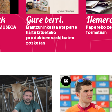
ak
Gure berri.
Hemero
 MUSEOA
Erantzun inkesta eta parte
Papereko ze
hartu Iztuetako
formatuan
produktuen saski baten
zozketan