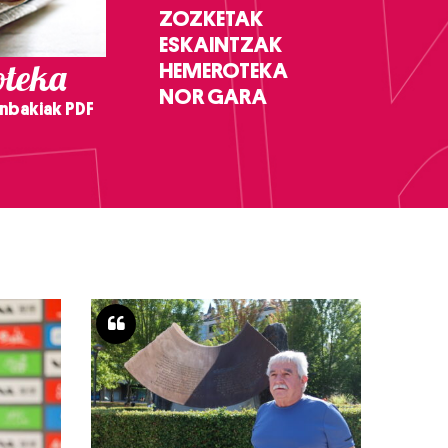
ZOZKETAK
ESKAINTZAK
teka
HEMEROTEKA
NOR GARA
nbakiak PDF