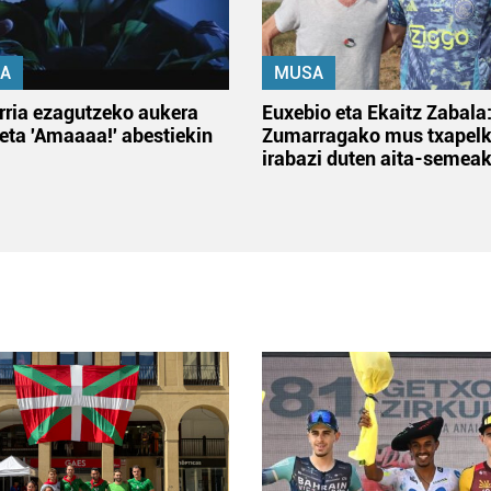
A
MUSA
rria ezagutzeko aukera
Euxebio eta Ekaitz Zabala
 eta 'Amaaaa!' abestiekin
Zumarragako mus txapelk
irabazi duten aita-semea