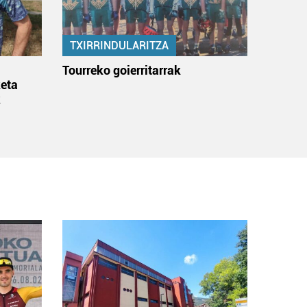
TXIRRINDULARITZA
:
Tourreko goierritarrak
eta
k