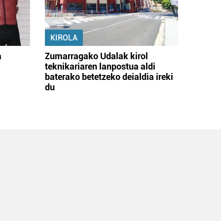
KIROLA
a
Zumarragako Udalak kirol
teknikariaren lanpostua aldi
baterako betetzeko deialdia ireki
du