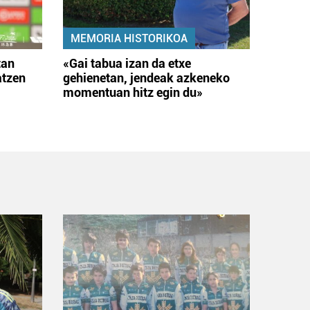
MEMORIA HISTORIKOA
tan
«Gai tabua izan da etxe
atzen
gehienetan, jendeak azkeneko
momentuan hitz egin du»