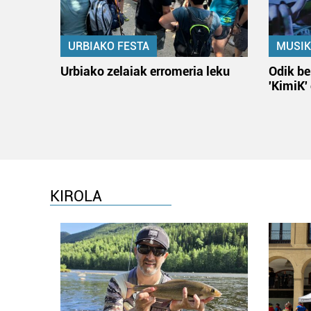
URBIAKO FESTA
MUSIK
Urbiako zelaiak erromeria leku
Odik be
'KimiK'
KIROLA