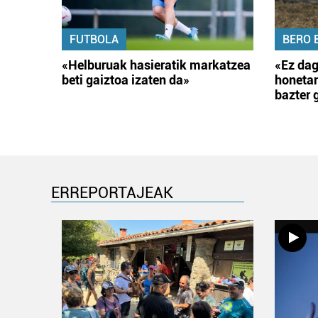
FUTBOLA
BERO 
«Helburuak hasieratik markatzea
«Ez dag
beti gaiztoa izaten da»
honetar
bazter 
ERREPORTAJEAK