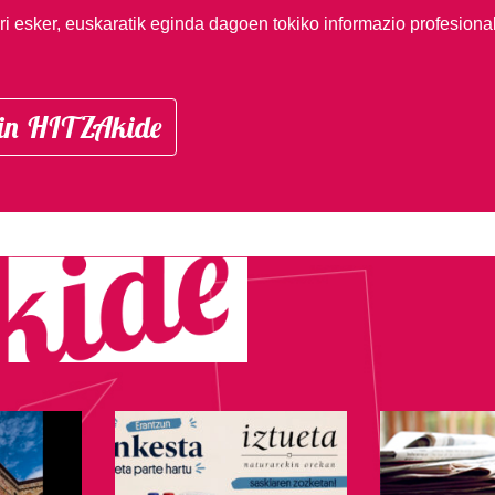
i esker, euskaratik eginda dagoen tokiko informazio profesiona
in HITZAkide