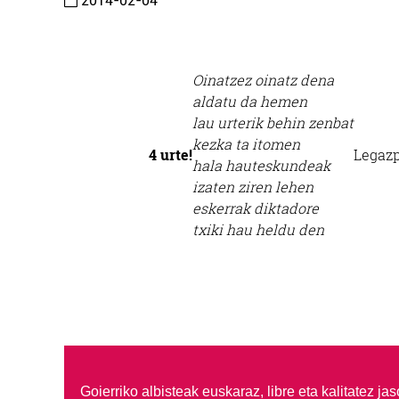
2014-02-04
Oinatzez oinatz dena
aldatu da hemen
lau urterik behin zenbat
kezka ta itomen
4 urte!
Legazp
hala hauteskundeak
izaten ziren lehen
eskerrak diktadore
txiki hau heldu den
Goierriko albisteak euskaraz, libre eta kalitatez ja