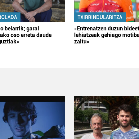
BOLADA
TXIRRINDULARITZA
o belarrik; garai
«Entrenatzen duzun bidee
ako oso erreta daude
lehiatzeak gehiago motib
guztiak»
zaitu»