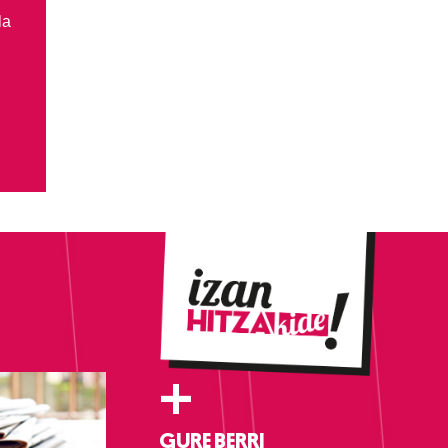
la
+
GURE BERRI