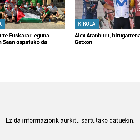
A
KIROLA
rre Euskarari eguna
Alex Aranburu, hirugarren
en 5ean ospatuko da
Getxon
Ez da informaziorik aurkitu sartutako datuekin.