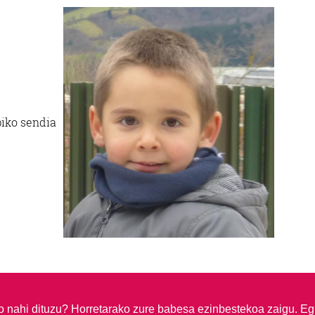
iko sendia
so nahi dituzu?
Horretarako zure babesa ezinbestekoa zaigu. Eg