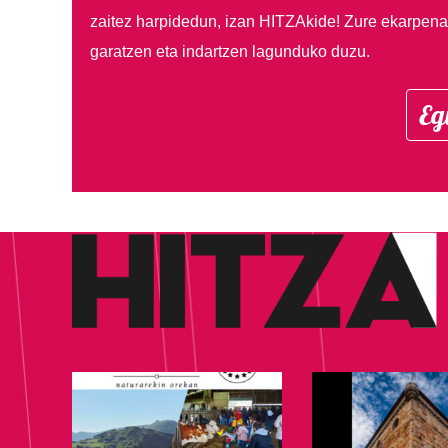
zaitez harpidedun, izan HITZAkide!
Zure ekarpenar
garatzen eta indartzen lagunduko duzu.
Eg