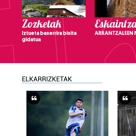
Zozketak
Eskaintz
Iztueta baserrira bisita
ARRANTZALEEN
gidatua
ELKARRIZKETAK