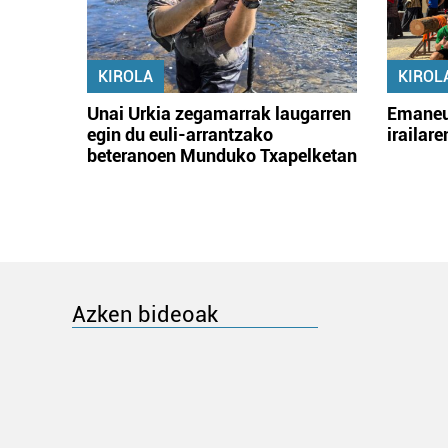
KIROLA
KIROL
Unai Urkia zegamarrak laugarren
Emaneu
egin du euli-arrantzako
irailar
beteranoen Munduko Txapelketan
Azken bideoak