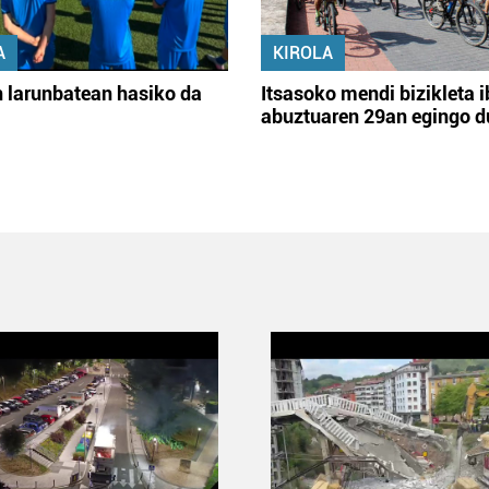
A
KIROLA
 larunbatean hasiko da
Itsasoko mendi bizikleta i
abuztuaren 29an egingo d