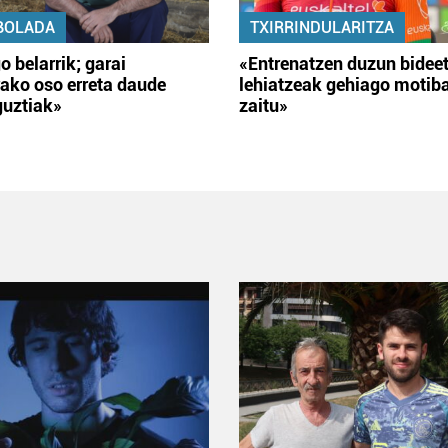
BOLADA
TXIRRINDULARITZA
o belarrik; garai
«Entrenatzen duzun bidee
ako oso erreta daude
lehiatzeak gehiago motib
guztiak»
zaitu»