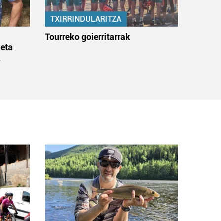
TXIRRINDULARITZA
:
Tourreko goierritarrak
eta
k