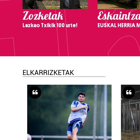
Zozketak
Eskaintz
Lazkao Txikik 100 urte!
EUSKAL HERRIA
ELKARRIZKETAK