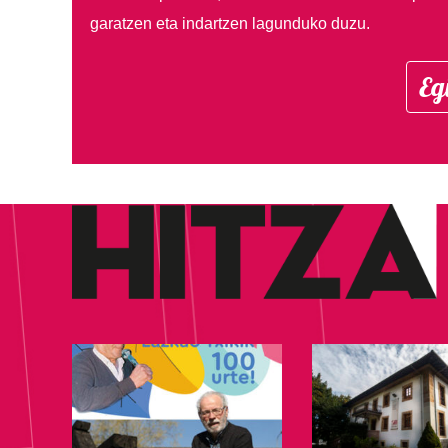
garatzen eta indartzen lagunduko duzu.
Eg