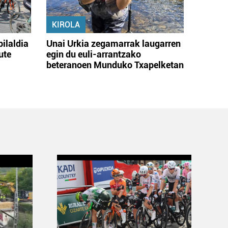
KIROLA
bilaldia
Unai Urkia zegamarrak laugarren
ute
egin du euli-arrantzako
beteranoen Munduko Txapelketan