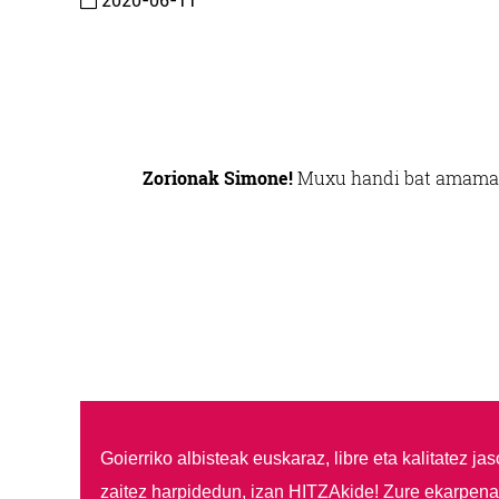
2020-06-11
Zorionak Simone!
Muxu handi bat amama P
Goierriko albisteak euskaraz, libre eta kalitatez ja
zaitez harpidedun, izan HITZAkide!
Zure ekarpenar