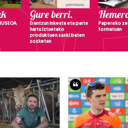
ak
Gure berri.
Hemero
 MUSEOA
Erantzun inkesta eta parte
Papereko ze
hartu Iztuetako
formatuan
produktuen saski baten
zozketan