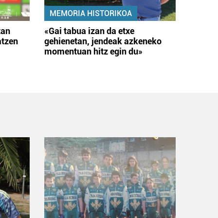
MEMORIA HISTORIKOA
tan
«Gai tabua izan da etxe
atzen
gehienetan, jendeak azkeneko
momentuan hitz egin du»