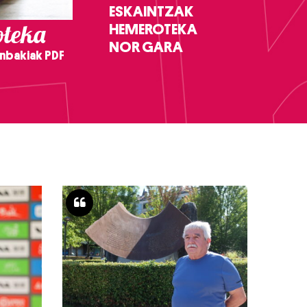
ESKAINTZAK
teka
HEMEROTEKA
NOR GARA
nbakiak PDF