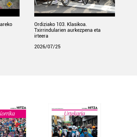
pareko
Ordiziako 103. Klasikoa.
Txirrindularien aurkezpena eta
irteera
2026/07/25