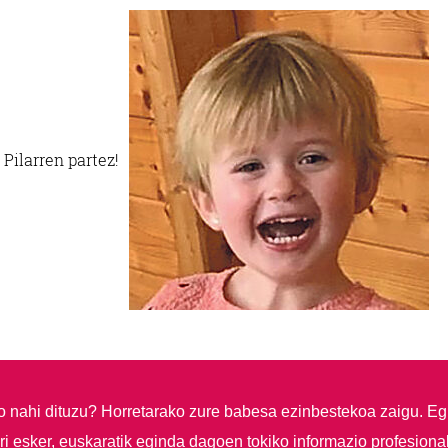
ilarren partez!
so nahi dituzu?
Horretarako zure babesa ezinbestekoa zaigu. Eg
i esker, euskaratik eginda dagoen tokiko informazio profesiona