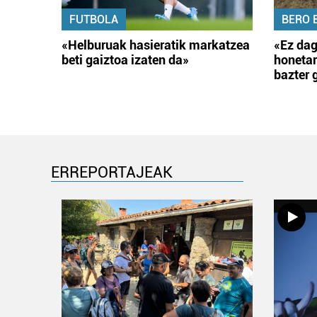
FUTBOLA
BERO 
«Helburuak hasieratik markatzea
«Ez dag
beti gaiztoa izaten da»
honetar
bazter 
ERREPORTAJEAK