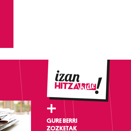
+
GURE BERRI
ZOZKETAK