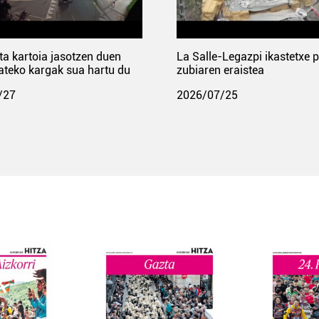
ta kartoia jasotzen duen
La Salle-Legazpi ikastetxe 
ateko kargak sua hartu du
zubiaren eraistea
/27
2026/07/25