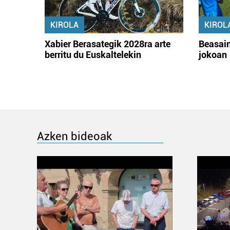
KIROLA
KIROL
Xabier Berasategik 2028ra arte
Beasain
berritu du Euskaltelekin
jokoan
Azken bideoak