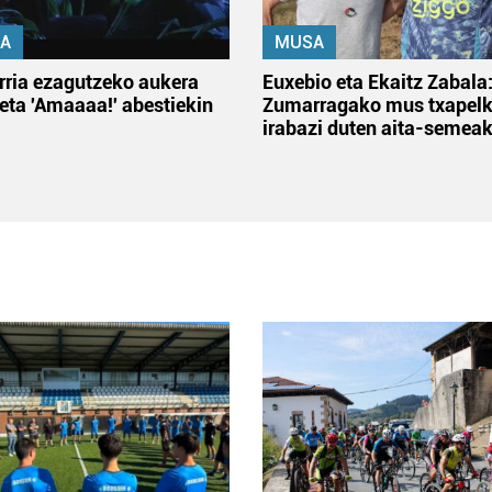
A
MUSA
rria ezagutzeko aukera
Euxebio eta Ekaitz Zabala
 eta 'Amaaaa!' abestiekin
Zumarragako mus txapelk
irabazi duten aita-semea