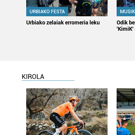
URBIAKO FESTA
MUSIK
Urbiako zelaiak erromeria leku
Odik be
'KimiK'
KIROLA