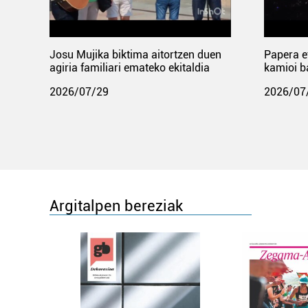
Josu Mujika biktima aitortzen duen
Papera e
agiria familiari emateko ekitaldia
kamioi b
2026/07/29
2026/07
Argitalpen bereziak