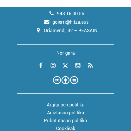
943 16 00 56
goierri@hitza.eus
Oriamendi, 32 – BEASAIN
Nor gara
Argitalpen politika
Aniztasun politika
Pribatutasun politika
Cookieak