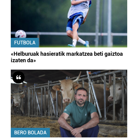
FUTBOLA
«Helburuak hasieratik markatzea beti gaiztoa
izaten da»
BERO BOLADA