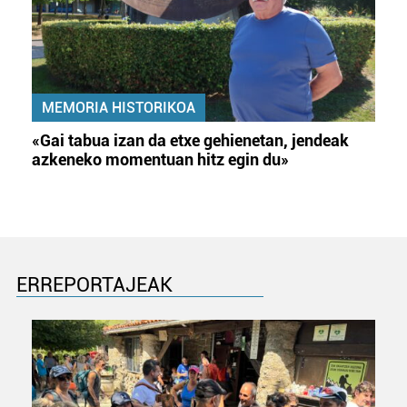
MEMORIA HISTORIKOA
«Gai tabua izan da etxe gehienetan, jendeak
azkeneko momentuan hitz egin du»
ERREPORTAJEAK