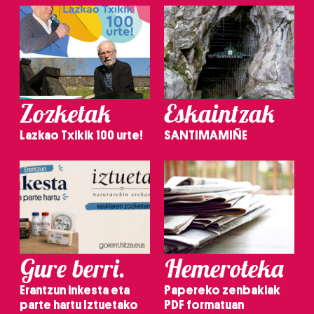
Zozketak
Eskaintzak
Lazkao Txikik 100 urte!
SANTIMAMIÑE
Gure berri.
Hemeroteka
Erantzun inkesta eta
Papereko zenbakiak
parte hartu Iztuetako
PDF formatuan