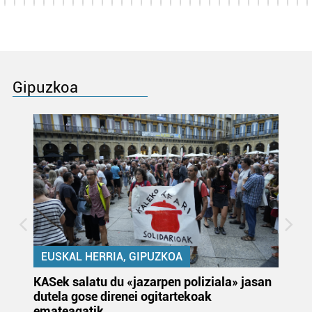
Gipuzkoa
EUSKAL HERRIA, GIPUZKOA
KASek salatu du «jazarpen poliziala» jasan
Pa
dutela gose direnei ogitartekoak
da
emateagatik
«s