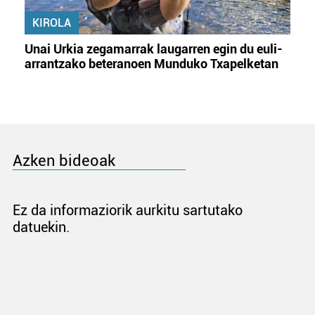
KIROLA
Unai Urkia zegamarrak laugarren egin du euli-
arrantzako beteranoen Munduko Txapelketan
Azken bideoak
Ez da informaziorik aurkitu sartutako
datuekin.