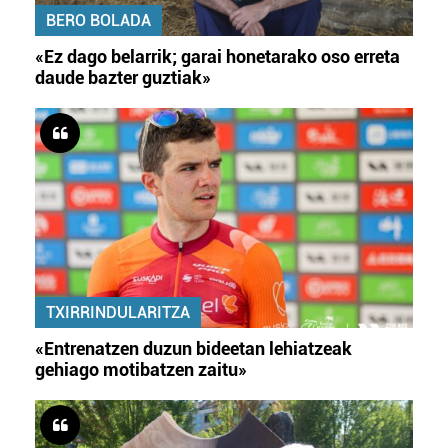
BERO BOLADA
«Ez dago belarrik; garai honetarako oso erreta
daude bazter guztiak»
TXIRRINDULARITZA
«Entrenatzen duzun bideetan lehiatzeak
gehiago motibatzen zaitu»