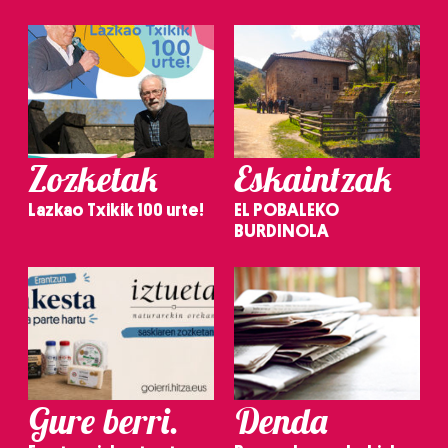
Zozketak
Eskaintzak
Lazkao Txikik 100 urte!
EL POBALEKO
BURDINOLA
Gure berri.
Denda