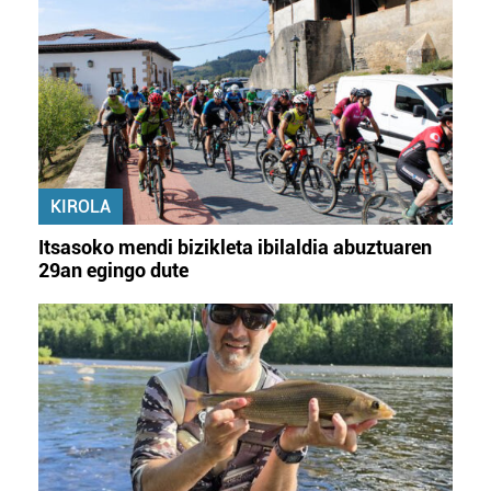
KIROLA
Itsasoko mendi bizikleta ibilaldia abuztuaren
29an egingo dute