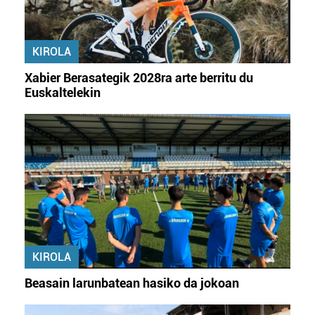
KIROLA
Xabier Berasategik 2028ra arte berritu du
Euskaltelekin
KIROLA
Beasain larunbatean hasiko da jokoan