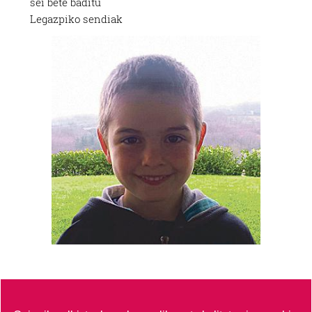
sei bete baditu
Legazpiko sendiak