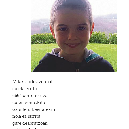
Milaka urtez zenbat
su eta erritu
666 Txerrenentzat
zuten zenbakitu
Gaur letorkeenarekin
nola ez larritu
gure deabrutxoak