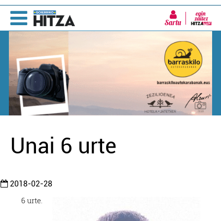
Sartu
Unai 6 urte
2018-02-28
6 urte.