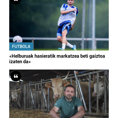
FUTBOLA
«Helburuak hasieratik markatzea beti gaiztoa
izaten da»