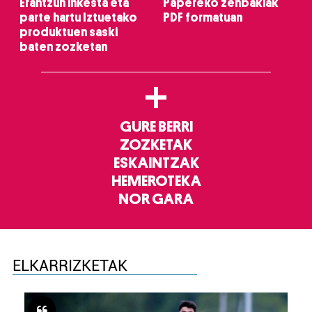
Erantzun inkesta eta
Papereko zenbakiak
parte hartu Iztuetako
PDF formatuan
produktuen saski
baten zozketan
+
GURE BERRI
ZOZKETAK
ESKAINTZAK
HEMEROTEKA
NOR GARA
ELKARRIZKETAK