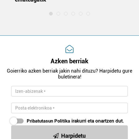
Azken berriak
Goierriko azken berriak jakin nahi dituzu? Harpidetu gure
buletinera!
Pribatutasun Politika
irakurri eta onartzen dut.
Harpidetu