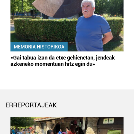
MEMORIA HISTORIKOA
«Gai tabua izan da etxe gehienetan, jendeak
azkeneko momentuan hitz egin du»
ERREPORTAJEAK