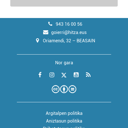
943 16 00 56
goierri@hitza.eus
Oriamendi, 32 – BEASAIN
Nor gara
Argitalpen politika
Aniztasun politika