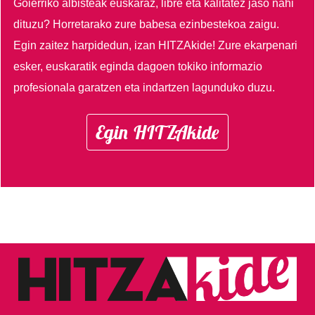
Goierriko albisteak euskaraz, libre eta kalitatez jaso nahi
dituzu?
Horretarako zure babesa ezinbestekoa zaigu.
Egin zaitez harpidedun, izan HITZAkide!
Zure ekarpenari
esker, euskaratik eginda dagoen tokiko informazio
profesionala garatzen eta indartzen lagunduko duzu.
Egin HITZAkide