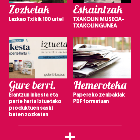
Zozketak
Eskaintzak
Lazkao Txikik 100 urte!
TXAKOLIN MUSEOA-
TXAKOLINGUNEA
Gure berri.
Hemeroteka
Erantzun inkesta eta
Papereko zenbakiak
parte hartu Iztuetako
PDF formatuan
produktuen saski
baten zozketan
+