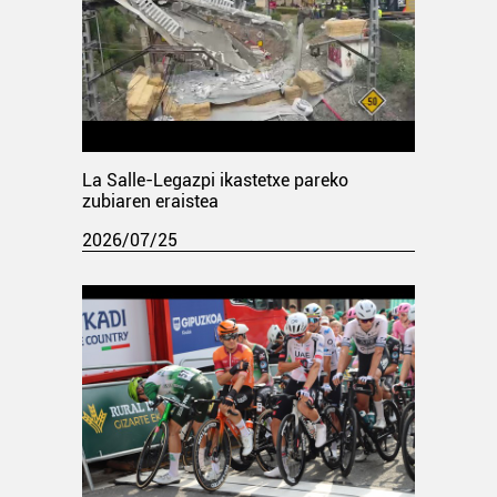
La Salle-Legazpi ikastetxe pareko
zubiaren eraistea
2026/07/25