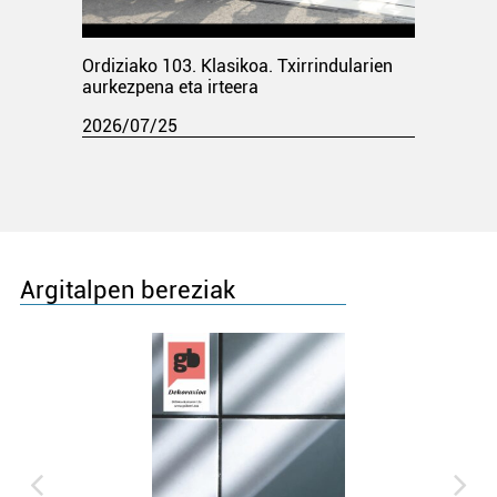
Ordiziako 103. Klasikoa. Txirrindularien
aurkezpena eta irteera
2026/07/25
Argitalpen bereziak