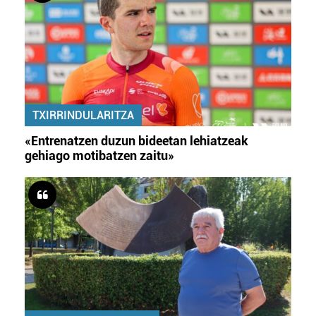
TXIRRINDULARITZA
«Entrenatzen duzun bideetan lehiatzeak
gehiago motibatzen zaitu»