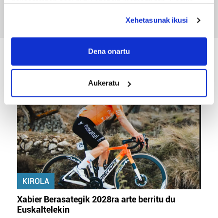
deuseztatzen ahal duzu edozein momentutan, Cookie
deklaraziotik edo Privacy triggerean klikatuz.
Xehetasunak ikusi
If you allow, we would also like to:
Collect information about your geographical
Dena onartu
location which can be accurate to within several
KIROLA
meters
Aukeratu
Identify your device by actively scanning it for
specific characteristics (fingerprinting)
Find out more about how your personal data is processed
and set your preferences in the
details section
.
Guk eta gure bazkideek zure datu pertsonalak
prozesatzen ditugu, zure IP zenbakia, besteak beste,
teknologia erabiliz, cookieak adibidez, iragarki eta eduki
pertsonalizatuak eskaintzeko, iragarkiak eta edukia
KIROLA
neurtzeko, jendeari buruzko informazioa biltzeko eta
Xabier Berasategik 2028ra arte berritu du
produktuak garatzeko. Zure datuak nork eta zertarako
Euskaltelekin
erabiltzen dituen hauta dezakezu.