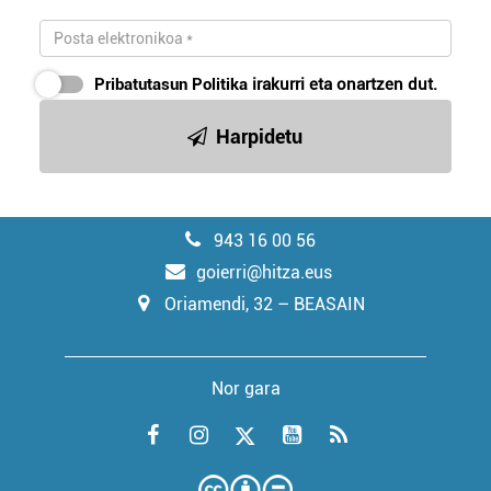
Pribatutasun Politika
irakurri eta onartzen dut.
Harpidetu
943 16 00 56
goierri@hitza.eus
Oriamendi, 32 – BEASAIN
Nor gara