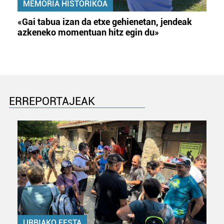
MEMORIA HISTORIKOA
«Gai tabua izan da etxe gehienetan, jendeak
azkeneko momentuan hitz egin du»
ERREPORTAJEAK
URBIAKO FESTA