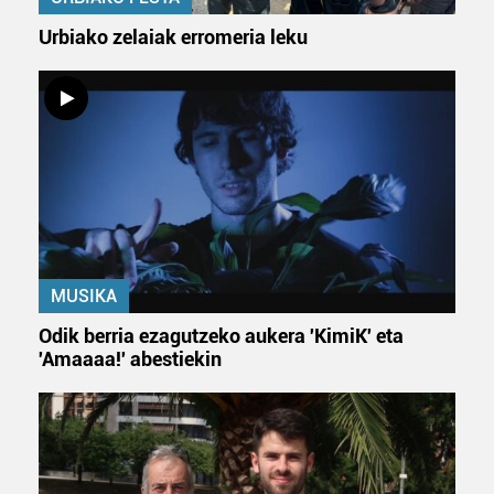
Urbiako zelaiak erromeria leku
MUSIKA
Odik berria ezagutzeko aukera 'KimiK' eta
'Amaaaa!' abestiekin