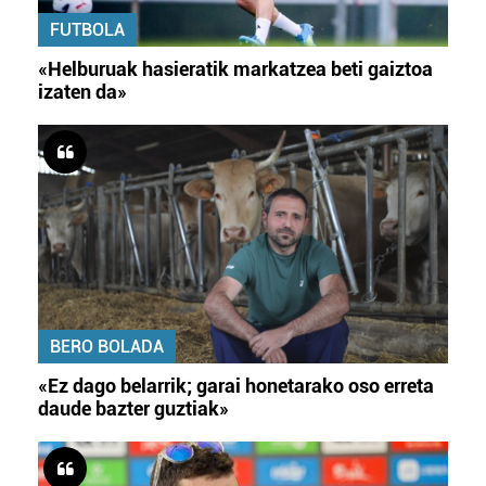
FUTBOLA
«Helburuak hasieratik markatzea beti gaiztoa
izaten da»
BERO BOLADA
«Ez dago belarrik; garai honetarako oso erreta
daude bazter guztiak»