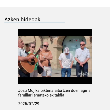
Azken bideoak
Josu Mujika biktima aitortzen duen agiria
familiari emateko ekitaldia
2026/07/29