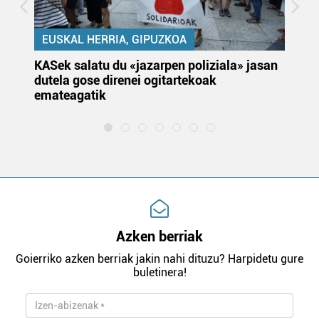
EUSKAL HERRIA, GIPUZKOA
KASek salatu du «jazarpen poliziala» jasan
Pa
dutela gose direnei ogitartekoak
da
emateagatik
«s
Azken berriak
Goierriko azken berriak jakin nahi dituzu? Harpidetu gure
buletinera!