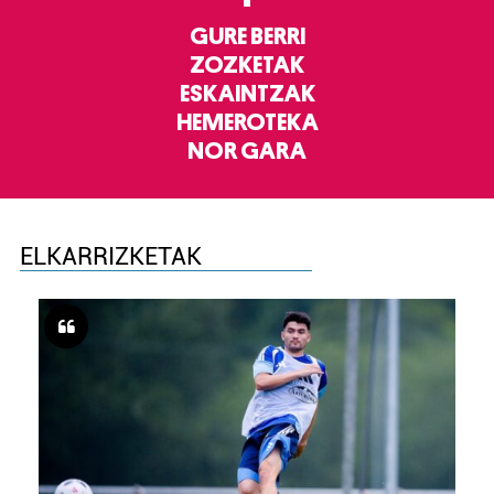
GURE BERRI
ZOZKETAK
ESKAINTZAK
HEMEROTEKA
NOR GARA
ELKARRIZKETAK