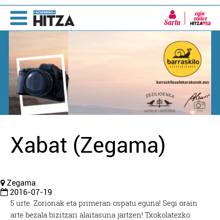
Sartu
Xabat (Zegama)
Zegama
2016-07-19
5 urte. Zorionak eta primeran ospatu eguna! Segi orain
arte bezala bizitzari alaitasuna jartzen! Txokolatezko