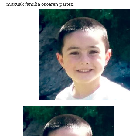
muxuak familia osoaren partez!