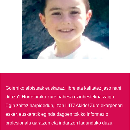
Goierriko albisteak euskaraz, libre eta kalitatez jaso nahi
dituzu?
Horretarako zure babesa ezinbestekoa zaigu.
Egin zaitez harpidedun, izan HITZAkide!
Zure ekarpenari
esker, euskaratik eginda dagoen tokiko informazio
profesionala garatzen eta indartzen lagunduko duzu.