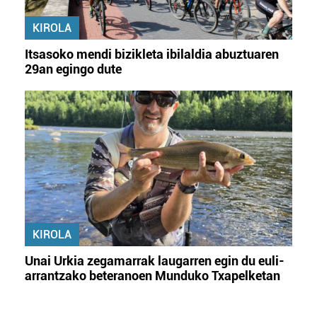
KIROLA
Itsasoko mendi bizikleta ibilaldia abuztuaren
29an egingo dute
KIROLA
Unai Urkia zegamarrak laugarren egin du euli-
arrantzako beteranoen Munduko Txapelketan