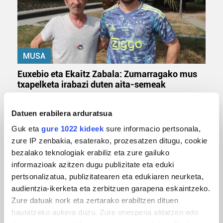
MUSA
Euxebio eta Ekaitz Zabala: Zumarragako mus
txapelketa irabazi duten aita-semeak
Datuen erabilera arduratsua
Guk eta
gure 1022 kideek
sure informacio pertsonala,
zure IP zenbakia, esaterako, prozesatzen ditugu, cookie
bezalako teknologiak erabiliz eta zure gailuko
informazioak azitzen dugu publizitate eta eduki
pertsonalizatua, publizitatearen eta edukiaren neurketa,
audientzia-ikerketa eta zerbitzuen garapena eskaintzeko.
Zure datuak nork eta zertarako erabiltzen dituen
TXIRRINDULARITZA
hautatzeko aukera duzu. Zure onespena aldatzen edo
Tourreko goierritarrak