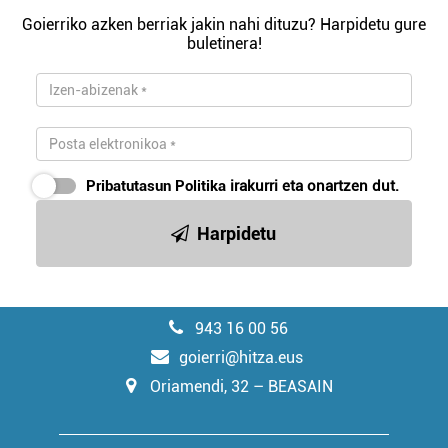
Goierriko azken berriak jakin nahi dituzu? Harpidetu gure
buletinera!
Pribatutasun Politika
irakurri eta onartzen dut.
Harpidetu
943 16 00 56
goierri@hitza.eus
Oriamendi, 32 – BEASAIN