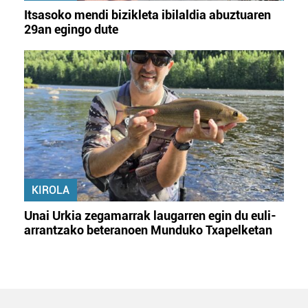
Itsasoko mendi bizikleta ibilaldia abuztuaren
29an egingo dute
KIROLA
Unai Urkia zegamarrak laugarren egin du euli-
arrantzako beteranoen Munduko Txapelketan