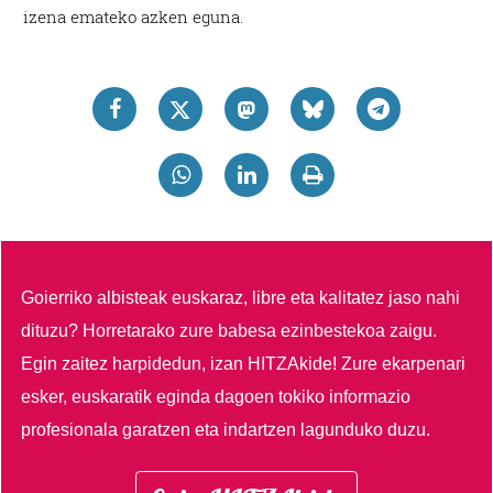
izena emateko azken eguna.
Goierriko albisteak euskaraz, libre eta kalitatez jaso nahi
dituzu?
Horretarako zure babesa ezinbestekoa zaigu.
Egin zaitez harpidedun, izan HITZAkide!
Zure ekarpenari
esker, euskaratik eginda dagoen tokiko informazio
profesionala garatzen eta indartzen lagunduko duzu.