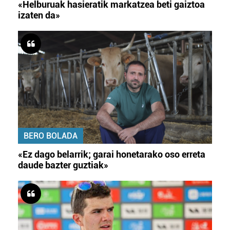
«Helburuak hasieratik markatzea beti gaiztoa
izaten da»
BERO BOLADA
«Ez dago belarrik; garai honetarako oso erreta
daude bazter guztiak»