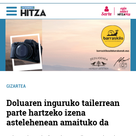
Sartu
GIZARTEA
Doluaren inguruko tailerrean
parte hartzeko izena
astelehenean amaituko da