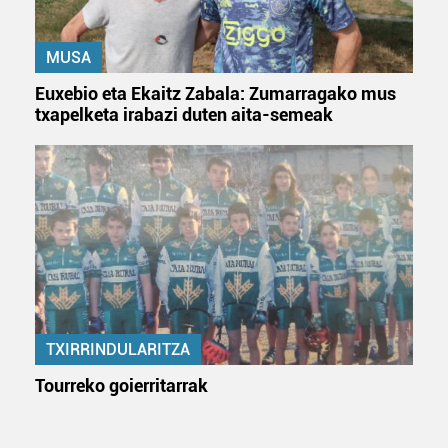
erabiltzeko baimen esplizitua ematen diguzu.
Gehiago
irakurri
MUSA
Euxebio eta Ekaitz Zabala: Zumarragako mus
txapelketa irabazi duten aita-semeak
TXIRRINDULARITZA
Tourreko goierritarrak