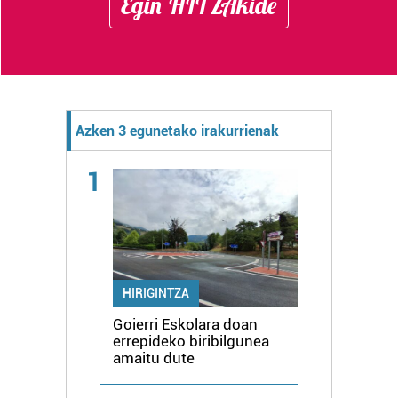
Egin HITZAkide
Azken 3 egunetako irakurrienak
1
HIRIGINTZA
Goierri Eskolara doan
errepideko biribilgunea
amaitu dute