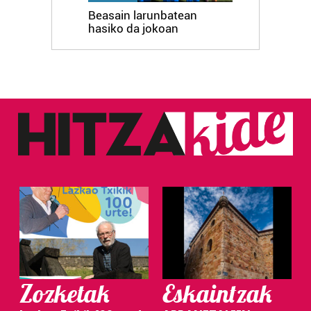
Beasain larunbatean
hasiko da jokoan
Zozketak
Eskaintzak