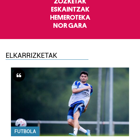
ZOZKETAK
ESKAINTZAK
HEMEROTEKA
NOR GARA
ELKARRIZKETAK
FUTBOLA