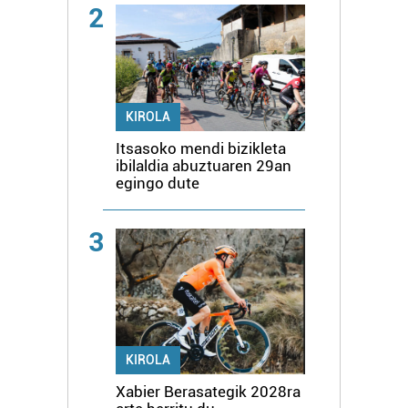
2
KIROLA
Itsasoko mendi bizikleta
ibilaldia abuztuaren 29an
egingo dute
3
KIROLA
Xabier Berasategik 2028ra