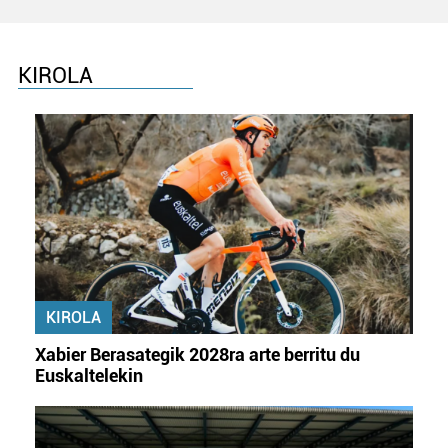
KIROLA
KIROLA
Xabier Berasategik 2028ra arte berritu du
Euskaltelekin