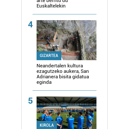
arte berritu du
Euskaltelekin
4
GIZARTEA
Neandertalen kultura
ezagutzeko aukera, San
Adrianera bisita gidatua
eginda
5
KIROLA