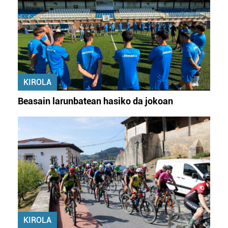
KIROLA
Beasain larunbatean hasiko da jokoan
KIROLA