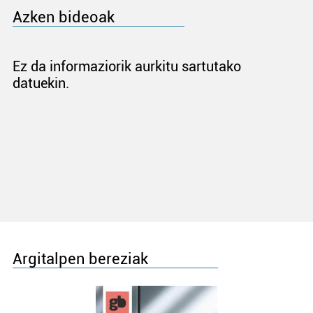
Azken bideoak
Ez da informaziorik aurkitu sartutako
datuekin.
Argitalpen bereziak