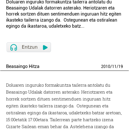
Doluaren inguruko formakuntza tailerra antolatu du
Beasaingo Udalak datorren asterako. Heriotzaren eta
horrek sortzen dituen sentimenduen inguruan hitz egiten
ikasteko tailerra izango da. Ostegunean eta ostiralean
egingo da ikastaroa, udaletxeko batz...
Beasaingo Hitza
2010
/
11
/
19
Doluaren inguruko formakuntza tailerra antolatu du
Beasaingo Udalak datorren asterako. Heriotzaren eta
horrek sortzen dituen sentimenduen inguruan hitz
egiten ikasteko tailerra izango da. Ostegunean eta
ostiralean egingo da ikastaroa, udaletxeko batzar aretoan,
15:00etatik 17:00etara. Tailerrean parte hartzeko izena
Gizarte Sailean eman behar da. Astelehena izango da