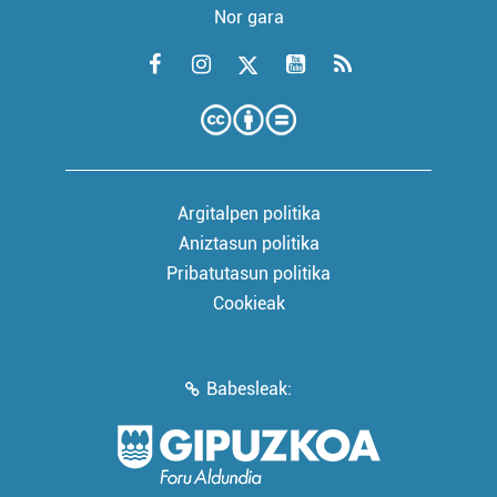
Nor gara
Argitalpen politika
Aniztasun politika
Pribatutasun politika
Cookieak
Babesleak: