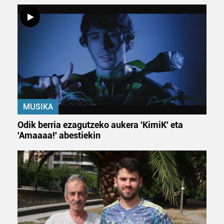
neurtzeko, jendeari buruzko informazioa biltzeko eta
produktuak garatzeko. Zure datuak nork eta zertarako
erabiltzen dituen hauta dezakezu.
Bazkide batzuek ez dizute baimenik eskatzen, eta beren
interes komertzial legitimoetan babesten dira. Ikusi gure
bazkideen zerrenda, beren ustez zein helburutarako
duten interes legitimoa eta horren aurka nola egin
dezakezun ikusteko.
MUSIKA
Lortu zure datu pertsonalak prozesatzeko moduari
Odik berria ezagutzeko aukera 'KimiK' eta
buruzko informazio gehiago eta ezarri zure lehentasunak
'Amaaaa!' abestiekin
datuen atalean. Edozein unetan alda edo ken dezakezu
zure baimena Cookieen adierazpenean.
Webgune honek cookie propioak eta hirugarrenen cookie-
fitxategiak erabiltzen ditu. Zure esperientzia eta
zerbitzuak hobetzeko asmoz, cookie teknologiaz
baliatzen gara. Ohar hau onartuz gero, teknologia hori