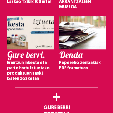
Lazkao Txikik 100 urte!
ARRANTZALEEN
MUSEOA
Gure berri.
Denda
Erantzun inkesta eta
Papereko zenbakiak
parte hartu Iztuetako
PDF formatuan
produktuen saski
baten zozketan
+
GURE BERRI