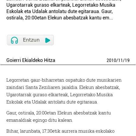
Ugarotarrak guraso elkarteak, Legorretako Musika
Eskolak eta Udalak antolatu dute egitaraua. Gaur,
ostirala, 20:00etan Elekun abesbatzak kantu em...
Goierri Ekialdeko Hitza
2010
/
11
/
19
Legorretan gaur-biharretan ospatuko dute musikarien
zaindari Santa Zeziliaren jaialdia. Elekun abesbatzak,
Ugarotarrak guraso elkarteak, Legorretako Musika
Eskolak eta Udalak antolatu dute egitaraua.
Gaur, ostirala, 20:00etan Elekun abesbatzak kantu
emanaldiak egingo ditu kalean.
Bihar, larunbata, 17:30etik aurrera musika eskolako