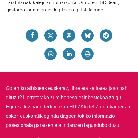
txistulariak kalejiran ibiliko dira. Ondoren, 18:30ean,
gaztaina jana izango da plazako pilotalekuan.
Goierriko albisteak euskaraz, libre eta kalitatez jaso nahi
dituzu?
Horretarako zure babesa ezinbestekoa zaigu.
Egin zaitez harpidedun, izan HITZAkide!
Zure ekarpenari
esker, euskaratik eginda dagoen tokiko informazio
profesionala garatzen eta indartzen lagunduko duzu.