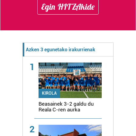
Egin HITZAkide
Azken 3 egunetako irakurrienak
1
KIROLA
Beasainek 3-2 galdu du
Reala C-ren aurka
2