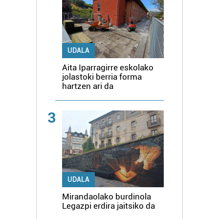
UDALA
Aita Iparragirre eskolako
jolastoki berria forma
hartzen ari da
3
UDALA
Mirandaolako burdinola
Legazpi erdira jaitsiko da