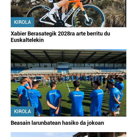
KIROLA
Xabier Berasategik 2028ra arte berritu du
Euskaltelekin
KIROLA
Beasain larunbatean hasiko da jokoan