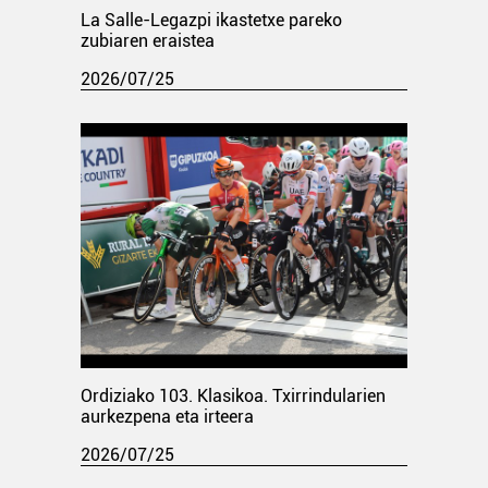
La Salle-Legazpi ikastetxe pareko
zubiaren eraistea
2026/07/25
Ordiziako 103. Klasikoa. Txirrindularien
aurkezpena eta irteera
2026/07/25