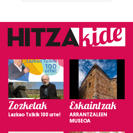
Zozketak
Eskaintzak
Lazkao Txikik 100 urte!
ARRANTZALEEN
MUSEOA