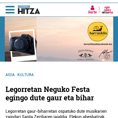
Sartu
AISIA
KULTURA
Legorretan Neguko Festa
egingo dute gaur eta bihar
Legorretan gaur-biharretan ospatuko dute musikarien
zaindari Santa Zeziliaren jaialdia. Elekun abesbatzak,