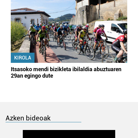
KIROLA
Itsasoko mendi bizikleta ibilaldia abuztuaren
29an egingo dute
Azken bideoak