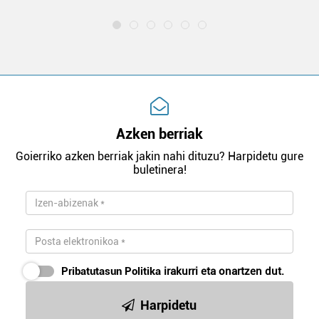
Azken berriak
Goierriko azken berriak jakin nahi dituzu? Harpidetu gure
buletinera!
Pribatutasun Politika
irakurri eta onartzen dut.
Harpidetu