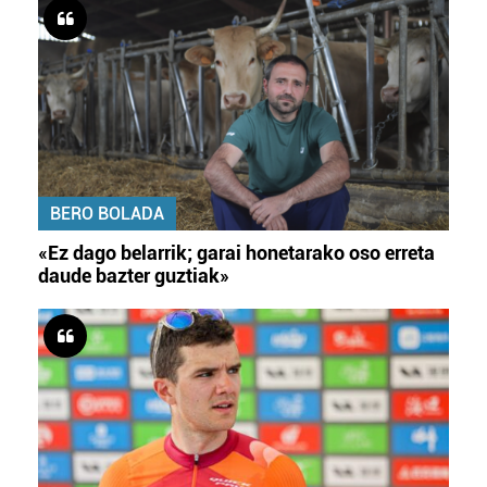
BERO BOLADA
«Ez dago belarrik; garai honetarako oso erreta
daude bazter guztiak»