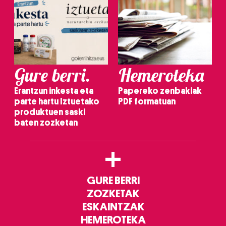
Gure berri.
Hemeroteka
Erantzun inkesta eta
Papereko zenbakiak
parte hartu Iztuetako
PDF formatuan
produktuen saski
baten zozketan
+
GURE BERRI
ZOZKETAK
ESKAINTZAK
HEMEROTEKA