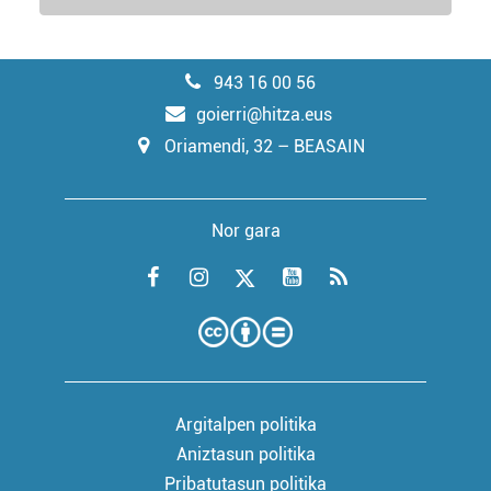
943 16 00 56
goierri@hitza.eus
Oriamendi, 32 – BEASAIN
Nor gara
Argitalpen politika
Aniztasun politika
Pribatutasun politika