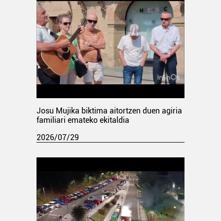
Josu Mujika biktima aitortzen duen agiria
familiari emateko ekitaldia
2026/07/29