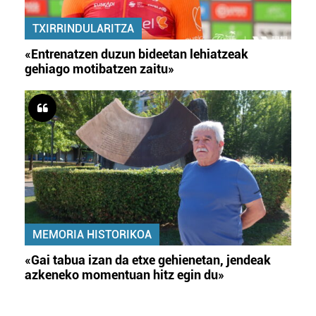
TXIRRINDULARITZA
«Entrenatzen duzun bideetan lehiatzeak
gehiago motibatzen zaitu»
MEMORIA HISTORIKOA
«Gai tabua izan da etxe gehienetan, jendeak
azkeneko momentuan hitz egin du»