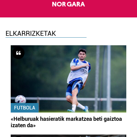
NOR GARA
ELKARRIZKETAK
FUTBOLA
«Helburuak hasieratik markatzea beti gaiztoa
izaten da»