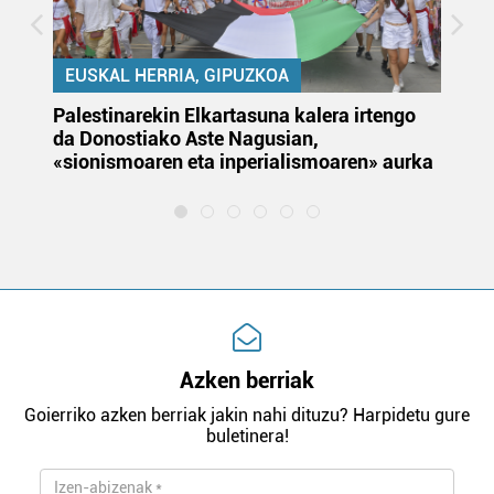
EUSKAL HERRIA, GIPUZKOA
Palestinarekin Elkartasuna kalera irtengo
Do
da Donostiako Aste Nagusian,
du
«sionismoaren eta inperialismoaren» aurka
et
Azken berriak
Goierriko azken berriak jakin nahi dituzu? Harpidetu gure
buletinera!