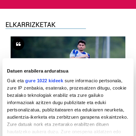
ELKARRIZKETAK
Datuen erabilera arduratsua
Guk eta
gure 1022 kideek
sure informacio pertsonala,
zure IP zenbakia, esaterako, prozesatzen ditugu, cookie
bezalako teknologiak erabiliz eta zure gailuko
FUTBOLA
informazioak azitzen dugu publizitate eta eduki
«Helburuak hasieratik markatzea beti gaiztoa
pertsonalizatua, publizitatearen eta edukiaren neurketa,
izaten da»
audientzia-ikerketa eta zerbitzuen garapena eskaintzeko.
Zure datuak nork eta zertarako erabiltzen dituen
hautatzeko aukera duzu. Zure onespena aldatzen edo