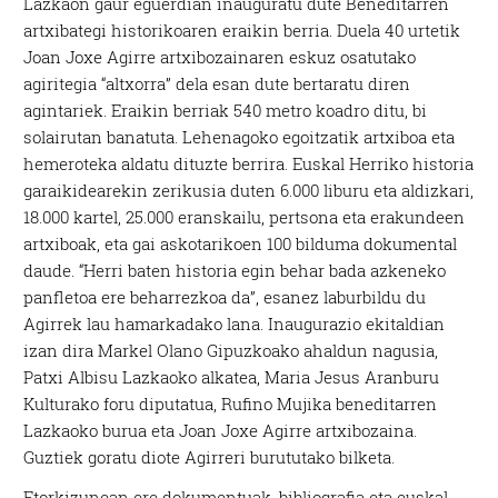
Lazkaon gaur eguerdian inauguratu dute Beneditarren
artxibategi historikoaren eraikin berria. Duela 40 urtetik
Joan Joxe Agirre artxibozainaren eskuz osatutako
agiritegia “altxorra” dela esan dute bertaratu diren
agintariek. Eraikin berriak 540 metro koadro ditu, bi
solairutan banatuta. Lehenagoko egoitzatik artxiboa eta
hemeroteka aldatu dituzte berrira. Euskal Herriko historia
garaikidearekin zerikusia duten 6.000 liburu eta aldizkari,
18.000 kartel, 25.000 eranskailu, pertsona eta erakundeen
artxiboak, eta gai askotarikoen 100 bilduma dokumental
daude. “Herri baten historia egin behar bada azkeneko
panfletoa ere beharrezkoa da”, esanez laburbildu du
Agirrek lau hamarkadako lana.
Inaugurazio ekitaldian
izan dira Markel Olano Gipuzkoako ahaldun nagusia,
Patxi Albisu Lazkaoko alkatea, Maria Jesus Aranburu
Kulturako foru diputatua, Rufino Mujika beneditarren
Lazkaoko burua eta Joan Joxe Agirre artxibozaina.
Guztiek goratu diote Agirreri burututako bilketa.
Etorkizunean ere dokumentuak, bibliografia eta euskal