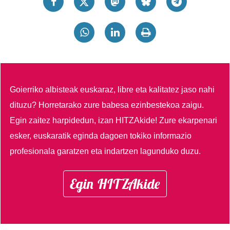
Goierriko albisteak euskaraz, libre eta kalitatez jaso nahi
dituzu?
Horretarako zure babesa ezinbestekoa zaigu.
Egin zaitez harpidedun, izan HITZAkide!
Zure ekarpenari
esker, euskaratik eginda dagoen tokiko informazio
profesionala garatzen eta indartzen lagunduko duzu.
Egin HITZAkide