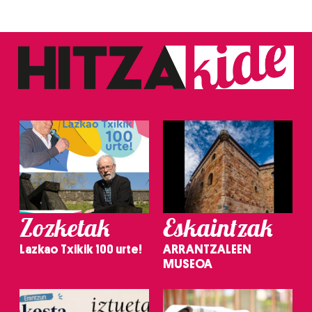
Zozketak
Eskaintzak
Lazkao Txikik 100 urte!
ARRANTZALEEN
MUSEOA