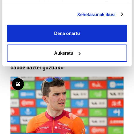
deuseztatzen ahal duzu edozein momentutan, Cookie
deklaraziotik edo Privacy triggerean klikatuz.
Xehetasunak ikusi
If you allow, we would also like to:
Collect information about your geographical
Dena onartu
location which can be accurate to within several
meters
BERO BOLADA
Aukeratu
Identify your device by actively scanning it for
«Ez dago belarrik; garai honetarako oso erreta
specific characteristics (fingerprinting)
daude bazter guztiak»
Find out more about how your personal data is processed
and set your preferences in the
details section
.
Guk eta gure bazkideek zure datu pertsonalak
prozesatzen ditugu, zure IP zenbakia, besteak beste,
teknologia erabiliz, cookieak adibidez, iragarki eta eduki
pertsonalizatuak eskaintzeko, iragarkiak eta edukia
neurtzeko, jendeari buruzko informazioa biltzeko eta
produktuak garatzeko. Zure datuak nork eta zertarako