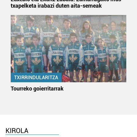
txapelketa irabazi duten aita-semeak
TXIRRINDULARITZA
Tourreko goierritarrak
KIROLA