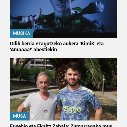
MUSIKA
Odik berria ezagutzeko aukera 'KimiK' eta
'Amaaaa!' abestiekin
MUSA
Euxebio eta Ekaitz Zabala: Zumarragako mus