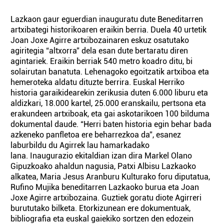
Lazkaon gaur eguerdian inauguratu dute Beneditarren
artxibategi historikoaren eraikin berria. Duela 40 urtetik
Joan Joxe Agirre artxibozainaren eskuz osatutako
agiritegia “altxorra” dela esan dute bertaratu diren
agintariek. Eraikin berriak 540 metro koadro ditu, bi
solairutan banatuta. Lehenagoko egoitzatik artxiboa eta
hemeroteka aldatu dituzte berrira. Euskal Herriko
historia garaikidearekin zerikusia duten 6.000 liburu eta
aldizkari, 18.000 kartel, 25.000 eranskailu, pertsona eta
erakundeen artxiboak, eta gai askotarikoen 100 bilduma
dokumental daude. “Herri baten historia egin behar bada
azkeneko panfletoa ere beharrezkoa da”, esanez
laburbildu du Agirrek lau hamarkadako
lana. Inaugurazio ekitaldian izan dira Markel Olano
Gipuzkoako ahaldun nagusia, Patxi Albisu Lazkaoko
alkatea, Maria Jesus Aranburu Kulturako foru diputatua,
Rufino Mujika beneditarren Lazkaoko burua eta Joan
Joxe Agirre artxibozaina. Guztiek goratu diote Agirreri
burututako bilketa. Etorkizunean ere dokumentuak,
bibliografia eta euskal gaiekiko sortzen den edozein