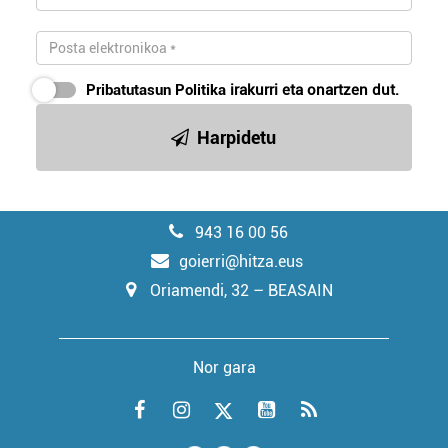
Pribatutasun Politika
irakurri eta onartzen dut.
Harpidetu
943 16 00 56
goierri@hitza.eus
Oriamendi, 32 – BEASAIN
Nor gara