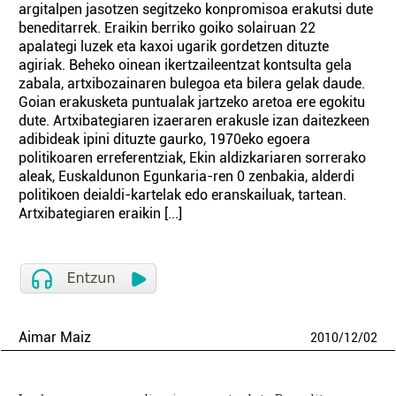
argitalpen jasotzen segitzeko konpromisoa erakutsi dute
beneditarrek. Eraikin berriko goiko solairuan 22
apalategi luzek eta kaxoi ugarik gordetzen dituzte
agiriak. Beheko oinean ikertzaileentzat kontsulta gela
zabala, artxibozainaren bulegoa eta bilera gelak daude.
Goian erakusketa puntualak jartzeko aretoa ere egokitu
dute. Artxibategiaren izaeraren erakusle izan daitezkeen
adibideak ipini dituzte gaurko, 1970eko egoera
politikoaren erreferentziak, Ekin aldizkariaren sorrerako
aleak, Euskaldunon Egunkaria-ren 0 zenbakia, alderdi
politikoen deialdi-kartelak edo eranskailuak, tartean.
Artxibategiaren eraikin [...]
Aimar Maiz
2010
/
12
/
02