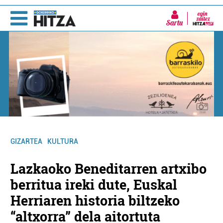
Sartu
GIZARTEA
KULTURA
Lazkaoko Beneditarren artxibo
berritua ireki dute, Euskal
Herriaren historia biltzeko
“altxorra” dela aitortuta