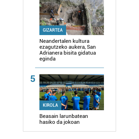
GIZARTEA
Neandertalen kultura
ezagutzeko aukera, San
Adrianera bisita gidatua
eginda
5
KIROLA
Beasain larunbatean
hasiko da jokoan