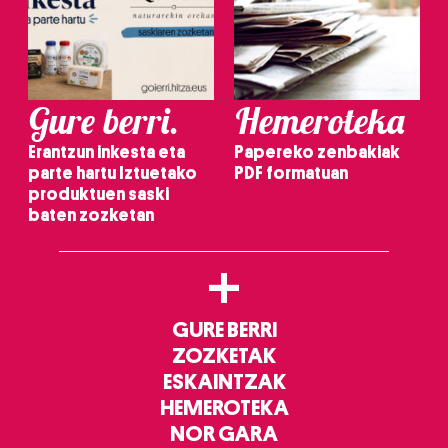
Gure berri.
Hemeroteka
Erantzun inkesta eta
Papereko zenbakiak
parte hartu Iztuetako
PDF formatuan
produktuen saski
baten zozketan
+
GURE BERRI
ZOZKETAK
ESKAINTZAK
HEMEROTEKA
NOR GARA