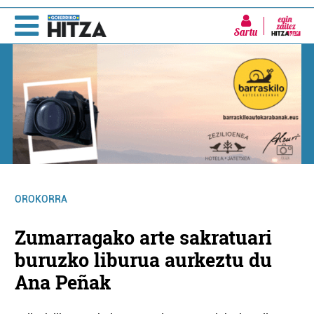
Sartu
OROKORRA
Zumarragako arte sakratuari
buruzko liburua aurkeztu du
Ana Peñak