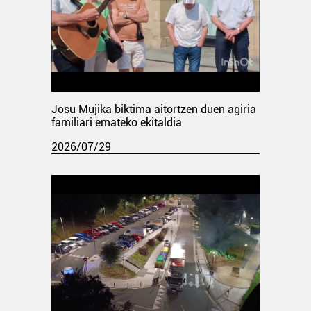
Josu Mujika biktima aitortzen duen agiria
familiari emateko ekitaldia
2026/07/29