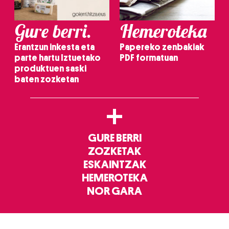
Gure berri.
Hemeroteka
Erantzun inkesta eta
Papereko zenbakiak
parte hartu Iztuetako
PDF formatuan
produktuen saski
baten zozketan
+
GURE BERRI
ZOZKETAK
ESKAINTZAK
HEMEROTEKA
NOR GARA