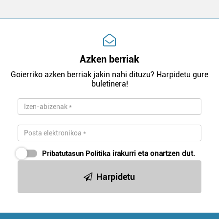
Azken berriak
Goierriko azken berriak jakin nahi dituzu? Harpidetu gure
buletinera!
Pribatutasun Politika
irakurri eta onartzen dut.
Harpidetu