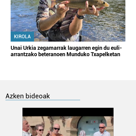
KIROLA
Unai Urkia zegamarrak laugarren egin du euli-
arrantzako beteranoen Munduko Txapelketan
Azken bideoak