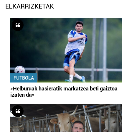
ELKARRIZKETAK
FUTBOLA
«Helburuak hasieratik markatzea beti gaiztoa
izaten da»