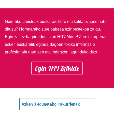
Goierriko albisteak euskaraz, libre eta kalitatez jaso nahi
dituzu?
Horretarako zure babesa ezinbestekoa zaigu.
Egin zaitez harpidedun, izan HITZAkide!
Zure ekarpenari
esker, euskaratik eginda dagoen tokiko informazio
profesionala garatzen eta indartzen lagunduko duzu.
Egin HITZAkide
Azken 3 egunetako irakurrienak