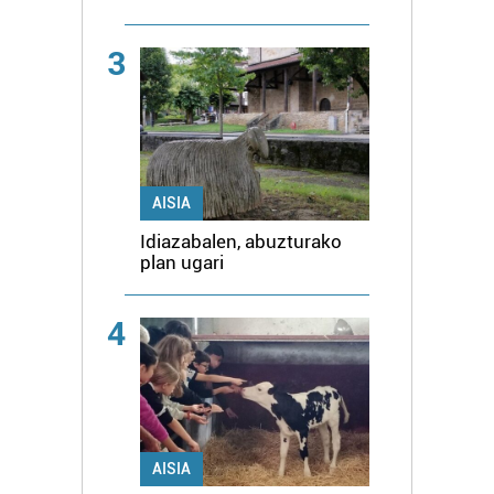
3
AISIA
Idiazabalen, abuzturako
plan ugari
4
AISIA