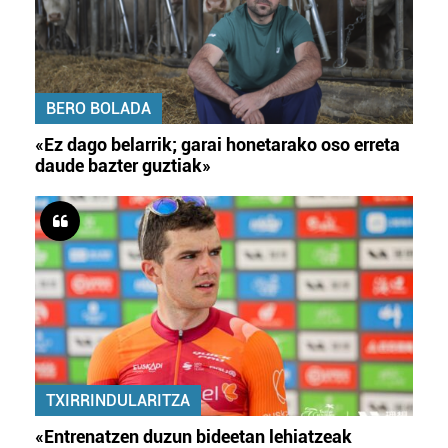
BERO BOLADA
«Ez dago belarrik; garai honetarako oso erreta
daude bazter guztiak»
TXIRRINDULARITZA
«Entrenatzen duzun bideetan lehiatzeak