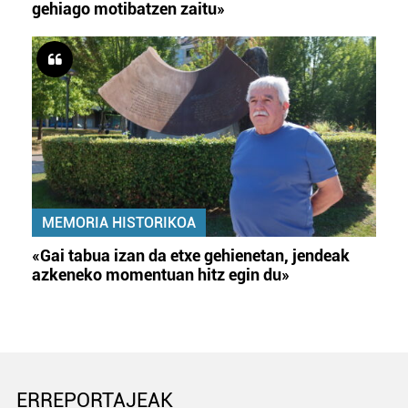
gehiago motibatzen zaitu»
MEMORIA HISTORIKOA
«Gai tabua izan da etxe gehienetan, jendeak
azkeneko momentuan hitz egin du»
ERREPORTAJEAK