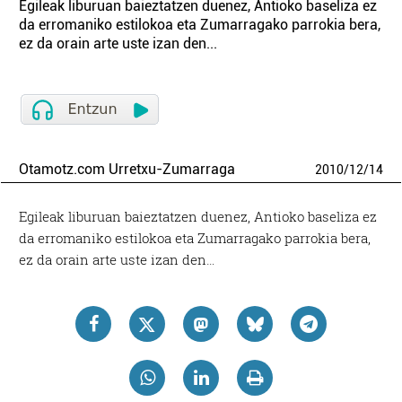
Egileak liburuan baieztatzen duenez, Antioko baseliza ez
da erromaniko estilokoa eta Zumarragako parrokia bera,
ez da orain arte uste izan den...
Otamotz.com Urretxu-Zumarraga
2010
/
12
/
14
Egileak liburuan baieztatzen duenez, Antioko baseliza ez
da erromaniko estilokoa eta Zumarragako parrokia bera,
ez da orain arte uste izan den…