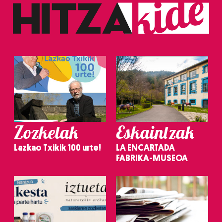
Zozketak
Eskaintzak
Lazkao Txikik 100 urte!
LA ENCARTADA
FABRIKA-MUSEOA