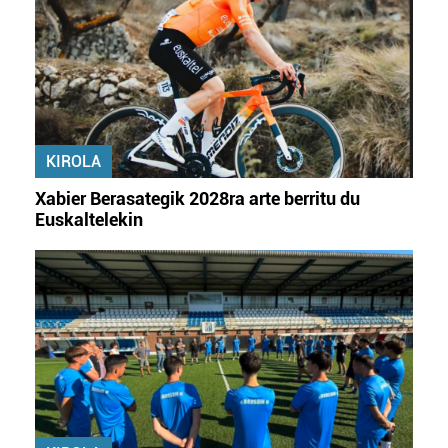
fitxategiak erabiltzen ditu. Zure esperientzia eta
zerbitzuak hobetzeko asmoz, cookie teknologiaz
baliatzen gara. Ohar hau onartuz gero, teknologia hori
erabiltzeko baimen esplizitua ematen diguzu.
Gehiago
irakurri
KIROLA
Xabier Berasategik 2028ra arte berritu du
Euskaltelekin