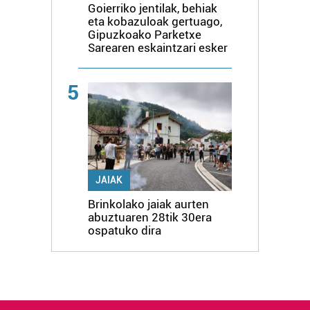
Goierriko jentilak, behiak
eta kobazuloak gertuago,
Gipuzkoako Parketxe
Sarearen eskaintzari esker
5
JAIAK
Brinkolako jaiak aurten
abuztuaren 28tik 30era
ospatuko dira