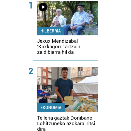
1
HILBERRIA
Jexux Mendizabal
'Kaxkagorri' artzain
zaldibiarra hil da
2
EKONOMIA
Telleria gaztak Donibane
Lohitzuneko azokara iritsi
dira