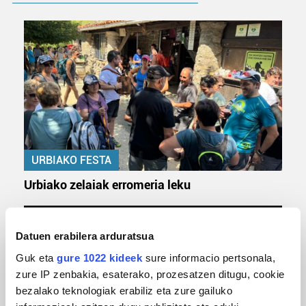
URBIAKO FESTA
Urbiako zelaiak erromeria leku
Datuen erabilera arduratsua
Guk eta
gure 1022 kideek
sure informacio pertsonala,
zure IP zenbakia, esaterako, prozesatzen ditugu, cookie
bezalako teknologiak erabiliz eta zure gailuko