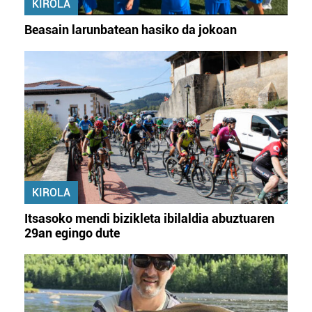
KIROLA
Beasain larunbatean hasiko da jokoan
KIROLA
Itsasoko mendi bizikleta ibilaldia abuztuaren
29an egingo dute