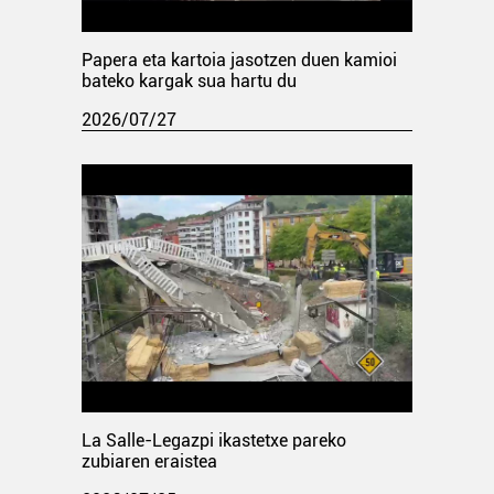
Papera eta kartoia jasotzen duen kamioi
bateko kargak sua hartu du
2026/07/27
La Salle-Legazpi ikastetxe pareko
zubiaren eraistea