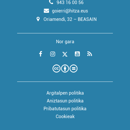
943 16 00 56
goierri@hitza.eus
Oriamendi, 32 – BEASAIN
Nor gara
Argitalpen politika
Aniztasun politika
Pribatutasun politika
Cookieak