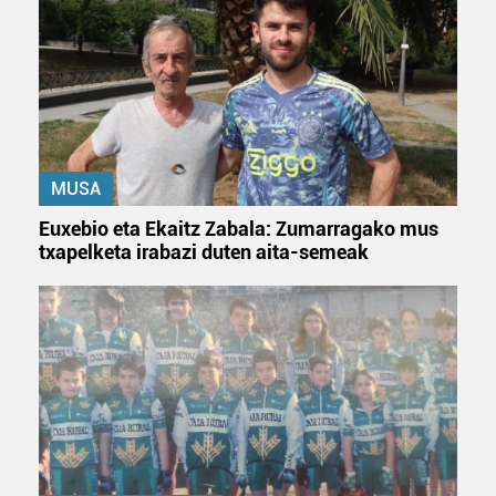
MUSA
Euxebio eta Ekaitz Zabala: Zumarragako mus
txapelketa irabazi duten aita-semeak