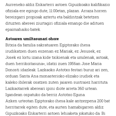
Aurreneko aldiz Enkarterri astoen Gipuzkoako kalifikazio
ofiziala ere egingo dute, 11:00etan, plazan. Arraza horren
bereizgarri propioak aztertu eta baldintzak betetzen
dituzten abereei ziurtagiri ofiziala emango die adituen
epaimahaiko batek.
Astoaren umiltasunari ohore
Bitxia da familia sakratuaren Egiptorako ihesa
irudikatzen duen eszenan ez Mariak, ez Jesusek, ez
Josek ez lortu izana kide txikienak eta umilenak, astoak,
duen herrikoitasuna», idatzi zuen 1956an Jose Maria
Donosti idazleak. Lazkaoko Astotxo festari buruz ari zen,
orduan Santa Ana monasterioko elizako irudiek eta
kaleko ibilerak osatzen zuten jaiaren sustraiez harrituta.
Lazkaotarrek abereari ipini diote arreta 360 urtean.
Igandean ospatuko da berriz Astotxo Eguna.
Azken urteotan Egiptorako ihesa kale antzezpena 200 bat
herritarrek egiten dute, eta aurten hamabigarren aldiz
Gipuzkoako Enkarterri astoen lehiaketa jokatuko da. Bi