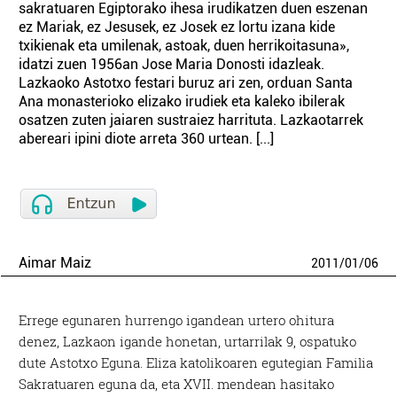
sakratuaren Egiptorako ihesa irudikatzen duen eszenan
ez Mariak, ez Jesusek, ez Josek ez lortu izana kide
txikienak eta umilenak, astoak, duen herrikoitasuna»,
idatzi zuen 1956an Jose Maria Donosti idazleak.
Lazkaoko Astotxo festari buruz ari zen, orduan Santa
Ana monasterioko elizako irudiek eta kaleko ibilerak
osatzen zuten jaiaren sustraiez harrituta. Lazkaotarrek
abereari ipini diote arreta 360 urtean. [...]
Aimar Maiz
2011
/
01
/
06
Errege egunaren hurrengo igandean urtero ohitura
denez, Lazkaon igande honetan, urtarrilak 9, ospatuko
dute Astotxo Eguna. Eliza katolikoaren egutegian Familia
Sakratuaren eguna da, eta XVII. mendean hasitako