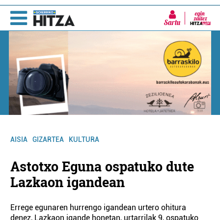
Sartu
AISIA
GIZARTEA
KULTURA
Astotxo Eguna ospatuko dute
Lazkaon igandean
Errege egunaren hurrengo igandean urtero ohitura
denez, Lazkaon igande honetan, urtarrilak 9, ospatuko