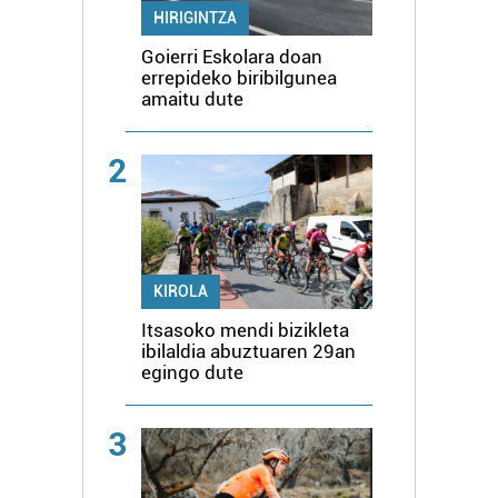
HIRIGINTZA
Goierri Eskolara doan
errepideko biribilgunea
amaitu dute
2
KIROLA
Itsasoko mendi bizikleta
ibilaldia abuztuaren 29an
egingo dute
3