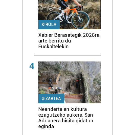
KIROLA
Xabier Berasategik 2028ra
arte berritu du
Euskaltelekin
4
GIZARTEA
Neandertalen kultura
ezagutzeko aukera, San
Adrianera bisita gidatua
eginda