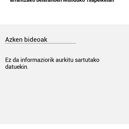
Azken bideoak
Ez da informaziorik aurkitu sartutako
datuekin.