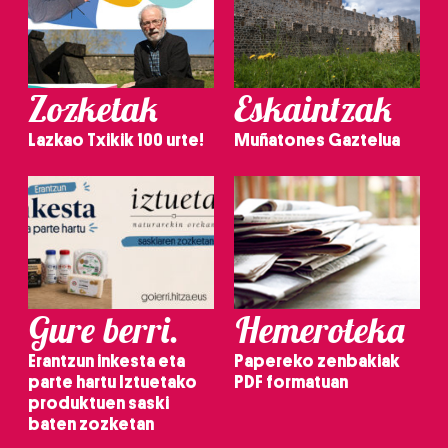
Zozketak
Eskaintzak
Lazkao Txikik 100 urte!
Muñatones Gaztelua
Gure berri.
Hemeroteka
Erantzun inkesta eta
Papereko zenbakiak
parte hartu Iztuetako
PDF formatuan
produktuen saski
baten zozketan