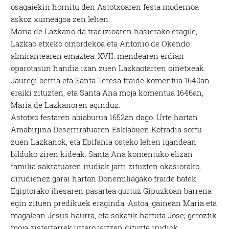
osagaiekin hornitu den Astotxoaren festa modernoa
askoz xumeagoa zen lehen.
Maria de Lazkano da tradizioaren hasierako eragile,
Lazkao etxeko oinordekoa eta Antonio de Okendo
almirantearen emaztea. XVII. mendearen erdian
oparotasun handia izan zuen Lazkaotarren oinetxeak.
Jauregi berria eta Santa Teresa fraide komentua 1640an
eraiki zituzten, eta Santa Ana moja komentua 1646an,
Maria de Lazkanoren aginduz.
Astotxo festaren abiaburua 1652an dago. Urte hartan
Amabirjina Deserriratuaren Esklabuen Kofradia sortu
zuen Lazkanok, eta Epifania osteko lehen igandean
bilduko ziren kideak. Santa Ana komentuko elizan
familia sakratuaren irudiak jarri zituzten okasiorako,
dirudienez garai hartan Donemiliagako fraide batek
Egiptorako ihesaren pasartea gurtuz Gipuzkoan barrena
egin zituen predikuek eraginda. Astoa, gainean Maria eta
magalean Jesus haurra, eta sokatik hartuta Jose; geroztik
moja zistertarrek urtero jartzen dituzte irudiok.