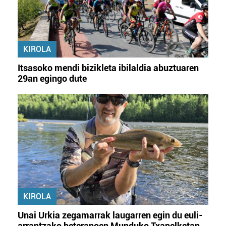
KIROLA
Itsasoko mendi bizikleta ibilaldia abuztuaren
29an egingo dute
KIROLA
Unai Urkia zegamarrak laugarren egin du euli-
arrantzako beteranoen Munduko Txapelketan