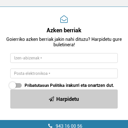
Azken berriak
Goierriko azken berriak jakin nahi dituzu? Harpidetu gure
buletinera!
Pribatutasun Politika
irakurri eta onartzen dut.
Harpidetu
943 16 00 56