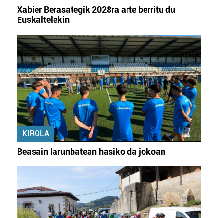
Xabier Berasategik 2028ra arte berritu du
Euskaltelekin
KIROLA
Beasain larunbatean hasiko da jokoan