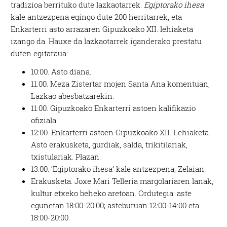
tradizioa berrituko dute lazkaotarrek.
Egiptorako ihesa
kale antzezpena egingo dute 200 herritarrek, eta
Enkarterri asto arrazaren Gipuzkoako XII. lehiaketa
izango da.
Hauxe da lazkaotarrek iganderako prestatu
duten egitaraua:
10:00. Asto diana.
11:00. Meza Zistertar mojen Santa Ana komentuan,
Lazkao abesbatzarekin.
11:00. Gipuzkoako Enkarterri astoen kalifikazio
ofiziala.
12:00. Enkarterri astoen Gipuzkoako XII. Lehiaketa.
Asto erakusketa, gurdiak, salda, trikitilariak,
txistulariak. Plazan.
13:00. ‘Egiptorako ihesa’ kale antzezpena, Zelaian.
Erakusketa. Joxe Mari Telleria margolariaren lanak,
kultur etxeko beheko aretoan. Ordutegia: aste
egunetan 18:00-20:00; asteburuan 12:00-14:00 eta
18:00-20:00.