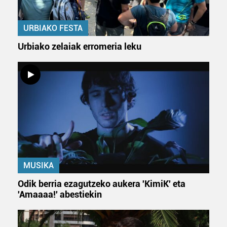
URBIAKO FESTA
Urbiako zelaiak erromeria leku
MUSIKA
Odik berria ezagutzeko aukera 'KimiK' eta
'Amaaaa!' abestiekin