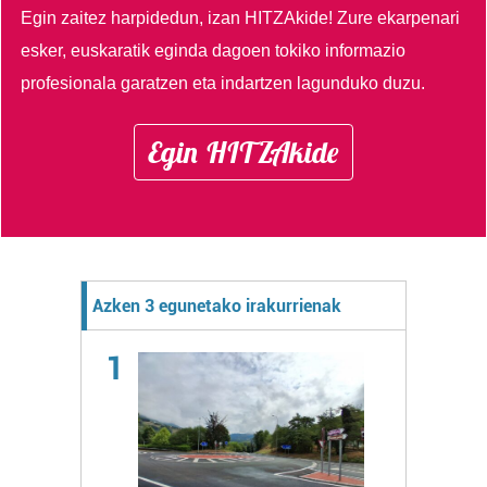
Egin zaitez harpidedun, izan HITZAkide!
Zure ekarpenari
esker, euskaratik eginda dagoen tokiko informazio
profesionala garatzen eta indartzen lagunduko duzu.
Egin HITZAkide
Azken 3 egunetako irakurrienak
1