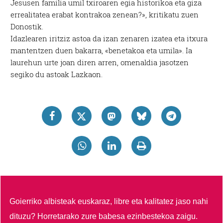
Jesusen familia umil txiroaren egia historikoa eta giza
errealitatea erabat kontrakoa zenean?», kritikatu zuen
Donostik.
Idazlearen iritziz astoa da izan zenaren izatea eta itxura
mantentzen duen bakarra, «benetakoa eta umila». Ia
laurehun urte joan diren arren, omenaldia jasotzen
segiko du astoak Lazkaon.
Goierriko albisteak euskaraz, libre eta kalitatez jaso nahi
dituzu?
Horretarako zure babesa ezinbestekoa zaigu.