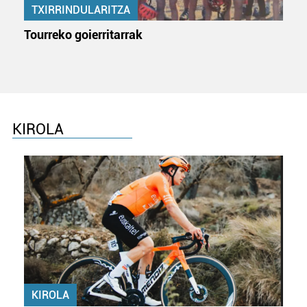
TXIRRINDULARITZA
Tourreko goierritarrak
KIROLA
KIROLA