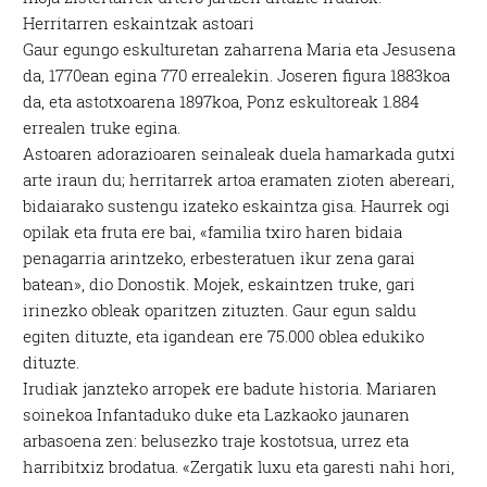
Herritarren eskaintzak astoari
Gaur egungo eskulturetan zaharrena Maria eta Jesusena
da, 1770ean egina 770 errealekin. Joseren figura 1883koa
da, eta astotxoarena 1897koa, Ponz eskultoreak 1.884
errealen truke egina.
Astoaren adorazioaren seinaleak duela hamarkada gutxi
arte iraun du; herritarrek artoa eramaten zioten abereari,
bidaiarako sustengu izateko eskaintza gisa. Haurrek ogi
opilak eta fruta ere bai, «familia txiro haren bidaia
penagarria arintzeko, erbesteratuen ikur zena garai
batean», dio Donostik. Mojek, eskaintzen truke, gari
irinezko obleak oparitzen zituzten. Gaur egun saldu
egiten dituzte, eta igandean ere 75.000 oblea edukiko
dituzte.
Irudiak janzteko arropek ere badute historia. Mariaren
soinekoa Infantaduko duke eta Lazkaoko jaunaren
arbasoena zen: belusezko traje kostotsua, urrez eta
harribitxiz brodatua. «Zergatik luxu eta garesti nahi hori,