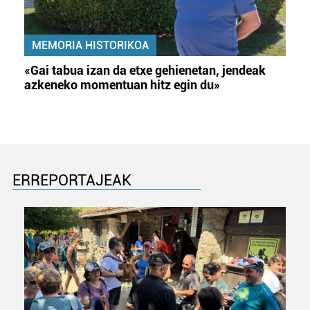
MEMORIA HISTORIKOA
«Gai tabua izan da etxe gehienetan, jendeak
azkeneko momentuan hitz egin du»
ERREPORTAJEAK