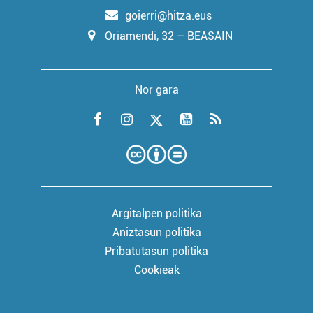
goierri@hitza.eus
Oriamendi, 32 – BEASAIN
Nor gara
Argitalpen politika
Aniztasun politika
Pribatutasun politika
Cookieak