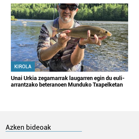
KIROLA
Unai Urkia zegamarrak laugarren egin du euli-
arrantzako beteranoen Munduko Txapelketan
Azken bideoak