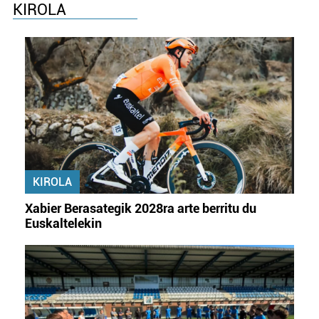
KIROLA
KIROLA
Xabier Berasategik 2028ra arte berritu du
Euskaltelekin