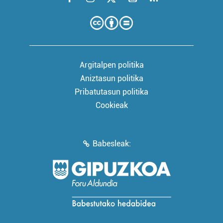
Argitalpen politika
Aniztasun politika
Pribatutasun politika
Cookieak
Babesleak: