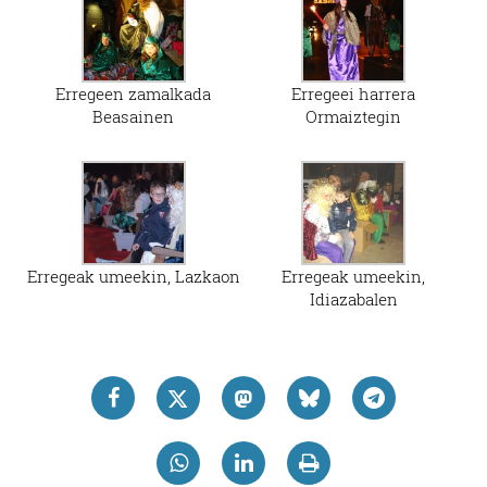
Erregeen zamalkada
Erregeei harrera
Beasainen
Ormaiztegin
Erregeak umeekin, Lazkaon
Erregeak umeekin,
Idiazabalen