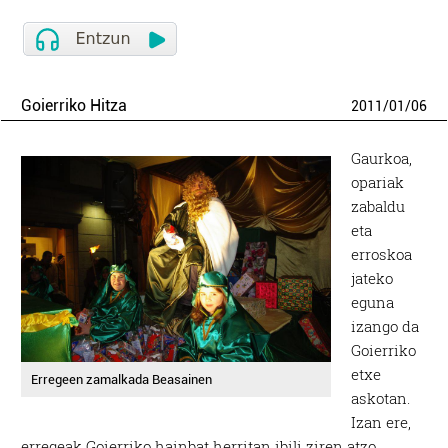
Goierriko Hitza
2011
/
01
/
06
Gaurkoa,
opariak
zabaldu
eta
erroskoa
jateko
eguna
izango da
Goierriko
etxe
Erregeen zamalkada Beasainen
askotan.
Izan ere,
erregeak Goierriko hainbat herritan ibili ziren atzo,