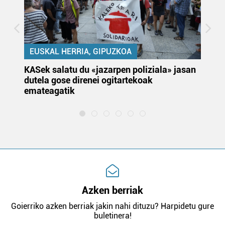
EUSKAL HERRIA, GIPUZKOA
KASek salatu du «jazarpen poliziala» jasan
Pa
dutela gose direnei ogitartekoak
da
emateagatik
«s
Azken berriak
Goierriko azken berriak jakin nahi dituzu? Harpidetu gure
buletinera!