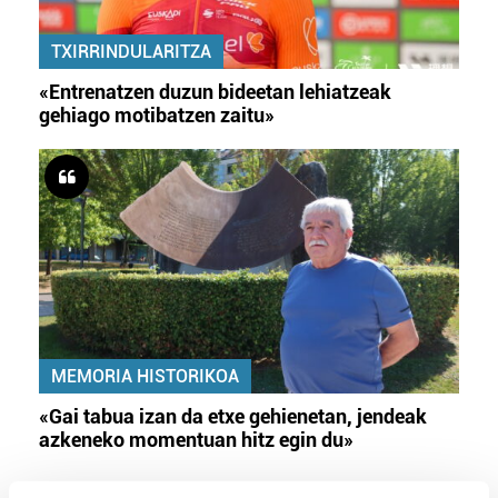
TXIRRINDULARITZA
«Entrenatzen duzun bideetan lehiatzeak
gehiago motibatzen zaitu»
MEMORIA HISTORIKOA
«Gai tabua izan da etxe gehienetan, jendeak
azkeneko momentuan hitz egin du»