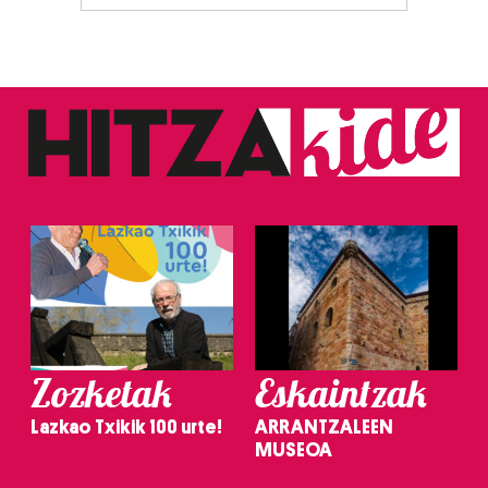
Zozketak
Eskaintzak
Lazkao Txikik 100 urte!
ARRANTZALEEN
MUSEOA