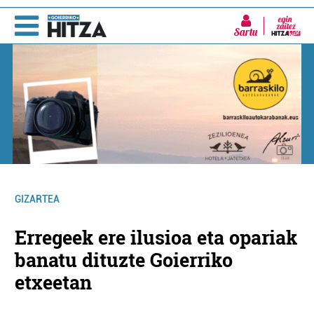
Sartu
GIZARTEA
Erregeek ere ilusioa eta opariak
banatu dituzte Goierriko
etxeetan