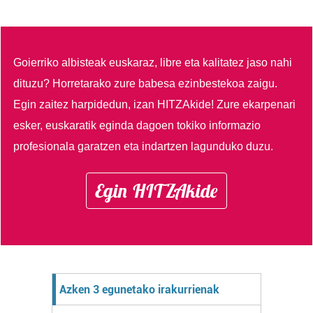
Goierriko albisteak euskaraz, libre eta kalitatez jaso nahi
dituzu?
Horretarako zure babesa ezinbestekoa zaigu.
Egin zaitez harpidedun, izan HITZAkide!
Zure ekarpenari
esker, euskaratik eginda dagoen tokiko informazio
profesionala garatzen eta indartzen lagunduko duzu.
Egin HITZAkide
Azken 3 egunetako irakurrienak