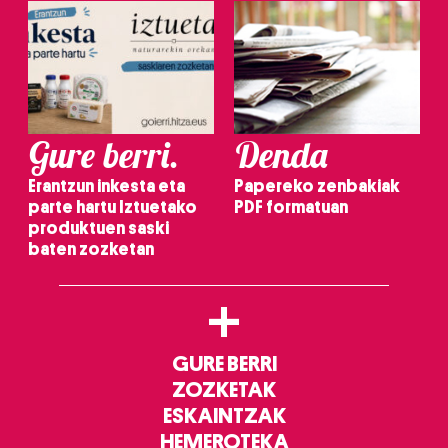
Gure berri.
Denda
Erantzun inkesta eta
Papereko zenbakiak
parte hartu Iztuetako
PDF formatuan
produktuen saski
baten zozketan
+
GURE BERRI
ZOZKETAK
ESKAINTZAK
HEMEROTEKA