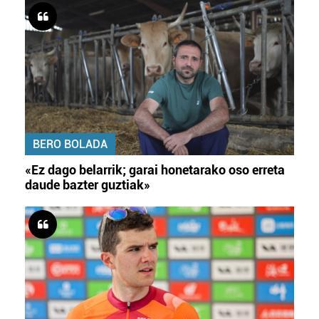
BERO BOLADA
«Ez dago belarrik; garai honetarako oso erreta
daude bazter guztiak»