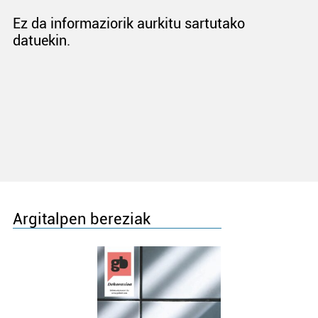
Ez da informaziorik aurkitu sartutako
datuekin.
Argitalpen bereziak