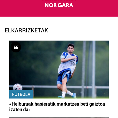
NOR GARA
ELKARRIZKETAK
FUTBOLA
«Helburuak hasieratik markatzea beti gaiztoa
izaten da»