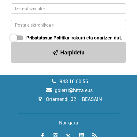
Pribatutasun Politika
irakurri eta onartzen dut.
Harpidetu
943 16 00 56
goierri@hitza.eus
Oriamendi, 32 – BEASAIN
Nor gara