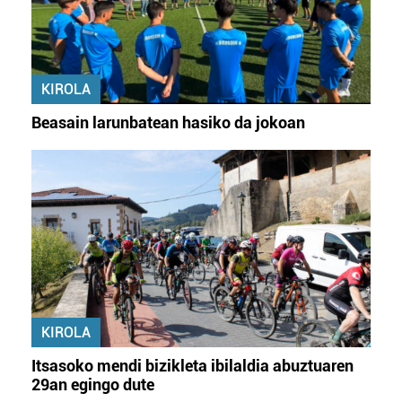
KIROLA
Beasain larunbatean hasiko da jokoan
KIROLA
Itsasoko mendi bizikleta ibilaldia abuztuaren
29an egingo dute