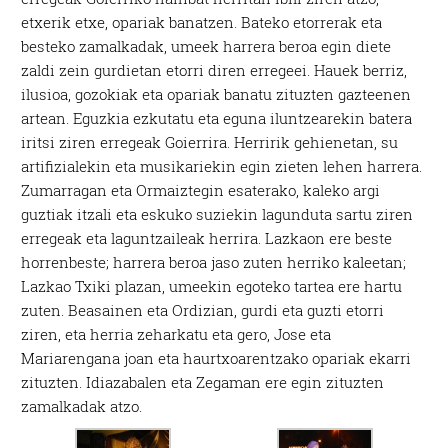
etxerik etxe, opariak banatzen. Bateko etorrerak eta
besteko zamalkadak, umeek harrera beroa egin diete
zaldi zein gurdietan etorri diren erregeei. Hauek berriz,
ilusioa, gozokiak eta opariak banatu zituzten gazteenen
artean. Eguzkia ezkutatu eta eguna iluntzearekin batera
iritsi ziren erregeak Goierrira. Herririk gehienetan, su
artifizialekin eta musikariekin egin zieten lehen harrera.
Zumarragan eta Ormaiztegin esaterako, kaleko argi
guztiak itzali eta eskuko suziekin lagunduta sartu ziren
erregeak eta laguntzaileak herrira. Lazkaon ere beste
horrenbeste; harrera beroa jaso zuten herriko kaleetan;
Lazkao Txiki plazan, umeekin egoteko tartea ere hartu
zuten. Beasainen eta Ordizian, gurdi eta guzti etorri
ziren, eta herria zeharkatu eta gero, Jose eta
Mariarengana joan eta haurtxoarentzako opariak ekarri
zituzten. Idiazabalen eta Zegaman ere egin zituzten
zamalkadak atzo.