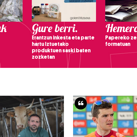
ak
Gure berri.
Hemero
Erantzun inkesta eta parte
Papereko ze
hartu Iztuetako
formatuan
produktuen saski baten
zozketan