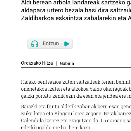
Aldi berean arbola landareak sartzeko ga
aldapara urtero bezala hasi dira saltzai
Zaldibarkoa eskaintza zabalarekin eta Al
Ordiziako Hitza
Gabiria
Halako sentsazioa zuten saltzaileak feriari behint
onenetakoa izaten eta atzokoa baino okerragoak biz
gaizki portatu zenik ezin da esan eta jendea ere i
Barazki eta fruitu aldetik zaharrak berri esan gen
Kuku lorea eta Aingeru lorea zegoen. Berak barrez
Calendula izenez ere ezagutzen da. 1,5 euroann sa
ederki ugaldu ere bai bere kaxa.