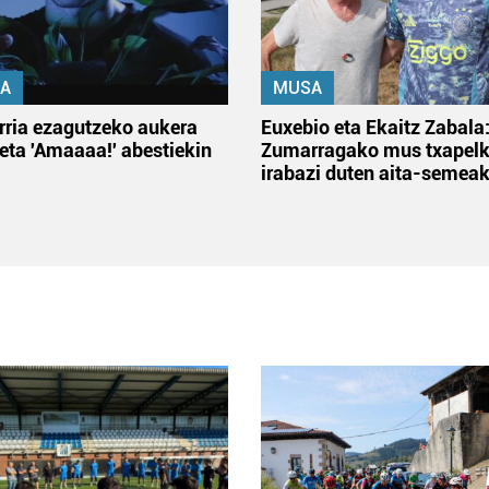
A
MUSA
rria ezagutzeko aukera
Euxebio eta Ekaitz Zabala
 eta 'Amaaaa!' abestiekin
Zumarragako mus txapelk
irabazi duten aita-semea