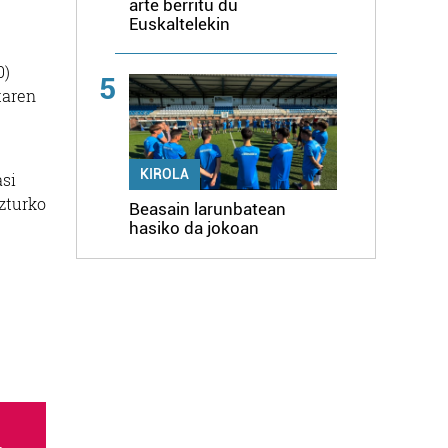
arte berritu du
Euskaltelekin
0)
5
taren
KIROLA
asi
izturko
Beasain larunbatean
hasiko da jokoan