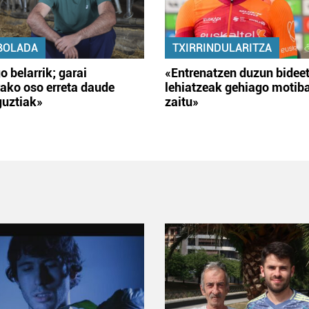
BOLADA
TXIRRINDULARITZA
o belarrik; garai
«Entrenatzen duzun bidee
ako oso erreta daude
lehiatzeak gehiago motib
guztiak»
zaitu»