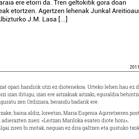
raia ere etorri da. Tren geltokitik gora doan
leak etortzen. Agertzen lehenak Junkal Areitioau
bizturko J.M. Lasa [...]
201
zat opari handirik utzi ez diotenekoa. Urteko lehen hau ez 
i izan ditugu, izan ere aitzakiak aitzaki, eguraldia behintz
nguratu zen Ordiziara, berandu badarik ere.
ezake, baina aldiz, loreetan, Maria Eugenia Agirretxeren po
 adierazten zuen: «Leitzan Mariloka esaten diote honi»,
lgai ziren bi motak, neguan ez dira galtzen eta gustuko tx