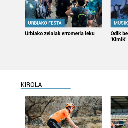
URBIAKO FESTA
MUSIK
Urbiako zelaiak erromeria leku
Odik be
'KimiK'
KIROLA