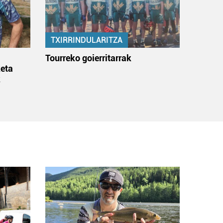
TXIRRINDULARITZA
:
Tourreko goierritarrak
eta
k