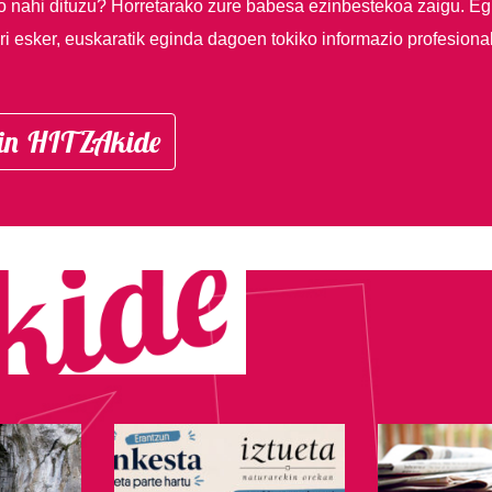
so nahi dituzu?
Horretarako zure babesa ezinbestekoa zaigu. Eg
i esker, euskaratik eginda dagoen tokiko informazio profesiona
in HITZAkide