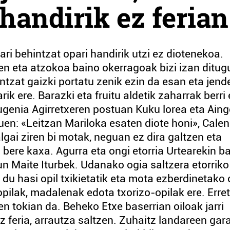
handirik ez ferian
ari behintzat opari handirik utzi ez diotenekoa.
n eta atzokoa baino okerragoak bizi izan ditug
intzat gaizki portatu zenik ezin da esan eta jend
ik ere. Barazki eta fruitu aldetik zaharrak berri
Eugenia Agirretxeren postuan Kuku lorea eta Aing
uen: «Leitzan Mariloka esaten diote honi», Cale
gai ziren bi motak, neguan ez dira galtzen eta
bere kaxa. Agurra eta ongi etorria Urtearekin b
un Maite Iturbek. Udanako ogia saltzera etorriko
du hasi opil txikietatik eta mota ezberdinetako 
-opilak, madalenak edota txorizo-opilak ere. Erret
n tokian da. Beheko Etxe baserrian oiloak jarri
az feria, arrautza saltzen. Zuhaitz landareen gar