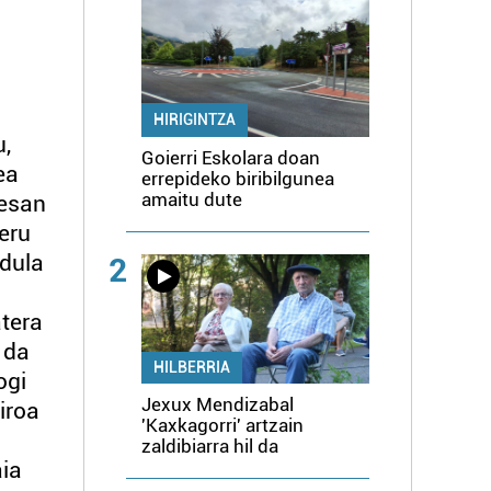
HIRIGINTZA
u,
Goierri Eskolara doan
ea
errepideko biribilgunea
amaitu dute
 esan
eru
ndula
2
atera
 da
HILBERRIA
ogi
Jexux Mendizabal
iroa
'Kaxkagorri' artzain
zaldibiarra hil da
aia