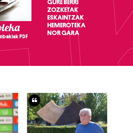
GURE BERRI
ZOZKETAK
ESKAINTZAK
teka
HEMEROTEKA
NOR GARA
nbakiak PDF