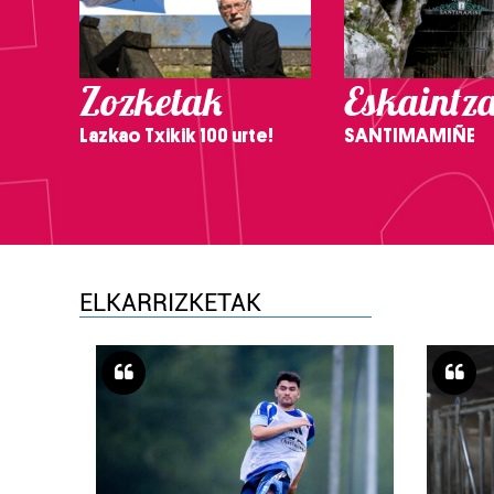
Zozketak
Eskaintz
Lazkao Txikik 100 urte!
SANTIMAMIÑE
ELKARRIZKETAK