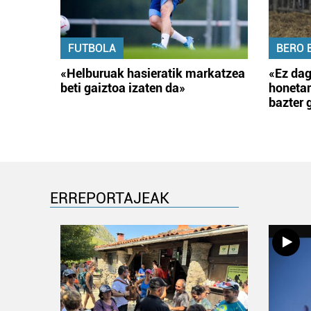
FUTBOLA
BERO 
«Helburuak hasieratik markatzea
«Ez dag
beti gaiztoa izaten da»
honetar
bazter 
ERREPORTAJEAK