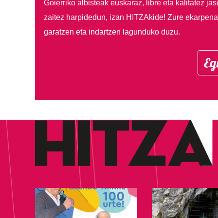
Goierriko albisteak euskaraz, libre eta kalitatez ja
zaitez harpidedun, izan HITZAkide!
Zure ekarpenar
garatzen eta indartzen lagunduko duzu.
Eg