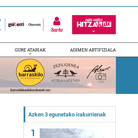
Sartu
GURE ATARIAK
ADIMEN ARTIFIZIALA
Azken 3 egunetako irakurrienak
1