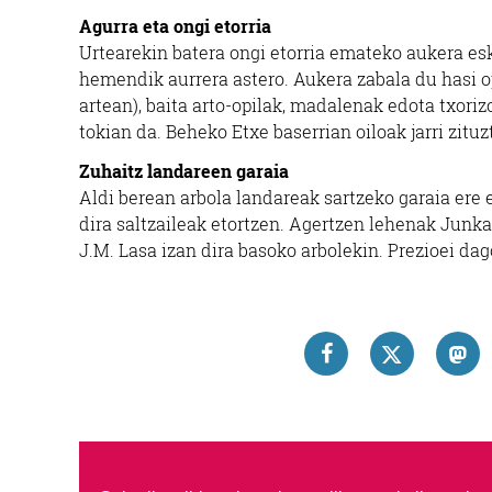
Agurra eta ongi etorria
Urtearekin batera ongi etorria emateko aukera esk
hemendik aurrera astero. Aukera zabala du hasi opi
artean), baita arto-opilak, madalenak edota txoriz
tokian da. Beheko Etxe baserrian oiloak jarri zituzt
Zuhaitz landareen garaia
Aldi berean arbola landareak sartzeko garaia ere e
dira saltzaileak etortzen. Agertzen lehenak Junka
J.M. Lasa izan dira basoko arbolekin. Prezioei dag