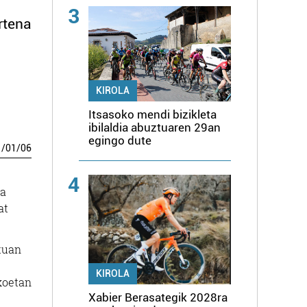
3
rtena
KIROLA
Itsasoko mendi bizikleta
ibilaldia abuztuaren 29an
egingo dute
1
/
01
/
06
4
da
at
stuan
KIROLA
okoetan
Xabier Berasategik 2028ra