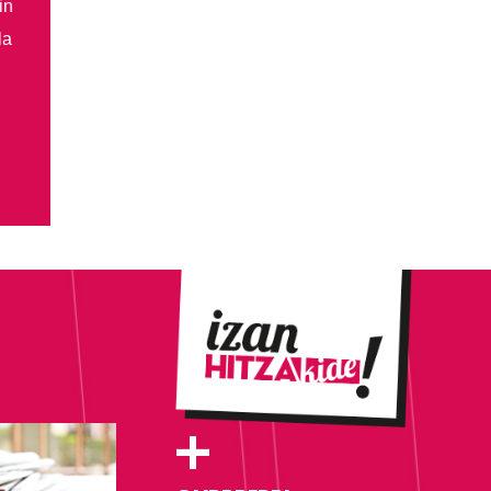
in
la
+