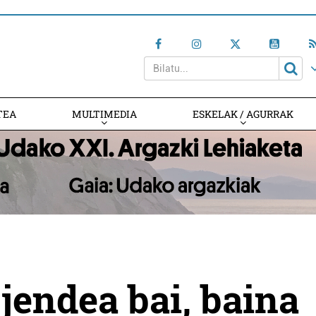
TEA
MULTIMEDIA
ESKELAK / AGURRAK
jendea bai, baina