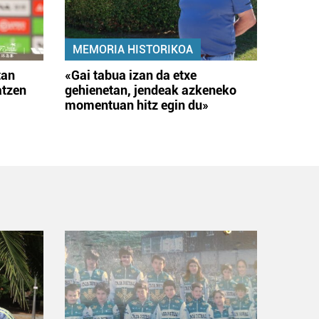
MEMORIA HISTORIKOA
tan
«Gai tabua izan da etxe
atzen
gehienetan, jendeak azkeneko
momentuan hitz egin du»