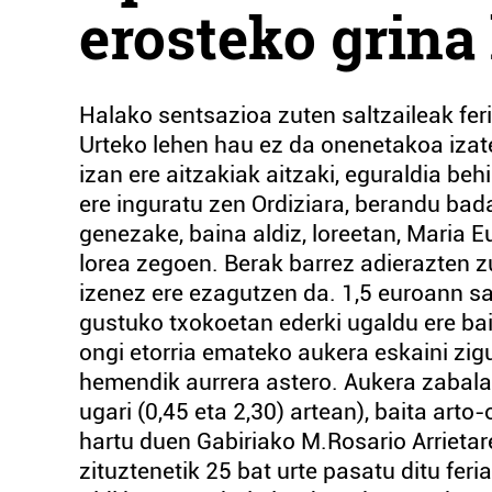
erosteko grina 
Halako sentsazioa zuten saltzaileak feri
Urteko lehen hau ez da onenetakoa izate
izan ere aitzakiak aitzaki, eguraldia beh
ere inguratu zen Ordiziara, berandu badar
genezake, baina aldiz, loreetan, Maria 
lorea zegoen. Berak barrez adierazten z
izenez ere ezagutzen da. 1,5 euroann sal
gustuko txokoetan ederki ugaldu ere bai 
ongi etorria emateko aukera eskaini zig
hemendik aurrera astero. Aukera zabala 
ugari (0,45 eta 2,30) artean), baita arto
hartu duen Gabiriako M.Rosario Arrietare
zituztenetik 25 bat urte pasatu ditu feri