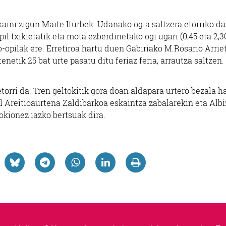
aini zigun Maite Iturbek. Udanako ogia saltzera etorriko da
l txikietatik eta mota ezberdinetako ogi ugari (0,45 eta 2,3
o-opilak ere. Erretiroa hartu duen Gabiriako M.Rosario Arrie
enetik 25 bat urte pasatu ditu feriaz feria, arrautza saltzen.
torri da. Tren geltokitik gora doan aldapara urtero bezala h
l Areitioaurtena Zaldibarkoa eskaintza zabalarekin eta Alb
okionez iazko bertsuak dira.