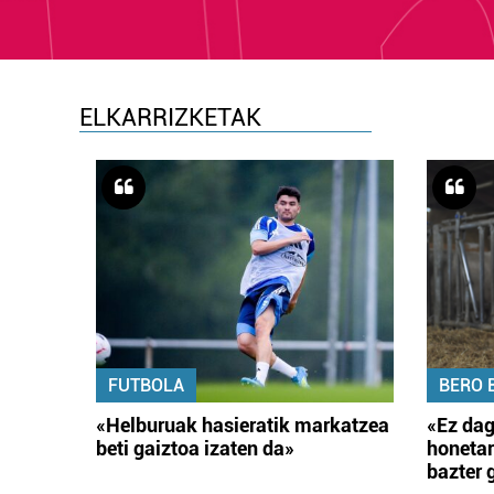
ELKARRIZKETAK
FUTBOLA
BERO 
«Helburuak hasieratik markatzea
«Ez dag
beti gaiztoa izaten da»
honetar
bazter 