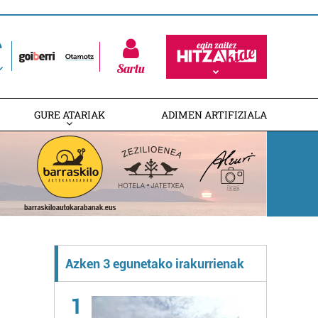
Sartu
GURE ATARIAK
ADIMEN ARTIFIZIALA
Azken 3 egunetako irakurrienak
1