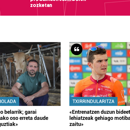
zozketan
BOLADA
TXIRRINDULARITZA
o belarrik; garai
«Entrenatzen duzun bidee
ako oso erreta daude
lehiatzeak gehiago motib
guztiak»
zaitu»