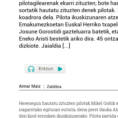
pilotagilearenak ekarri zituzten; bote 
sortatik hautatu zituzten denek pilotak.
koadrora dela. Pilota ikuskizunaren atze
Emakumezkoetan Euskal Herriko txapeldu
Josune Gorostidi gazteluarra batetik, e
Eneko Aristi bestetik ariko dira. 45 on
dizkiote. Jaialdia [...]
Aimar Maiz
Zaldibia
Herenegun hautatu zituzten pilotak Mikel Goñik et
iragarritako egiturari eutsita, dena prest dauka 
den kirol erronken ikuskizunerako. Pilota partida e