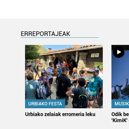
ERREPORTAJEAK
URBIAKO FESTA
MUSIK
Urbiako zelaiak erromeria leku
Odik be
'KimiK'