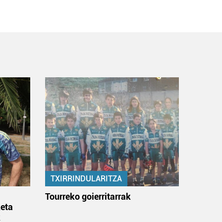
TXIRRINDULARITZA
:
Tourreko goierritarrak
eta
k