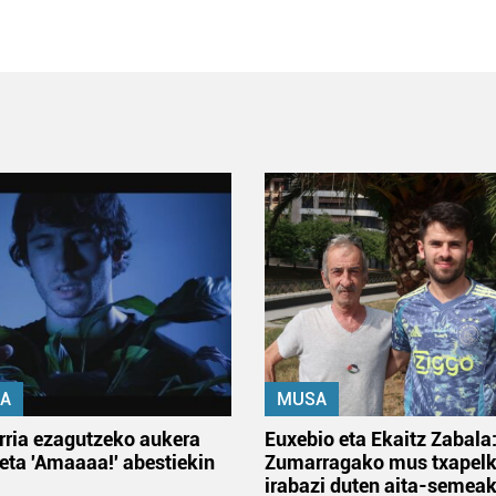
A
MUSA
rria ezagutzeko aukera
Euxebio eta Ekaitz Zabala
 eta 'Amaaaa!' abestiekin
Zumarragako mus txapelk
irabazi duten aita-semea