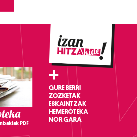
+
GURE BERRI
ZOZKETAK
ESKAINTZAK
teka
HEMEROTEKA
NOR GARA
nbakiak PDF