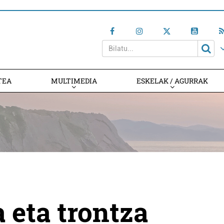
TEA
MULTIMEDIA
ESKELAK / AGURRAK
 eta trontza