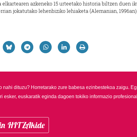
a elkartearen azkeneko 15 urteetako historia biltzen duen ik
rrian jokatutako lehenbiziko lehiaketa (Alemanian, 1996an)
so nahi dituzu?
Horretarako zure babesa ezinbestekoa zaigu. Eg
i esker, euskaratik eginda dagoen tokiko informazio profesiona
in HITZAkide