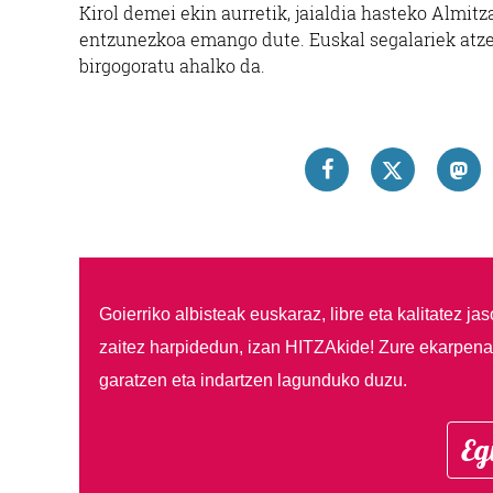
Kirol demei ekin aurretik, jaialdia hasteko Almitz
entzunezkoa emango dute. Euskal segalariek atze
birgogoratu ahalko da.
Goierriko albisteak euskaraz, libre eta kalitatez ja
zaitez harpidedun, izan HITZAkide!
Zure ekarpenar
garatzen eta indartzen lagunduko duzu.
Eg