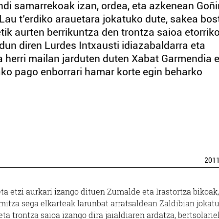
handi samarrekoak izan, ordea, eta azkenean Goñi
 Lau t’erdiko arauetara jokatuko dute, sakea bos
tik aurten berrikuntza den trontza saioa etorriko
n diren Lurdes Intxausti idiazabaldarra eta
ta herri mailan jarduten duten Xabat Garmendia 
tzako pago enborrari hamar korte egin beharko
201
a etzi aurkari izango dituen Zumalde eta Irastortza bikoak,
Almitza sega elkarteak larunbat arratsaldean Zaldibian jokat
ta trontza saioa izango dira jaialdiaren ardatza, bertsolarie