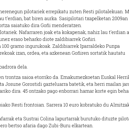
herenegun pilotariek errepikatu zuten Resti pilotalekuan. M
au t’erdian, bat biren aurka. Sasipilotari txapelketan 2009an
tortza saiatuko dira Goñi menderatzen.
otariek. Nafarraren joak eta kokapenak, nahiz lau t’erdian a
unez eraso beharko diote zaldibiarrek Goñiri.
an 100 gramo ingurukoak. Zaldibiarrek Iparraldeko Punpa
rrekoak izan, ordea, eta azkenean Goñiren sortatik hautatu
oadrora dela.
den trontza saioa etorriko da. Emakumezkoetan Euskal Herri
ta Josune Gorostidi gazteluarra batetik, eta herri mailan ja
ariko dira. 45 ontzako pago enborrari hamar korte egin beha
ibiako Resti frontoian. Sarrera 10 euro kobratuko du Almitzak
afarrak eta Sustrai Colina lapurtarrak burutuko dituzte pilot
 Gero bertso afaria dago Zubi-Buru elkartean.