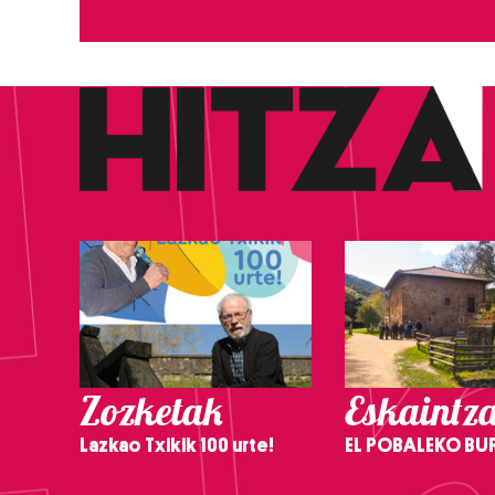
Zozketak
Eskaintz
Lazkao Txikik 100 urte!
EL POBALEKO BU