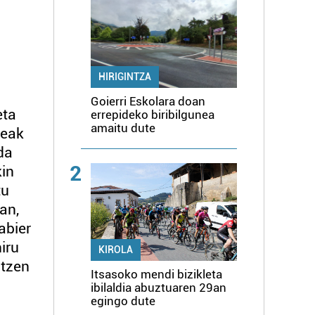
HIRIGINTZA
Goierri Eskolara doan
eta
errepideko biribilgunea
amaitu dute
teak
da
2
kin
tu
ian,
abier
iru
KIROLA
itzen
Itsasoko mendi bizikleta
ibilaldia abuztuaren 29an
egingo dute