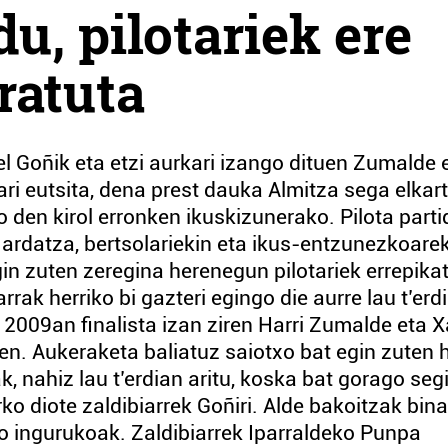
du, pilotariek ere
ratuta
l Goñik eta etzi aurkari izango dituen Zumalde 
rari eutsita, dena prest dauka Almitza sega elkar
 den kirol erronken ikuskizunerako. Pilota parti
n ardatza, bertsolariekin eta ikus-entzunezkoare
gin zuten zeregina herenegun pilotariek errepika
rrak herriko bi gazteri egingo die aurre lau t’erd
n 2009an finalista izan ziren Harri Zumalde eta X
en. Aukeraketa baliatuz saiotxo bat egin zuten h
k, nahiz lau t’erdian aritu, koska bat gorago seg
ko diote zaldibiarrek Goñiri. Alde bakoitzak bina
o ingurukoak. Zaldibiarrek Iparraldeko Punpa