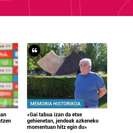
MEMORIA HISTORIKOA
tan
«Gai tabua izan da etxe
atzen
gehienetan, jendeak azkeneko
momentuan hitz egin du»