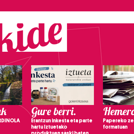
ak
Gure berri.
Hemero
RDINOLA
Erantzun inkesta eta parte
Papereko ze
hartu Iztuetako
formatuan
produktuen saski baten