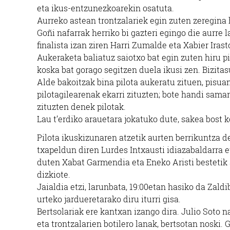
eta ikus-entzunezkoarekin osatuta.
Aurreko astean trontzalariek egin zuten zeregina 
Goñi nafarrak herriko bi gazteri egingo die aurre l
finalista izan ziren Harri Zumalde eta Xabier Iras
Aukeraketa baliatuz saiotxo bat egin zuten hiru pil
koska bat gorago segitzen duela ikusi zen. Bizitas
Alde bakoitzak bina pilota aukeratu zituen, pisu
pilotagilearenak ekarri zituzten; bote handi sama
zituzten denek pilotak.
Lau t’erdiko arauetara jokatuko dute, sakea bost k
Pilota ikuskizunaren atzetik aurten berrikuntza 
txapeldun diren Lurdes Intxausti idiazabaldarra e
duten Xabat Garmendia eta Eneko Aristi bestetik 
dizkiote.
Jaialdia etzi, larunbata, 19:00etan hasiko da Zald
urteko jardueretarako diru iturri gisa.
Bertsolariak ere kantxan izango dira. Julio Soto n
eta trontzalarien botilero lanak, bertsotan noski.