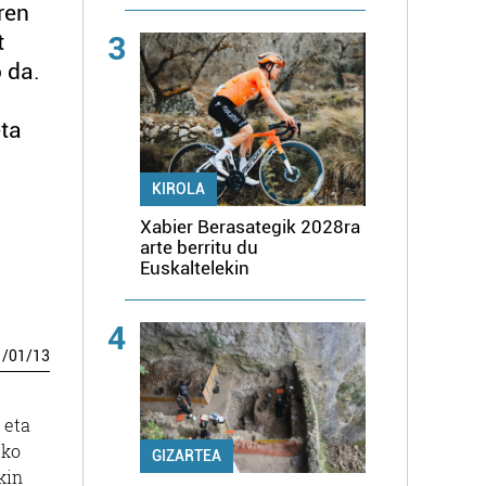
ren
t
3
 da.
eta
KIROLA
Xabier Berasategik 2028ra
arte berritu du
Euskaltelekin
4
1
/
01
/
13
 eta
uko
GIZARTEA
kin