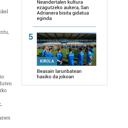
Neandertalen kultura
ezagutzeko aukera, San
ikel
Adrianera bisita gidatua
eginda
ritu,
5
KIROLA
Beasain larunbatean
ko
hasiko da jokoan
rduten
rko
,
arien