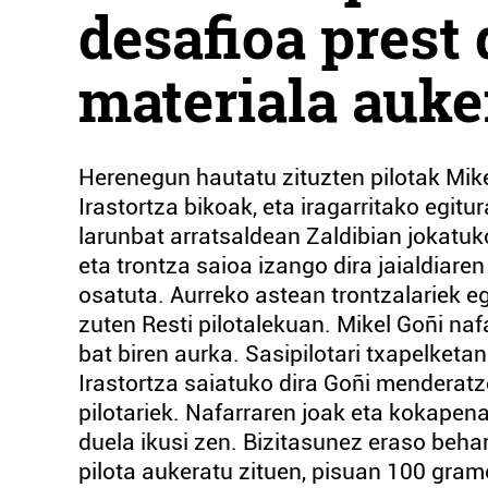
desafioa prest 
materiala auke
Herenegun hautatu zituzten pilotak Mike
Irastortza bikoak, eta iragarritako egitu
larunbat arratsaldean Zaldibian jokatuko
eta trontza saioa izango dira jaialdiare
osatuta. Aurreko astean trontzalariek e
zuten Resti pilotalekuan. Mikel Goñi nafa
bat biren aurka. Sasipilotari txapelketa
Irastortza saiatuko dira Goñi menderatz
pilotariek. Nafarraren joak eta kokapena
duela ikusi zen. Bizitasunez eraso behar
pilota aukeratu zituen, pisuan 100 gram