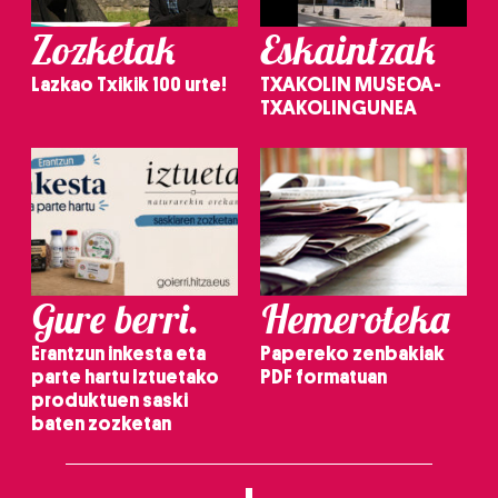
Zozketak
Eskaintzak
Lazkao Txikik 100 urte!
TXAKOLIN MUSEOA-
TXAKOLINGUNEA
Gure berri.
Hemeroteka
Erantzun inkesta eta
Papereko zenbakiak
parte hartu Iztuetako
PDF formatuan
produktuen saski
baten zozketan