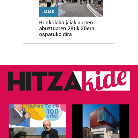
JAIAK
Brinkolako jaiak aurten
abuztuaren 28tik 30era
ospatuko dira