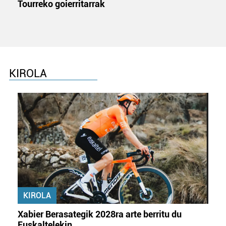
Tourreko goierritarrak
datuen atalean. Edozein unetan alda edo ken dezakezu
zure baimena Cookieen adierazpenean.
Webgune honek cookie propioak eta hirugarrenen cookie-
fitxategiak erabiltzen ditu. Zure esperientzia eta
zerbitzuak hobetzeko asmoz, cookie teknologiaz
KIROLA
baliatzen gara. Ohar hau onartuz gero, teknologia hori
erabiltzeko baimen esplizitua ematen diguzu.
Gehiago
irakurri
KIROLA
Xabier Berasategik 2028ra arte berritu du
Euskaltelekin