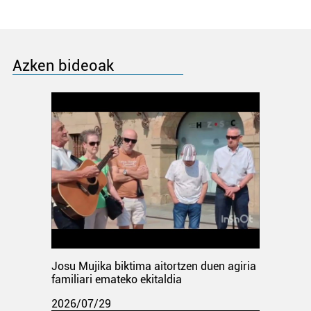
Azken bideoak
Josu Mujika biktima aitortzen duen agiria
familiari emateko ekitaldia
2026/07/29