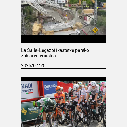
La Salle-Legazpi ikastetxe pareko
zubiaren eraistea
2026/07/25