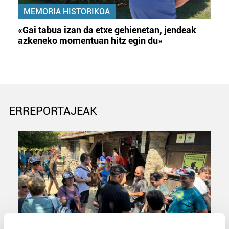
MEMORIA HISTORIKOA
«Gai tabua izan da etxe gehienetan, jendeak
azkeneko momentuan hitz egin du»
ERREPORTAJEAK