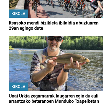
KIROLA
Itsasoko mendi bizikleta ibilaldia abuztuaren
29an egingo dute
KIROLA
Unai Urkia zegamarrak laugarren egin du euli-
arrantzako beteranoen Munduko Txapelketan