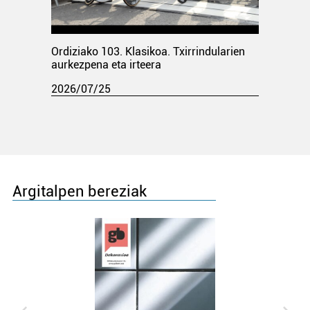
Ordiziako 103. Klasikoa. Txirrindularien
aurkezpena eta irteera
2026/07/25
Argitalpen bereziak