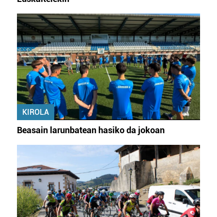
KIROLA
Beasain larunbatean hasiko da jokoan