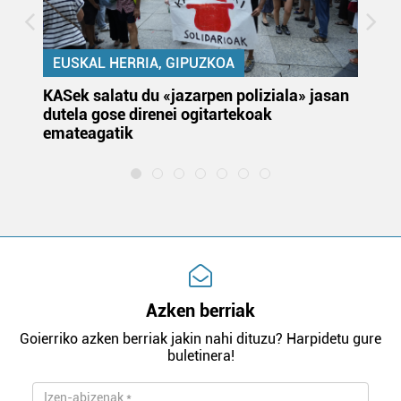
EUSKAL HERRIA, GIPUZKOA
KASek salatu du «jazarpen poliziala» jasan
Pa
dutela gose direnei ogitartekoak
da
emateagatik
«s
Azken berriak
Goierriko azken berriak jakin nahi dituzu? Harpidetu gure
buletinera!