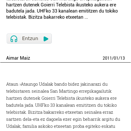
hartzen dutenek Goierri Telebista ikusteko aukera ere
badutela jada. UHFko 33 kanalean emititzen du tokiko
telebistak. Bizitza bakarreko etxeetan ...
Aimar Maiz
2011
/
01
/
13
Ataun ›Ataungo Udalak bando bidez jakinarazi du
telebistaren seinalea San Martingo errepikagailutik
hartzen dutenek Goierri Telebista ikusteko aukera ere
badutela jada. UHFko 33 kanalean emititzen du tokiko
telebistak. Bizitza bakarreko etxeetan seinalea erraz
sartzen dela-eta ez dagoela ezer egin beharrik argitu du
Udalak; familia askoko etxeetan proba egiteko eskatu