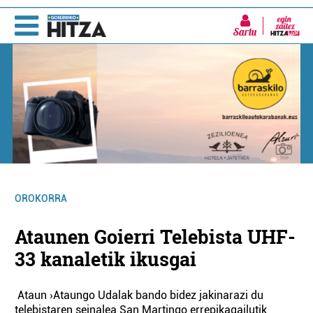
Sartu
OROKORRA
Ataunen Goierri Telebista UHF-
33 kanaletik ikusgai
Ataun ›Ataungo Udalak bando bidez jakinarazi du
telebistaren seinalea San Martingo errepikagailutik