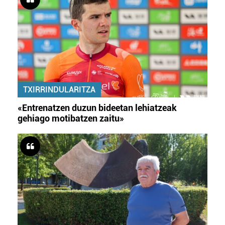
TXIRRINDULARITZA
«Entrenatzen duzun bideetan lehiatzeak
gehiago motibatzen zaitu»