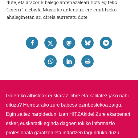
dute, eta arazorik balego antenazaleari hots egiteko.
Goierri Telebista Muskiko antenatik ere emititzeko
ahaleginetan ari direla aurreratu dute.
Goierriko albisteak euskaraz, libre eta kalitatez jaso nahi
dituzu?
Horretarako zure babesa ezinbestekoa zaigu.
Egin zaitez harpidedun, izan HITZAkide!
Zure ekarpenari
esker, euskaratik eginda dagoen tokiko informazio
profesionala garatzen eta indartzen lagunduko duzu.