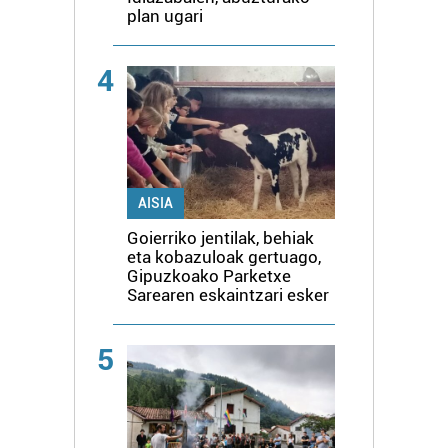
plan ugari
4
AISIA
Goierriko jentilak, behiak
eta kobazuloak gertuago,
Gipuzkoako Parketxe
Sarearen eskaintzari esker
5