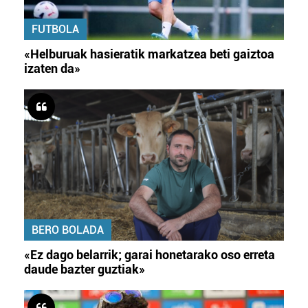
FUTBOLA
«Helburuak hasieratik markatzea beti gaiztoa
izaten da»
BERO BOLADA
«Ez dago belarrik; garai honetarako oso erreta
daude bazter guztiak»