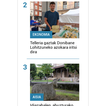
2
EKONOMIA
Telleria gaztak Donibane
Lohitzuneko azokara iritsi
dira
3
AISIA
Idiazabalen, abuzturako