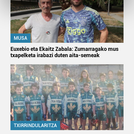
Find out more about how your personal data is processed
and set your preferences in the
details section
.
Guk eta gure bazkideek zure datu pertsonalak
prozesatzen ditugu, zure IP zenbakia, besteak beste,
MUSA
teknologia erabiliz, cookieak adibidez, iragarki eta eduki
pertsonalizatuak eskaintzeko, iragarkiak eta edukia
Euxebio eta Ekaitz Zabala: Zumarragako mus
neurtzeko, jendeari buruzko informazioa biltzeko eta
txapelketa irabazi duten aita-semeak
produktuak garatzeko. Zure datuak nork eta zertarako
erabiltzen dituen hauta dezakezu.
Bazkide batzuek ez dizute baimenik eskatzen, eta beren
interes komertzial legitimoetan babesten dira. Ikusi gure
bazkideen zerrenda, beren ustez zein helburutarako
duten interes legitimoa eta horren aurka nola egin
dezakezun ikusteko.
Lortu zure datu pertsonalak prozesatzeko moduari
TXIRRINDULARITZA
buruzko informazio gehiago eta ezarri zure lehentasunak