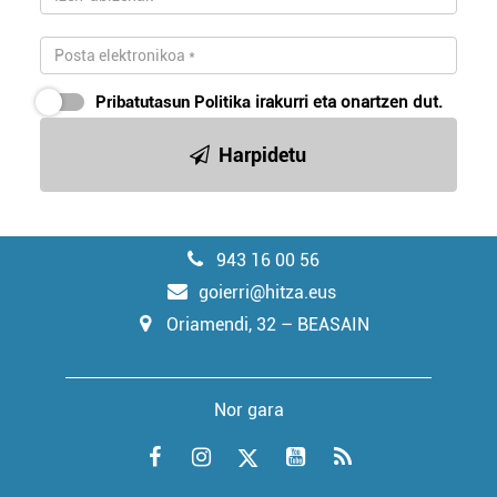
Pribatutasun Politika
irakurri eta onartzen dut.
Harpidetu
943 16 00 56
goierri@hitza.eus
Oriamendi, 32 – BEASAIN
Nor gara