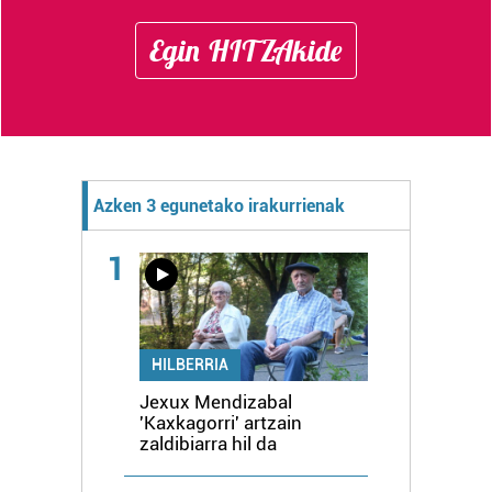
Egin HITZAkide
Azken 3 egunetako irakurrienak
1
HILBERRIA
Jexux Mendizabal
'Kaxkagorri' artzain
zaldibiarra hil da