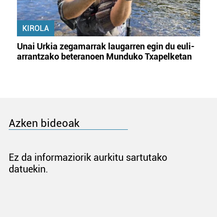
KIROLA
Unai Urkia zegamarrak laugarren egin du euli-
arrantzako beteranoen Munduko Txapelketan
Azken bideoak
Ez da informaziorik aurkitu sartutako
datuekin.