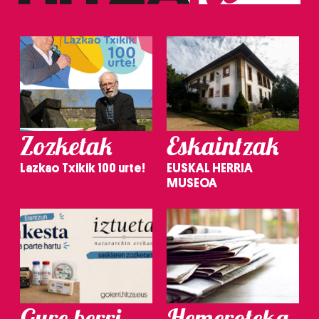
Zozketak
Eskaintzak
Lazkao Txikik 100 urte!
EUSKAL HERRIA
MUSEOA
Gure berri.
Hemeroteka