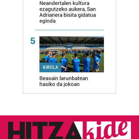
Neandertalen kultura
ezagutzeko aukera, San
Adrianera bisita gidatua
eginda
5
KIROLA
Beasain larunbatean
hasiko da jokoan