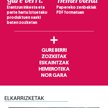
Erantzun inkesta eta
Papereko zenbakiak
parte hartu Iztuetako
PDF formatuan
produktuen saski
baten zozketan
+
GURE BERRI
ZOZKETAK
ESKAINTZAK
HEMEROTEKA
NOR GARA
ELKARRIZKETAK