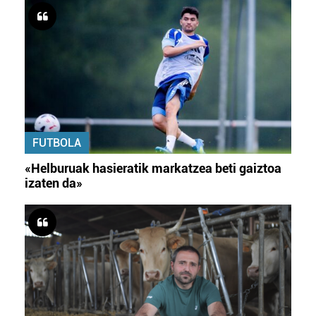
FUTBOLA
«Helburuak hasieratik markatzea beti gaiztoa
izaten da»