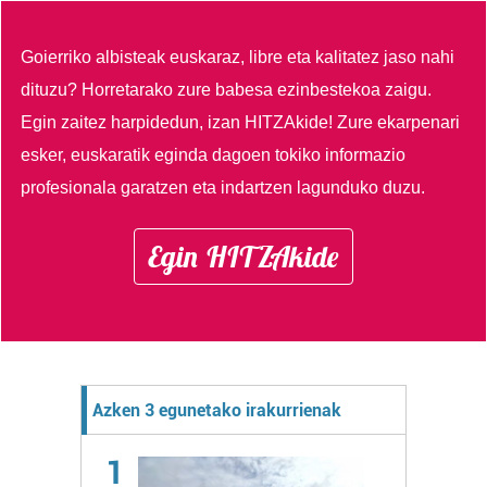
Goierriko albisteak euskaraz, libre eta kalitatez jaso nahi
dituzu?
Horretarako zure babesa ezinbestekoa zaigu.
Egin zaitez harpidedun, izan HITZAkide!
Zure ekarpenari
esker, euskaratik eginda dagoen tokiko informazio
profesionala garatzen eta indartzen lagunduko duzu.
Egin HITZAkide
Azken 3 egunetako irakurrienak
1