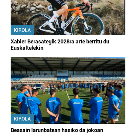
KIROLA
Xabier Berasategik 2028ra arte berritu du
Euskaltelekin
KIROLA
Beasain larunbatean hasiko da jokoan