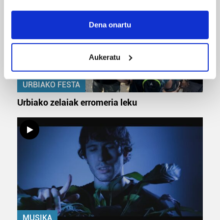
If you allow, we would also like to:
Collect information about your geographical
Dena onartu
location which can be accurate to within several
meters
Aukeratu
Identify your device by actively scanning it for
specific characteristics (fingerprinting)
Find out more about how your personal data is processed
URBIAKO FESTA
and set your preferences in the
details section
.
Urbiako zelaiak erromeria leku
Guk eta gure bazkideek zure datu pertsonalak
prozesatzen ditugu, zure IP zenbakia, besteak beste,
teknologia erabiliz, cookieak adibidez, iragarki eta eduki
pertsonalizatuak eskaintzeko, iragarkiak eta edukia
neurtzeko, jendeari buruzko informazioa biltzeko eta
produktuak garatzeko. Zure datuak nork eta zertarako
erabiltzen dituen hauta dezakezu.
Bazkide batzuek ez dizute baimenik eskatzen, eta beren
MUSIKA