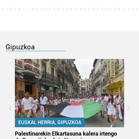
Gipuzkoa
EUSKAL HERRIA, GIPUZKOA
Palestinarekin Elkartasuna kalera irtengo
Do