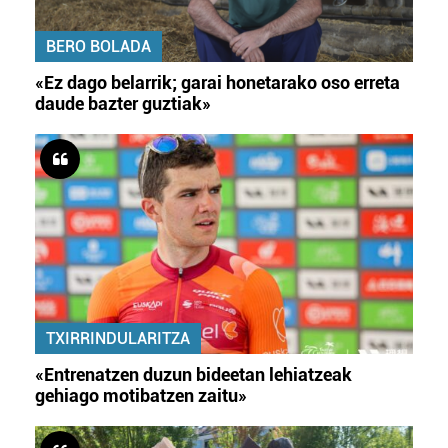
BERO BOLADA
«Ez dago belarrik; garai honetarako oso erreta
daude bazter guztiak»
TXIRRINDULARITZA
«Entrenatzen duzun bideetan lehiatzeak
gehiago motibatzen zaitu»