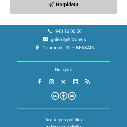
Harpidetu
943 16 00 56
goierri@hitza.eus
Oriamendi, 32 – BEASAIN
Nor gara
Argitalpen politika