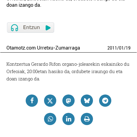
doan izango da.
Otamotz.com Urretxu-Zumarraga
2011
/
01
/
19
Kontzertua Gerardo Rifon organo-jolearekin eskainiko du
Orfeoiak, 20:00etan hasiko da, ordubete iraungo du eta
doan izango da.