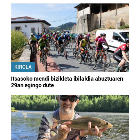
KIROLA
Itsasoko mendi bizikleta ibilaldia abuztuaren
29an egingo dute