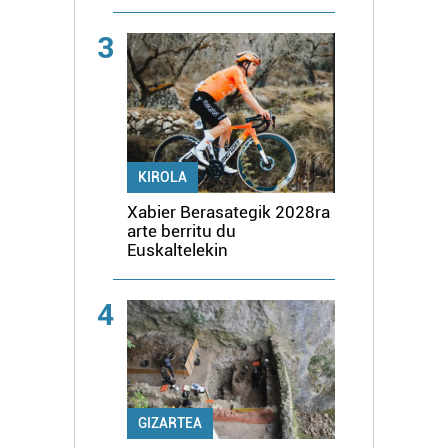
3
KIROLA
Xabier Berasategik 2028ra
arte berritu du
Euskaltelekin
4
GIZARTEA