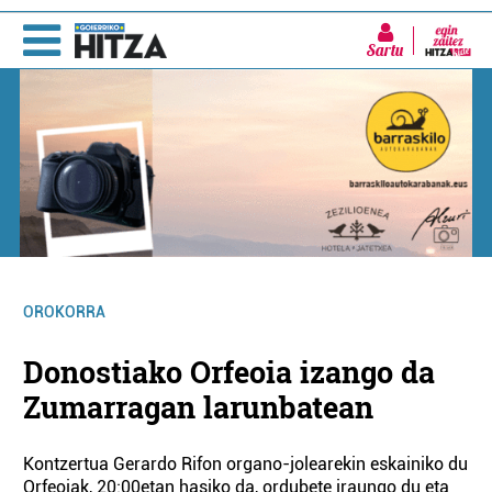
Sartu
OROKORRA
Donostiako Orfeoia izango da
Zumarragan larunbatean
Kontzertua Gerardo Rifon organo-jolearekin eskainiko du
Orfeoiak, 20:00etan hasiko da, ordubete iraungo du eta