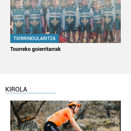
TXIRRINDULARITZA
Tourreko goierritarrak
KIROLA