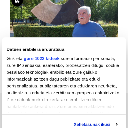
Datuen erabilera arduratsua
MEMORIA HISTORIKOA
Guk eta
gure 1022 kideek
sure informacio pertsonala,
«Gai tabua izan da etxe gehienetan, jendeak
zure IP zenbakia, esaterako, prozesatzen ditugu, cookie
azkeneko momentuan hitz egin du»
bezalako teknologiak erabiliz eta zure gailuko
informazioak azitzen dugu publizitate eta eduki
pertsonalizatua, publizitatearen eta edukiaren neurketa,
audientzia-ikerketa eta zerbitzuen garapena eskaintzeko.
Zure datuak nork eta zertarako erabiltzen dituen
hautatzeko aukera duzu. Zure onespena aldatzen edo
ERREPORTAJEAK
deuseztatzen ahal duzu edozein momentutan, Cookie
deklaraziotik edo Privacy triggerean klikatuz.
Xehetasunak ikusi