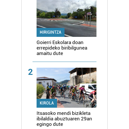
HIRIGINTZA
Goierri Eskolara doan
errepideko biribilgunea
amaitu dute
2
KIROLA
Itsasoko mendi bizikleta
ibilaldia abuztuaren 29an
egingo dute