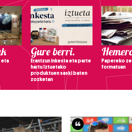
ak
Gure berri.
Hemero
 eta
Erantzun inkesta eta parte
Papereko ze
hartu Iztuetako
formatuan
produktuen saski baten
zozketan