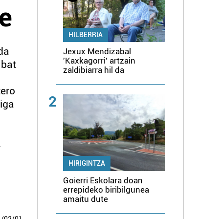
e
HILBERRIA
da
Jexux Mendizabal
'Kaxkagorri' artzain
 bat
zaldibiarra hil da
tero
2
riga
.
HIRIGINTZA
Goierri Eskolara doan
errepideko biribilgunea
amaitu dute