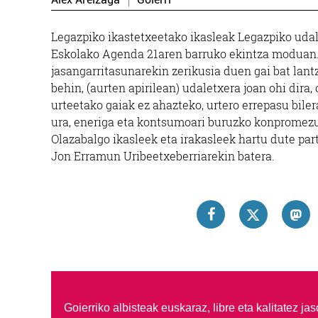
Legazpiko ikastetxeetako ikasleak Legazpiko udal
Eskolako Agenda 21aren barruko ekintza moduan.
jasangarritasunarekin zerikusia duen gai bat lant
behin, (aurten apirilean) udaletxera joan ohi dir
urteetako gaiak ez ahazteko, urtero errepasu bile
ura, eneriga eta kontsumoari buruzko konpromezu
Olazabalgo ikasleek eta irakasleek hartu dute par
Jon Erramun Uribeetxeberriarekin batera.
Goierriko albisteak euskaraz, libre eta kalitatez ja