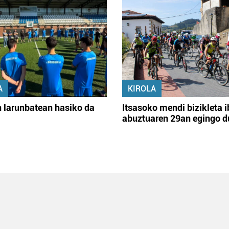
A
KIROLA
 larunbatean hasiko da
Itsasoko mendi bizikleta i
abuztuaren 29an egingo d