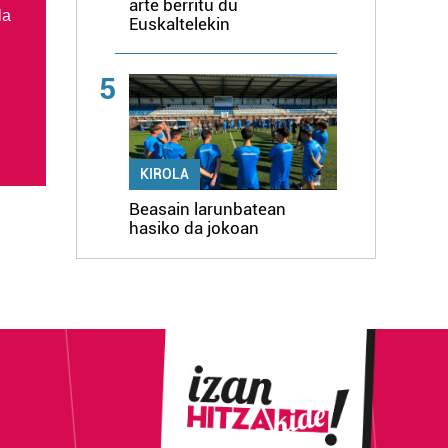
arte berritu du
la
Euskaltelekin
5
KIROLA
Beasain larunbatean
hasiko da jokoan