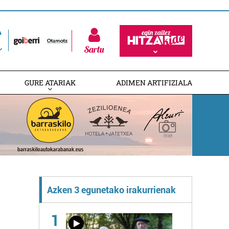
Sartu
GURE ATARIAK
ADIMEN ARTIFIZIALA
Azken 3 egunetako irakurrienak
1