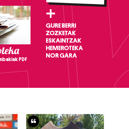
+
GURE BERRI
ZOZKETAK
ESKAINTZAK
teka
HEMEROTEKA
NOR GARA
nbakiak PDF