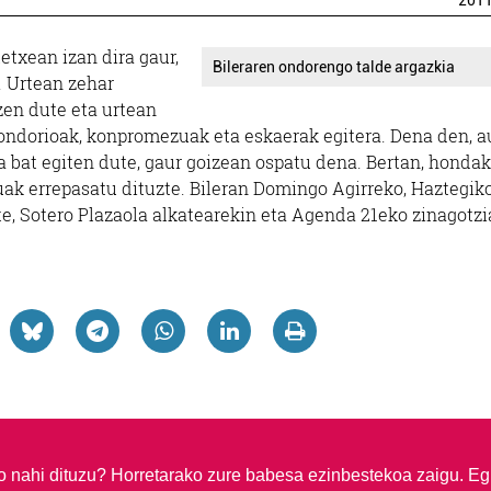
201
etxean izan dira gaur,
Bileraren ondorengo talde argazkia
 Urtean zehar
zen dute eta urtean
a, ondorioak, konpromezuak eta eskaerak egitera. Dena den, a
ra bat egiten dute, gaur goizean ospatu dena. Bertan, hondak
ak errepasatu dituzte. Bileran Domingo Agirreko, Haztegiko
te, Sotero Plazaola alkatearekin eta Agenda 21eko zinagotz
so nahi dituzu?
Horretarako zure babesa ezinbestekoa zaigu. Eg