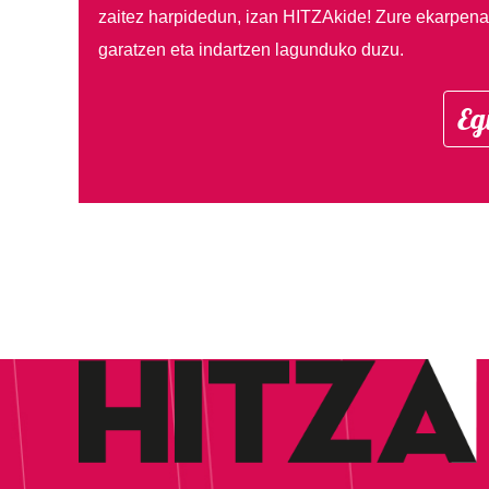
zaitez harpidedun, izan HITZAkide!
Zure ekarpenar
garatzen eta indartzen lagunduko duzu.
Eg