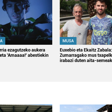
A
MUSA
rria ezagutzeko aukera
Euxebio eta Ekaitz Zabala
 eta 'Amaaaa!' abestiekin
Zumarragako mus txapelk
irabazi duten aita-semea