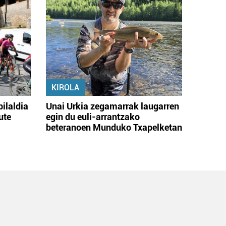
KIROLA
bilaldia
Unai Urkia zegamarrak laugarren
ute
egin du euli-arrantzako
beteranoen Munduko Txapelketan