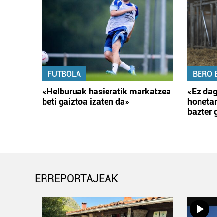
FUTBOLA
BERO 
«Helburuak hasieratik markatzea
«Ez dag
beti gaiztoa izaten da»
honetar
bazter 
ERREPORTAJEAK