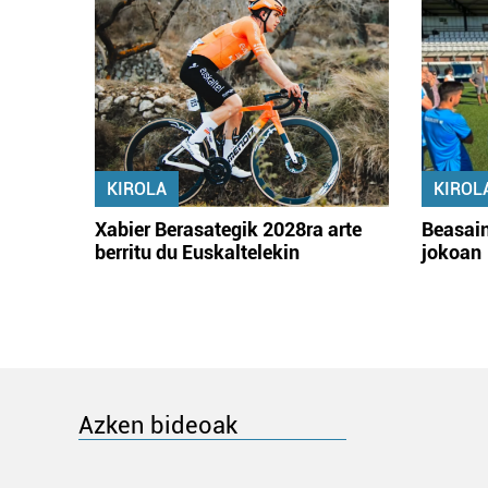
KIROLA
KIROL
Xabier Berasategik 2028ra arte
Beasain
berritu du Euskaltelekin
jokoan
Azken bideoak