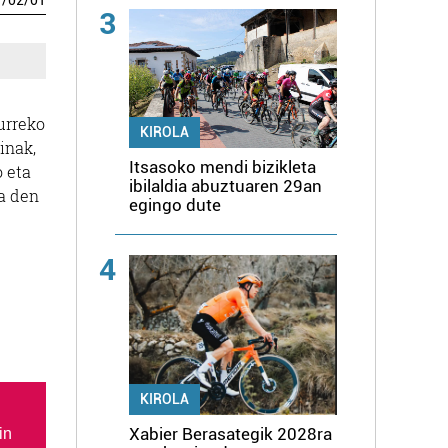
1
/
02
/
01
3
urreko
KIROLA
inak,
Itsasoko mendi bizikleta
 eta
ibilaldia abuztuaren 29an
ia den
egingo dute
4
KIROLA
Xabier Berasategik 2028ra
in