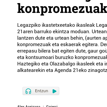
konpromezuak 
Legazpiko ikastetxeetako ikasleak Lega
21aren barruko ekintza moduan. Urtean 
lantzen dute eta urtean behin, (aurten ap
konpromezuak eta eskaerak egitera. Den
errepasu bilera bat egiten dute, gaur go
eta kontsumoari buruzko konpromezuak 
Haztegiko eta Olazabalgo ikasleek eta i
alkatearekin eta Agenda 21eko zinagotz
Alex Areizaga
Goierri