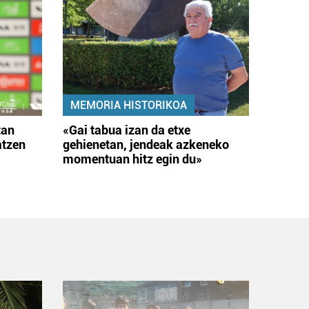
MEMORIA HISTORIKOA
tan
«Gai tabua izan da etxe
atzen
gehienetan, jendeak azkeneko
momentuan hitz egin du»