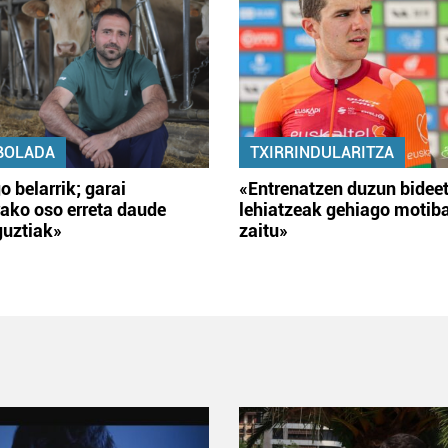
BOLADA
TXIRRINDULARITZA
o belarrik; garai
«Entrenatzen duzun bidee
ako oso erreta daude
lehiatzeak gehiago motib
guztiak»
zaitu»