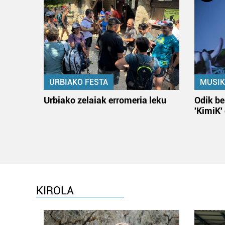
URBIAKO FESTA
MUSIK
Urbiako zelaiak erromeria leku
Odik be
'KimiK'
KIROLA