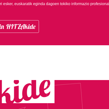
i esker, euskaratik eginda dagoen tokiko informazio profesiona
in HITZAkide