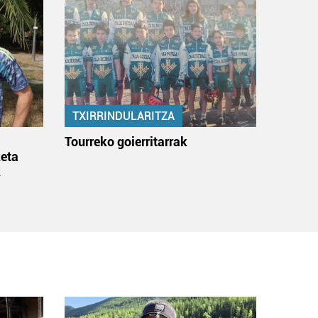
TXIRRINDULARITZA
:
Tourreko goierritarrak
eta
k