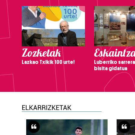
Zozketak
Eskaintz
Lazkao Txikik 100 urte!
Luberriko sarrera
bisita gidatua
ELKARRIZKETAK