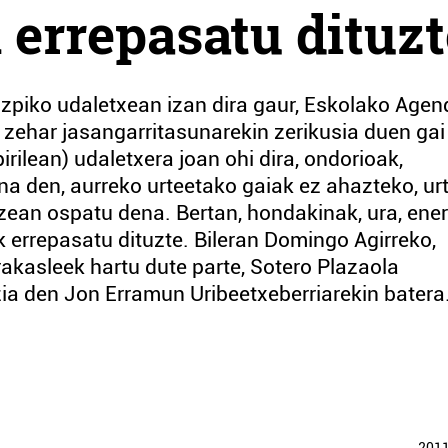
errepasatu dituzt
zpiko udaletxean izan dira gaur, Eskolako Agen
zehar jasangarritasunarekin zerikusia duen gai
irilean) udaletxera joan ohi dira, ondorioak,
a den, aurreko urteetako gaiak ez ahazteko, ur
izean ospatu dena. Bertan, hondakinak, ura, ene
errepasatu dituzte. Bileran Domingo Agirreko,
rakasleek hartu dute parte, Sotero Plazaola
ia den Jon Erramun Uribeetxeberriarekin batera