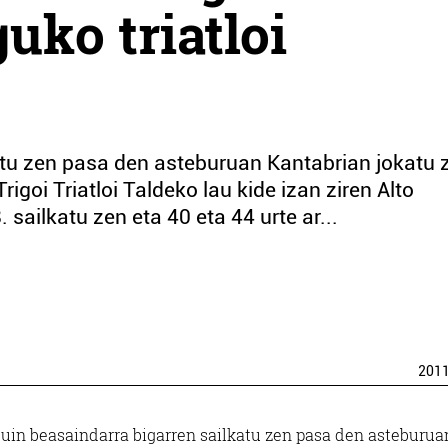
uko triatloi
atu zen pasa den asteburuan Kantabrian jokatu 
rigoi Triatloi Taldeko lau kide izan ziren Alto
sailkatu zen eta 40 eta 44 urte ar...
201
uin beasaindarra bigarren sailkatu zen pasa den asteburua