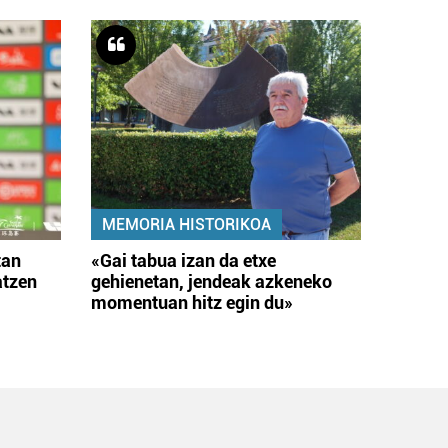
MEMORIA HISTORIKOA
tan
«Gai tabua izan da etxe
atzen
gehienetan, jendeak azkeneko
momentuan hitz egin du»