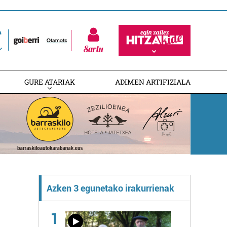
Sartu
GURE ATARIAK
ADIMEN ARTIFIZIALA
Azken 3 egunetako irakurrienak
1