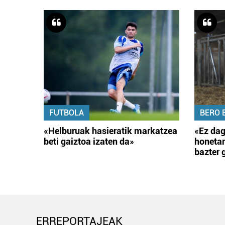
FUTBOLA
BERO 
«Helburuak hasieratik markatzea
«Ez dag
beti gaiztoa izaten da»
honetar
bazter 
ERREPORTAJEAK