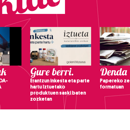
ak
Gure berri.
Denda
OA-
Erantzun inkesta eta parte
Papereko ze
A
hartu Iztuetako
formatuan
produktuen saski baten
zozketan