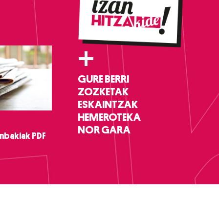
+
GURE BERRI
ZOZKETAK
ESKAINTZAK
HEMEROTEKA
NOR GARA
nbakiak PDF