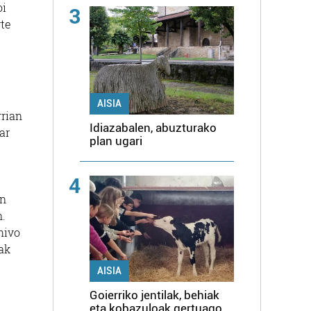
oi
3
rte
AISIA
rrian
Idiazabalen, abuzturako
ar
plan ugari
4
en
n.
hivo
ak
AISIA
Goierriko jentilak, behiak
eta kobazuloak gertuago,