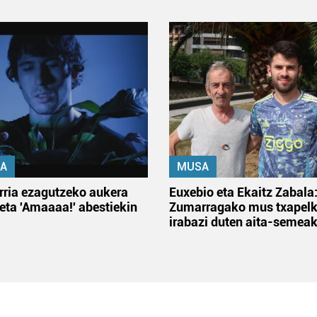
A
MUSA
rria ezagutzeko aukera
Euxebio eta Ekaitz Zabala
 eta 'Amaaaa!' abestiekin
Zumarragako mus txapelk
irabazi duten aita-semea