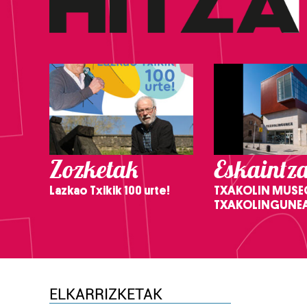
Zozketak
Eskaintz
Lazkao Txikik 100 urte!
TXAKOLIN MUSE
TXAKOLINGUNE
ELKARRIZKETAK