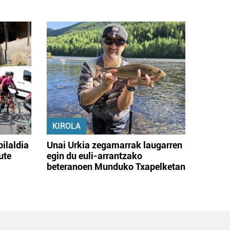
KIROLA
bilaldia
Unai Urkia zegamarrak laugarren
ute
egin du euli-arrantzako
beteranoen Munduko Txapelketan