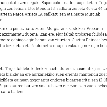
ian jokatu zen neguko Espainiako triatloi txapelketan. Trig
gin zen lehian. Etor Mendia 18. sailkatu zen eta 40 eta 44 u
rtean Naroa Arrieta 19. sailkatu zen eta Maite Murgiak
a.
kin eta penaz hartu zuten Murgiaren ezustekoa. Probaren
azpimarratu dutena. Izan ere, elur faltak probaren ibilbdea
ometro gehiago egin behar izan zituzten. Guztira Reinosa he
etro bizikletan eta 6 kilometro iraupen eskia eginez egin beh
a Trigoi taldeko kideek zehaztu dutenez hasieratik jarri z
 eta bizikletan ere aurkariekiko zuen errenta mantendu zue
zikleta gainean gogor aritu ondoren bigarren iritsi zen El C
Erguin aurrea hartzen saiatu bazen ere ezin izan zuen, neke
saitu baitzen.