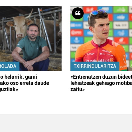
BOLADA
TXIRRINDULARITZA
o belarrik; garai
«Entrenatzen duzun bidee
ako oso erreta daude
lehiatzeak gehiago motib
guztiak»
zaitu»