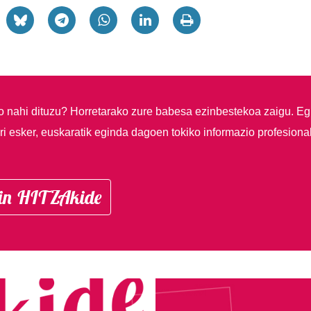
so nahi dituzu?
Horretarako zure babesa ezinbestekoa zaigu. Eg
i esker, euskaratik eginda dagoen tokiko informazio profesiona
in HITZAkide