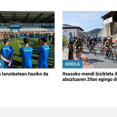
A
KIROLA
 larunbatean hasiko da
Itsasoko mendi bizikleta i
abuztuaren 29an egingo d