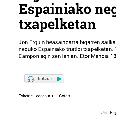
Espainiako neg
txapelketan
Jon Erguin beasaindarra bigarren sailk
neguko Espainiako triatloi txapelketan. T
Campon egin zen lehian. Etor Mendia 18. 
Eskeine Legorburu
Goierri
Jon Erg