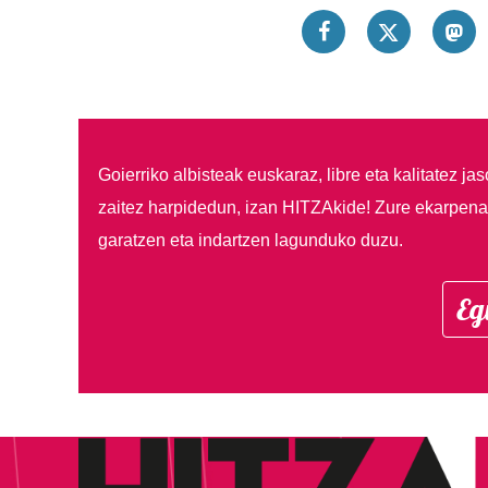
Goierriko albisteak euskaraz, libre eta kalitatez ja
zaitez harpidedun, izan HITZAkide!
Zure ekarpenar
garatzen eta indartzen lagunduko duzu.
Eg