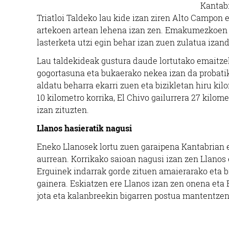
Kantabr
Triatloi Taldeko lau kide izan ziren Alto Campon e
artekoen artean lehena izan zen. Emakumezkoen a
lasterketa utzi egin behar izan zuen zulatua izand
Lau taldekideak gustura daude lortutako emaitze
gogortasuna eta bukaerako nekea izan da probatik 
aldatu beharra ekarri zuen eta bizikletan hiru kil
10 kilometro korrika, El Chivo gailurrera 27 kilom
izan zituzten.
Llanos hasieratik nagusi
Eneko Llanosek lortu zuen garaipena Kantabrian et
aurrean. Korrikako saioan nagusi izan zen Llanos
Erguinek indarrak gorde zituen amaierarako eta bi
gainera. Eskiatzen ere Llanos izan zen onena eta 
jota eta kalanbreekin bigarren postua mantentzen 