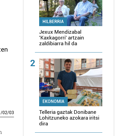
HILBERRIA
Jexux Mendizabal
'Kaxkagorri' artzain
zaldibiarra hil da
zen
2
EKONOMIA
Telleria gaztak Donibane
1
/
02
/
03
Lohitzuneko azokara iritsi
dira
n