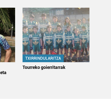
TXIRRINDULARITZA
:
Tourreko goierritarrak
eta
k