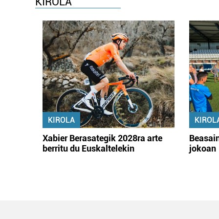
KIROLA
KIROLA
KIROL
Xabier Berasategik 2028ra arte
Beasain
berritu du Euskaltelekin
jokoan