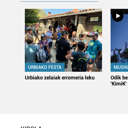
URBIAKO FESTA
MUSIK
Urbiako zelaiak erromeria leku
Odik be
'KimiK'