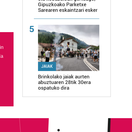
Gipuzkoako Parketxe
Sarearen eskaintzari esker
5
in
la
JAIAK
Brinkolako jaiak aurten
abuztuaren 28tik 30era
ospatuko dira