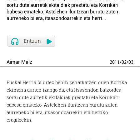
sortu dute aurretik ekitaldiak prestatu eta Korrikari
babesa emateko. Astelehen iluntzean burutu zuten
aurreneko bilera, itsasondoarrekin eta herri...
Aimar Maiz
2011
/
02
/
03
Euskal Herria bi urtez behin zeharkatzen duen Korrika
ekimena aurten izango da, eta Itsasondon batzordea
sortu dute aurretik ekitaldiak prestatu eta Korrikari
babesa emateko. Astelehen iluntzean burutu zuten
aurreneko bilera, itsasondoarrekin eta herriko
eragileekin.