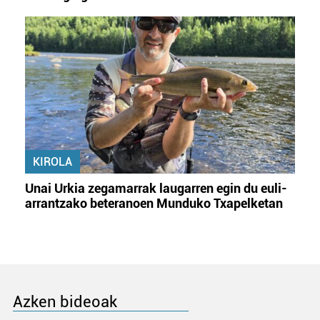
KIROLA
Unai Urkia zegamarrak laugarren egin du euli-
arrantzako beteranoen Munduko Txapelketan
Azken bideoak