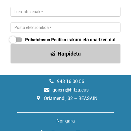
Pribatutasun Politika
irakurri eta onartzen dut.
Harpidetu
943 16 00 56
goierri@hitza.eus
Oriamendi, 32 – BEASAIN
Nor gara