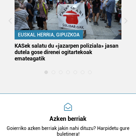
EUSKAL HERRIA, GIPUZKOA
KASek salatu du «jazarpen poliziala» jasan
Pa
dutela gose direnei ogitartekoak
da
emateagatik
«s
Azken berriak
Goierriko azken berriak jakin nahi dituzu? Harpidetu gure
buletinera!