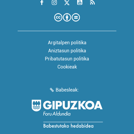
Argitalpen politika
Aniztasun politika
Pribatutasun politika
Cookieak
Babesleak: