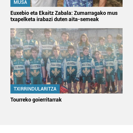
MUSA
irakurri
Euxebio eta Ekaitz Zabala: Zumarragako mus
txapelketa irabazi duten aita-semeak
TXIRRINDULARITZA
Tourreko goierritarrak