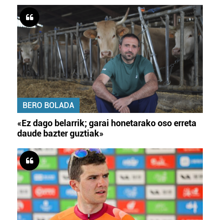
BERO BOLADA
«Ez dago belarrik; garai honetarako oso erreta
daude bazter guztiak»