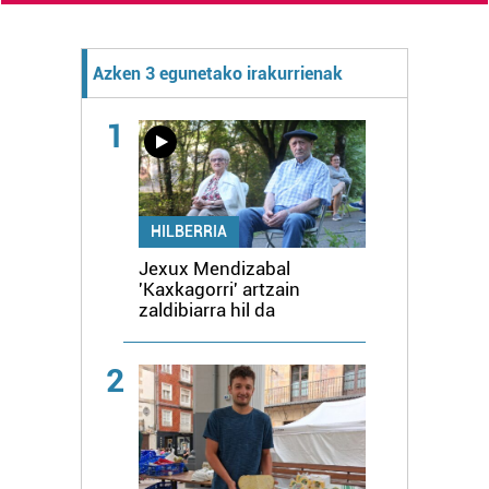
Azken 3 egunetako irakurrienak
1
HILBERRIA
Jexux Mendizabal
'Kaxkagorri' artzain
zaldibiarra hil da
2