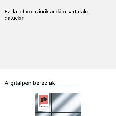
Ez da informaziorik aurkitu sartutako
datuekin.
Argitalpen bereziak