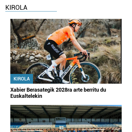
KIROLA
KIROLA
Xabier Berasategik 2028ra arte berritu du
Euskaltelekin