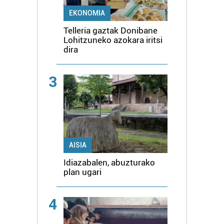
EKONOMIA
Telleria gaztak Donibane
Lohitzuneko azokara iritsi
dira
3
AISIA
Idiazabalen, abuzturako
plan ugari
4