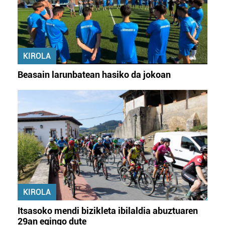
KIROLA
Beasain larunbatean hasiko da jokoan
KIROLA
Itsasoko mendi bizikleta ibilaldia abuztuaren
29an egingo dute