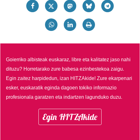
Goierriko albisteak euskaraz, libre eta kalitatez jaso nahi
dituzu?
Horretarako zure babesa ezinbestekoa zaigu.
Egin zaitez harpidedun, izan HITZAkide!
Zure ekarpenari
esker, euskaratik eginda dagoen tokiko informazio
profesionala garatzen eta indartzen lagunduko duzu.
Egin HITZAkide