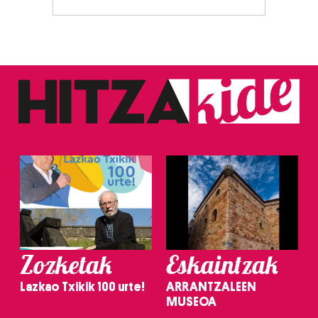
Zozketak
Eskaintzak
Lazkao Txikik 100 urte!
ARRANTZALEEN
MUSEOA