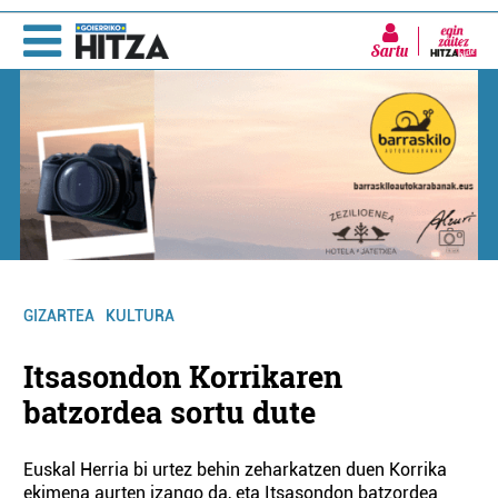
Sartu
GIZARTEA
KULTURA
Itsasondon Korrikaren
batzordea sortu dute
Euskal Herria bi urtez behin zeharkatzen duen Korrika
ekimena aurten izango da, eta Itsasondon batzordea