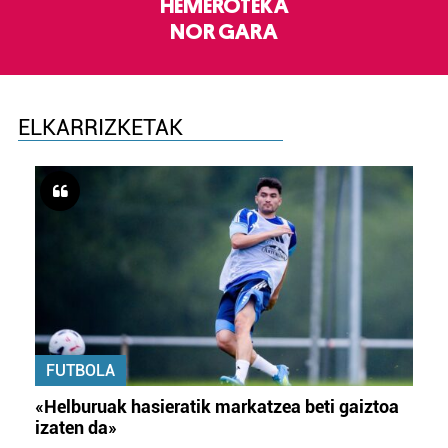
HEMEROTEKA
NOR GARA
ELKARRIZKETAK
FUTBOLA
«Helburuak hasieratik markatzea beti gaiztoa
izaten da»