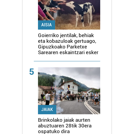
AISIA
Goierriko jentilak, behiak
eta kobazuloak gertuago,
Gipuzkoako Parketxe
Sarearen eskaintzari esker
5
JAIAK
Brinkolako jaiak aurten
abuztuaren 28tik 30era
ospatuko dira