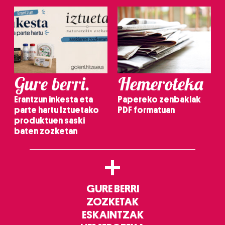
Gure berri.
Hemeroteka
Erantzun inkesta eta
Papereko zenbakiak
parte hartu Iztuetako
PDF formatuan
produktuen saski
baten zozketan
+
GURE BERRI
ZOZKETAK
ESKAINTZAK