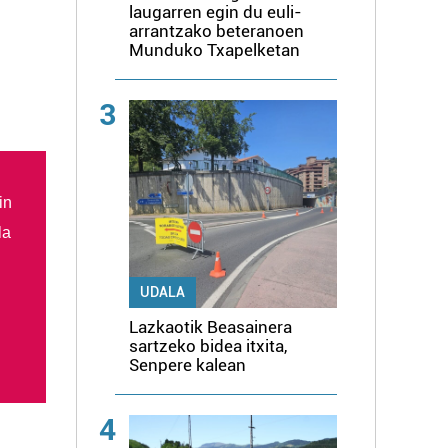
laugarren egin du euli-
arrantzako beteranoen
Munduko Txapelketan
3
in
la
UDALA
Lazkaotik Beasainera
sartzeko bidea itxita,
Senpere kalean
4