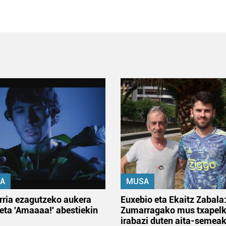
A
MUSA
rria ezagutzeko aukera
Euxebio eta Ekaitz Zabala
 eta 'Amaaaa!' abestiekin
Zumarragako mus txapelk
irabazi duten aita-semea