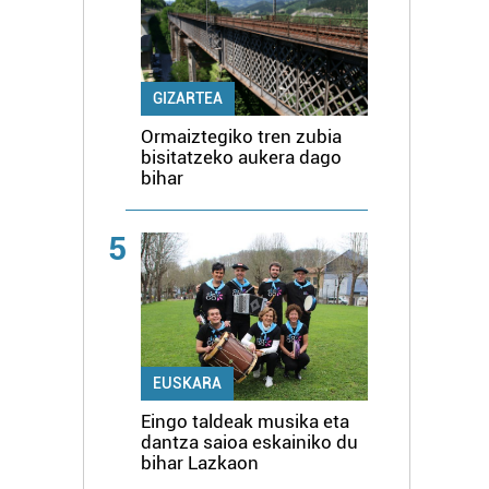
GIZARTEA
Ormaiztegiko tren zubia
bisitatzeko aukera dago
bihar
5
EUSKARA
Eingo taldeak musika eta
dantza saioa eskainiko du
bihar Lazkaon