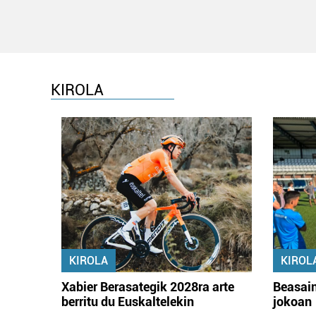
KIROLA
KIROLA
KIROL
Xabier Berasategik 2028ra arte
Beasain
berritu du Euskaltelekin
jokoan