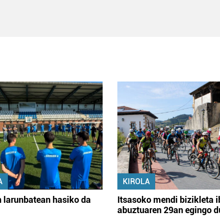
A
KIROLA
 larunbatean hasiko da
Itsasoko mendi bizikleta i
abuztuaren 29an egingo d