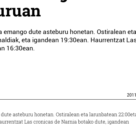
uruan
a emango dute asteburu honetan. Ostiralean et
aldiak, eta igandean 19:30ean. Haurrentzat La
an 16:30ean.
201
dute asteburu honetan. Ostiralean eta larunbatean 22:00et
aurrentzat Las cronicas de Narnia botako dute, igandean