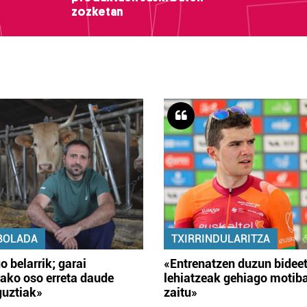
zozketan
BOLADA
TXIRRINDULARITZA
o belarrik; garai
«Entrenatzen duzun bidee
ako oso erreta daude
lehiatzeak gehiago motib
guztiak»
zaitu»