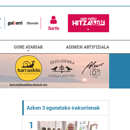
Sartu
GURE ATARIAK
ADIMEN ARTIFIZIALA
Azken 3 egunetako irakurrienak
1