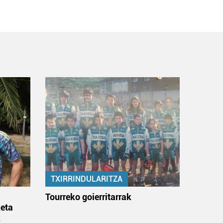
TXIRRINDULARITZA
:
Tourreko goierritarrak
eta
k