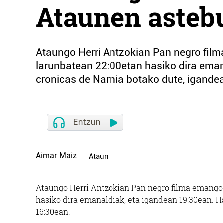
Ataunen asteb
Ataungo Herri Antzokian Pan negro film
larunbatean 22:00etan hasiko dira eman
cronicas de Narnia botako dute, igande
Aimar Maiz
Ataun
Ataungo Herri Antzokian Pan negro filma emango 
hasiko dira emanaldiak, eta igandean 19:30ean. H
16:30ean.