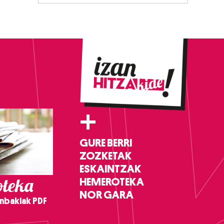
+
GURE BERRI
ZOZKETAK
ESKAINTZAK
teka
HEMEROTEKA
NOR GARA
nbakiak PDF