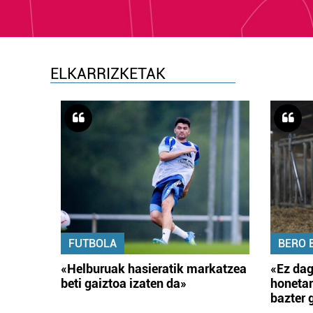
ELKARRIZKETAK
FUTBOLA
BERO 
«Helburuak hasieratik markatzea
«Ez dag
beti gaiztoa izaten da»
honetar
bazter 