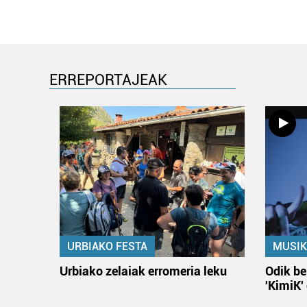
ERREPORTAJEAK
URBIAKO FESTA
MUSIK
Urbiako zelaiak erromeria leku
Odik be
'KimiK'