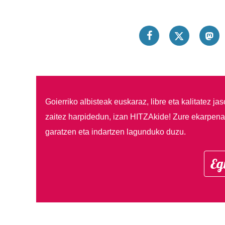
Goierriko albisteak euskaraz, libre eta kalitatez ja
zaitez harpidedun, izan HITZAkide!
Zure ekarpenar
garatzen eta indartzen lagunduko duzu.
Eg