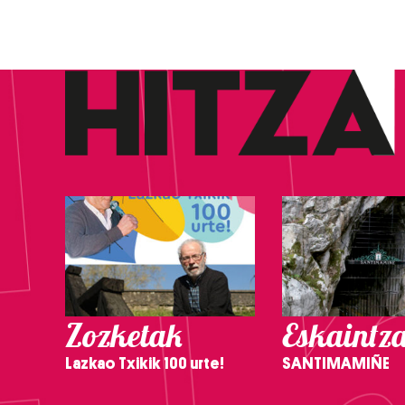
Zozketak
Eskaintz
Lazkao Txikik 100 urte!
SANTIMAMIÑE