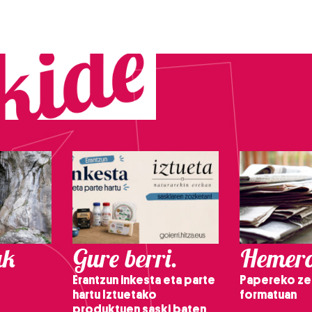
ak
Gure berri.
Hemero
Erantzun inkesta eta parte
Papereko ze
hartu Iztuetako
formatuan
produktuen saski baten