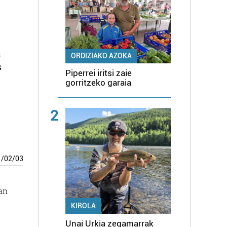
a
ORDIZIAKO AZOKA
s
Piperrei iritsi zaie
gorritzeko garaia
2
1
/
02
/
03
an
KIROLA
Unai Urkia zegamarrak