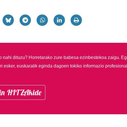
so nahi dituzu?
Horretarako zure babesa ezinbestekoa zaigu. Eg
i esker, euskaratik eginda dagoen tokiko informazio profesiona
in HITZAkide