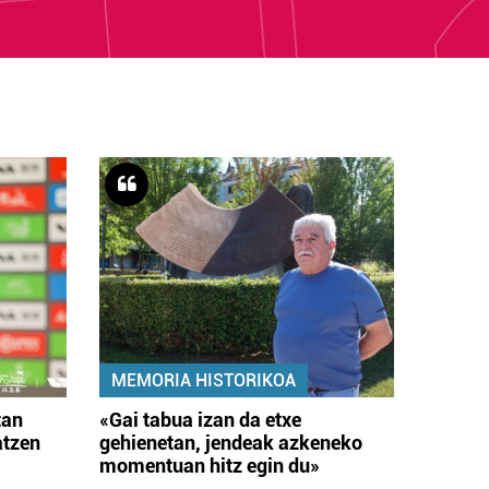
MEMORIA HISTORIKOA
tan
«Gai tabua izan da etxe
atzen
gehienetan, jendeak azkeneko
momentuan hitz egin du»