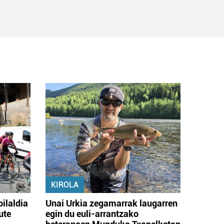
KIROLA
bilaldia
Unai Urkia zegamarrak laugarren
ute
egin du euli-arrantzako