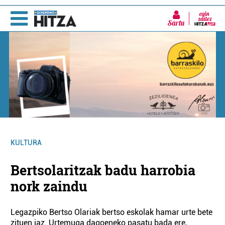
Sartu
KULTURA
Bertsolaritzak badu harrobia
nork zaindu
Legazpiko Bertso Olariak bertso eskolak hamar urte bete
zituen iaz. Urtemuga dagoeneko pasatu bada ere,