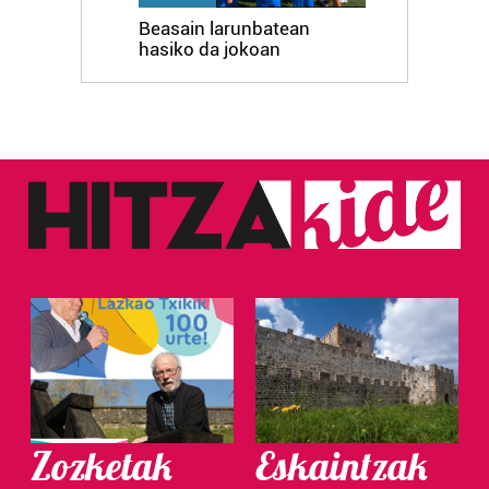
Beasain larunbatean
hasiko da jokoan
Zozketak
Eskaintzak