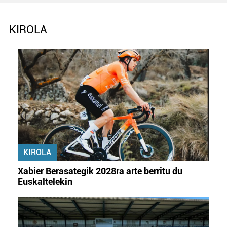
KIROLA
KIROLA
Xabier Berasategik 2028ra arte berritu du
Euskaltelekin