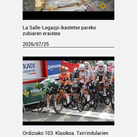
La Salle-Legazpi ikastetxe pareko
zubiaren eraistea
2026/07/25
Ordiziako 103. Klasikoa. Txirrindularien