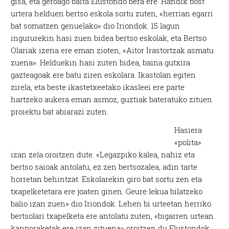
gisa, eta geroago baita Elustondo bera ere. Handik bost
urtera helduen bertso eskola sortu zuten, «herrian egarri
bat somatzen genuelako» dio Iriondok. 15 lagun
ingururekin hasi zuen bidea bertso eskolak, eta Bertso
Olariak izena ere eman zioten, «Aitor Irastortzak asmatu
zuena». Helduekin hasi zuten bidea, baina gutxira
gazteagoak ere batu ziren eskolara. Ikastolan egiten
zirela, eta beste ikastetxeetako ikasleei ere parte
hartzeko aukera eman asmoz, guztiak bateratuko zituen
proiektu bat abiarazi zuten.
Hasiera
«polita»
izan zela oroitzen dute. «Legazpiko kalea, nahiz eta
bertso saioak antolatu, ez zen bertsozalea, adin tarte
horretan behintzat. Eskolarekin giro bat sortu zen eta
txapelketetara ere joaten ginen. Geure lekua bilatzeko
balio izan zuen» dio Iriondok. Lehen bi urteetan herriko
bertsolari txapelketa ere antolatu zuten, «bigarren urtean
kanporaketak ere izan zituena» oroitzen du Elustondok.