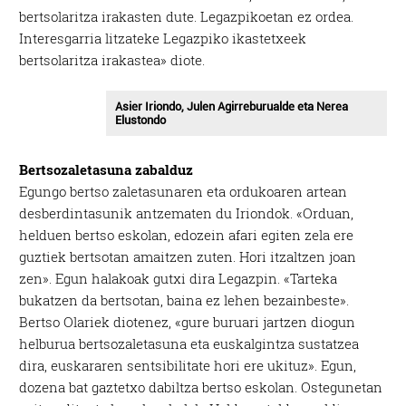
bertsolaritza irakasten dute. Legazpikoetan ez ordea.
Interesgarria litzateke Legazpiko ikastetxeek
bertsolaritza irakastea» diote.
Asier Iriondo, Julen Agirreburualde eta Nerea
Elustondo
Bertsozaletasuna zabalduz
Egungo bertso zaletasunaren eta ordukoaren artean
desberdintasunik antzematen du Iriondok. «Orduan,
helduen bertso eskolan, edozein afari egiten zela ere
guztiek bertsotan amaitzen zuten. Hori itzaltzen joan
zen». Egun halakoak gutxi dira Legazpin. «Tarteka
bukatzen da bertsotan, baina ez lehen bezainbeste».
Bertso Olariek diotenez, «gure buruari jartzen diogun
helburua bertsozaletasuna eta euskalgintza sustatzea
dira, euskararen sentsibilitate hori ere ukituz». Egun,
dozena bat gaztetxo dabiltza bertso eskolan. Ostegunetan