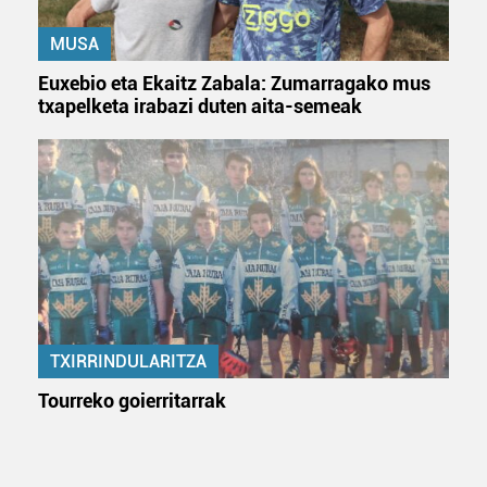
MUSA
Euxebio eta Ekaitz Zabala: Zumarragako mus
txapelketa irabazi duten aita-semeak
TXIRRINDULARITZA
Tourreko goierritarrak