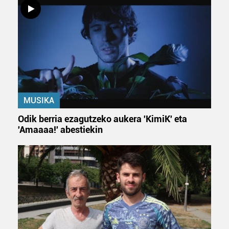
MUSIKA
Odik berria ezagutzeko aukera 'KimiK' eta
'Amaaaa!' abestiekin