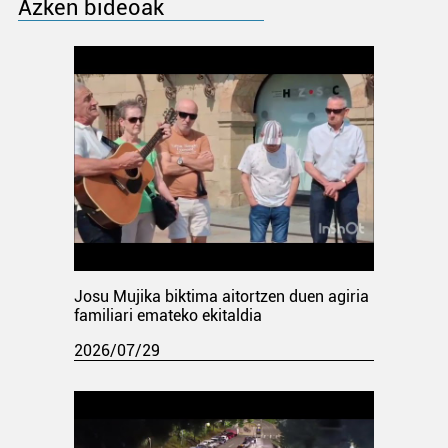
Azken bideoak
Josu Mujika biktima aitortzen duen agiria
familiari emateko ekitaldia
2026/07/29