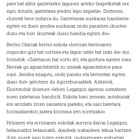
pare bat aldiz gaztetxeko lagunen arteko txapelketak ere
egin dituzte, gaztetxea jendez lepo zegoela». Diotenez,
«horrek bere indarra du. Gaztetxean euskaraz hainbeste
egiten ez duen jendea euskaraz ondo pasatzen ikusten
duzu eta hori ikusteak ilusio handia egiten du».
Bertso Olariak bertso eskola «herrian bertsoaren
inguruko giro bat sortzea eta lagun talde bat izan da» dio
Iriondok. «Zaletasun bat sortu dit, eta gustura egoten naiz.
Nereak gu agoantatzetik ni umeak agoantatzera pasa
naiz. Jendea ezagutu, ondo pasatu eta bertsotan egiten
ikasi dut» gehitzen du Agirreburualdek. Azkenik,
Elustondok dioenez «lehen Legazpin apenas somatzen
nuen zaletasun handirik. Eskola hasi zenean, autobusak
ere antolatu ziren saioatera joateko, eta saio batetara
hintxadarekin joatea kristona zen niretzako».
Hitzaren eta errimaren eskolak aurrera darrai Legazpin,
belaunaldiz belaunaldi, ikasleek irakasleen lekua hartzen
dute, eurek jaso zuten eskutik, ondorengoen eskuetan