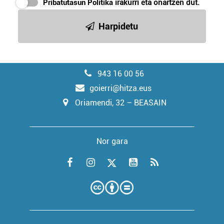
Pribatutasun Politika
irakurri eta onartzen dut.
Harpidetu
943 16 00 56
goierri@hitza.eus
Oriamendi, 32 – BEASAIN
Nor gara