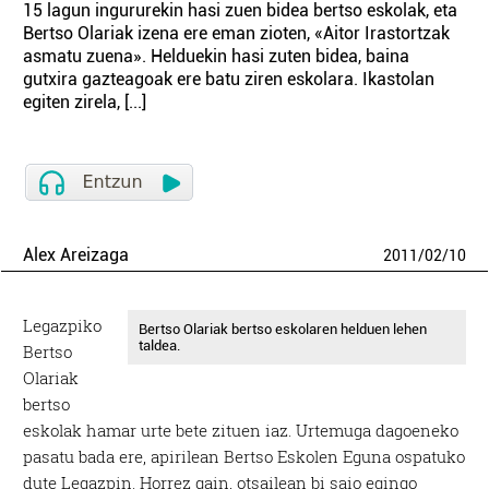
15 lagun ingururekin hasi zuen bidea bertso eskolak, eta
Bertso Olariak izena ere eman zioten, «Aitor Irastortzak
asmatu zuena». Helduekin hasi zuten bidea, baina
gutxira gazteagoak ere batu ziren eskolara. Ikastolan
egiten zirela, [...]
Alex Areizaga
2011
/
02
/
10
Legazpiko
Bertso Olariak bertso eskolaren helduen lehen
taldea.
Bertso
Olariak
bertso
eskolak hamar urte bete zituen iaz. Urtemuga dagoeneko
pasatu bada ere, apirilean Bertso Eskolen Eguna ospatuko
dute Legazpin. Horrez gain, otsailean bi saio egingo