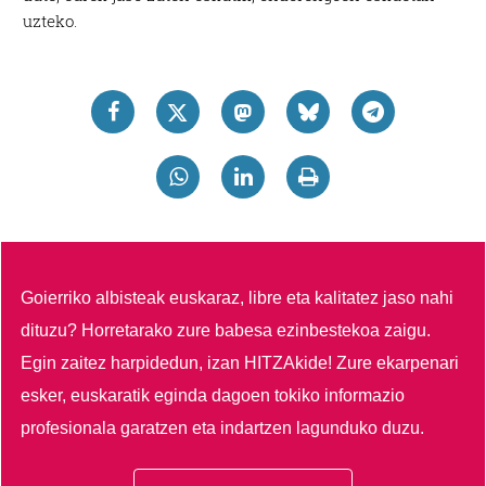
uzteko.
Goierriko albisteak euskaraz, libre eta kalitatez jaso nahi
dituzu?
Horretarako zure babesa ezinbestekoa zaigu.
Egin zaitez harpidedun, izan HITZAkide!
Zure ekarpenari
esker, euskaratik eginda dagoen tokiko informazio
profesionala garatzen eta indartzen lagunduko duzu.