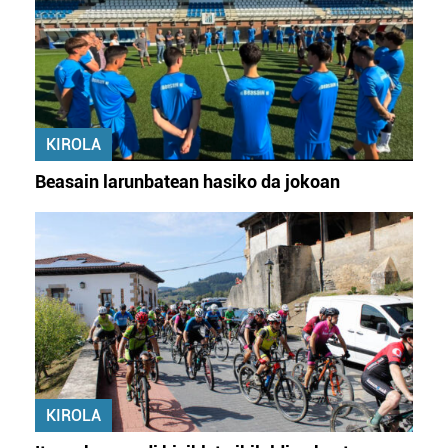
KIROLA
Beasain larunbatean hasiko da jokoan
KIROLA