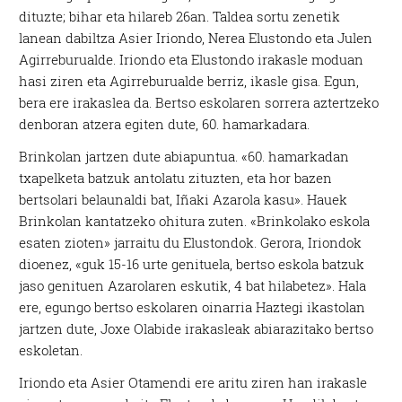
dituzte; bihar eta hilareb 26an. Taldea sortu zenetik
lanean dabiltza Asier Iriondo, Nerea Elustondo eta Julen
Agirreburualde. Iriondo eta Elustondo irakasle moduan
hasi ziren eta Agirreburualde berriz, ikasle gisa. Egun,
bera ere irakaslea da. Bertso eskolaren sorrera aztertzeko
denboran atzera egiten dute, 60. hamarkadara.
Brinkolan jartzen dute abiapuntua. «60. hamarkadan
txapelketa batzuk antolatu zituzten, eta hor bazen
bertsolari belaunaldi bat, Iñaki Azarola kasu». Hauek
Brinkolan kantatzeko ohitura zuten. «Brinkolako eskola
esaten zioten» jarraitu du Elustondok. Gerora, Iriondok
dioenez, «guk 15-16 urte genituela, bertso eskola batzuk
jaso genituen Azarolaren eskutik, 4 bat hilabetez». Hala
ere, egungo bertso eskolaren oinarria Haztegi ikastolan
jartzen dute, Joxe Olabide irakasleak abiarazitako bertso
eskoletan.
Iriondo eta Asier Otamendi ere aritu ziren han irakasle