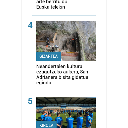
arte berritu du
Euskaltelekin
4
GIZARTEA
Neandertalen kultura
ezagutzeko aukera, San
Adrianera bisita gidatua
eginda
5
KIROLA