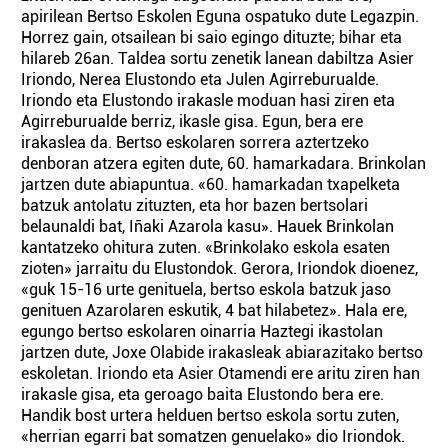
apirilean Bertso Eskolen Eguna ospatuko dute Legazpin.
Horrez gain, otsailean bi saio egingo dituzte; bihar eta
hilareb 26an. Taldea sortu zenetik lanean dabiltza Asier
Iriondo, Nerea Elustondo eta Julen Agirreburualde.
Iriondo eta Elustondo irakasle moduan hasi ziren eta
Agirreburualde berriz, ikasle gisa. Egun, bera ere
irakaslea da. Bertso eskolaren sorrera aztertzeko
denboran atzera egiten dute, 60. hamarkadara. Brinkolan
jartzen dute abiapuntua. «60. hamarkadan txapelketa
batzuk antolatu zituzten, eta hor bazen bertsolari
belaunaldi bat, Iñaki Azarola kasu». Hauek Brinkolan
kantatzeko ohitura zuten. «Brinkolako eskola esaten
zioten» jarraitu du Elustondok. Gerora, Iriondok dioenez,
«guk 15-16 urte genituela, bertso eskola batzuk jaso
genituen Azarolaren eskutik, 4 bat hilabetez». Hala ere,
egungo bertso eskolaren oinarria Haztegi ikastolan
jartzen dute, Joxe Olabide irakasleak abiarazitako bertso
eskoletan. Iriondo eta Asier Otamendi ere aritu ziren han
irakasle gisa, eta geroago baita Elustondo bera ere.
Handik bost urtera helduen bertso eskola sortu zuten,
«herrian egarri bat somatzen genuelako» dio Iriondok.