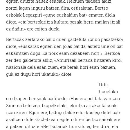
egiten dituzte hauek eskolak. Helduen taldean aldiz,
zortzi lagun inguru batzen dira, ostiraletan. Bertso
eskolak Legazpiri «gune euskaldun bat» ematen diola
diote, «eta bertsolaritza kultura bezala herri mailan itzali
ez dadin» ere egiten duela.
Bertsoak zertarako balio duen galdetuta «ondo pasatzeko»
diote, «euskaraz egiten den jolas bat da, astero une on bat
eskaintzen dugu. Ea nork esan dezakeen hori!». Bertsoa
zer den galdetuta aldiz, «Amurizak bertsoa hitzaren kirol
nazionala dela esan zuen, eta berak hori esan bazuen,
guk ez dugu hori ukatuko» diote.
Urte
hauetako
oroitzapen bereziak badituzte. «Hasiera politak izan zen.
Zinema betetzea, txapelketak… ekintza arrakastatsuak
izan ziren. Egun ere, badugu talde edo ikuslego fidel bat»
azaltzen dute. Gaztetxean egiten diren bertso saioak ere
aipatzen dituzte. «Bertsolariak hunkitu egiten dira, eta