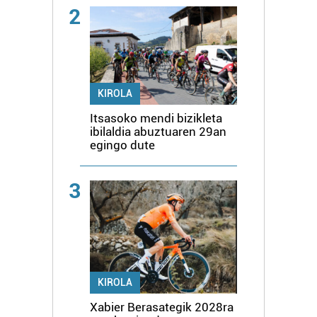
2
KIROLA
Itsasoko mendi bizikleta
ibilaldia abuztuaren 29an
egingo dute
3
KIROLA
Xabier Berasategik 2028ra