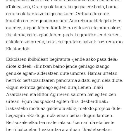
«Taldea zen, Oraingoak lanerako gogoa ere badu, baina
ordukoak kantatzeko gogoa zuen. Orduan dexente
kantatu ohi zen jendaurrean». Agirreburualdek gehitzen
duenez, «agian lehen kantatzera zetozen eta orain aldiz,
ikastera», «edo agian lehen pixkat egindako jendea zen
eskolara zetorrena, rodajea egindako batzuk baziren» dio
Elustondok.
Eskolaren ibilbideari begiratuta «jende asko pasa dela»
diote kideek. «Ilintxan baino jende gehiago izango
genuke agian» alderatzen dute umorez. Hamar urtetan
herriko bertsolaritzaren panorama aldatu egin dela diote.
«Egun ekintza gehiago egiten dira, Lehen Iñaki
Azarolaren eta Bittor Agirreren saioren bat egiten zen
urtean. Egun lauzpabost egiten dira, desberdinak».
Irakasteko moduaz galdetuta aldiz, metodo propioa dute
Legazpin. «Ez dugu nola eman behar dugun lantzen.
Bertsozale elkartea materiala sortzen ari da eta beste
herri batzuetan hezkuntza arautuan, ikastetxeetan,