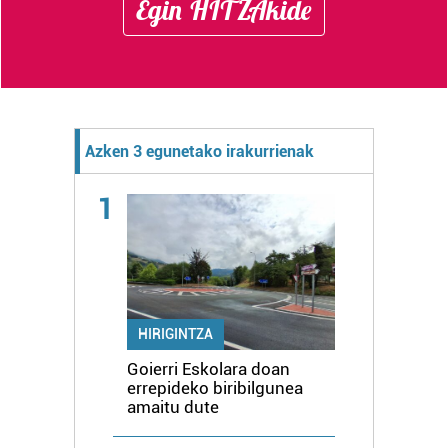
Egin HITZAkide
Azken 3 egunetako irakurrienak
1
HIRIGINTZA
Goierri Eskolara doan
errepideko biribilgunea
amaitu dute