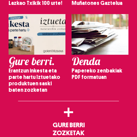
Lazkao Txikik 100 urte!
Muñatones Gaztelua
Gure berri.
Denda
Erantzun inkesta eta
Papereko zenbakiak
parte hartu Iztuetako
PDF formatuan
produktuen saski
baten zozketan
+
GURE BERRI
ZOZKETAK